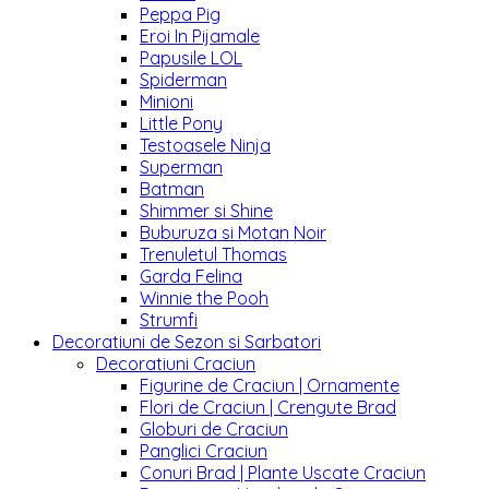
Peppa Pig
Eroi In Pijamale
Papusile LOL
Spiderman
Minioni
Little Pony
Testoasele Ninja
Superman
Batman
Shimmer si Shine
Buburuza si Motan Noir
Trenuletul Thomas
Garda Felina
Winnie the Pooh
Strumfi
Decoratiuni de Sezon si Sarbatori
Decoratiuni Craciun
Figurine de Craciun | Ornamente
Flori de Craciun | Crengute Brad
Globuri de Craciun
Panglici Craciun
Conuri Brad | Plante Uscate Craciun