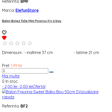
Referinta:
BMF
Marca:
ElefunStore
Balon Botez folie Mini Piciorus It's a boy
Dimensiuni : - inaltime 37 cm - latime 21 cm
Pret
1,99 lei
Mai multe

In stoc
- 2,00 lei
-2,00 lei
Ofertă!

Vizualizare
rapida
Referinta:
BF2