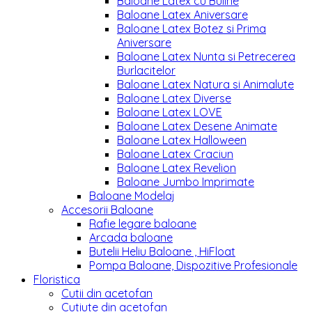
Baloane Latex cu Buline
Baloane Latex Aniversare
Baloane Latex Botez si Prima
Aniversare
Baloane Latex Nunta si Petrecerea
Burlacitelor
Baloane Latex Natura si Animalute
Baloane Latex Diverse
Baloane Latex LOVE
Baloane Latex Desene Animate
Baloane Latex Halloween
Baloane Latex Craciun
Baloane Latex Revelion
Baloane Jumbo Imprimate
Baloane Modelaj
Accesorii Baloane
Rafie legare baloane
Arcada baloane
Butelii Heliu Baloane , HiFloat
Pompa Baloane, Dispozitive Profesionale
Floristica
Cutii din acetofan
Cutiute din acetofan