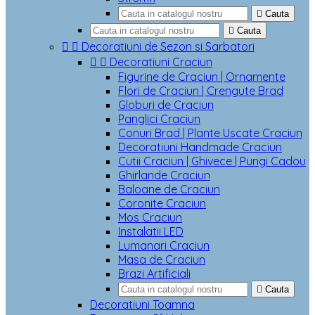

Cauta

Cauta


Decoratiuni de Sezon si Sarbatori


Decoratiuni Craciun
Figurine de Craciun | Ornamente
Flori de Craciun | Crengute Brad
Globuri de Craciun
Panglici Craciun
Conuri Brad | Plante Uscate Craciun
Decoratiuni Handmade Craciun
Cutii Craciun | Ghivece | Pungi Cadou
Ghirlande Craciun
Baloane de Craciun
Coronite Craciun
Mos Craciun
Instalatii LED
Lumanari Craciun
Masa de Craciun
Brazi Artificiali

Cauta
Decoratiuni Toamna