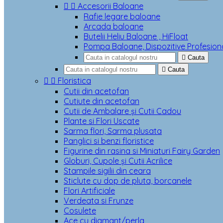


Accesorii Baloane
Rafie legare baloane
Arcada baloane
Butelii Heliu Baloane , HiFloat
Pompa Baloane, Dispozitive Profesion

Cauta

Cauta


Floristica
Cutii din acetofan
Cutiute din acetofan
Cutii de Ambalare și Cutii Cadou
Plante si Flori Uscate
Sarma flori, Sarma plusata
Panglici si benzi floristice
Figurine din rasina si Miniaturi Fairy Garden
Globuri, Cupole și Cutii Acrilice
Stampile sigilii din ceara
Sticlute cu dop de pluta, borcanele
Flori Artificiale
Verdeata si Frunze
Cosulete
Ace cu diamant/perla