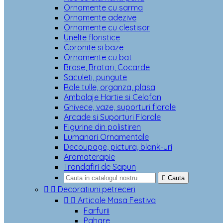
Ornamente cu sarma
Ornamente adezive
Ornamente cu clestisor
Unelte floristice
Coronite si baze
Ornamente cu bat
Brose, Bratari, Cocarde
Saculeti, pungute
Role tulle, organza, plasa
Ambalaje Hartie si Celofan
Ghivece, vaze, suporturi florale
Arcade si Suporturi Florale
Figurine din polistiren
Lumanari Ornamentale
Decoupage, pictura, blank-uri
Aromaterapie
Trandafiri de Sapun

Cauta


Decoratiuni petreceri


Articole Masa Festiva
Farfurii
Pahare