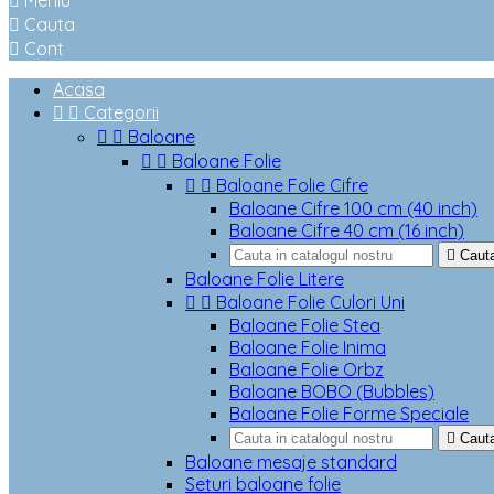

Meniu

Cauta

Cont
Acasa


Categorii


Baloane


Baloane Folie


Baloane Folie Cifre
Baloane Cifre 100 cm (40 inch)
Baloane Cifre 40 cm (16 inch)

Caut
Baloane Folie Litere


Baloane Folie Culori Uni
Baloane Folie Stea
Baloane Folie Inima
Baloane Folie Orbz
Baloane BOBO (Bubbles)
Baloane Folie Forme Speciale

Caut
Baloane mesaje standard
Seturi baloane folie