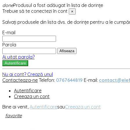
done
Produsul a fost adăugat în lista de dorințe
Trebuie să te conectezi în cont
×
Salvați produsele din lista dvs. de dorințe pentru a le cumpă
E-mail
Parola
Afiseaza
Ai uitat parola?
Autentificare
Nu ai cont? Crează unul
Contacteaza-ne
Telefon:
0767644819
E-mail:
contact@elef
Autentificare
Creeaza un cont
Bine ai venit,
Autentificare
sau
Creeaza un cont
favorite