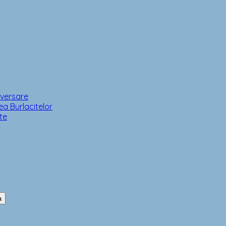
iversare
a Burlacitelor
te
a