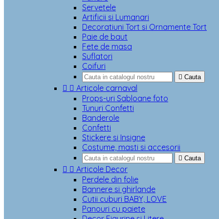
Servetele
Artificii si Lumanari
Decoratiuni Tort si Ornamente Tort
Paie de baut
Fete de masa
Suflatori
Coifuri

Cauta


Articole carnaval
Props-uri Sabloane foto
Tunuri Confetti
Banderole
Confetti
Stickere si Insigne
Costume, masti si accesorii

Cauta


Articole Decor
Perdele din folie
Bannere si ghirlande
Cutii cuburi BABY, LOVE
Panouri cu paiete
Decor Figurine si Litere