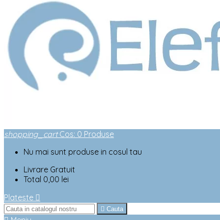
shopping_cart
Cos
:
0
Produse
Nu mai sunt produse in cosul tau
Livrare
Gratuit
Total
0,00 lei
Plateste


Cauta