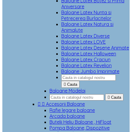
Baloane Latex Botez si Prima
Aniversare
Baloane Latex Nunta si
Petrecerea Burlacitelor
Baloane Latex Natura si
Animalute
Baloane Latex Diverse
Baloane Latex LOVE
Baloane Latex Desene Animate
Baloane Latex Halloween
Baloane Latex Craciun
Baloane Latex Revelion
Baloane Jumbo Imprimate

Cauta
Baloane Modelaj

Cauta


Accesorii Baloane
Rafie legare baloane
Arcada baloane
Butelii Heliu Baloane , HiFloat
Pompa Baloane, Dispozitive