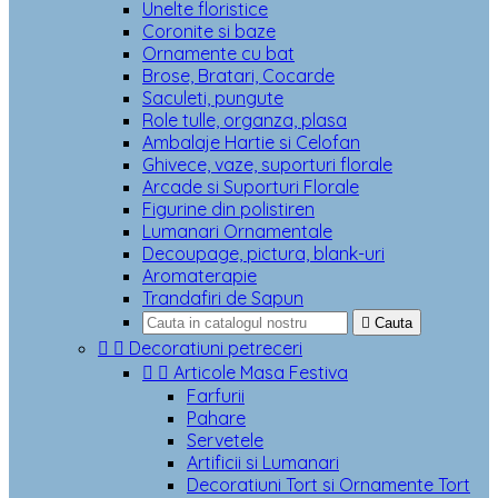
Unelte floristice
Coronite si baze
Ornamente cu bat
Brose, Bratari, Cocarde
Saculeti, pungute
Role tulle, organza, plasa
Ambalaje Hartie si Celofan
Ghivece, vaze, suporturi florale
Arcade si Suporturi Florale
Figurine din polistiren
Lumanari Ornamentale
Decoupage, pictura, blank-uri
Aromaterapie
Trandafiri de Sapun

Cauta


Decoratiuni petreceri


Articole Masa Festiva
Farfurii
Pahare
Servetele
Artificii si Lumanari
Decoratiuni Tort si Ornamente Tort