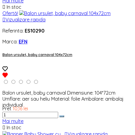
Mai multe

In stoc
Ofertă!

Vizualizare rapida
Referinta:
ES10290
Marca:
EFN
Balon ursulet, baby carnaval 104x72cm
Balon ursulet, baby carnaval Dimensiune: 104*72cm
Umflare: aer sau heliu Material: folie Ambalare: ambalaj
individual
Pret
10,16 lei
Mai multe

In stoc

Vizualizare rapida