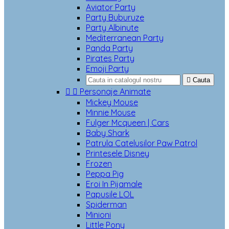
Aviator Party
Party Buburuze
Party Albinute
Mediterranean Party
Panda Party
Pirates Party
Emoji Party

Cauta


Personaje Animate
Mickey Mouse
Minnie Mouse
Fulger Mcqueen | Cars
Baby Shark
Patrula Catelusilor Paw Patrol
Printesele Disney
Frozen
Peppa Pig
Eroi In Pijamale
Papusile LOL
Spiderman
Minioni
Little Pony