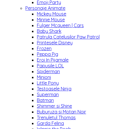
Emoji Party
Personaje Animate
Mickey Mouse
Minnie Mouse
Fulger Mcqueen | Cars
Baby Shark
Patrula Catelusilor Paw Patrol
Printesele Disney
Frozen
Peppa Pig
Eroi In Pijamale
Papusile LOL
Spiderman
Minioni
Little Pony
Testoasele Ninja
Superman
Batman
Shimmer si Shine
Buburuza si Motan Noir
Trenuletul Thomas
Garda Felina