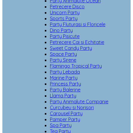
Party Animalute Ocean
Petrecere Disco
Unicorn Party
Sports Party
Party Fluturasi si Floricele
Dino Party
Party Pisicute
Petrecere Cai si Echitatie
Sweet Candy Party
Space Party
Party Sirene
Flamingo Tropical Party
Party Lebada
Marine Party
Princess Party
Party Balerine
Llama Party
Party Animalute Companie
Curcubeu si Norisori
Carousel Party
Pamper Party
Spa Party
Tea Party