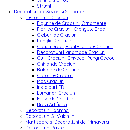
Winnie the Pooh
Strumfi
Decoratiuni de Sezon si Sarbatori
Decoratiuni Craciun
Figurine de Craciun | Ornamente
Flori de Craciun | Crengute Brad
Globuri de Craciun
Panglici Craciun
Conuri Brad | Plante Uscate Craciun
Decoratiuni Handmade Craciun
Cutii Craciun | Ghivece | Pungi Cadou
Ghirlande Craciun
Baloane de Craciun
Coronite Craciun
Mos Craciun
Instalatii LED
Lumanari Craciun
Masa de Craciun
Brazi Artificiali
Decoratiuni Toamna
Decoratiuni Sf Valentin
Martisoare si Decoratiuni de Primavara
Decoratiuni Paste