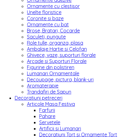
Ornamente adezive
Ornamente cu clestisor
Unelte floristice
Coronite si baze
Ornamente cu bat
Brose, Bratari, Cocarde
Saculeti, pungute
Role tulle, organza, plasa
Ambalaje Hartie si Celofan
Ghivece, vaze, suporturi florale
Arcade si Suporturi Florale
Figurine din polistiren
Lumanari Ornamentale
Decoupage, pictura, blank-uri
Aromaterapie
Trandafiri de Sapun
Decoratiuni petreceri
Articole Masa Festiva
Farfurii
Pahare
Servetele
Artificii si Lumanari
Decoratiuni Tort si Ornamente Tort