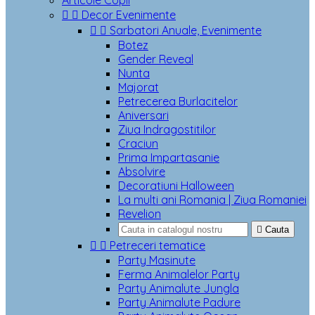
Articole Copii


Decor Evenimente


Sarbatori Anuale, Evenimente
Botez
Gender Reveal
Nunta
Majorat
Petrecerea Burlacitelor
Aniversari
Ziua Indragostitilor
Craciun
Prima Impartasanie
Absolvire
Decoratiuni Halloween
La multi ani Romania | Ziua Romaniei
Revelion

Cauta


Petreceri tematice
Party Masinute
Ferma Animalelor Party
Party Animalute Jungla
Party Animalute Padure