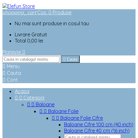
shopping_cart
Cos
:
0
Produse
Nu mai sunt produse in cosul tau
Livrare
Gratuit
Total
0,00 lei
Plateste


Cauta

Meniu

Cauta

Cont
Acasa


Categorii


Baloane


Baloane Folie


Baloane Folie Cifre
Baloane Cifre 100 cm (40 inch)
Baloane Cifre 40 cm (16 inch)