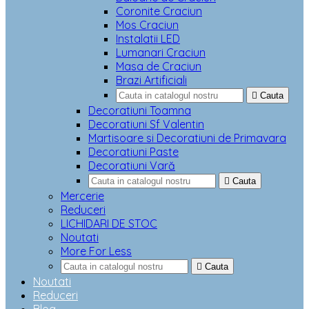
Coronite Craciun
Mos Craciun
Instalatii LED
Lumanari Craciun
Masa de Craciun
Brazi Artificiali

Cauta
Decoratiuni Toamna
Decoratiuni Sf Valentin
Martisoare si Decoratiuni de Primavara
Decoratiuni Paste
Decoratiuni Vară

Cauta
Mercerie
Reduceri
LICHIDARI DE STOC
Noutati
More For Less

Cauta
Noutati
Reduceri