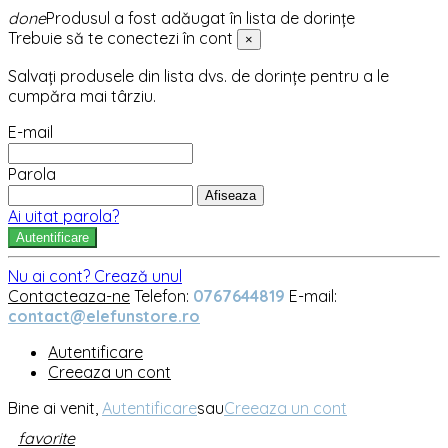
done
Produsul a fost adăugat în lista de dorințe
Trebuie să te conectezi în cont
×
Salvați produsele din lista dvs. de dorințe pentru a le
cumpăra mai târziu.
E-mail
Parola
Afiseaza
Ai uitat parola?
Autentificare
Nu ai cont? Crează unul
Contacteaza-ne
Telefon:
0767644819
E-mail:
contact@elefunstore.ro
Autentificare
Creeaza un cont
Bine ai venit,
Autentificare
sau
Creeaza un cont
favorite