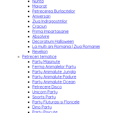
Nunta
Majorat
Petrecerea Burlacitelor
Aniversari
Ziua Indragostitilor
Craciun
Prima Impartasanie
Absolvire
Decoratiuni Halloween
La multi ani Romania | Ziua Romaniei
Revelion
Petreceri tematice
Party Masinute
Ferma Animalelor Party
Party Animalute Jungla
Party Animalute Padure
Party Animalute Ocean
Petrecere Disco
Unicorn Party
Sports Party
Party Fluturasi si Floricele
Dino Party
Party Pisicute