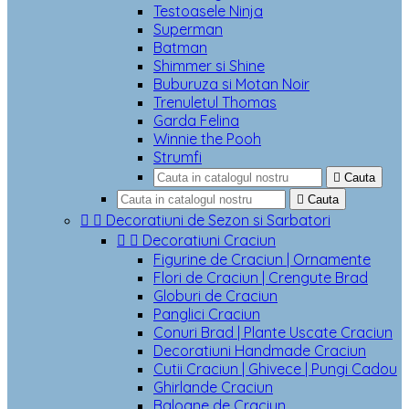
Testoasele Ninja
Superman
Batman
Shimmer si Shine
Buburuza si Motan Noir
Trenuletul Thomas
Garda Felina
Winnie the Pooh
Strumfi

Cauta

Cauta


Decoratiuni de Sezon si Sarbatori


Decoratiuni Craciun
Figurine de Craciun | Ornamente
Flori de Craciun | Crengute Brad
Globuri de Craciun
Panglici Craciun
Conuri Brad | Plante Uscate Craciun
Decoratiuni Handmade Craciun
Cutii Craciun | Ghivece | Pungi Cadou
Ghirlande Craciun
Baloane de Craciun