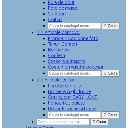
Paie de baut
Fete de masa
Suflatori
Coifuri

Cauta


Articole carnaval
Props-uri Sabloane foto
Tunuri Confetti
Banderole
Confetti
Stickere si Insigne
Costume, masti si accesorii

Cauta


Articole Decor
Perdele din folie
Bannere si ghirlande
Cutii cuburi BABY, LOVE
Panouri cu paiete
Decor Figurine si Litere

Cauta

Cauta