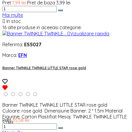
Pret
1,99 lei
Pret de baza
3,99 lei
Mai multe

In stoc
16 alte produse in aceeasi categorie:

Vizualizare rapida
Referinta:
ES5027
Marca:
EFN
Banner TWINKLE TWINKLE LITTLE STAR rose gold
Banner TWINKLE TWINKLE LITTLE STAR rose gold
Culoare: rose gold Dimensiune Banner: 2 * 1.5m Material
Figurine: Carton Plastifiat Mesaj: TWINKLE TWINKLE LITTLE
Pret
35,58 lei
STAR