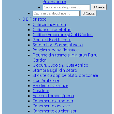
Profesionale

Cauta

Cauta


Floristica
Cutii din acetofan
Cutiute din acetofan
Cutii de Ambalare și Cutii Cadou
Plante si Flori Uscate
Sarma flori, Sarma plusata
Panglici si benzi floristice
Figurine din rasina si Miniaturi Fairy
Garden
Globuri, Cupole și Cutii Acrilice
Stampile sigilii din ceara
Sticlute cu dop de pluta, borcanele
Flori Artificiale
Verdeata si Frunze
Cosulete
Ace cu diamant/perla
Ornamente cu sarma
Ornamente adezive
Ornamente cu clestisor