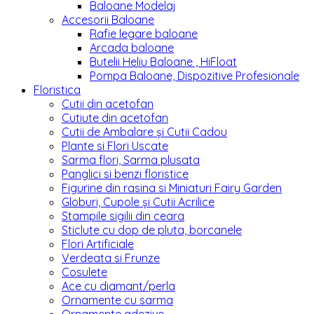
Baloane Modelaj
Accesorii Baloane
Rafie legare baloane
Arcada baloane
Butelii Heliu Baloane , HiFloat
Pompa Baloane, Dispozitive Profesionale
Floristica
Cutii din acetofan
Cutiute din acetofan
Cutii de Ambalare și Cutii Cadou
Plante si Flori Uscate
Sarma flori, Sarma plusata
Panglici si benzi floristice
Figurine din rasina si Miniaturi Fairy Garden
Globuri, Cupole și Cutii Acrilice
Stampile sigilii din ceara
Sticlute cu dop de pluta, borcanele
Flori Artificiale
Verdeata si Frunze
Cosulete
Ace cu diamant/perla
Ornamente cu sarma