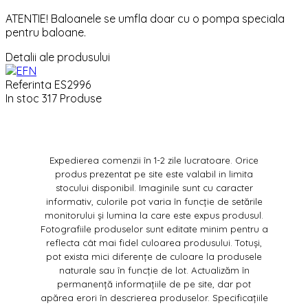
ATENTIE! Baloanele se umfla doar cu o pompa speciala
pentru baloane.
Detalii ale produsului
Referinta
ES2996
In stoc
317 Produse
Expedierea comenzii în 1-2 zile lucratoare. Orice
produs prezentat pe site este valabil in limita
stocului disponibil. Imaginile sunt cu caracter
informativ, culorile pot varia în funcție de setările
monitorului și lumina la care este expus produsul.
Fotografiile produselor sunt editate minim pentru a
reflecta cât mai fidel culoarea produsului. Totuși,
pot exista mici diferențe de culoare la produsele
naturale sau în funcție de lot. Actualizăm în
permanență informațiile de pe site, dar pot
apărea erori în descrierea produselor. Specificațiile