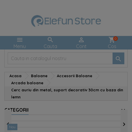



shopping_cart
0
Meniu
Cauta
Cont
Cos

Acasa
Baloane
Accesorii Baloane
Arcada baloane
Cerc auriu din metal, suport decorativ 30cm cu baza din
lemn
CATEGORII


Nou