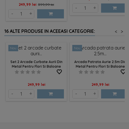
Pret
Pret
249,99 lei
399,99 lei
de
-
+
de
-
+
baza
baza
16 ALTE PRODUSE IN ACEEASI CATEGORIE:
<
>
Nou
Nou
Set 2 Arcade Curbate Aurii Din
Arcada Patrata Aurie 2.5m Din
Metal Pentru Flori Si Baloane
Metal Pentru Flori Si Baloane
Pret
Pret
249,99 lei
249,99 lei
-
+
-
+