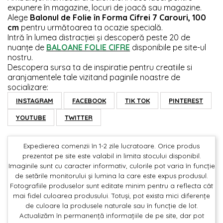
expunere în magazine, locuri de joacă sau magazine.
Alege
Balonul de Folie în Forma Cifrei 7 Carouri, 100
cm
pentru următoarea ta ocazie specială.
Intră în lumea distracției și descoperă peste 20 de
nuanțe de
BALOANE FOLIE CIFRE
disponibile pe site-ul
nostru.
Descopera sursa ta de inspiratie pentru creatiile si
aranjamentele tale vizitand paginile noastre de
socializare:
INSTAGRAM
FACEBOOK
TIK TOK
PINTEREST
YOUTUBE
TWITTER
Expedierea comenzii în 1-2 zile lucratoare. Orice produs
prezentat pe site este valabil in limita stocului disponibil.
Imaginile sunt cu caracter informativ, culorile pot varia în funcție
de setările monitorului și lumina la care este expus produsul.
Fotografiile produselor sunt editate minim pentru a reflecta cât
mai fidel culoarea produsului. Totuși, pot exista mici diferențe
de culoare la produsele naturale sau în funcție de lot.
Actualizăm în permanență informațiile de pe site, dar pot