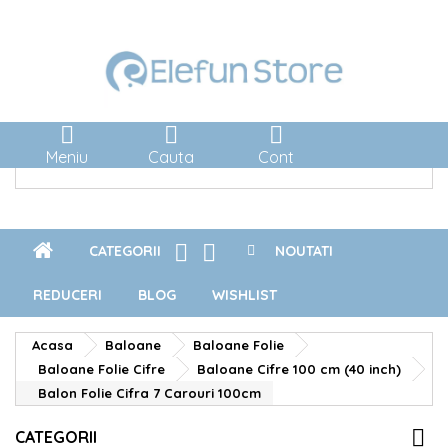



Meniu
Cauta
Cont


CATEGORII
NOUTATI
REDUCERI
BLOG
WISHLIST
Acasa
Baloane
Baloane Folie
Baloane Folie Cifre
Baloane Cifre 100 cm (40 inch)
Balon Folie Cifra 7 Carouri 100cm
CATEGORII