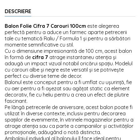
DESCRIERE
Balon Folie Cifra 7 Carouri 100cm
este alegerea
perfectă pentru a aduce un farmec aparte petrecerii
tale cu tematică Raliu / Formula 1 și pentru a sărbători
momente semnificative cu stil.
Cu o dimensiune impresionantă de 100 cm, acest balon
în formă de
cifra 7
atrage instantaneu atenția și
adaugă un impact vizual notabil oricărui spațiu. Modelul
cu carouri albe și negre este versatil și se potrivește
perfect cu diverse teme de decor.
Balonul este conceput pentru a fi umflat cu ușurință, fie
cu aer pentru a fi așezat sau agățat static ca element
decorativ, fie cu heliu pentru a crea un efect de plutire
fascinant.
Pe lângă petrecerile de aniversare, acest balon poate fi
utilizat în diverse contexte, inclusiv pentru decorarea
spațiilor de evenimente, în vitrinele magazinelor pentru a
atrage atenția sau ca parte a campaniilor și activităților
promoționale, adăugând o notă distincta.
Ambalajul individual al balonului îl face ideal pentru