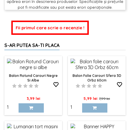
apărea erori în descrierea produselor. Specificațiile și prețurile
pot fi modificate sau pot exista erori operaționale.
Fii primul care scrie o recenzie !
S-AR PUTEA SA-TI PLACA
Balon Rotund Carouri Negre
Balon Folie Carouri Sfera 3D
Si Albe
Orbz 60cm
Pret
Pret
Pret
3,99 lei
5,99 lei
7,99 lei
de
baza