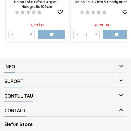
Balon Folie Cifra 6 Argintiu
Balon Folie Cifra 5 Candy 80cm
Holografic 100cm
Pret
Pret
7,99 lei
6,99 lei
-
+
-
+

INFO

SUPORT

CONTUL TAU

CONTACT
Elefun Store