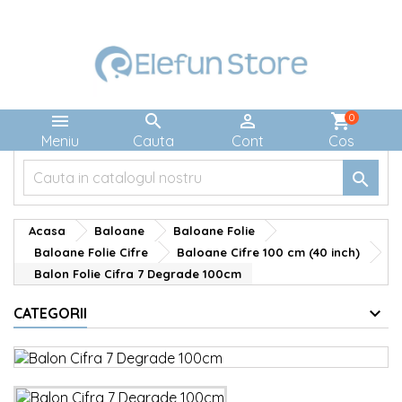



shopping_cart
0
Meniu
Cauta
Cont
Cos

Acasa
Baloane
Baloane Folie
Baloane Folie Cifre
Baloane Cifre 100 cm (40 inch)
Balon Folie Cifra 7 Degrade 100cm
CATEGORII