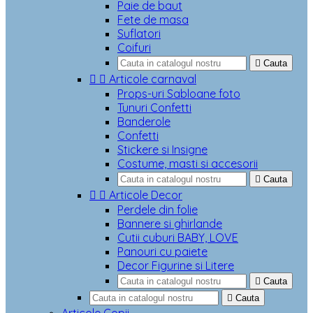
Paie de baut
Fete de masa
Suflatori
Coifuri

Cauta


Articole carnaval
Props-uri Sabloane foto
Tunuri Confetti
Banderole
Confetti
Stickere si Insigne
Costume, masti si accesorii

Cauta


Articole Decor
Perdele din folie
Bannere si ghirlande
Cutii cuburi BABY, LOVE
Panouri cu paiete
Decor Figurine si Litere

Cauta

Cauta