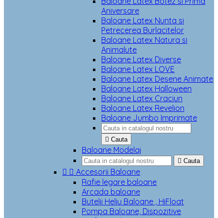
Baloane Latex Botez si Prima
Aniversare
Baloane Latex Nunta si
Petrecerea Burlacitelor
Baloane Latex Natura si
Animalute
Baloane Latex Diverse
Baloane Latex LOVE
Baloane Latex Desene Animate
Baloane Latex Halloween
Baloane Latex Craciun
Baloane Latex Revelion
Baloane Jumbo Imprimate

Cauta
Baloane Modelaj

Cauta


Accesorii Baloane
Rafie legare baloane
Arcada baloane
Butelii Heliu Baloane , HiFloat
Pompa Baloane, Dispozitive