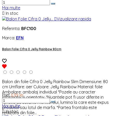
Mai multe

In stoc

Vizualizare rapida
Referinta:
BFC100
Marca:
EFN
Balon Folie Cifra 0 Jelly Rainbow 80cm
Balon din folie Cifra 0 Jelly Rainbow Slim Dimensiune: 80
cm Umflare: aer Culoare: Jelly Rainbow Material: folie
Ambalare: ambalaj individual *Pozele au caracter
Pret
6,99 lei
informativ si orientativ. *Nuantele pot fi usor diferite in
functie de setarile monitorului, lumina la care este expus
Mai multe
produsul sau lotul de marfa. *Partea frontala este

In stoc
realizata din folie...