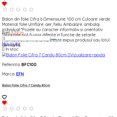
Balon din folie Cifra 6 Dimensiune: 100 cm Culoare: verde
Material: folie Umflare: aer, heliu Ambalare: ambalaj
individual *Pozele au caracter informativ si orientativ.
Pret
8,99 lei
*Nuantele pot fi usor diferite in functie de setarile
monitorului, lumina la care este expus produsul sau lotul
Mai multe
de marfa.

In stoc

Vizualizare rapida
Referinta:
BFC100
Marca:
EFN
Balon Folie Cifra 7 Candy 80cm