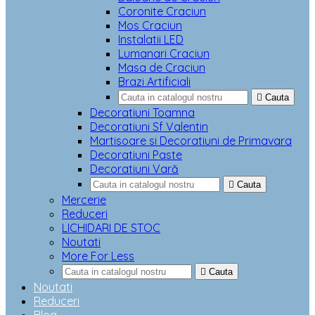
Coronite Craciun
Mos Craciun
Instalatii LED
Lumanari Craciun
Masa de Craciun
Brazi Artificiali

Cauta
Decoratiuni Toamna
Decoratiuni Sf Valentin
Martisoare si Decoratiuni de Primavara
Decoratiuni Paste
Decoratiuni Vară

Cauta
Mercerie
Reduceri
LICHIDARI DE STOC
Noutati
More For Less

Cauta
Noutati
Reduceri