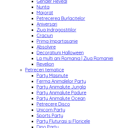
Gender Reveal
Nunta
Majorat
Petrecerea Burlacitelor
Aniversari
Ziua Indragostitilor
Craciun
Prima Impartasanie
Absolvire
Decoratiuni Halloween
La multi ani Romania | Ziua Romaniei
Revelion
Petreceri tematice
Party Masinute
Ferma Animalelor Party
Party Animalute Jungla
Party Animalute Padure
Party Animalute Ocean
Petrecere Disco
Unicorn Party
Sports Party
Party Fluturasi si Floricele
Dino Party