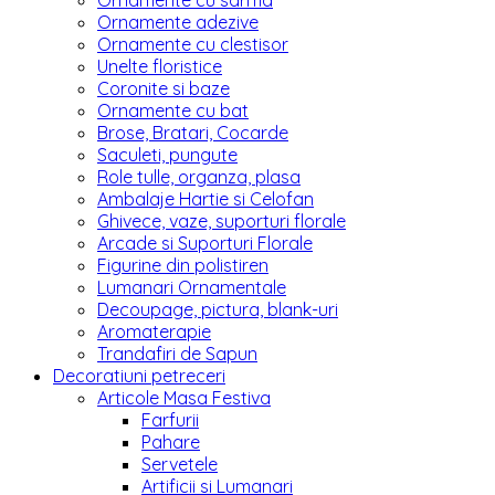
Ornamente cu sarma
Ornamente adezive
Ornamente cu clestisor
Unelte floristice
Coronite si baze
Ornamente cu bat
Brose, Bratari, Cocarde
Saculeti, pungute
Role tulle, organza, plasa
Ambalaje Hartie si Celofan
Ghivece, vaze, suporturi florale
Arcade si Suporturi Florale
Figurine din polistiren
Lumanari Ornamentale
Decoupage, pictura, blank-uri
Aromaterapie
Trandafiri de Sapun
Decoratiuni petreceri
Articole Masa Festiva
Farfurii
Pahare
Servetele
Artificii si Lumanari