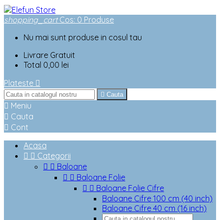
shopping_cart
Cos
:
0
Produse
Nu mai sunt produse in cosul tau
Livrare
Gratuit
Total
0,00 lei
Plateste


Cauta

Meniu

Cauta

Cont
Acasa


Categorii


Baloane


Baloane Folie


Baloane Folie Cifre
Baloane Cifre 100 cm (40 inch)
Baloane Cifre 40 cm (16 inch)