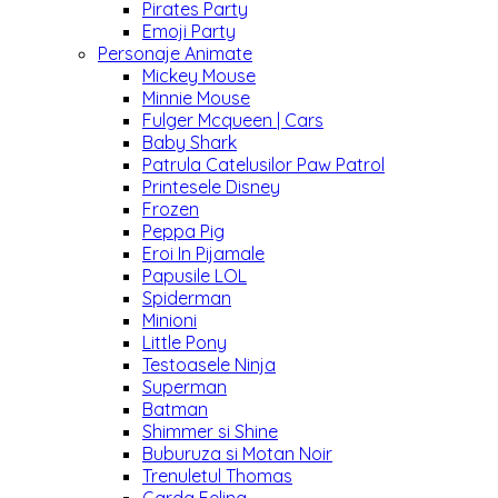
Pirates Party
Emoji Party
Personaje Animate
Mickey Mouse
Minnie Mouse
Fulger Mcqueen | Cars
Baby Shark
Patrula Catelusilor Paw Patrol
Printesele Disney
Frozen
Peppa Pig
Eroi In Pijamale
Papusile LOL
Spiderman
Minioni
Little Pony
Testoasele Ninja
Superman
Batman
Shimmer si Shine
Buburuza si Motan Noir
Trenuletul Thomas