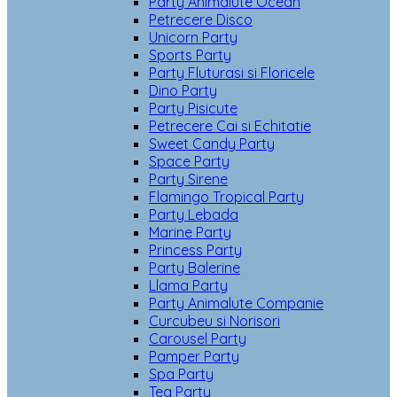
Party Animalute Ocean
Petrecere Disco
Unicorn Party
Sports Party
Party Fluturasi si Floricele
Dino Party
Party Pisicute
Petrecere Cai si Echitatie
Sweet Candy Party
Space Party
Party Sirene
Flamingo Tropical Party
Party Lebada
Marine Party
Princess Party
Party Balerine
Llama Party
Party Animalute Companie
Curcubeu si Norisori
Carousel Party
Pamper Party
Spa Party
Tea Party