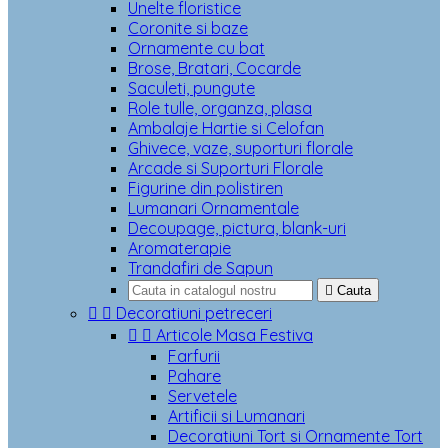
Unelte floristice
Coronite si baze
Ornamente cu bat
Brose, Bratari, Cocarde
Saculeti, pungute
Role tulle, organza, plasa
Ambalaje Hartie si Celofan
Ghivece, vaze, suporturi florale
Arcade si Suporturi Florale
Figurine din polistiren
Lumanari Ornamentale
Decoupage, pictura, blank-uri
Aromaterapie
Trandafiri de Sapun

Cauta


Decoratiuni petreceri


Articole Masa Festiva
Farfurii
Pahare
Servetele
Artificii si Lumanari
Decoratiuni Tort si Ornamente Tort