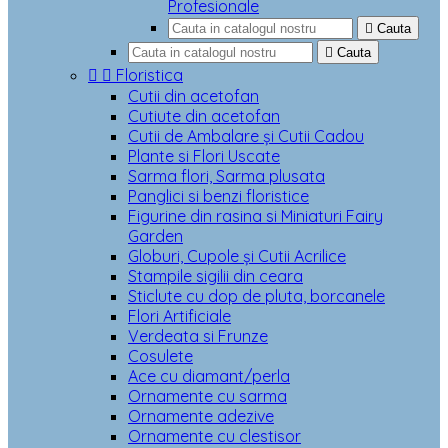
Profesionale

Cauta

Cauta


Floristica
Cutii din acetofan
Cutiute din acetofan
Cutii de Ambalare și Cutii Cadou
Plante si Flori Uscate
Sarma flori, Sarma plusata
Panglici si benzi floristice
Figurine din rasina si Miniaturi Fairy
Garden
Globuri, Cupole și Cutii Acrilice
Stampile sigilii din ceara
Sticlute cu dop de pluta, borcanele
Flori Artificiale
Verdeata si Frunze
Cosulete
Ace cu diamant/perla
Ornamente cu sarma
Ornamente adezive
Ornamente cu clestisor