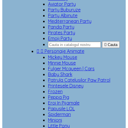
Aviator Party
Party Buburuze
Party Albinute
Mediterranean Party
Panda Party
Pirates Party
Emoji Party

Cauta


Personaje Animate
Mickey Mouse
Minnie Mouse
Fulger Mcqueen | Cars
Baby Shark
Patrula Catelusilor Paw Patrol
Printesele Disney
Frozen
Peppa Pig
Eroi In Pijamale
Papusile LOL
Spiderman
Minioni
Little Pony