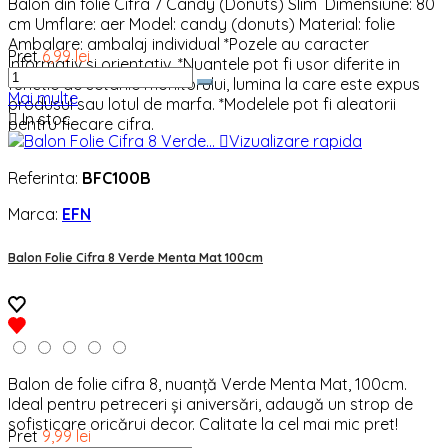
Balon din folie Cifra 7 Candy (Donuts) Slim Dimensiune: 80
cm Umflare: aer Model: candy (donuts) Material: folie
Ambalare: ambalaj individual *Pozele au caracter
Pret
6,99 lei
informativ si orientativ. *Nuantele pot fi usor diferite in
functie de setarile monitorului, lumina la care este expus
Mai multe
produsul sau lotul de marfa. *Modelele pot fi aleatorii

In stoc
pentru fiecare cifra.

Vizualizare rapida
Referinta:
BFC100B
Marca:
EFN
Balon Folie Cifra 8 Verde Menta Mat 100cm
Balon de folie cifra 8, nuanță Verde Menta Mat, 100cm.
Ideal pentru petreceri și aniversări, adaugă un strop de
sofisticare oricărui decor. Calitate la cel mai mic pret!
Pret
9,99 lei