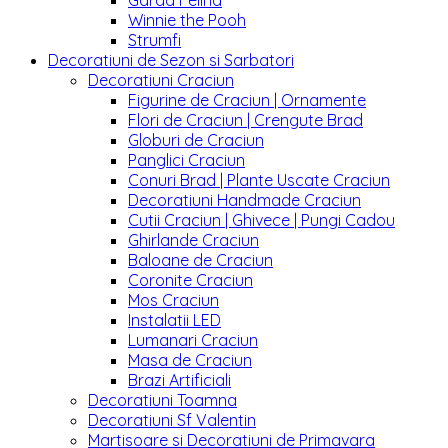
Garda Felina
Winnie the Pooh
Strumfi
Decoratiuni de Sezon si Sarbatori
Decoratiuni Craciun
Figurine de Craciun | Ornamente
Flori de Craciun | Crengute Brad
Globuri de Craciun
Panglici Craciun
Conuri Brad | Plante Uscate Craciun
Decoratiuni Handmade Craciun
Cutii Craciun | Ghivece | Pungi Cadou
Ghirlande Craciun
Baloane de Craciun
Coronite Craciun
Mos Craciun
Instalatii LED
Lumanari Craciun
Masa de Craciun
Brazi Artificiali
Decoratiuni Toamna
Decoratiuni Sf Valentin
Martisoare si Decoratiuni de Primavara