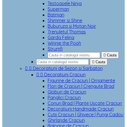
Testoasele Ninja
Superman
Batman
Shimmer si Shine
Buburuza si Motan Noir
Trenuletul Thomas
Garda Felina
Winnie the Pooh
Strumfi

Cauta

Cauta


Decoratiuni de Sezon si Sarbatori


Decoratiuni Craciun
Figurine de Craciun | Ornamente
Flori de Craciun | Crengute Brad
Globuri de Craciun
Panglici Craciun
Conuri Brad | Plante Uscate Craciun
Decoratiuni Handmade Craciun
Cutii Craciun | Ghivece | Pungi Cadou
Ghirlande Craciun
Baloane de Craciun