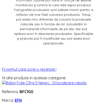
informativ, culorile pot varia în funcție de setările
monitorului și lumina la care este expus produsul.
Fotografiile produselor sunt editate minim pentru a
reflecta cât mai fidel culoarea produsului. Totuși,
pot exista mici diferențe de culoare la produsele
naturale sau în funcție de lot. Actualizăm în
permanență informațiile de pe site, dar pot
apărea erori în descrierea produselor. Specificațiile
și prețurile pot fi modificate sau pot exista erori
operaționale.
Fii primul care scrie o recenzie !
16 alte produse in aceeasi categorie:

Vizualizare rapida
Referinta:
BFC100
Marca:
EFN