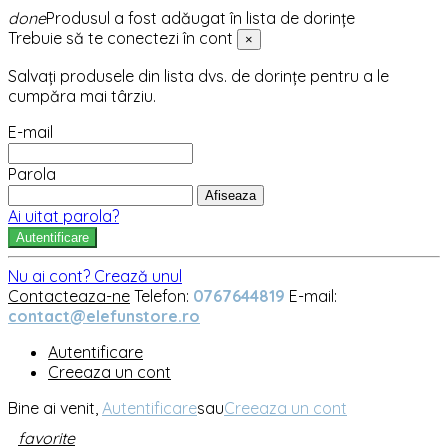
done
Produsul a fost adăugat în lista de dorințe
Trebuie să te conectezi în cont
×
Salvați produsele din lista dvs. de dorințe pentru a le
cumpăra mai târziu.
E-mail
Parola
Afiseaza
Ai uitat parola?
Autentificare
Nu ai cont? Crează unul
Contacteaza-ne
Telefon:
0767644819
E-mail:
contact@elefunstore.ro
Autentificare
Creeaza un cont
Bine ai venit,
Autentificare
sau
Creeaza un cont
favorite