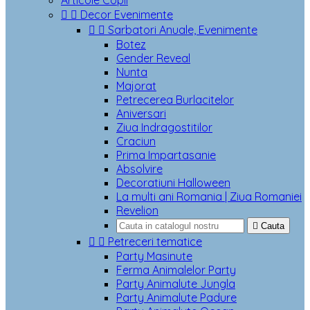
Articole Copii


Decor Evenimente


Sarbatori Anuale, Evenimente
Botez
Gender Reveal
Nunta
Majorat
Petrecerea Burlacitelor
Aniversari
Ziua Indragostitilor
Craciun
Prima Impartasanie
Absolvire
Decoratiuni Halloween
La multi ani Romania | Ziua Romaniei
Revelion

Cauta


Petreceri tematice
Party Masinute
Ferma Animalelor Party
Party Animalute Jungla
Party Animalute Padure