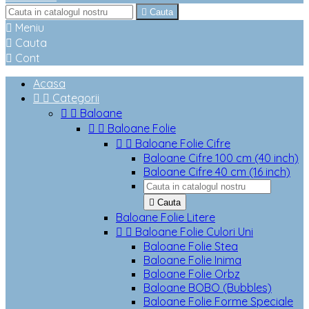

Cauta

Meniu

Cauta

Cont
Acasa


Categorii


Baloane


Baloane Folie


Baloane Folie Cifre
Baloane Cifre 100 cm (40 inch)
Baloane Cifre 40 cm (16 inch)

Cauta
Baloane Folie Litere


Baloane Folie Culori Uni
Baloane Folie Stea
Baloane Folie Inima
Baloane Folie Orbz
Baloane BOBO (Bubbles)
Baloane Folie Forme Speciale