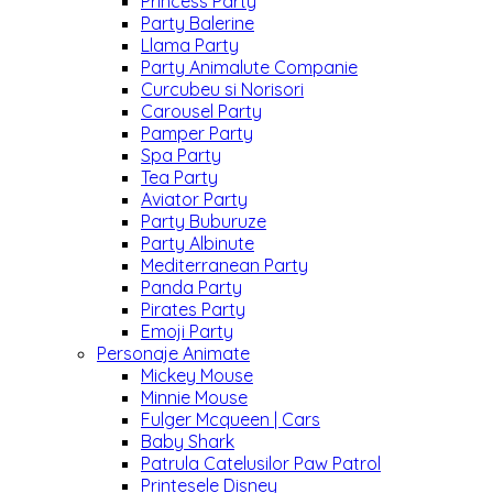
Princess Party
Party Balerine
Llama Party
Party Animalute Companie
Curcubeu si Norisori
Carousel Party
Pamper Party
Spa Party
Tea Party
Aviator Party
Party Buburuze
Party Albinute
Mediterranean Party
Panda Party
Pirates Party
Emoji Party
Personaje Animate
Mickey Mouse
Minnie Mouse
Fulger Mcqueen | Cars
Baby Shark
Patrula Catelusilor Paw Patrol
Printesele Disney