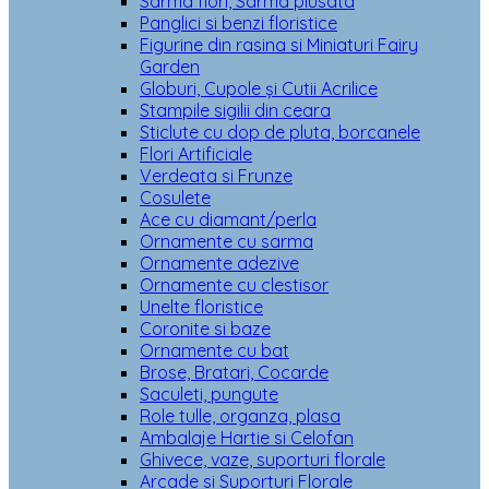
Sarma flori, Sarma plusata
Panglici si benzi floristice
Figurine din rasina si Miniaturi Fairy
Garden
Globuri, Cupole și Cutii Acrilice
Stampile sigilii din ceara
Sticlute cu dop de pluta, borcanele
Flori Artificiale
Verdeata si Frunze
Cosulete
Ace cu diamant/perla
Ornamente cu sarma
Ornamente adezive
Ornamente cu clestisor
Unelte floristice
Coronite si baze
Ornamente cu bat
Brose, Bratari, Cocarde
Saculeti, pungute
Role tulle, organza, plasa
Ambalaje Hartie si Celofan
Ghivece, vaze, suporturi florale
Arcade si Suporturi Florale