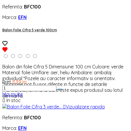
Referinta:
BFC100
Marca:
EFN
Balon Folie Cifra 5 verde 100cm
Balon din folie Cifra 5 Dimensiune: 100 cm Culoare: verde
Material: folie Umflare: aer, heliu Ambalare: ambalaj
individual *Pozele au caracter informativ si orientativ.
Pret
8,99 lei
*Nuantele pot fi usor diferite in functie de setarile
monitorului, lumina la care este expus produsul sau lotul
Mai multe
de marfa.

In stoc

Vizualizare rapida
Referinta:
BFC100
Marca:
EFN