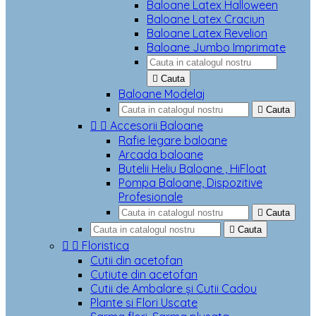
Baloane Latex Halloween
Baloane Latex Craciun
Baloane Latex Revelion
Baloane Jumbo Imprimate

Cauta
Baloane Modelaj

Cauta


Accesorii Baloane
Rafie legare baloane
Arcada baloane
Butelii Heliu Baloane , HiFloat
Pompa Baloane, Dispozitive
Profesionale

Cauta

Cauta


Floristica
Cutii din acetofan
Cutiute din acetofan
Cutii de Ambalare și Cutii Cadou
Plante si Flori Uscate