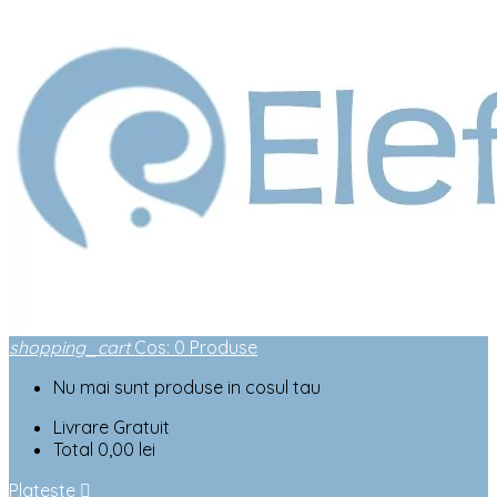
shopping_cart
Cos
:
0
Produse
Nu mai sunt produse in cosul tau
Livrare
Gratuit
Total
0,00 lei
Plateste
