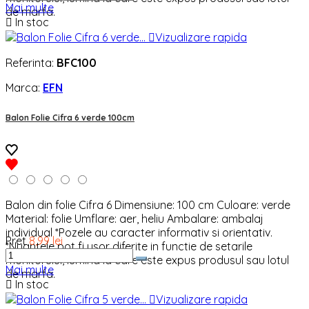
Mai multe
de marfa.

In stoc

Vizualizare rapida
Referinta:
BFC100
Marca:
EFN
Balon Folie Cifra 6 verde 100cm
Balon din folie Cifra 6 Dimensiune: 100 cm Culoare: verde
Material: folie Umflare: aer, heliu Ambalare: ambalaj
individual *Pozele au caracter informativ si orientativ.
Pret
8,99 lei
*Nuantele pot fi usor diferite in functie de setarile
monitorului, lumina la care este expus produsul sau lotul
Mai multe
de marfa.

In stoc

Vizualizare rapida