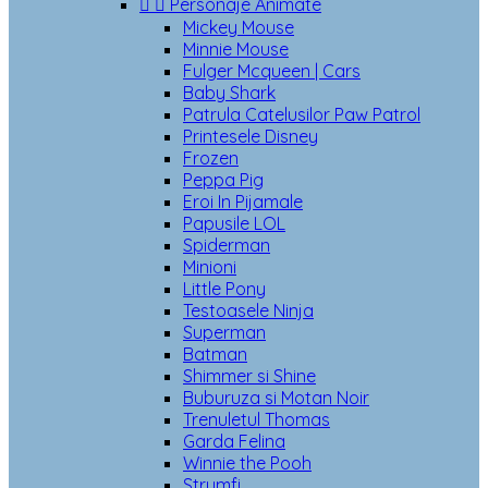


Personaje Animate
Mickey Mouse
Minnie Mouse
Fulger Mcqueen | Cars
Baby Shark
Patrula Catelusilor Paw Patrol
Printesele Disney
Frozen
Peppa Pig
Eroi In Pijamale
Papusile LOL
Spiderman
Minioni
Little Pony
Testoasele Ninja
Superman
Batman
Shimmer si Shine
Buburuza si Motan Noir
Trenuletul Thomas
Garda Felina
Winnie the Pooh
Strumfi