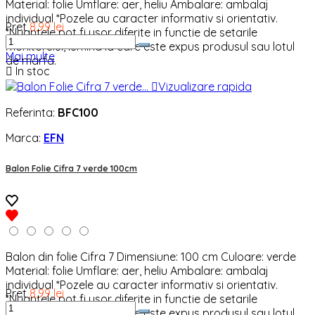
Material: folie Umflare: aer, heliu Ambalare: ambalaj
individual *Pozele au caracter informativ si orientativ.
Pret
8,99 lei
*Nuantele pot fi usor diferite in functie de setarile
monitorului, lumina la care este expus produsul sau lotul
Mai multe
de marfa.

In stoc

Vizualizare rapida
Referinta:
BFC100
Marca:
EFN
Balon Folie Cifra 7 verde 100cm
Balon din folie Cifra 7 Dimensiune: 100 cm Culoare: verde
Material: folie Umflare: aer, heliu Ambalare: ambalaj
individual *Pozele au caracter informativ si orientativ.
Pret
8,99 lei
*Nuantele pot fi usor diferite in functie de setarile
monitorului, lumina la care este expus produsul sau lotul