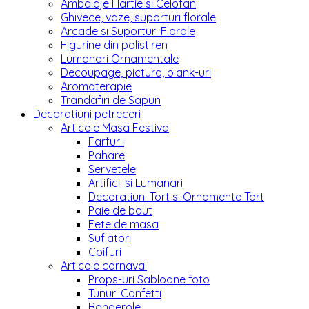
Ambalaje Hartie si Celofan
Ghivece, vaze, suporturi florale
Arcade si Suporturi Florale
Figurine din polistiren
Lumanari Ornamentale
Decoupage, pictura, blank-uri
Aromaterapie
Trandafiri de Sapun
Decoratiuni petreceri
Articole Masa Festiva
Farfurii
Pahare
Servetele
Artificii si Lumanari
Decoratiuni Tort si Ornamente Tort
Paie de baut
Fete de masa
Suflatori
Coifuri
Articole carnaval
Props-uri Sabloane foto
Tunuri Confetti
Banderole