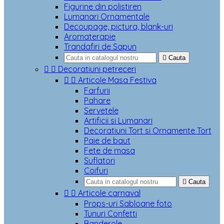
Figurine din polistiren
Lumanari Ornamentale
Decoupage, pictura, blank-uri
Aromaterapie
Trandafiri de Sapun

Cauta


Decoratiuni petreceri


Articole Masa Festiva
Farfurii
Pahare
Servetele
Artificii si Lumanari
Decoratiuni Tort si Ornamente Tort
Paie de baut
Fete de masa
Suflatori
Coifuri

Cauta


Articole carnaval
Props-uri Sabloane foto
Tunuri Confetti
Banderole