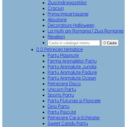
Ziua Indragostitilor
Craciun
Prima Impartasanie
Absolvire
Decoratiuni Halloween
La multi ani Romania | Ziua Romaniei
Revelion

Cauta


Petreceri tematice
Party Masinute
Ferma Animalelor Party
Party Animalute Jungla
Party Animalute Padure
Party Animalute Ocean
Petrecere Disco
Unicorn Party
Sports Party
Party Fluturasi si Floricele
Dino Party
Party Pisicute
Petrecere Cai si Echitatie
Sweet Candy Party