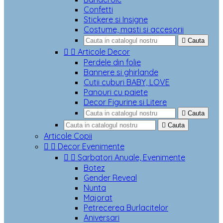
Confetti
Stickere si Insigne
Costume, masti si accesorii

Cauta


Articole Decor
Perdele din folie
Bannere si ghirlande
Cutii cuburi BABY, LOVE
Panouri cu paiete
Decor Figurine si Litere

Cauta

Cauta
Articole Copii


Decor Evenimente


Sarbatori Anuale, Evenimente
Botez
Gender Reveal
Nunta
Majorat
Petrecerea Burlacitelor
Aniversari