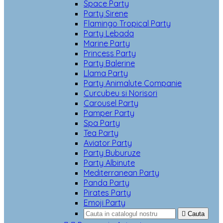
Space Party
Party Sirene
Flamingo Tropical Party
Party Lebada
Marine Party
Princess Party
Party Balerine
Llama Party
Party Animalute Companie
Curcubeu si Norisori
Carousel Party
Pamper Party
Spa Party
Tea Party
Aviator Party
Party Buburuze
Party Albinute
Mediterranean Party
Panda Party
Pirates Party
Emoji Party

Cauta