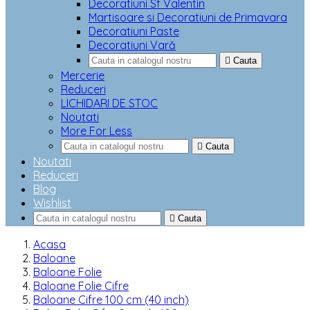
Decoratiuni Sf Valentin
Martisoare si Decoratiuni de Primavara
Decoratiuni Paste
Decoratiuni Vară

Cauta
Mercerie
Reduceri
LICHIDARI DE STOC
Noutati
More For Less

Cauta
Noutati
Reduceri
Blog
Wishlist

Cauta
Acasa
Baloane
Baloane Folie
Baloane Folie Cifre
Baloane Cifre 100 cm (40 inch)