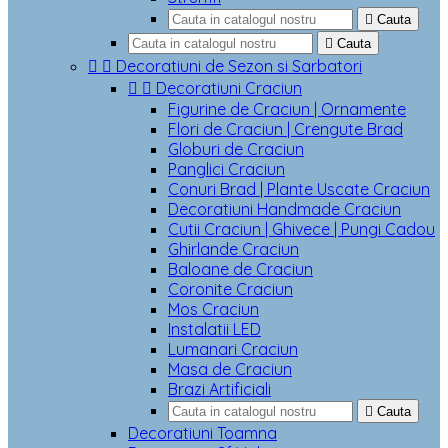

Cauta

Cauta


Decoratiuni de Sezon si Sarbatori


Decoratiuni Craciun
Figurine de Craciun | Ornamente
Flori de Craciun | Crengute Brad
Globuri de Craciun
Panglici Craciun
Conuri Brad | Plante Uscate Craciun
Decoratiuni Handmade Craciun
Cutii Craciun | Ghivece | Pungi Cadou
Ghirlande Craciun
Baloane de Craciun
Coronite Craciun
Mos Craciun
Instalatii LED
Lumanari Craciun
Masa de Craciun
Brazi Artificiali

Cauta
Decoratiuni Toamna