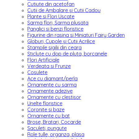
Cutiute din acetofan
Cutii de Ambalare și Cutii Cadou
Plante si Flori Uscate
Sarma flori, Sarma plusata
Panglici si benzi floristice
Figurine din rasina si Miniaturi Fairy Garden
Globuri, Cupole și Cutii Acrilice
Stampile sigilii din ceara
Sticlute cu dop de pluta, borcanele
Flori Artificiale
Verdeata si Frunze
Cosulete
Ace cu diamant/perla
Ornamente cu sarma
Ornamente adezive
Ornamente cu clestisor
Unelte floristice
Coronite si baze
Ornamente cu bat
Brose, Bratari, Cocarde
Saculeti, pungute
Role tulle, organza, plasa