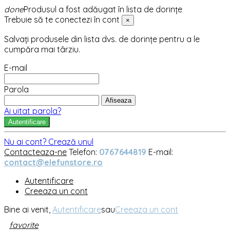
done
Produsul a fost adăugat în lista de dorințe
Trebuie să te conectezi în cont
×
Salvați produsele din lista dvs. de dorințe pentru a le
cumpăra mai târziu.
E-mail
Parola
Afiseaza
Ai uitat parola?
Autentificare
Nu ai cont? Crează unul
Contacteaza-ne
Telefon:
0767644819
E-mail:
contact@elefunstore.ro
Autentificare
Creeaza un cont
Bine ai venit,
Autentificare
sau
Creeaza un cont
favorite