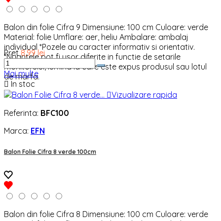
Balon din folie Cifra 9 Dimensiune: 100 cm Culoare: verde
Material: folie Umflare: aer, heliu Ambalare: ambalaj
individual *Pozele au caracter informativ si orientativ.
Pret
8,99 lei
*Nuantele pot fi usor diferite in functie de setarile
monitorului, lumina la care este expus produsul sau lotul
Mai multe
de marfa.

In stoc

Vizualizare rapida
Referinta:
BFC100
Marca:
EFN
Balon Folie Cifra 8 verde 100cm
Balon din folie Cifra 8 Dimensiune: 100 cm Culoare: verde