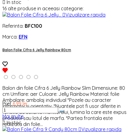

In stoc
16 alte produse in aceeasi categorie:

Vizualizare rapida
Referinta:
BFC100
Marca:
EFN
Balon Folie Cifra 6 Jelly Rainbow 80cm
Balon din folie Cifra 6 Jelly Rainbow Slim Dimensiune: 80
cm Umflare: aer Culoare: Jelly Rainbow Material: folie
Ambalare: ambalaj individual *Pozele au caracter
Pret
6,99 lei
informativ si orientativ. *Nuantele pot fi usor diferite in
functie de setarile monitorului, lumina la care este expus
Mai multe
produsul sau lotul de marfa. *Partea frontala este

In stoc
realizata din folie...

Vizualizare rapida