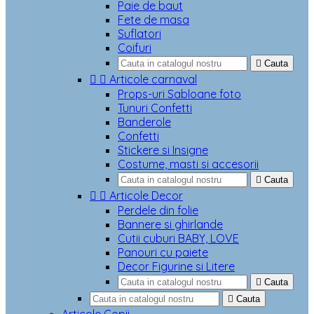
Paie de baut
Fete de masa
Suflatori
Coifuri

Cauta


Articole carnaval
Props-uri Sabloane foto
Tunuri Confetti
Banderole
Confetti
Stickere si Insigne
Costume, masti si accesorii

Cauta


Articole Decor
Perdele din folie
Bannere si ghirlande
Cutii cuburi BABY, LOVE
Panouri cu paiete
Decor Figurine si Litere

Cauta

Cauta