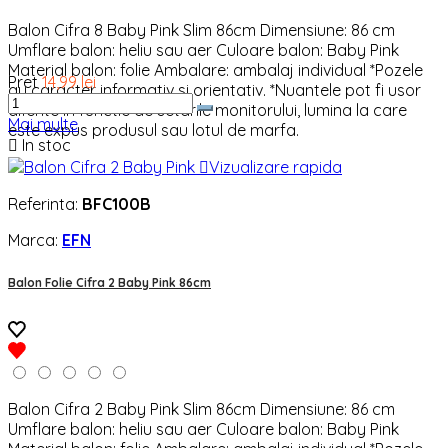
Balon Cifra 8 Baby Pink Slim 86cm Dimensiune: 86 cm
Umflare balon: heliu sau aer Culoare balon: Baby Pink
Material balon: folie Ambalare: ambalaj individual *Pozele
Pret
14,99 lei
au caracter informativ si orientativ. *Nuantele pot fi usor
diferite in functie de setarile monitorului, lumina la care
Mai multe
este expus produsul sau lotul de marfa.

In stoc

Vizualizare rapida
Referinta:
BFC100B
Marca:
EFN
Balon Folie Cifra 2 Baby Pink 86cm
Balon Cifra 2 Baby Pink Slim 86cm Dimensiune: 86 cm
Umflare balon: heliu sau aer Culoare balon: Baby Pink