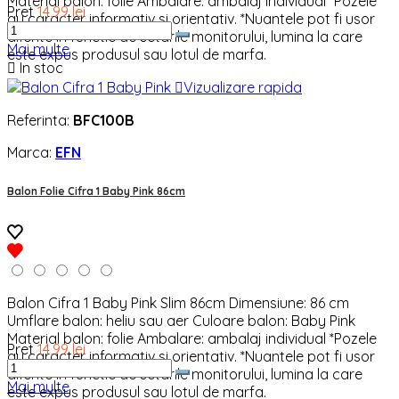
Material balon: folie Ambalare: ambalaj individual *Pozele
Pret
14,99 lei
au caracter informativ si orientativ. *Nuantele pot fi usor
diferite in functie de setarile monitorului, lumina la care
Mai multe
este expus produsul sau lotul de marfa.

In stoc

Vizualizare rapida
Referinta:
BFC100B
Marca:
EFN
Balon Folie Cifra 1 Baby Pink 86cm
Balon Cifra 1 Baby Pink Slim 86cm Dimensiune: 86 cm
Umflare balon: heliu sau aer Culoare balon: Baby Pink
Material balon: folie Ambalare: ambalaj individual *Pozele
Pret
14,99 lei
au caracter informativ si orientativ. *Nuantele pot fi usor
diferite in functie de setarile monitorului, lumina la care
Mai multe
este expus produsul sau lotul de marfa.