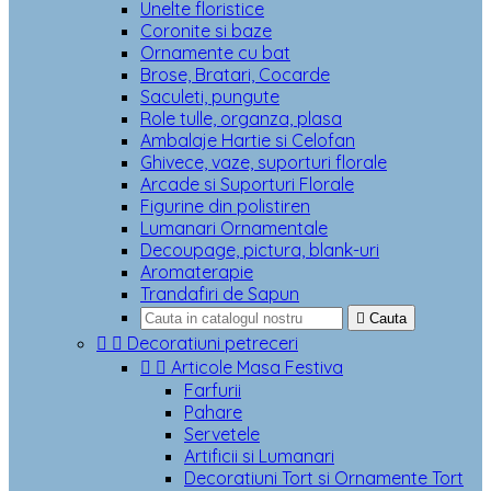
Unelte floristice
Coronite si baze
Ornamente cu bat
Brose, Bratari, Cocarde
Saculeti, pungute
Role tulle, organza, plasa
Ambalaje Hartie si Celofan
Ghivece, vaze, suporturi florale
Arcade si Suporturi Florale
Figurine din polistiren
Lumanari Ornamentale
Decoupage, pictura, blank-uri
Aromaterapie
Trandafiri de Sapun

Cauta


Decoratiuni petreceri


Articole Masa Festiva
Farfurii
Pahare
Servetele
Artificii si Lumanari
Decoratiuni Tort si Ornamente Tort