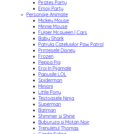
Pirates Party
Emoji Party
Personaje Animate
Mickey Mouse
Minnie Mouse
Fulger Mcqueen | Cars
Baby Shark
Patrula Catelusilor Paw Patrol
Printesele Disney
Frozen
Peppa Pig
Eroi In Pijamale
Papusile LOL
Spiderman
Minioni
Little Pony
Testoasele Ninja
Superman
Batman
Shimmer si Shine
Buburuza si Motan Noir
Trenuletul Thomas