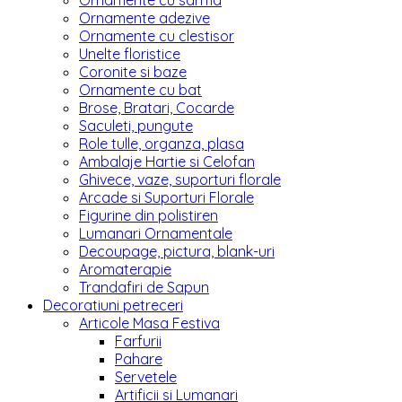
Ornamente cu sarma
Ornamente adezive
Ornamente cu clestisor
Unelte floristice
Coronite si baze
Ornamente cu bat
Brose, Bratari, Cocarde
Saculeti, pungute
Role tulle, organza, plasa
Ambalaje Hartie si Celofan
Ghivece, vaze, suporturi florale
Arcade si Suporturi Florale
Figurine din polistiren
Lumanari Ornamentale
Decoupage, pictura, blank-uri
Aromaterapie
Trandafiri de Sapun
Decoratiuni petreceri
Articole Masa Festiva
Farfurii
Pahare
Servetele
Artificii si Lumanari