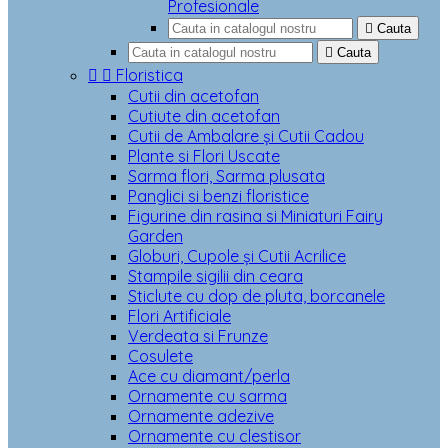
Profesionale

Cauta

Cauta


Floristica
Cutii din acetofan
Cutiute din acetofan
Cutii de Ambalare și Cutii Cadou
Plante si Flori Uscate
Sarma flori, Sarma plusata
Panglici si benzi floristice
Figurine din rasina si Miniaturi Fairy
Garden
Globuri, Cupole și Cutii Acrilice
Stampile sigilii din ceara
Sticlute cu dop de pluta, borcanele
Flori Artificiale
Verdeata si Frunze
Cosulete
Ace cu diamant/perla
Ornamente cu sarma
Ornamente adezive
Ornamente cu clestisor