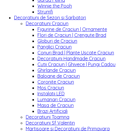
Garda Felina
Winnie the Pooh
Strumfi
Decoratiuni de Sezon si Sarbatori
Decoratiuni Craciun
Figurine de Craciun | Ornamente
Flori de Craciun | Crengute Brad
Globuri de Craciun
Panglici Craciun
Conuri Brad | Plante Uscate Craciun
Decoratiuni Handmade Craciun
Cutii Craciun | Ghivece | Pungi Cadou
Ghirlande Craciun
Baloane de Craciun
Coronite Craciun
Mos Craciun
Instalatii LED
Lumanari Craciun
Masa de Craciun
Brazi Artificiali
Decoratiuni Toamna
Decoratiuni Sf Valentin
Martisoare si Decoratiuni de Primavara