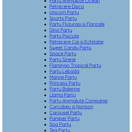
Party Animalute Ocean
Petrecere Disco
Unicorn Party
Sports Party
Party Fluturasi si Floricele
Dino Party
Party Pisicute
Petrecere Cai si Echitatie
Sweet Candy Party
Space Party
Party Sirene
Flamingo Tropical Party
Party Lebada
Marine Party
Princess Party
Party Balerine
Llama Party
Party Animalute Companie
Curcubeu si Norisori
Carousel Party
Pamper Party
Spa Party
Tea Party