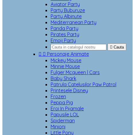
Aviator Party
Party Buburuze
Party Albinute
Mediterranean Party
Panda Party
Pirates Party
Emoji Party

Cauta


Personaje Animate
Mickey Mouse
Minnie Mouse
Fulger Mcqueen | Cars
Baby Shark
Patrula Catelusilor Paw Patrol
Printesele Disney
Frozen
Peppa Pig
Eroi In Pijamale
Papusile LOL
Spiderman
Minioni
Little Pony