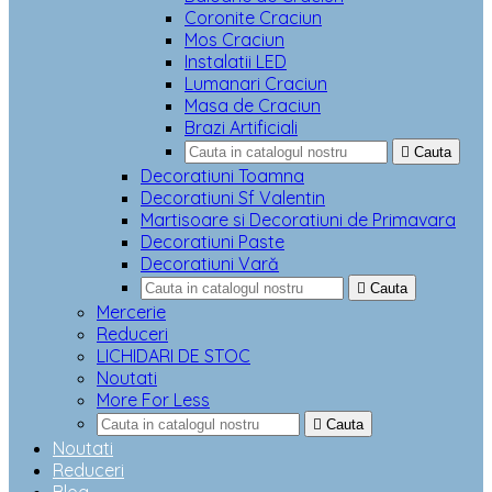
Coronite Craciun
Mos Craciun
Instalatii LED
Lumanari Craciun
Masa de Craciun
Brazi Artificiali

Cauta
Decoratiuni Toamna
Decoratiuni Sf Valentin
Martisoare si Decoratiuni de Primavara
Decoratiuni Paste
Decoratiuni Vară

Cauta
Mercerie
Reduceri
LICHIDARI DE STOC
Noutati
More For Less

Cauta
Noutati
Reduceri