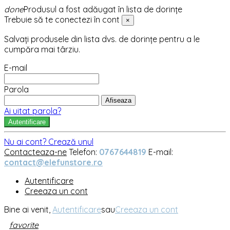
done
Produsul a fost adăugat în lista de dorințe
Trebuie să te conectezi în cont
×
Salvați produsele din lista dvs. de dorințe pentru a le
cumpăra mai târziu.
E-mail
Parola
Afiseaza
Ai uitat parola?
Autentificare
Nu ai cont? Crează unul
Contacteaza-ne
Telefon:
0767644819
E-mail:
contact@elefunstore.ro
Autentificare
Creeaza un cont
Bine ai venit,
Autentificare
sau
Creeaza un cont
favorite