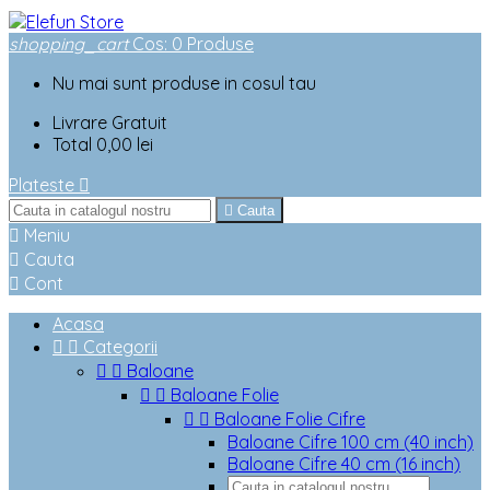
shopping_cart
Cos
:
0
Produse
Nu mai sunt produse in cosul tau
Livrare
Gratuit
Total
0,00 lei
Plateste


Cauta

Meniu

Cauta

Cont
Acasa


Categorii


Baloane


Baloane Folie


Baloane Folie Cifre
Baloane Cifre 100 cm (40 inch)
Baloane Cifre 40 cm (16 inch)