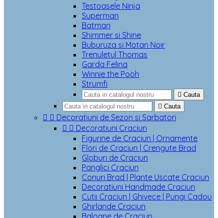
Testoasele Ninja
Superman
Batman
Shimmer si Shine
Buburuza si Motan Noir
Trenuletul Thomas
Garda Felina
Winnie the Pooh
Strumfi

Cauta

Cauta


Decoratiuni de Sezon si Sarbatori


Decoratiuni Craciun
Figurine de Craciun | Ornamente
Flori de Craciun | Crengute Brad
Globuri de Craciun
Panglici Craciun
Conuri Brad | Plante Uscate Craciun
Decoratiuni Handmade Craciun
Cutii Craciun | Ghivece | Pungi Cadou
Ghirlande Craciun
Baloane de Craciun