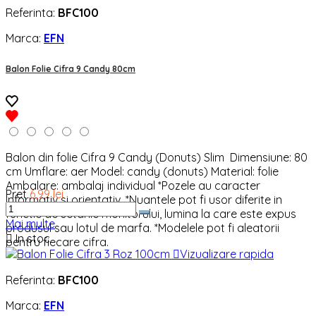
Referinta:
BFC100
Marca:
EFN
Balon Folie Cifra 9 Candy 80cm
Balon din folie Cifra 9 Candy (Donuts) Slim Dimensiune: 80
cm Umflare: aer Model: candy (donuts) Material: folie
Ambalare: ambalaj individual *Pozele au caracter
Pret
6,99 lei
informativ si orientativ. *Nuantele pot fi usor diferite in
functie de setarile monitorului, lumina la care este expus
Mai multe
produsul sau lotul de marfa. *Modelele pot fi aleatorii

In stoc
pentru fiecare cifra.

Vizualizare rapida
Referinta:
BFC100
Marca:
EFN