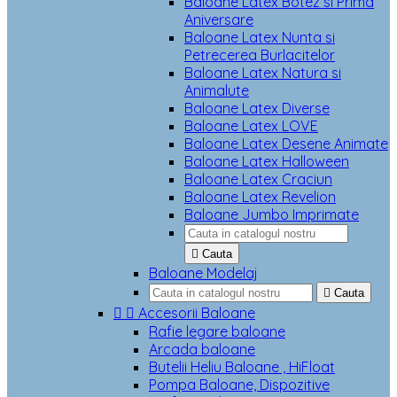
Baloane Latex Botez si Prima
Aniversare
Baloane Latex Nunta si
Petrecerea Burlacitelor
Baloane Latex Natura si
Animalute
Baloane Latex Diverse
Baloane Latex LOVE
Baloane Latex Desene Animate
Baloane Latex Halloween
Baloane Latex Craciun
Baloane Latex Revelion
Baloane Jumbo Imprimate

Cauta
Baloane Modelaj

Cauta


Accesorii Baloane
Rafie legare baloane
Arcada baloane
Butelii Heliu Baloane , HiFloat
Pompa Baloane, Dispozitive