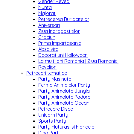
Gender Reveal
Nunta
Majorat
Petrecerea Burlacitelor
Aniversari
Ziua Indragostitilor
Craciun
Prima Impartasanie
Absolvire
Decoratiuni Halloween
La multi ani Romania | Ziua Romaniei
Revelion
Petreceri tematice
Party Masinute
Ferma Animalelor Party
Party Animalute Jungla
Party Animalute Padure
Party Animalute Ocean
Petrecere Disco
Unicorn Party
Sports Party
Party Fluturasi si Floricele
Dino Party