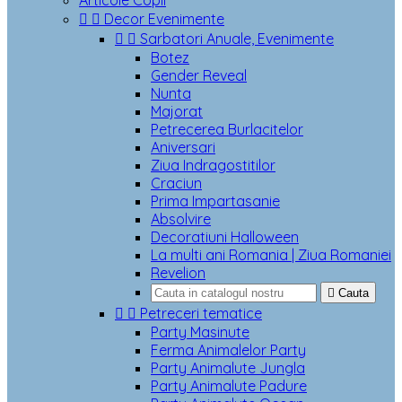
Articole Copii


Decor Evenimente


Sarbatori Anuale, Evenimente
Botez
Gender Reveal
Nunta
Majorat
Petrecerea Burlacitelor
Aniversari
Ziua Indragostitilor
Craciun
Prima Impartasanie
Absolvire
Decoratiuni Halloween
La multi ani Romania | Ziua Romaniei
Revelion

Cauta


Petreceri tematice
Party Masinute
Ferma Animalelor Party
Party Animalute Jungla
Party Animalute Padure