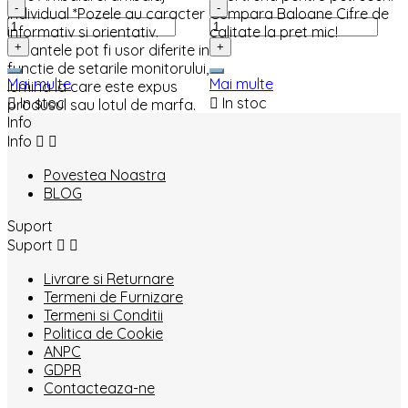
-
-
individual *Pozele au caracter
Cumpara Baloane Cifre de
informativ si orientativ.
calitate la pret mic!
+
+
*Nuantele pot fi usor diferite in
functie de setarile monitorului,
Mai multe
Mai multe
lumina la care este expus

In stoc

In stoc
produsul sau lotul de marfa.
Info
Info


Povestea Noastra
BLOG
Suport
Suport


Livrare si Returnare
Termeni de Furnizare
Termeni si Conditii
Politica de Cookie
ANPC
GDPR
Contacteaza-ne