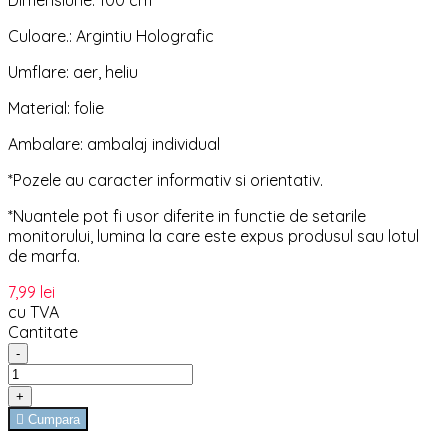
Dimensiune: 100 cm
Culoare.: Argintiu Holografic
Umflare: aer, heliu
Material: folie
Ambalare: ambalaj individual
*Pozele au caracter informativ si orientativ.
*Nuantele pot fi usor diferite in functie de setarile
monitorului, lumina la care este expus produsul sau lotul
de marfa.
7,99 lei
cu TVA
Cantitate
-
+

Cumpara