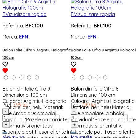

Vizualizare rapida

Vizualizare rapida
Referinta:
BFC100
Referinta:
BFC100
Marca:
EFN
Marca:
EFN
Balon Folie Cifra 9 Argintiu Holografic
Balon Folie Cifra 8 Argintiu Holografi
100cm
100cm
Balon din folie Cifra 9
Balon din folie Cifra 8
Dimensiune: 100 cm
Dimensiune: 100 cm
Culoare.: Argintiu Holografic
Culoare.: Argintiu Holografic
Pret
7,99 lei
Pret
7,99 lei
Umflare: aer, heliu Material:
Umflare: aer, heliu Material:
-
-
folie Ambalare: ambalaj
folie Ambalare: ambalaj
individual *Pozele au caracter
individual *Pozele au caracter
+
+
informativ si orientativ.
informativ si orientativ.
*Nuantele pot fi usor diferite in
*Nuantele pot fi usor diferite i
Mai multe
Mai multe