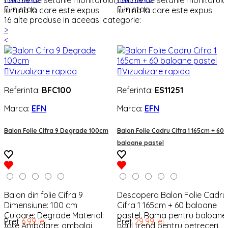
functie de setarile monitorului,
functie de setarile monitorului

In stoc

In stoc
lumina la care este expus
lumina la care este expus
16 alte produse in aceeasi categorie:
produsul sau lotul de marfa.
produsul sau lotul de marfa.
>
<

Vizualizare rapida

Vizualizare rapida
Referinta:
BFC100
Referinta:
ES11251
Marca:
EFN
Marca:
EFN
Balon Folie Cifra 9 Degrade 100cm
Balon Folie Cadru Cifra 1 165cm + 60
baloane pastel
Balon din folie Cifra 9
Descopera Balon Folie Cadru
Dimensiune: 100 cm
Cifra 1 165cm + 60 baloane
Culoare: Degrade Material:
pastel. Rama pentru baloane,
Pret
6,99 lei
Pret
29,99 lei
folie Ambalare: ambalaj
noul trend pentru petreceri.