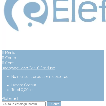

Meniu

Cauta

Cont
shopping_cart
Cos
:
0
Produse
Nu mai sunt produse in cosul tau
Livrare
Gratuit
Total
0,00 lei
Plateste


Cauta