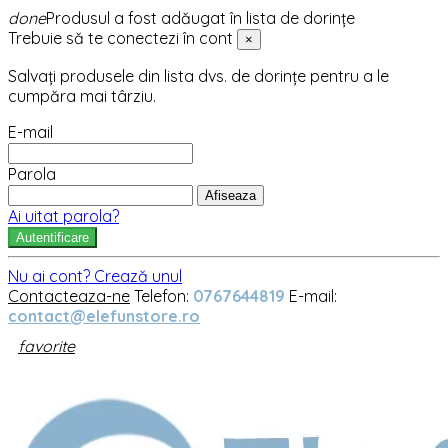
done
Produsul a fost adăugat în lista de dorințe
Trebuie să te conectezi în cont
×
Salvați produsele din lista dvs. de dorințe pentru a le
cumpăra mai târziu.
E-mail
Parola
Afiseaza
Ai uitat parola?
Autentificare
Nu ai cont? Crează unul
Contacteaza-ne
Telefon:
0767644819
E-mail:
contact@elefunstore.ro
favorite