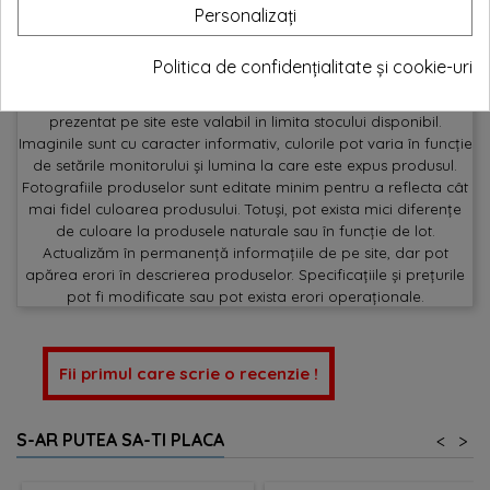
Personalizați
YOUTUBE
TWITTER
Politica de confidențialitate și cookie-uri
Expedierea comenzii în 1-2 zile lucratoare. Orice produs
prezentat pe site este valabil in limita stocului disponibil.
Imaginile sunt cu caracter informativ, culorile pot varia în funcție
de setările monitorului și lumina la care este expus produsul.
Fotografiile produselor sunt editate minim pentru a reflecta cât
mai fidel culoarea produsului. Totuși, pot exista mici diferențe
de culoare la produsele naturale sau în funcție de lot.
Actualizăm în permanență informațiile de pe site, dar pot
apărea erori în descrierea produselor. Specificațiile și prețurile
pot fi modificate sau pot exista erori operaționale.
Fii primul care scrie o recenzie !
S-AR PUTEA SA-TI PLACA
<
>