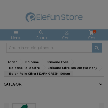



shopping_cart
0
Meniu
Cauta
Cont
Cos

Acasa
Baloane
Baloane Folie
Baloane Folie Cifre
Baloane Cifre 100 cm (40 inch)
Balon Folie Cifra 1 DARK GREEN 100cm
CATEGORII