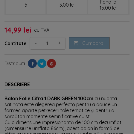
Pana la
5
3,00 lei
15,00 lei
14,99 lei
cu TVA
Cumpara
-
+
Cantitate

Distribuiti
DESCRIERE
Balon Folie Cifra 1 DARK GREEN 100cm
cu nuanta
satinata este alegerea perfectă pentru a aduce un
farmec aparte petrecerii tale tematice și pentru a
sărbători momente semnificative cu stil.
Cu o dimensiune impresionantă de 100 cm dezumflat
(dimensiune umflata 86cm), acest balon în formă de