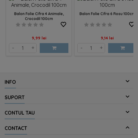
Balon Folie Cifra 4 Animale,
Balon Folie Cifra 6 Rosu 100cm
Crocodil 100cm
Pret
Pret
9,99 lei
9,14 lei
-
+
-
+

INFO

SUPORT

CONTUL TAU

CONTACT