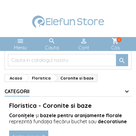



shopping_cart
0
Meniu
Cauta
Cont
Cos

Acasa
Floristica
Coronite si baze
CATEGORII
Floristica - Coronite si baze
Coronițele
și
bazele pentru aranjamente florale
reprezintă fundația fiecărui buchet sau
decoratiune
florală
spectaculoasă. Acestea sunt elementele
esențiale care susțin și completează frumusețea