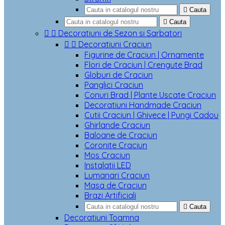

Cauta

Cauta


Decoratiuni de Sezon si Sarbatori


Decoratiuni Craciun
Figurine de Craciun | Ornamente
Flori de Craciun | Crengute Brad
Globuri de Craciun
Panglici Craciun
Conuri Brad | Plante Uscate Craciun
Decoratiuni Handmade Craciun
Cutii Craciun | Ghivece | Pungi Cadou
Ghirlande Craciun
Baloane de Craciun
Coronite Craciun
Mos Craciun
Instalatii LED
Lumanari Craciun
Masa de Craciun
Brazi Artificiali

Cauta
Decoratiuni Toamna