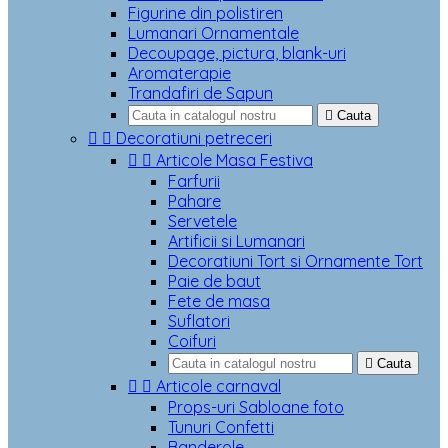
Figurine din polistiren
Lumanari Ornamentale
Decoupage, pictura, blank-uri
Aromaterapie
Trandafiri de Sapun

Cauta


Decoratiuni petreceri


Articole Masa Festiva
Farfurii
Pahare
Servetele
Artificii si Lumanari
Decoratiuni Tort si Ornamente Tort
Paie de baut
Fete de masa
Suflatori
Coifuri

Cauta


Articole carnaval
Props-uri Sabloane foto
Tunuri Confetti
Banderole