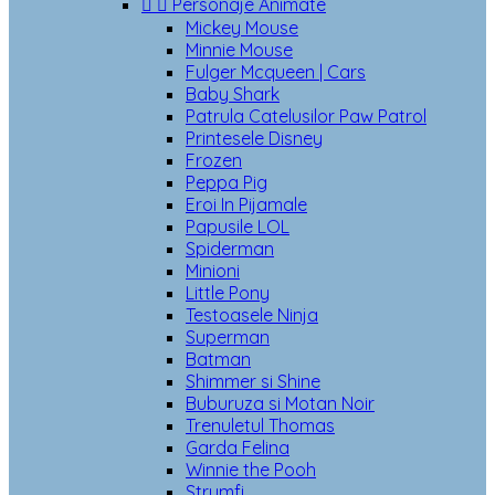


Personaje Animate
Mickey Mouse
Minnie Mouse
Fulger Mcqueen | Cars
Baby Shark
Patrula Catelusilor Paw Patrol
Printesele Disney
Frozen
Peppa Pig
Eroi In Pijamale
Papusile LOL
Spiderman
Minioni
Little Pony
Testoasele Ninja
Superman
Batman
Shimmer si Shine
Buburuza si Motan Noir
Trenuletul Thomas
Garda Felina
Winnie the Pooh
Strumfi