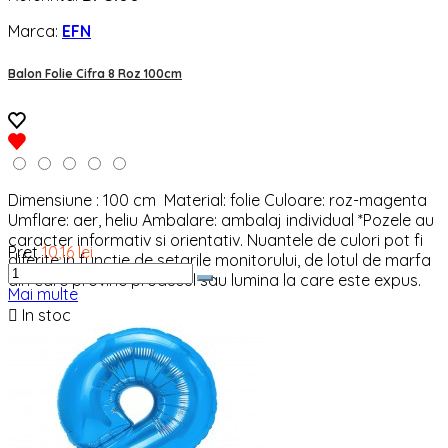
Marca:
EFN
Balon Folie Cifra 8 Roz 100cm
Dimensiune : 100 cm Material: folie Culoare: roz-magenta
Umflare: aer, heliu Ambalare: ambalaj individual *Pozele au
caracter informativ si orientativ. Nuantele de culori pot fi
Pret
10,16 lei
diferite in functie de setarile monitorului, de lotul de marfa
din care provine produsul sau lumina la care este expus.
Mai multe

In stoc