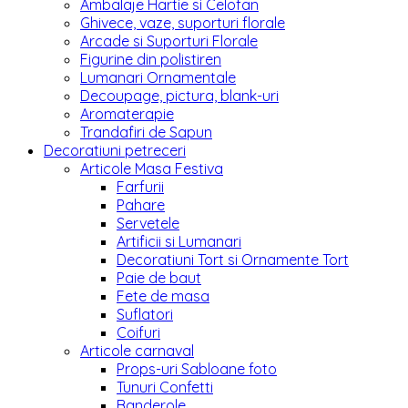
Ambalaje Hartie si Celofan
Ghivece, vaze, suporturi florale
Arcade si Suporturi Florale
Figurine din polistiren
Lumanari Ornamentale
Decoupage, pictura, blank-uri
Aromaterapie
Trandafiri de Sapun
Decoratiuni petreceri
Articole Masa Festiva
Farfurii
Pahare
Servetele
Artificii si Lumanari
Decoratiuni Tort si Ornamente Tort
Paie de baut
Fete de masa
Suflatori
Coifuri
Articole carnaval
Props-uri Sabloane foto
Tunuri Confetti
Banderole