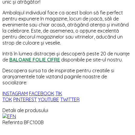
unic și atrăgător!
Ambalajul individual face ca acest balon să fie perfect
pentru expunere în magazine, locuri de joacă, săli de
evenimente sau chiar acasă, atrăgând atenția și invitând
la celebrare. Este, de asemenea, o opțiune excelentă
pentru decorul magazinelor sau vitrinelor, aducând un
strop de culoare și veselie.
Intră în lumea distracției și descoperă peste 20 de nuanțe
de
BALOANE FOLIE CIFRE
disponibile pe site-ul nostru.
Descopera sursa ta de inspiratie pentru creatiile si
aranjamentele tale vizitand paginile noastre de
socializare:
INSTAGRAM
FACEBOOK
TIK
TOK
PINTEREST
YOUTUBE
TWITTER
Detalii ale produsului
Referinta
BFC100B