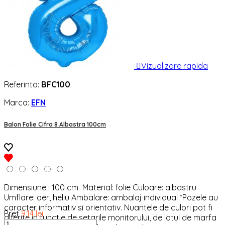

Vizualizare rapida
Referinta:
BFC100
Marca:
EFN
Balon Folie Cifra 8 Albastra 100cm
Dimensiune : 100 cm Material: folie Culoare: albastru
Umflare: aer, heliu Ambalare: ambalaj individual *Pozele au
caracter informativ si orientativ. Nuantele de culori pot fi
Pret
9,14 lei
diferite in functie de setarile monitorului, de lotul de marfa