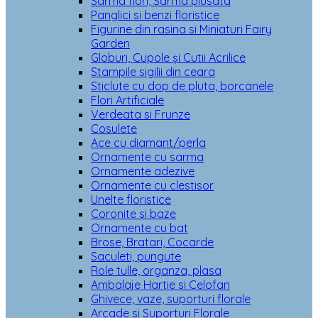
Sarma flori, Sarma plusata
Panglici si benzi floristice
Figurine din rasina si Miniaturi Fairy
Garden
Globuri, Cupole și Cutii Acrilice
Stampile sigilii din ceara
Sticlute cu dop de pluta, borcanele
Flori Artificiale
Verdeata si Frunze
Cosulete
Ace cu diamant/perla
Ornamente cu sarma
Ornamente adezive
Ornamente cu clestisor
Unelte floristice
Coronite si baze
Ornamente cu bat
Brose, Bratari, Cocarde
Saculeti, pungute
Role tulle, organza, plasa
Ambalaje Hartie si Celofan
Ghivece, vaze, suporturi florale
Arcade si Suporturi Florale