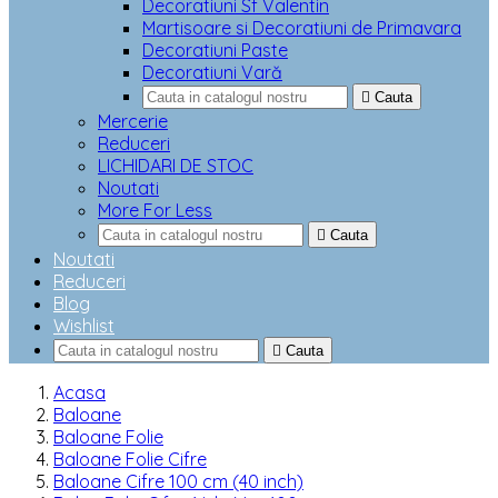
Decoratiuni Sf Valentin
Martisoare si Decoratiuni de Primavara
Decoratiuni Paste
Decoratiuni Vară

Cauta
Mercerie
Reduceri
LICHIDARI DE STOC
Noutati
More For Less

Cauta
Noutati
Reduceri
Blog
Wishlist

Cauta
Acasa
Baloane
Baloane Folie
Baloane Folie Cifre
Baloane Cifre 100 cm (40 inch)