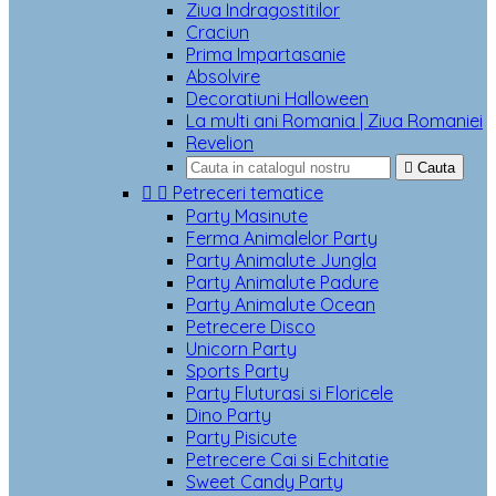
Ziua Indragostitilor
Craciun
Prima Impartasanie
Absolvire
Decoratiuni Halloween
La multi ani Romania | Ziua Romaniei
Revelion

Cauta


Petreceri tematice
Party Masinute
Ferma Animalelor Party
Party Animalute Jungla
Party Animalute Padure
Party Animalute Ocean
Petrecere Disco
Unicorn Party
Sports Party
Party Fluturasi si Floricele
Dino Party
Party Pisicute
Petrecere Cai si Echitatie
Sweet Candy Party