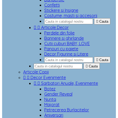
Confetti
Stickere si Insigne
Costume, masti si accesorii

Cauta


Articole Decor
Perdele din folie
Bannere si ghirlande
Cutii cuburi BABY, LOVE
Panouri cu paiete
Decor Figurine si Litere

Cauta

Cauta
Articole Copii


Decor Evenimente


Sarbatori Anuale, Evenimente
Botez
Gender Reveal
Nunta
Majorat
Petrecerea Burlacitelor
Aniversari