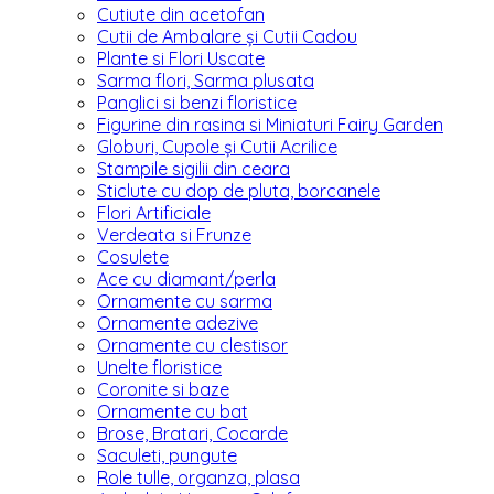
Cutiute din acetofan
Cutii de Ambalare și Cutii Cadou
Plante si Flori Uscate
Sarma flori, Sarma plusata
Panglici si benzi floristice
Figurine din rasina si Miniaturi Fairy Garden
Globuri, Cupole și Cutii Acrilice
Stampile sigilii din ceara
Sticlute cu dop de pluta, borcanele
Flori Artificiale
Verdeata si Frunze
Cosulete
Ace cu diamant/perla
Ornamente cu sarma
Ornamente adezive
Ornamente cu clestisor
Unelte floristice
Coronite si baze
Ornamente cu bat
Brose, Bratari, Cocarde
Saculeti, pungute
Role tulle, organza, plasa