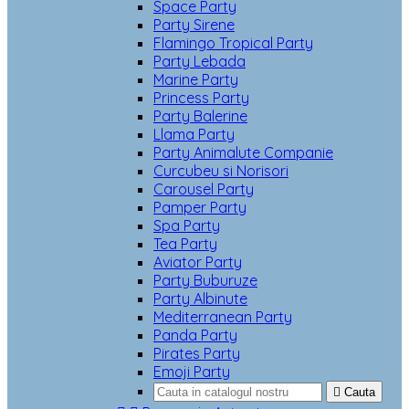
Space Party
Party Sirene
Flamingo Tropical Party
Party Lebada
Marine Party
Princess Party
Party Balerine
Llama Party
Party Animalute Companie
Curcubeu si Norisori
Carousel Party
Pamper Party
Spa Party
Tea Party
Aviator Party
Party Buburuze
Party Albinute
Mediterranean Party
Panda Party
Pirates Party
Emoji Party

Cauta