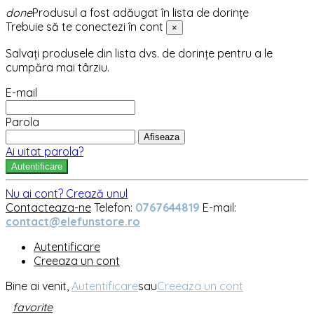
done
Produsul a fost adăugat în lista de dorințe
Trebuie să te conectezi în cont
×
Salvați produsele din lista dvs. de dorințe pentru a le
cumpăra mai târziu.
E-mail
Parola
Afiseaza
Ai uitat parola?
Autentificare
Nu ai cont? Crează unul
Contacteaza-ne
Telefon:
0767644819
E-mail:
contact@elefunstore.ro
Autentificare
Creeaza un cont
Bine ai venit,
Autentificare
sau
Creeaza un cont
favorite