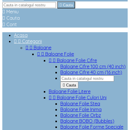

Cauta

Meniu

Cauta

Cont
Acasa


Categorii


Baloane


Baloane Folie


Baloane Folie Cifre
Baloane Cifre 100 cm (40 inch)
Baloane Cifre 40 cm (16 inch)

Cauta
Baloane Folie Litere


Baloane Folie Culori Uni
Baloane Folie Stea
Baloane Folie Inima
Baloane Folie Orbz
Baloane BOBO (Bubbles)
Baloane Folie Forme Speciale