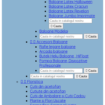
Baloane Latex Halloween
Baloane Latex Craciun
Baloane Latex Revelion
Baloane Jumbo Imprimate

Cauta
Baloane Modelaj

Cauta


Accesorii Baloane
Rafie legare baloane
Arcada baloane
Butelii Heliu Baloane , HiFloat
Pompa Baloane, Dispozitive
Profesionale

Cauta

Cauta


Floristica
Cutii din acetofan
Cutiute din acetofan
Cutii de Ambalare și Cutii Cadou
Plante si Flori Uscate