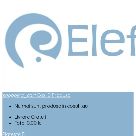
shopping_cart
Cos
:
0
Produse
Nu mai sunt produse in cosul tau
Livrare
Gratuit
Total
0,00 lei
Plateste
