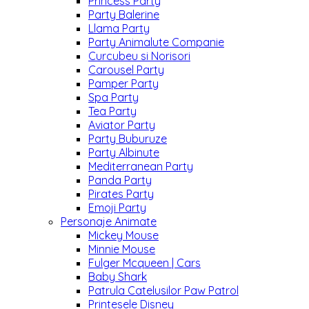
Princess Party
Party Balerine
Llama Party
Party Animalute Companie
Curcubeu si Norisori
Carousel Party
Pamper Party
Spa Party
Tea Party
Aviator Party
Party Buburuze
Party Albinute
Mediterranean Party
Panda Party
Pirates Party
Emoji Party
Personaje Animate
Mickey Mouse
Minnie Mouse
Fulger Mcqueen | Cars
Baby Shark
Patrula Catelusilor Paw Patrol
Printesele Disney