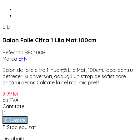


Balon Folie Cifra 1 Lila Mat 100cm
Referinta
BFC100B
Marca
EFN
Balon de folie cifra 1, nuanță Lila Mat, 100cm. Ideal pentru
petreceri și aniversări, adaugă un strop de sofisticare
oricărui decor. Calitate la cel mai mic pret!
9,99 lei
cu TVA
Cantitate

Cumpara

Stoc epuizat
Distribuiti