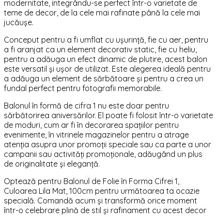
modernitate, integrându-se perfect într-o varietate de
teme de decor, de la cele mai rafinate până la cele mai
jucăușe.
Conceput pentru a fi umflat cu ușurință, fie cu aer, pentru
a fi aranjat ca un element decorativ static, fie cu heliu,
pentru a adăuga un efect dinamic de plutire, acest balon
este versatil și ușor de utilizat. Este alegerea ideală pentru
a adăuga un element de sărbătoare și pentru a crea un
fundal perfect pentru fotografii memorabile.
Balonul în formă de cifra 1 nu este doar pentru
sărbătorirea aniversărilor. El poate fi folosit într-o varietate
de moduri, cum ar fi în decorarea spațiilor pentru
evenimente, în vitrinele magazinelor pentru a atrage
atenția asupra unor promoții speciale sau ca parte a unor
campanii sau activități promoționale, adăugând un plus
de originalitate și eleganță.
Optează pentru Balonul de Folie în Forma Cifrei 1,
Culoarea Lila Mat, 100cm pentru următoarea ta ocazie
specială. Comandă acum și transformă orice moment
într-o celebrare plină de stil și rafinament cu acest decor