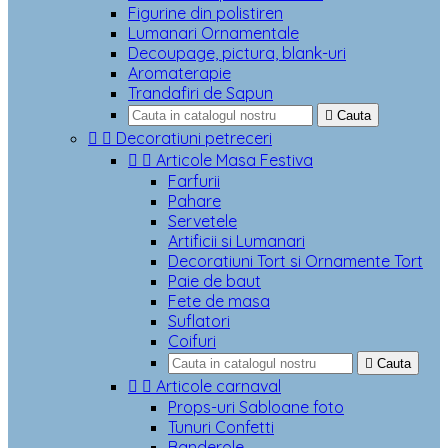
Figurine din polistiren
Lumanari Ornamentale
Decoupage, pictura, blank-uri
Aromaterapie
Trandafiri de Sapun

Cauta


Decoratiuni petreceri


Articole Masa Festiva
Farfurii
Pahare
Servetele
Artificii si Lumanari
Decoratiuni Tort si Ornamente Tort
Paie de baut
Fete de masa
Suflatori
Coifuri

Cauta


Articole carnaval
Props-uri Sabloane foto
Tunuri Confetti
Banderole