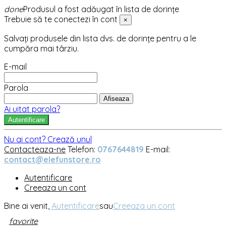
done
Produsul a fost adăugat în lista de dorințe
Trebuie să te conectezi în cont
×
Salvați produsele din lista dvs. de dorințe pentru a le
cumpăra mai târziu.
E-mail
Parola
Afiseaza
Ai uitat parola?
Autentificare
Nu ai cont? Crează unul
Contacteaza-ne
Telefon:
0767644819
E-mail:
contact@elefunstore.ro
Autentificare
Creeaza un cont
Bine ai venit,
Autentificare
sau
Creeaza un cont
favorite