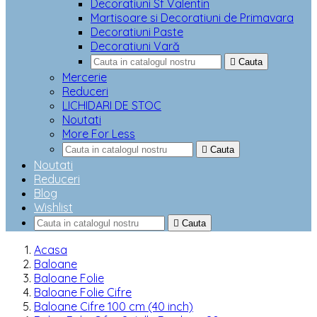
Decoratiuni Sf Valentin
Martisoare si Decoratiuni de Primavara
Decoratiuni Paste
Decoratiuni Vară

Cauta
Mercerie
Reduceri
LICHIDARI DE STOC
Noutati
More For Less

Cauta
Noutati
Reduceri
Blog
Wishlist

Cauta
Acasa
Baloane
Baloane Folie
Baloane Folie Cifre
Baloane Cifre 100 cm (40 inch)