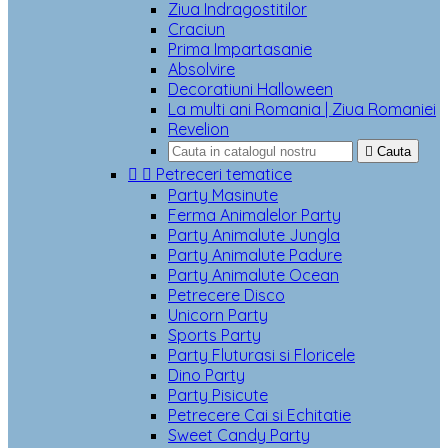
Ziua Indragostitilor
Craciun
Prima Impartasanie
Absolvire
Decoratiuni Halloween
La multi ani Romania | Ziua Romaniei
Revelion

Cauta


Petreceri tematice
Party Masinute
Ferma Animalelor Party
Party Animalute Jungla
Party Animalute Padure
Party Animalute Ocean
Petrecere Disco
Unicorn Party
Sports Party
Party Fluturasi si Floricele
Dino Party
Party Pisicute
Petrecere Cai si Echitatie
Sweet Candy Party