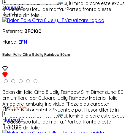
functie de setarile monitorului, lumina la care este expus
Mai multe
produsul sau lotul de marfa. *Partea frontala este

In stoc
realizata din folie...

Vizualizare rapida
Referinta:
BFC100
Marca:
EFN
Balon Folie Cifra 8 Jelly Rainbow 80cm
Balon din folie Cifra 8 Jelly Rainbow Slim Dimensiune: 80
cm Umflare: aer Culoare: Jelly Rainbow Material: folie
Ambalare: ambalaj individual *Pozele au caracter
Pret
6,99 lei
informativ si orientativ. *Nuantele pot fi usor diferite in
functie de setarile monitorului, lumina la care este expus
Mai multe
produsul sau lotul de marfa. *Partea frontala este

In stoc
realizata din folie...

Vizualizare rapida