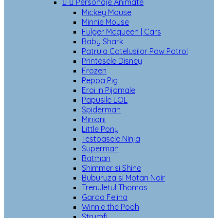


Personaje Animate
Mickey Mouse
Minnie Mouse
Fulger Mcqueen | Cars
Baby Shark
Patrula Catelusilor Paw Patrol
Printesele Disney
Frozen
Peppa Pig
Eroi In Pijamale
Papusile LOL
Spiderman
Minioni
Little Pony
Testoasele Ninja
Superman
Batman
Shimmer si Shine
Buburuza si Motan Noir
Trenuletul Thomas
Garda Felina
Winnie the Pooh
Strumfi