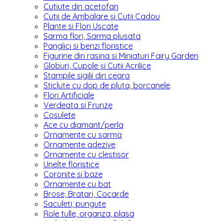
Cutiute din acetofan
Cutii de Ambalare și Cutii Cadou
Plante si Flori Uscate
Sarma flori, Sarma plusata
Panglici si benzi floristice
Figurine din rasina si Miniaturi Fairy Garden
Globuri, Cupole și Cutii Acrilice
Stampile sigilii din ceara
Sticlute cu dop de pluta, borcanele
Flori Artificiale
Verdeata si Frunze
Cosulete
Ace cu diamant/perla
Ornamente cu sarma
Ornamente adezive
Ornamente cu clestisor
Unelte floristice
Coronite si baze
Ornamente cu bat
Brose, Bratari, Cocarde
Saculeti, pungute
Role tulle, organza, plasa