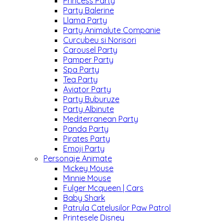
Princess Party
Party Balerine
Llama Party
Party Animalute Companie
Curcubeu si Norisori
Carousel Party
Pamper Party
Spa Party
Tea Party
Aviator Party
Party Buburuze
Party Albinute
Mediterranean Party
Panda Party
Pirates Party
Emoji Party
Personaje Animate
Mickey Mouse
Minnie Mouse
Fulger Mcqueen | Cars
Baby Shark
Patrula Catelusilor Paw Patrol
Printesele Disney