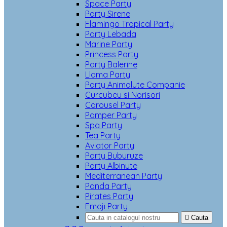
Space Party
Party Sirene
Flamingo Tropical Party
Party Lebada
Marine Party
Princess Party
Party Balerine
Llama Party
Party Animalute Companie
Curcubeu si Norisori
Carousel Party
Pamper Party
Spa Party
Tea Party
Aviator Party
Party Buburuze
Party Albinute
Mediterranean Party
Panda Party
Pirates Party
Emoji Party

Cauta