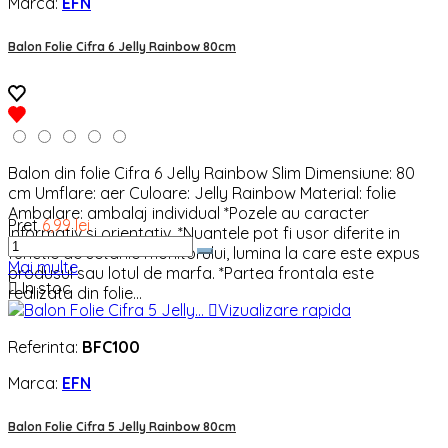
Marca:
EFN
Balon Folie Cifra 6 Jelly Rainbow 80cm
Balon din folie Cifra 6 Jelly Rainbow Slim Dimensiune: 80
cm Umflare: aer Culoare: Jelly Rainbow Material: folie
Ambalare: ambalaj individual *Pozele au caracter
Pret
6,99 lei
informativ si orientativ. *Nuantele pot fi usor diferite in
functie de setarile monitorului, lumina la care este expus
Mai multe
produsul sau lotul de marfa. *Partea frontala este

In stoc
realizata din folie...

Vizualizare rapida
Referinta:
BFC100
Marca:
EFN
Balon Folie Cifra 5 Jelly Rainbow 80cm