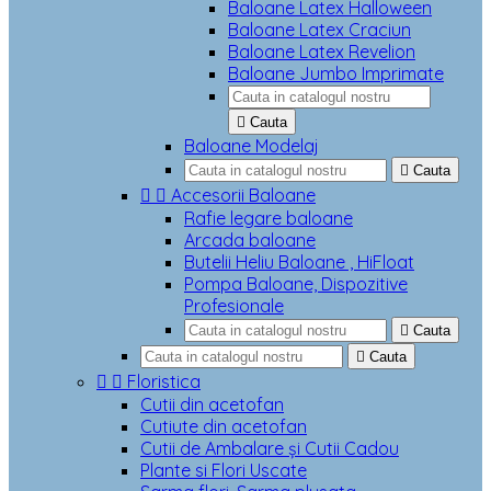
Baloane Latex Halloween
Baloane Latex Craciun
Baloane Latex Revelion
Baloane Jumbo Imprimate

Cauta
Baloane Modelaj

Cauta


Accesorii Baloane
Rafie legare baloane
Arcada baloane
Butelii Heliu Baloane , HiFloat
Pompa Baloane, Dispozitive
Profesionale

Cauta

Cauta


Floristica
Cutii din acetofan
Cutiute din acetofan
Cutii de Ambalare și Cutii Cadou
Plante si Flori Uscate