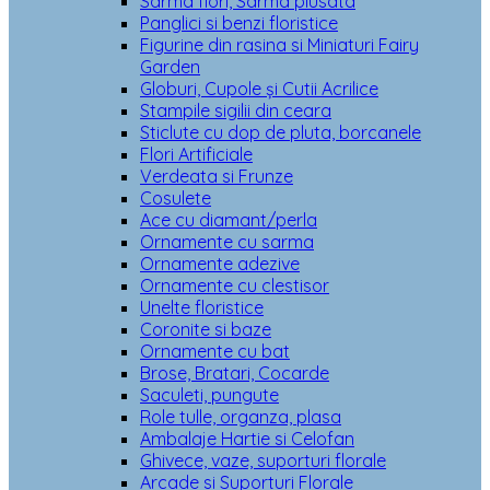
Sarma flori, Sarma plusata
Panglici si benzi floristice
Figurine din rasina si Miniaturi Fairy
Garden
Globuri, Cupole și Cutii Acrilice
Stampile sigilii din ceara
Sticlute cu dop de pluta, borcanele
Flori Artificiale
Verdeata si Frunze
Cosulete
Ace cu diamant/perla
Ornamente cu sarma
Ornamente adezive
Ornamente cu clestisor
Unelte floristice
Coronite si baze
Ornamente cu bat
Brose, Bratari, Cocarde
Saculeti, pungute
Role tulle, organza, plasa
Ambalaje Hartie si Celofan
Ghivece, vaze, suporturi florale
Arcade si Suporturi Florale