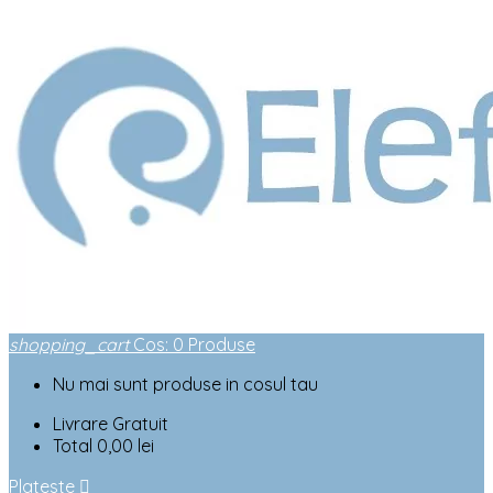
shopping_cart
Cos
:
0
Produse
Nu mai sunt produse in cosul tau
Livrare
Gratuit
Total
0,00 lei
Plateste
