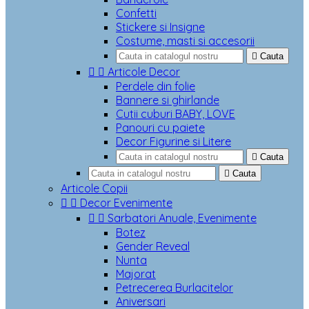
Confetti
Stickere si Insigne
Costume, masti si accesorii

Cauta


Articole Decor
Perdele din folie
Bannere si ghirlande
Cutii cuburi BABY, LOVE
Panouri cu paiete
Decor Figurine si Litere

Cauta

Cauta
Articole Copii


Decor Evenimente


Sarbatori Anuale, Evenimente
Botez
Gender Reveal
Nunta
Majorat
Petrecerea Burlacitelor
Aniversari