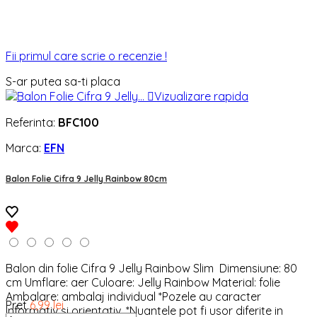
Fii primul care scrie o recenzie !
S-ar putea sa-ti placa

Vizualizare rapida
Referinta:
BFC100
Marca:
EFN
Balon Folie Cifra 9 Jelly Rainbow 80cm
Balon din folie Cifra 9 Jelly Rainbow Slim Dimensiune: 80
cm Umflare: aer Culoare: Jelly Rainbow Material: folie
Ambalare: ambalaj individual *Pozele au caracter
Pret
6,99 lei
informativ si orientativ. *Nuantele pot fi usor diferite in