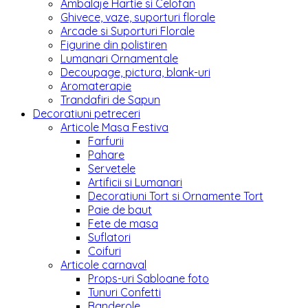
Ambalaje Hartie si Celofan
Ghivece, vaze, suporturi florale
Arcade si Suporturi Florale
Figurine din polistiren
Lumanari Ornamentale
Decoupage, pictura, blank-uri
Aromaterapie
Trandafiri de Sapun
Decoratiuni petreceri
Articole Masa Festiva
Farfurii
Pahare
Servetele
Artificii si Lumanari
Decoratiuni Tort si Ornamente Tort
Paie de baut
Fete de masa
Suflatori
Coifuri
Articole carnaval
Props-uri Sabloane foto
Tunuri Confetti
Banderole