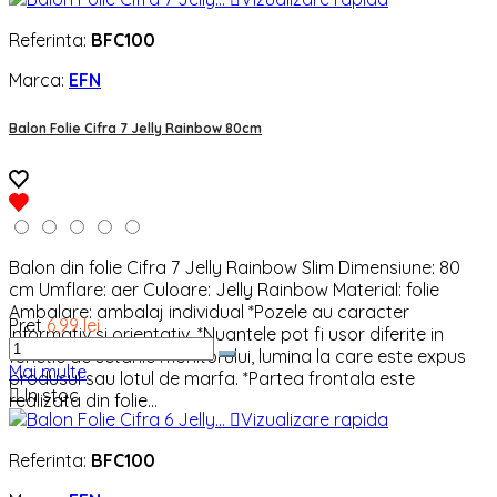
Referinta:
BFC100
Marca:
EFN
Balon Folie Cifra 7 Jelly Rainbow 80cm
Balon din folie Cifra 7 Jelly Rainbow Slim Dimensiune: 80
cm Umflare: aer Culoare: Jelly Rainbow Material: folie
Ambalare: ambalaj individual *Pozele au caracter
Pret
6,99 lei
informativ si orientativ. *Nuantele pot fi usor diferite in
functie de setarile monitorului, lumina la care este expus
Mai multe
produsul sau lotul de marfa. *Partea frontala este

In stoc
realizata din folie...

Vizualizare rapida
Referinta:
BFC100