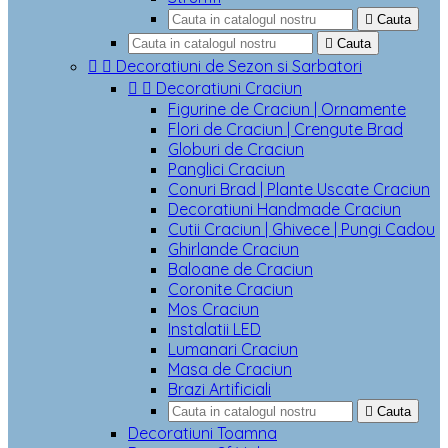

Cauta

Cauta


Decoratiuni de Sezon si Sarbatori


Decoratiuni Craciun
Figurine de Craciun | Ornamente
Flori de Craciun | Crengute Brad
Globuri de Craciun
Panglici Craciun
Conuri Brad | Plante Uscate Craciun
Decoratiuni Handmade Craciun
Cutii Craciun | Ghivece | Pungi Cadou
Ghirlande Craciun
Baloane de Craciun
Coronite Craciun
Mos Craciun
Instalatii LED
Lumanari Craciun
Masa de Craciun
Brazi Artificiali

Cauta
Decoratiuni Toamna