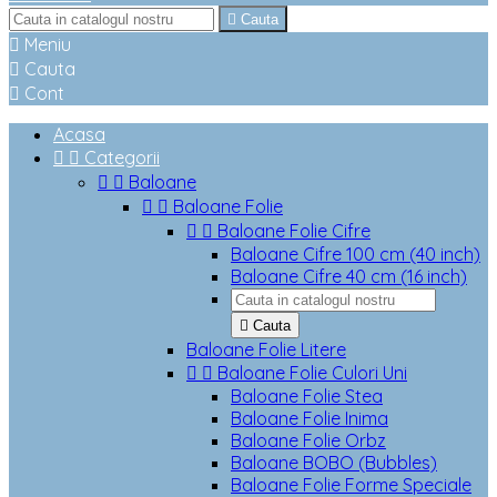

Cauta

Meniu

Cauta

Cont
Acasa


Categorii


Baloane


Baloane Folie


Baloane Folie Cifre
Baloane Cifre 100 cm (40 inch)
Baloane Cifre 40 cm (16 inch)

Cauta
Baloane Folie Litere


Baloane Folie Culori Uni
Baloane Folie Stea
Baloane Folie Inima
Baloane Folie Orbz
Baloane BOBO (Bubbles)
Baloane Folie Forme Speciale