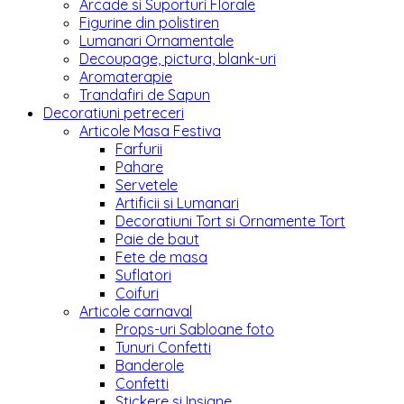
Arcade si Suporturi Florale
Figurine din polistiren
Lumanari Ornamentale
Decoupage, pictura, blank-uri
Aromaterapie
Trandafiri de Sapun
Decoratiuni petreceri
Articole Masa Festiva
Farfurii
Pahare
Servetele
Artificii si Lumanari
Decoratiuni Tort si Ornamente Tort
Paie de baut
Fete de masa
Suflatori
Coifuri
Articole carnaval
Props-uri Sabloane foto
Tunuri Confetti
Banderole
Confetti
Stickere si Insigne