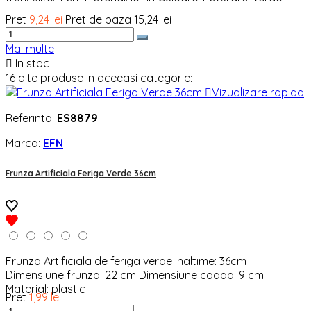
Pret
9,24 lei
Pret de baza
15,24 lei
Mai multe

In stoc
16 alte produse in aceeasi categorie:

Vizualizare rapida
Referinta:
ES8879
Marca:
EFN
Frunza Artificiala Feriga Verde 36cm
Frunza Artificiala de feriga verde Inaltime: 36cm
Dimensiune frunza: 22 cm Dimensiune coada: 9 cm
Material: plastic
Pret
1,99 lei