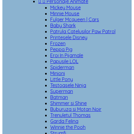


Personaje Animate
Mickey Mouse
Minnie Mouse
Fulger Mcqueen | Cars
Baby Shark
Patrula Catelusilor Paw Patrol
Printesele Disney
Frozen
Peppa Pig
Eroi In Pijamale
Papusile LOL
Spiderman
Minioni
Little Pony
Testoasele Ninja
Superman
Batman
Shimmer si Shine
Buburuza si Motan Noir
Trenuletul Thomas
Garda Felina
Winnie the Pooh
Strumfi