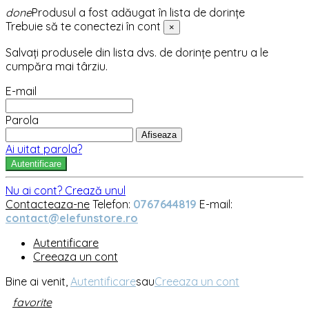
done
Produsul a fost adăugat în lista de dorințe
Trebuie să te conectezi în cont
×
Salvați produsele din lista dvs. de dorințe pentru a le
cumpăra mai târziu.
E-mail
Parola
Afiseaza
Ai uitat parola?
Autentificare
Nu ai cont? Crează unul
Contacteaza-ne
Telefon:
0767644819
E-mail:
contact@elefunstore.ro
Autentificare
Creeaza un cont
Bine ai venit,
Autentificare
sau
Creeaza un cont
favorite