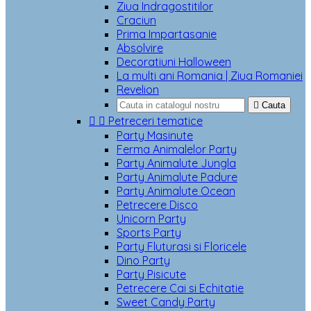
Ziua Indragostitilor
Craciun
Prima Impartasanie
Absolvire
Decoratiuni Halloween
La multi ani Romania | Ziua Romaniei
Revelion

Cauta


Petreceri tematice
Party Masinute
Ferma Animalelor Party
Party Animalute Jungla
Party Animalute Padure
Party Animalute Ocean
Petrecere Disco
Unicorn Party
Sports Party
Party Fluturasi si Floricele
Dino Party
Party Pisicute
Petrecere Cai si Echitatie
Sweet Candy Party