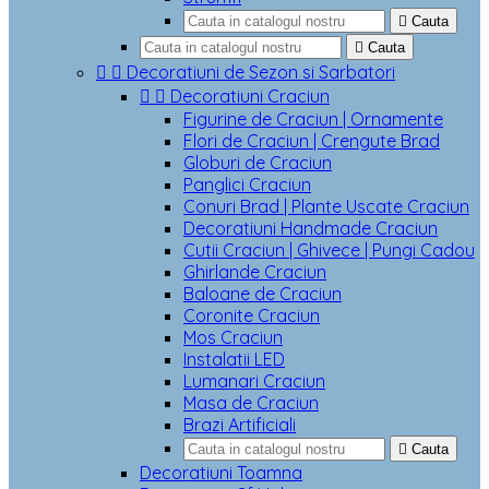

Cauta

Cauta


Decoratiuni de Sezon si Sarbatori


Decoratiuni Craciun
Figurine de Craciun | Ornamente
Flori de Craciun | Crengute Brad
Globuri de Craciun
Panglici Craciun
Conuri Brad | Plante Uscate Craciun
Decoratiuni Handmade Craciun
Cutii Craciun | Ghivece | Pungi Cadou
Ghirlande Craciun
Baloane de Craciun
Coronite Craciun
Mos Craciun
Instalatii LED
Lumanari Craciun
Masa de Craciun
Brazi Artificiali

Cauta
Decoratiuni Toamna