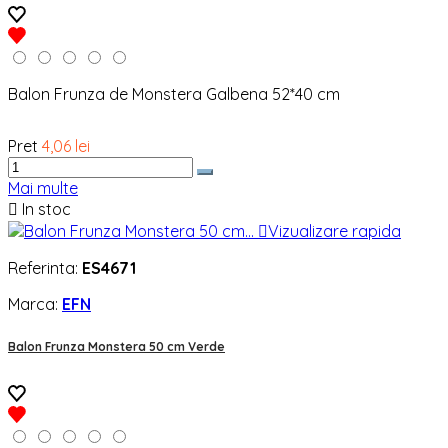
Balon Frunza de Monstera Galbena 52*40 cm
Pret
4,06 lei
Mai multe

In stoc

Vizualizare rapida
Referinta:
ES4671
Marca:
EFN
Balon Frunza Monstera 50 cm Verde