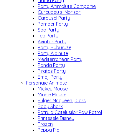
Llama Party
Party Animalute Companie
Curcubeu si Norisori
Carousel Party
Pamper Party
Spa Party
Tea Party
Aviator Party
Party Buburuze
Party Albinute
Mediterranean Party
Panda Party
Pirates Party
Emoji Party
Personaje Animate
Mickey Mouse
Minnie Mouse
Fulger Mcqueen | Cars
Baby Shark
Patrula Catelusilor Paw Patrol
Printesele Disney
Frozen
Peppa Pig