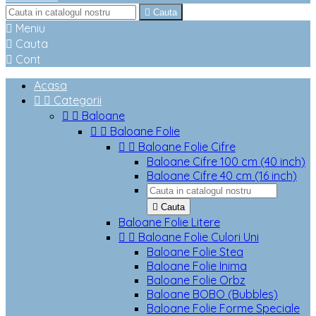

Cauta

Meniu

Cauta

Cont
Acasa


Categorii


Baloane


Baloane Folie


Baloane Folie Cifre
Baloane Cifre 100 cm (40 inch)
Baloane Cifre 40 cm (16 inch)

Cauta
Baloane Folie Litere


Baloane Folie Culori Uni
Baloane Folie Stea
Baloane Folie Inima
Baloane Folie Orbz
Baloane BOBO (Bubbles)
Baloane Folie Forme Speciale