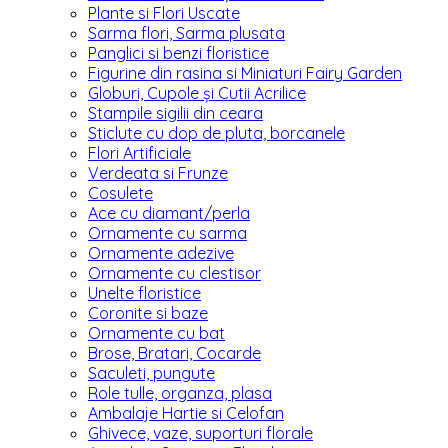
Plante si Flori Uscate
Sarma flori, Sarma plusata
Panglici si benzi floristice
Figurine din rasina si Miniaturi Fairy Garden
Globuri, Cupole și Cutii Acrilice
Stampile sigilii din ceara
Sticlute cu dop de pluta, borcanele
Flori Artificiale
Verdeata si Frunze
Cosulete
Ace cu diamant/perla
Ornamente cu sarma
Ornamente adezive
Ornamente cu clestisor
Unelte floristice
Coronite si baze
Ornamente cu bat
Brose, Bratari, Cocarde
Saculeti, pungute
Role tulle, organza, plasa
Ambalaje Hartie si Celofan
Ghivece, vaze, suporturi florale