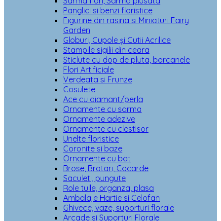
Sarma flori, Sarma plusata
Panglici si benzi floristice
Figurine din rasina si Miniaturi Fairy
Garden
Globuri, Cupole și Cutii Acrilice
Stampile sigilii din ceara
Sticlute cu dop de pluta, borcanele
Flori Artificiale
Verdeata si Frunze
Cosulete
Ace cu diamant/perla
Ornamente cu sarma
Ornamente adezive
Ornamente cu clestisor
Unelte floristice
Coronite si baze
Ornamente cu bat
Brose, Bratari, Cocarde
Saculeti, pungute
Role tulle, organza, plasa
Ambalaje Hartie si Celofan
Ghivece, vaze, suporturi florale
Arcade si Suporturi Florale