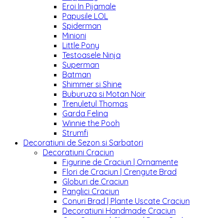
Eroi In Pijamale
Papusile LOL
Spiderman
Minioni
Little Pony
Testoasele Ninja
Superman
Batman
Shimmer si Shine
Buburuza si Motan Noir
Trenuletul Thomas
Garda Felina
Winnie the Pooh
Strumfi
Decoratiuni de Sezon si Sarbatori
Decoratiuni Craciun
Figurine de Craciun | Ornamente
Flori de Craciun | Crengute Brad
Globuri de Craciun
Panglici Craciun
Conuri Brad | Plante Uscate Craciun
Decoratiuni Handmade Craciun