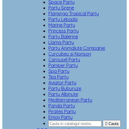
Space Party
Party Sirene
Flamingo Tropical Party
Party Lebada
Marine Party
Princess Party
Party Balerine
Llama Party
Party Animalute Companie
Curcubeu si Norisori
Carousel Party
Pamper Party
Spa Party
Tea Party
Aviator Party
Party Buburuze
Party Albinute
Mediterranean Party
Panda Party
Pirates Party
Emoji Party

Cauta