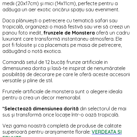
medii (20x17cm) și mici (14x11cm), perfecte pentru a
adăuga un aer exotic oricărui spațiu sau eveniment.
Daca plănuiești o petrecere cu tematică safari sau
tropicală, organizezi o masă festivă sau vrei să creezi un
panou foto inedit,
frunzele de Monstera
oferă un cadru
luxuriant care transformă instantaneu atmosfera. Ele
pot fi folosite și ca placemats pe masa de petrecere,
adăugând o notă exotica.
Comandă setul de 12 bucăți frunze artificiale in
dimensiunea dorita și lasă-te inspirat de nenumăratele
posibilități de decorare pe care le oferă aceste accesorii
versatile și pline de stil.
Frunzele artificiale de monstera sunt o alegere ideala
pentru a crea un decor memorabil.
*Selectează dimensiunea dorită
din selectorul de mai
sus și transformă orice locație într-o oază tropicală.
Vezi gama noastră completă de produse de calitate
superioară pentru aranjamente florale:
VERDEATA SI