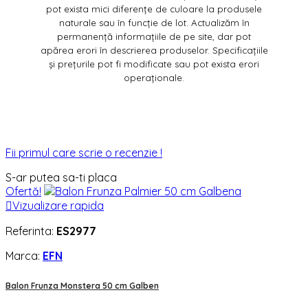
pot exista mici diferențe de culoare la produsele
naturale sau în funcție de lot. Actualizăm în
permanență informațiile de pe site, dar pot
apărea erori în descrierea produselor. Specificațiile
și prețurile pot fi modificate sau pot exista erori
operaționale.
Fii primul care scrie o recenzie !
S-ar putea sa-ti placa
Ofertă!

Vizualizare rapida
Referinta:
ES2977
Marca:
EFN
Balon Frunza Monstera 50 cm Galben