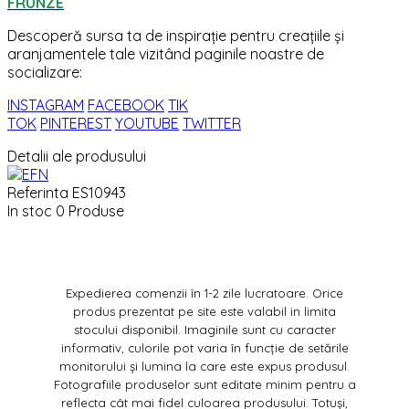
FRUNZE
Descoperă sursa ta de inspirație pentru creațiile și
aranjamentele tale vizitând paginile noastre de
socializare:
INSTAGRAM
FACEBOOK
TIK
TOK
PINTEREST
YOUTUBE
TWITTER
Detalii ale produsului
Referinta
ES10943
In stoc
0 Produse
Expedierea comenzii în 1-2 zile lucratoare. Orice
produs prezentat pe site este valabil in limita
stocului disponibil. Imaginile sunt cu caracter
informativ, culorile pot varia în funcție de setările
monitorului și lumina la care este expus produsul.
Fotografiile produselor sunt editate minim pentru a
reflecta cât mai fidel culoarea produsului. Totuși,