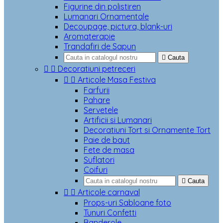
Figurine din polistiren
Lumanari Ornamentale
Decoupage, pictura, blank-uri
Aromaterapie
Trandafiri de Sapun

Cauta


Decoratiuni petreceri


Articole Masa Festiva
Farfurii
Pahare
Servetele
Artificii si Lumanari
Decoratiuni Tort si Ornamente Tort
Paie de baut
Fete de masa
Suflatori
Coifuri

Cauta


Articole carnaval
Props-uri Sabloane foto
Tunuri Confetti
Banderole