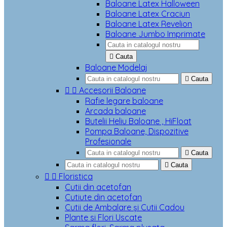
Baloane Latex Halloween
Baloane Latex Craciun
Baloane Latex Revelion
Baloane Jumbo Imprimate

Cauta
Baloane Modelaj

Cauta


Accesorii Baloane
Rafie legare baloane
Arcada baloane
Butelii Heliu Baloane , HiFloat
Pompa Baloane, Dispozitive
Profesionale

Cauta

Cauta


Floristica
Cutii din acetofan
Cutiute din acetofan
Cutii de Ambalare și Cutii Cadou
Plante si Flori Uscate