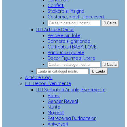
Confetti
Stickere si Insigne
Costume, masti si accesorii

Cauta


Articole Decor
Perdele din folie
Bannere si ghirlande
Cutii cuburi BABY, LOVE
Panouri cu paiete
Decor Figurine si Litere

Cauta

Cauta
Articole Copii


Decor Evenimente


Sarbatori Anuale, Evenimente
Botez
Gender Reveal
Nunta
Majorat
Petrecerea Burlacitelor
Aniversari