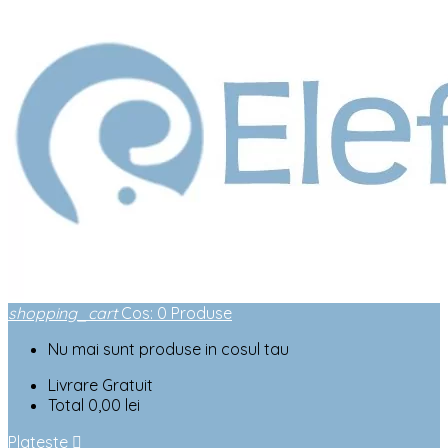
shopping_cart
Cos
:
0
Produse
Nu mai sunt produse in cosul tau
Livrare
Gratuit
Total
0,00 lei
Plateste
