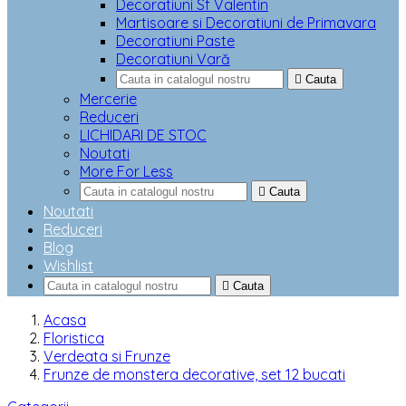
Decoratiuni Sf Valentin
Martisoare si Decoratiuni de Primavara
Decoratiuni Paste
Decoratiuni Vară

Cauta
Mercerie
Reduceri
LICHIDARI DE STOC
Noutati
More For Less

Cauta
Noutati
Reduceri
Blog
Wishlist

Cauta
Acasa
Floristica
Verdeata si Frunze
Frunze de monstera decorative, set 12 bucati