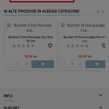
16 ALTE PRODUSE IN ACEEASI CATEGORIE:
<
>
Buchet 5 Fire Floricele Soc Roz
Buchet 16 Fire Eucalipt Roz 47
32 Cm
Cm
Pret
Pret
15,24 lei
35,58 lei
-
+
-
+

INFO

SUPORT