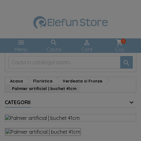



shopping_cart
0
Meniu
Cauta
Cont
Cos

Acasa
Floristica
Verdeata si Frunze
Palmier artificial | buchet 41cm
CATEGORII