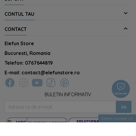

CONTUL TAU

CONTACT
Elefun Store
Bucuresti, Romania
Telefon:
0767644819
E-mail:
contact@elefunstore.ro
BULETIN INFORMATIV
scrie-ne
Setari cookie-uri