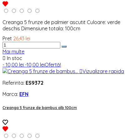
Creanga 5 frunze de palmier ascutit Culoare: verde
deschis Dimensiune totala: 100cm
Pret
26,43 lei
Mai multe

In stoc
- 10,00 lei
-10,00 lei
Ofertă!

Vizualizare rapida
Referinta:
ES9372
Marca:
EFN
Creanga 5 frunze de bambus alb 100cm