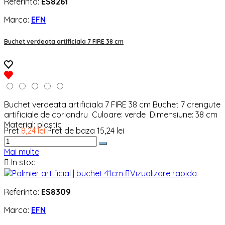
Referinta:
ES8261
Marca:
EFN
Buchet verdeata artificiala 7 FIRE 38 cm
Buchet verdeata artificiala 7 FIRE 38 cm Buchet 7 crengute
artificiale de coriandru Culoare: verde Dimensiune: 38 cm
Material: plastic
Pret
8,24 lei
Pret de baza
15,24 lei
Mai multe

In stoc

Vizualizare rapida
Referinta:
ES8309
Marca:
EFN