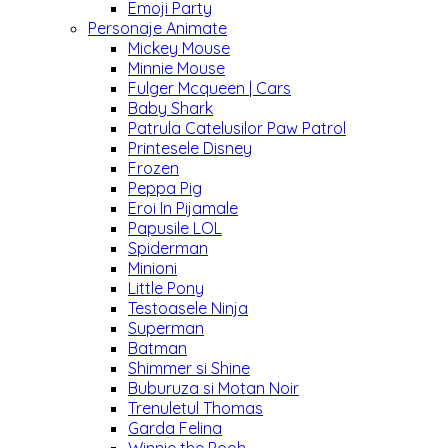
Emoji Party
Personaje Animate
Mickey Mouse
Minnie Mouse
Fulger Mcqueen | Cars
Baby Shark
Patrula Catelusilor Paw Patrol
Printesele Disney
Frozen
Peppa Pig
Eroi In Pijamale
Papusile LOL
Spiderman
Minioni
Little Pony
Testoasele Ninja
Superman
Batman
Shimmer si Shine
Buburuza si Motan Noir
Trenuletul Thomas
Garda Felina