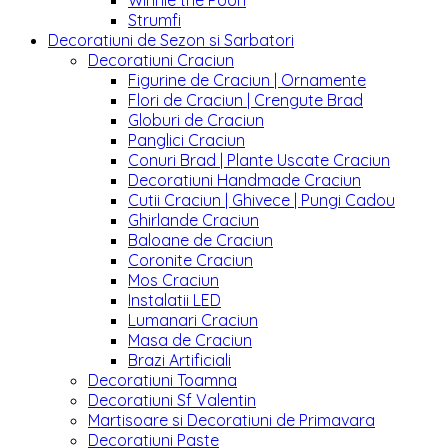
Winnie the Pooh
Strumfi
Decoratiuni de Sezon si Sarbatori
Decoratiuni Craciun
Figurine de Craciun | Ornamente
Flori de Craciun | Crengute Brad
Globuri de Craciun
Panglici Craciun
Conuri Brad | Plante Uscate Craciun
Decoratiuni Handmade Craciun
Cutii Craciun | Ghivece | Pungi Cadou
Ghirlande Craciun
Baloane de Craciun
Coronite Craciun
Mos Craciun
Instalatii LED
Lumanari Craciun
Masa de Craciun
Brazi Artificiali
Decoratiuni Toamna
Decoratiuni Sf Valentin
Martisoare si Decoratiuni de Primavara
Decoratiuni Paste