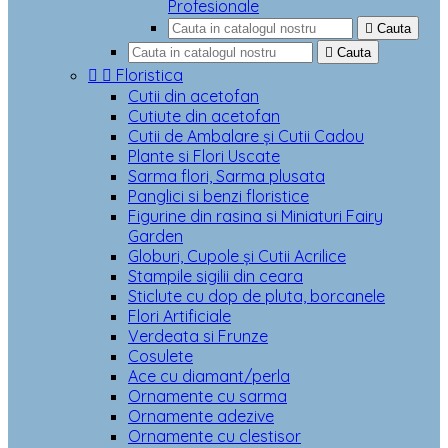
Profesionale

Cauta

Cauta


Floristica
Cutii din acetofan
Cutiute din acetofan
Cutii de Ambalare și Cutii Cadou
Plante si Flori Uscate
Sarma flori, Sarma plusata
Panglici si benzi floristice
Figurine din rasina si Miniaturi Fairy
Garden
Globuri, Cupole și Cutii Acrilice
Stampile sigilii din ceara
Sticlute cu dop de pluta, borcanele
Flori Artificiale
Verdeata si Frunze
Cosulete
Ace cu diamant/perla
Ornamente cu sarma
Ornamente adezive
Ornamente cu clestisor