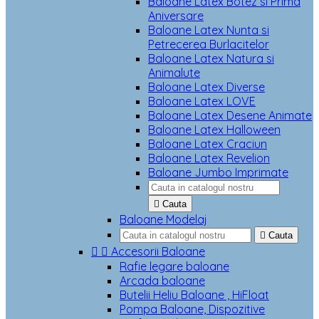
Baloane Latex Botez si Prima
Aniversare
Baloane Latex Nunta si
Petrecerea Burlacitelor
Baloane Latex Natura si
Animalute
Baloane Latex Diverse
Baloane Latex LOVE
Baloane Latex Desene Animate
Baloane Latex Halloween
Baloane Latex Craciun
Baloane Latex Revelion
Baloane Jumbo Imprimate

Cauta
Baloane Modelaj

Cauta


Accesorii Baloane
Rafie legare baloane
Arcada baloane
Butelii Heliu Baloane , HiFloat
Pompa Baloane, Dispozitive