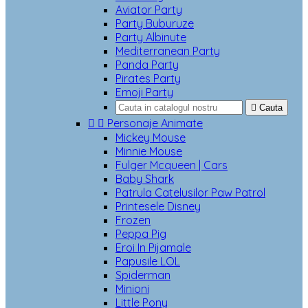
Aviator Party
Party Buburuze
Party Albinute
Mediterranean Party
Panda Party
Pirates Party
Emoji Party

Cauta


Personaje Animate
Mickey Mouse
Minnie Mouse
Fulger Mcqueen | Cars
Baby Shark
Patrula Catelusilor Paw Patrol
Printesele Disney
Frozen
Peppa Pig
Eroi In Pijamale
Papusile LOL
Spiderman
Minioni
Little Pony