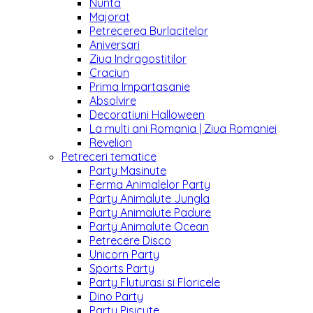
Nunta
Majorat
Petrecerea Burlacitelor
Aniversari
Ziua Indragostitilor
Craciun
Prima Impartasanie
Absolvire
Decoratiuni Halloween
La multi ani Romania | Ziua Romaniei
Revelion
Petreceri tematice
Party Masinute
Ferma Animalelor Party
Party Animalute Jungla
Party Animalute Padure
Party Animalute Ocean
Petrecere Disco
Unicorn Party
Sports Party
Party Fluturasi si Floricele
Dino Party
Party Pisicute