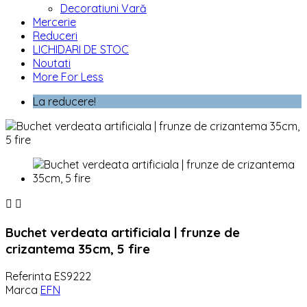
Decoratiuni Vară
Mercerie
Reduceri
LICHIDARI DE STOC
Noutati
More For Less
La reducere!


Buchet verdeata artificiala | frunze de
crizantema 35cm, 5 fire
Referinta
ES9222
Marca
EFN