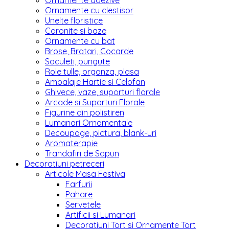
Ornamente adezive
Ornamente cu clestisor
Unelte floristice
Coronite si baze
Ornamente cu bat
Brose, Bratari, Cocarde
Saculeti, pungute
Role tulle, organza, plasa
Ambalaje Hartie si Celofan
Ghivece, vaze, suporturi florale
Arcade si Suporturi Florale
Figurine din polistiren
Lumanari Ornamentale
Decoupage, pictura, blank-uri
Aromaterapie
Trandafiri de Sapun
Decoratiuni petreceri
Articole Masa Festiva
Farfurii
Pahare
Servetele
Artificii si Lumanari
Decoratiuni Tort si Ornamente Tort