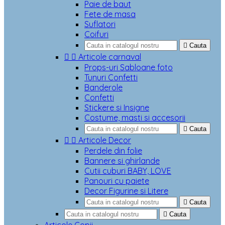
Paie de baut
Fete de masa
Suflatori
Coifuri

Cauta


Articole carnaval
Props-uri Sabloane foto
Tunuri Confetti
Banderole
Confetti
Stickere si Insigne
Costume, masti si accesorii

Cauta


Articole Decor
Perdele din folie
Bannere si ghirlande
Cutii cuburi BABY, LOVE
Panouri cu paiete
Decor Figurine si Litere

Cauta

Cauta