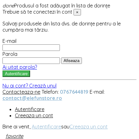
done
Produsul a fost adăugat în lista de dorințe
Trebuie să te conectezi în cont
×
Salvați produsele din lista dvs. de dorințe pentru a le
cumpăra mai târziu.
E-mail
Parola
Afiseaza
Ai uitat parola?
Autentificare
Nu ai cont? Crează unul
Contacteaza-ne
Telefon:
0767644819
E-mail:
contact@elefunstore.ro
Autentificare
Creeaza un cont
Bine ai venit,
Autentificare
sau
Creeaza un cont
favorite