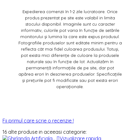
Expedierea comenzii în 1-2 zile lucratoare. Orice
produs prezentat pe site este valabil in limita
stocului disponibil. Imaginile sunt cu caracter
informativ, culorile pot varia în funcție de setările
monitorului și lumina la care este expus produsul.
Fotografiile produselor sunt editate minim pentru a
reflecta cât mai fidel culoarea produsului. Totuși,
pot exista mici diferențe de culoare la produsele
naturale sau în funcție de lot. Actualizăm în
permanență informațiile de pe site, dar pot
apărea erori în descrierea produselor. Specificațiile
și prețurile pot fi modificate sau pot exista erori
operaționale.
Fii primul care scrie o recenzie !
16 alte produse in aceeasi categorie:

Vizualizare rapida