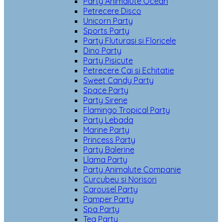
Party Animalute Ocean
Petrecere Disco
Unicorn Party
Sports Party
Party Fluturasi si Floricele
Dino Party
Party Pisicute
Petrecere Cai si Echitatie
Sweet Candy Party
Space Party
Party Sirene
Flamingo Tropical Party
Party Lebada
Marine Party
Princess Party
Party Balerine
Llama Party
Party Animalute Companie
Curcubeu si Norisori
Carousel Party
Pamper Party
Spa Party
Tea Party