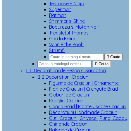
Testoasele Ninja
Superman
Batman
Shimmer si Shine
Buburuza si Motan Noir
Trenuletul Thomas
Garda Felina
Winnie the Pooh
Strumfi

Cauta

Cauta


Decoratiuni de Sezon si Sarbatori


Decoratiuni Craciun
Figurine de Craciun | Ornamente
Flori de Craciun | Crengute Brad
Globuri de Craciun
Panglici Craciun
Conuri Brad | Plante Uscate Craciun
Decoratiuni Handmade Craciun
Cutii Craciun | Ghivece | Pungi Cadou
Ghirlande Craciun
Baloane de Craciun