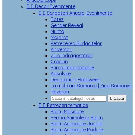
Articole Copii


Decor Evenimente


Sarbatori Anuale, Evenimente
Botez
Gender Reveal
Nunta
Majorat
Petrecerea Burlacitelor
Aniversari
Ziua Indragostitilor
Craciun
Prima Impartasanie
Absolvire
Decoratiuni Halloween
La multi ani Romania | Ziua Romaniei
Revelion

Cauta


Petreceri tematice
Party Masinute
Ferma Animalelor Party
Party Animalute Jungla
Party Animalute Padure