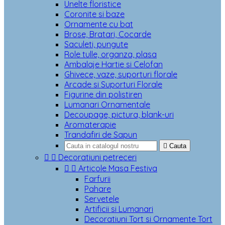
Unelte floristice
Coronite si baze
Ornamente cu bat
Brose, Bratari, Cocarde
Saculeti, pungute
Role tulle, organza, plasa
Ambalaje Hartie si Celofan
Ghivece, vaze, suporturi florale
Arcade si Suporturi Florale
Figurine din polistiren
Lumanari Ornamentale
Decoupage, pictura, blank-uri
Aromaterapie
Trandafiri de Sapun

Cauta


Decoratiuni petreceri


Articole Masa Festiva
Farfurii
Pahare
Servetele
Artificii si Lumanari
Decoratiuni Tort si Ornamente Tort