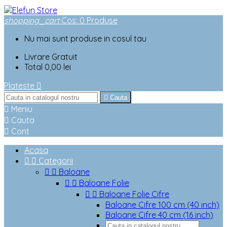
shopping_cart
Cos
:
0
Produse
Nu mai sunt produse in cosul tau
Livrare
Gratuit
Total
0,00 lei
Plateste


Cauta

Meniu

Cauta

Cont
Acasa


Categorii


Baloane


Baloane Folie


Baloane Folie Cifre
Baloane Cifre 100 cm (40 inch)
Baloane Cifre 40 cm (16 inch)