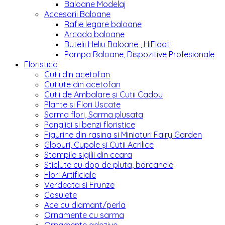
Baloane Modelaj
Accesorii Baloane
Rafie legare baloane
Arcada baloane
Butelii Heliu Baloane , HiFloat
Pompa Baloane, Dispozitive Profesionale
Floristica
Cutii din acetofan
Cutiute din acetofan
Cutii de Ambalare și Cutii Cadou
Plante si Flori Uscate
Sarma flori, Sarma plusata
Panglici si benzi floristice
Figurine din rasina si Miniaturi Fairy Garden
Globuri, Cupole și Cutii Acrilice
Stampile sigilii din ceara
Sticlute cu dop de pluta, borcanele
Flori Artificiale
Verdeata si Frunze
Cosulete
Ace cu diamant/perla
Ornamente cu sarma