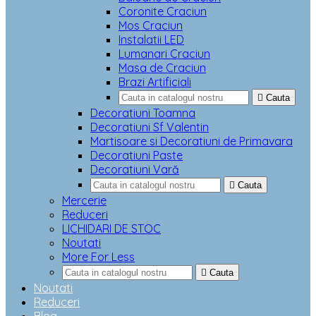
Coronite Craciun
Mos Craciun
Instalatii LED
Lumanari Craciun
Masa de Craciun
Brazi Artificiali

Cauta
Decoratiuni Toamna
Decoratiuni Sf Valentin
Martisoare si Decoratiuni de Primavara
Decoratiuni Paste
Decoratiuni Vară

Cauta
Mercerie
Reduceri
LICHIDARI DE STOC
Noutati
More For Less

Cauta
Noutati
Reduceri