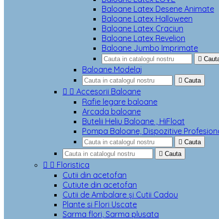
Baloane Latex Desene Animate
Baloane Latex Halloween
Baloane Latex Craciun
Baloane Latex Revelion
Baloane Jumbo Imprimate

Caut
Baloane Modelaj

Cauta


Accesorii Baloane
Rafie legare baloane
Arcada baloane
Butelii Heliu Baloane , HiFloat
Pompa Baloane, Dispozitive Profesion

Cauta

Cauta


Floristica
Cutii din acetofan
Cutiute din acetofan
Cutii de Ambalare și Cutii Cadou
Plante si Flori Uscate
Sarma flori, Sarma plusata