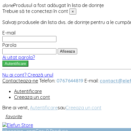
done
Produsul a fost adăugat în lista de dorințe
Trebuie să te conectezi în cont
×
Salvați produsele din lista dvs. de dorințe pentru a le cumpă
E-mail
Parola
Afiseaza
Ai uitat parola?
Autentificare
Nu ai cont? Crează unul
Contacteaza-ne
Telefon:
0767644819
E-mail:
contact@elef
Autentificare
Creeaza un cont
Bine ai venit,
Autentificare
sau
Creeaza un cont
favorite