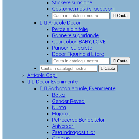
Stickere si Insigne
Costume, masti si accesorii

Cauta


Articole Decor
Perdele din folie
Bannere si ghirlande
Cutii cuburi BABY, LOVE
Panouri cu paiete
Decor Figurine si Litere

Cauta

Cauta
Articole Copii


Decor Evenimente


Sarbatori Anuale, Evenimente
Botez
Gender Reveal
Nunta
Majorat
Petrecerea Burlacitelor
Aniversari
Ziua Indragostitilor
Craciun