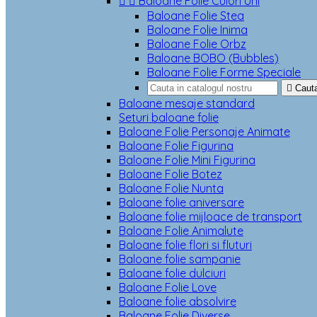


Baloane Folie Culori Uni
Baloane Folie Stea
Baloane Folie Inima
Baloane Folie Orbz
Baloane BOBO (Bubbles)
Baloane Folie Forme Speciale

Caut
Baloane mesaje standard
Seturi baloane folie
Baloane Folie Personaje Animate
Baloane Folie Figurina
Baloane Folie Mini Figurina
Baloane Folie Botez
Baloane Folie Nunta
Baloane folie aniversare
Baloane folie mijloace de transport
Baloane Folie Animalute
Baloane folie flori si fluturi
Baloane folie sampanie
Baloane folie dulciuri
Baloane Folie Love
Baloane folie absolvire
Baloane Folie Diverse