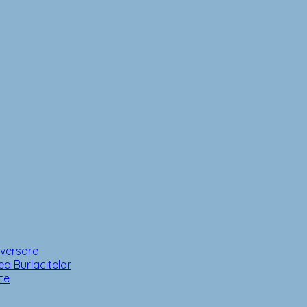
iversare
a Burlacitelor
te