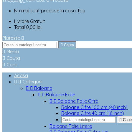
shopping_cart
Cos
:
0
Produse
Nu mai sunt produse in cosul tau
Livrare
Gratuit
Total
0,00 lei
Plateste


Cauta

Meniu

Cauta

Cont
Acasa


Categorii


Baloane


Baloane Folie


Baloane Folie Cifre
Baloane Cifre 100 cm (40 inch)
Baloane Cifre 40 cm (16 inch)

Caut
Baloane Folie Litere