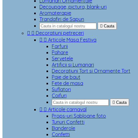
Lumanari Ornamentale
Decoupage, pictura, blank-uri
Aromaterapie
Trandafiri de Sapun

Cauta


Decoratiuni petreceri


Articole Masa Festiva
Farfurii
Pahare
Servetele
Artificii si Lumanari
Decoratiuni Tort si Ornamente Tort
Paie de baut
Fete de masa
Suflatori
Coifuri

Cauta


Articole carnaval
Props-uri Sabloane foto
Tunuri Confetti
Banderole
Confetti