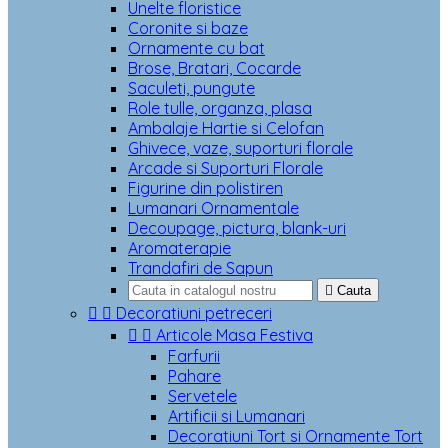
Unelte floristice
Coronite si baze
Ornamente cu bat
Brose, Bratari, Cocarde
Saculeti, pungute
Role tulle, organza, plasa
Ambalaje Hartie si Celofan
Ghivece, vaze, suporturi florale
Arcade si Suporturi Florale
Figurine din polistiren
Lumanari Ornamentale
Decoupage, pictura, blank-uri
Aromaterapie
Trandafiri de Sapun

Cauta


Decoratiuni petreceri


Articole Masa Festiva
Farfurii
Pahare
Servetele
Artificii si Lumanari
Decoratiuni Tort si Ornamente Tort