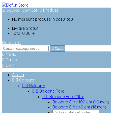
shopping_cart
Cos
:
0
Produse
Nu mai sunt produse in cosul tau
Livrare
Gratuit
Total
0,00 lei
Plateste


Cauta

Meniu

Cauta

Cont
Acasa


Categorii


Baloane


Baloane Folie


Baloane Folie Cifre
Baloane Cifre 100 cm (40 inch)
Baloane Cifre 40 cm (16 inch)