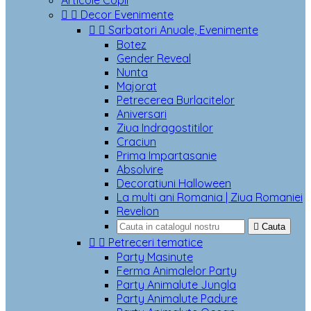
Articole Copii


Decor Evenimente


Sarbatori Anuale, Evenimente
Botez
Gender Reveal
Nunta
Majorat
Petrecerea Burlacitelor
Aniversari
Ziua Indragostitilor
Craciun
Prima Impartasanie
Absolvire
Decoratiuni Halloween
La multi ani Romania | Ziua Romaniei
Revelion

Cauta


Petreceri tematice
Party Masinute
Ferma Animalelor Party
Party Animalute Jungla
Party Animalute Padure