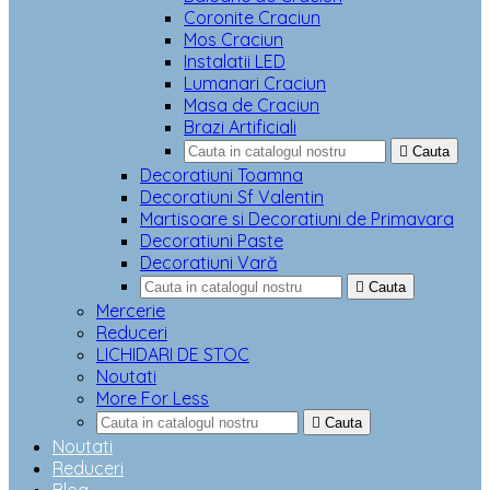
Coronite Craciun
Mos Craciun
Instalatii LED
Lumanari Craciun
Masa de Craciun
Brazi Artificiali

Cauta
Decoratiuni Toamna
Decoratiuni Sf Valentin
Martisoare si Decoratiuni de Primavara
Decoratiuni Paste
Decoratiuni Vară

Cauta
Mercerie
Reduceri
LICHIDARI DE STOC
Noutati
More For Less

Cauta
Noutati
Reduceri