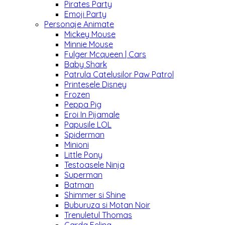
Pirates Party
Emoji Party
Personaje Animate
Mickey Mouse
Minnie Mouse
Fulger Mcqueen | Cars
Baby Shark
Patrula Catelusilor Paw Patrol
Printesele Disney
Frozen
Peppa Pig
Eroi In Pijamale
Papusile LOL
Spiderman
Minioni
Little Pony
Testoasele Ninja
Superman
Batman
Shimmer si Shine
Buburuza si Motan Noir
Trenuletul Thomas