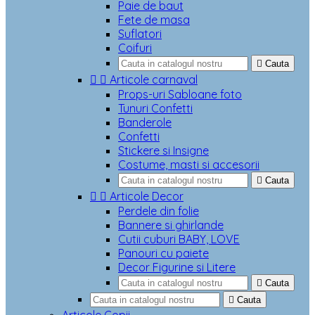
Paie de baut
Fete de masa
Suflatori
Coifuri

Cauta


Articole carnaval
Props-uri Sabloane foto
Tunuri Confetti
Banderole
Confetti
Stickere si Insigne
Costume, masti si accesorii

Cauta


Articole Decor
Perdele din folie
Bannere si ghirlande
Cutii cuburi BABY, LOVE
Panouri cu paiete
Decor Figurine si Litere

Cauta

Cauta