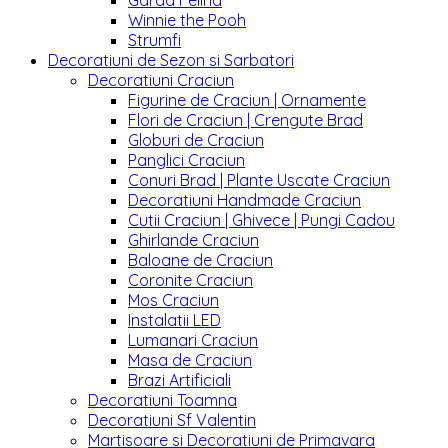
Garda Felina
Winnie the Pooh
Strumfi
Decoratiuni de Sezon si Sarbatori
Decoratiuni Craciun
Figurine de Craciun | Ornamente
Flori de Craciun | Crengute Brad
Globuri de Craciun
Panglici Craciun
Conuri Brad | Plante Uscate Craciun
Decoratiuni Handmade Craciun
Cutii Craciun | Ghivece | Pungi Cadou
Ghirlande Craciun
Baloane de Craciun
Coronite Craciun
Mos Craciun
Instalatii LED
Lumanari Craciun
Masa de Craciun
Brazi Artificiali
Decoratiuni Toamna
Decoratiuni Sf Valentin
Martisoare si Decoratiuni de Primavara