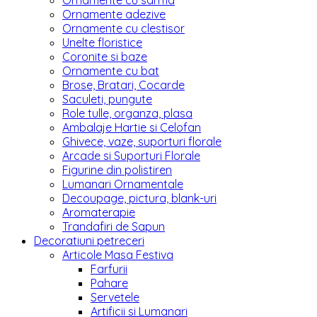
Ornamente cu sarma
Ornamente adezive
Ornamente cu clestisor
Unelte floristice
Coronite si baze
Ornamente cu bat
Brose, Bratari, Cocarde
Saculeti, pungute
Role tulle, organza, plasa
Ambalaje Hartie si Celofan
Ghivece, vaze, suporturi florale
Arcade si Suporturi Florale
Figurine din polistiren
Lumanari Ornamentale
Decoupage, pictura, blank-uri
Aromaterapie
Trandafiri de Sapun
Decoratiuni petreceri
Articole Masa Festiva
Farfurii
Pahare
Servetele
Artificii si Lumanari