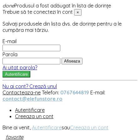
done
Produsul a fost adăugat în lista de dorințe
Trebuie să te conectezi în cont
×
Salvați produsele din lista dvs. de dorințe pentru a le
cumpăra mai târziu.
E-mail
Parola
Afiseaza
Ai uitat parola?
Autentificare
Nu ai cont? Crează unul
Contacteaza-ne
Telefon:
0767644819
E-mail:
contact@elefunstore.ro
Autentificare
Creeaza un cont
Bine ai venit,
Autentificare
sau
Creeaza un cont
favorite