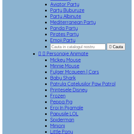
Aviator Party
Party Buburuze
Party Albinute
Mediterranean Party
Panda Party
Pirates Party
Emoji Party

Cauta


Personaje Animate
Mickey Mouse
Minnie Mouse
Fulger Mcqueen | Cars
Baby Shark
Patrula Catelusilor Paw Patrol
Printesele Disney
Frozen
Peppa Pig
Eroi In Pijamale
Papusile LOL
Spiderman
Minioni
Little Pony