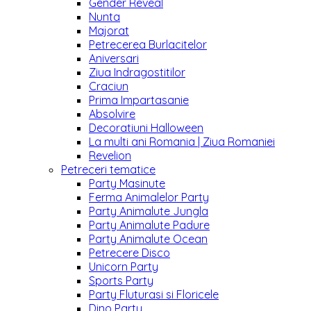
Gender Reveal
Nunta
Majorat
Petrecerea Burlacitelor
Aniversari
Ziua Indragostitilor
Craciun
Prima Impartasanie
Absolvire
Decoratiuni Halloween
La multi ani Romania | Ziua Romaniei
Revelion
Petreceri tematice
Party Masinute
Ferma Animalelor Party
Party Animalute Jungla
Party Animalute Padure
Party Animalute Ocean
Petrecere Disco
Unicorn Party
Sports Party
Party Fluturasi si Floricele
Dino Party