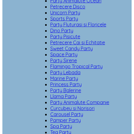
Party Animalute Ocean
Petrecere Disco
Unicorn Party
Sports Party
Party Fluturasi si Floricele
Dino Party
Party Pisicute
Petrecere Cai si Echitatie
Sweet Candy Party
Space Party
Party Sirene
Flamingo Tropical Party
Party Lebada
Marine Party
Princess Party
Party Balerine
Llama Party
Party Animalute Companie
Curcubeu si Norisori
Carousel Party
Pamper Party
Spa Party
Tea Party