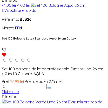

In stoc
- 1,00 lei
-1,00 lei

Vizualizare rapida
Referinta:
BLS26
Marca:
EFN
Set 100 Baloane Latex Standard Aqua 26 cm Cattex
Set 100 baloane de latex profesionale. Dimensiune: 26 cm
(10 inch) Culoare: AQUA
Pret
26,99 lei
Pret de baza
27,99 lei
Mai multe

In stoc

Vizualizare rapida