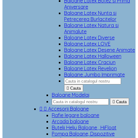
Baloane Latex Botez si Prima
Aniversare
Baloane Latex Nunta si
Petrecerea Burlacitelor
Baloane Latex Natura si
Animalute
Baloane Latex Diverse
Baloane Latex LOVE
Baloane Latex Desene Animate
Baloane Latex Halloween
Baloane Latex Craciun
Baloane Latex Revelion
Baloane Jumbo Imprimate

Cauta
Baloane Modelaj

Cauta


Accesorii Baloane
Rafie legare baloane
Arcada baloane
Butelii Heliu Baloane , HiFloat
Pompa Baloane, Dispozitive