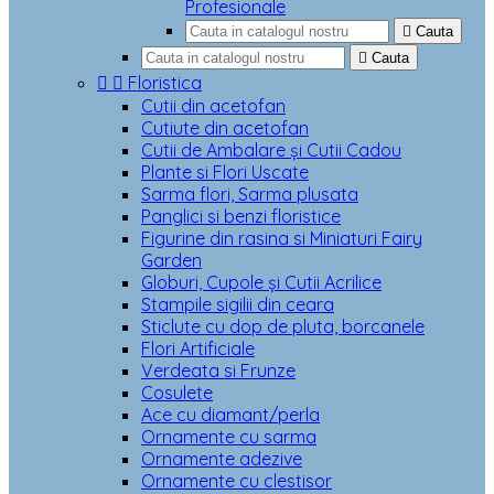
Profesionale

Cauta

Cauta


Floristica
Cutii din acetofan
Cutiute din acetofan
Cutii de Ambalare și Cutii Cadou
Plante si Flori Uscate
Sarma flori, Sarma plusata
Panglici si benzi floristice
Figurine din rasina si Miniaturi Fairy
Garden
Globuri, Cupole și Cutii Acrilice
Stampile sigilii din ceara
Sticlute cu dop de pluta, borcanele
Flori Artificiale
Verdeata si Frunze
Cosulete
Ace cu diamant/perla
Ornamente cu sarma
Ornamente adezive
Ornamente cu clestisor