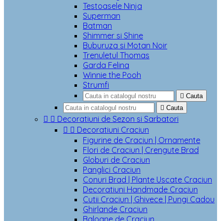
Testoasele Ninja
Superman
Batman
Shimmer si Shine
Buburuza si Motan Noir
Trenuletul Thomas
Garda Felina
Winnie the Pooh
Strumfi

Cauta

Cauta


Decoratiuni de Sezon si Sarbatori


Decoratiuni Craciun
Figurine de Craciun | Ornamente
Flori de Craciun | Crengute Brad
Globuri de Craciun
Panglici Craciun
Conuri Brad | Plante Uscate Craciun
Decoratiuni Handmade Craciun
Cutii Craciun | Ghivece | Pungi Cadou
Ghirlande Craciun
Baloane de Craciun