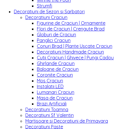
Winnie the Pooh
Strumfi
Decoratiuni de Sezon si Sarbatori
Decoratiuni Craciun
Figurine de Craciun | Ornamente
Flori de Craciun | Crengute Brad
Globuri de Craciun
Panglici Craciun
Conuri Brad | Plante Uscate Craciun
Decoratiuni Handmade Craciun
Cutii Craciun | Ghivece | Pungi Cadou
Ghirlande Craciun
Baloane de Craciun
Coronite Craciun
Mos Craciun
Instalatii LED
Lumanari Craciun
Masa de Craciun
Brazi Artificiali
Decoratiuni Toamna
Decoratiuni Sf Valentin
Martisoare si Decoratiuni de Primavara
Decoratiuni Paste