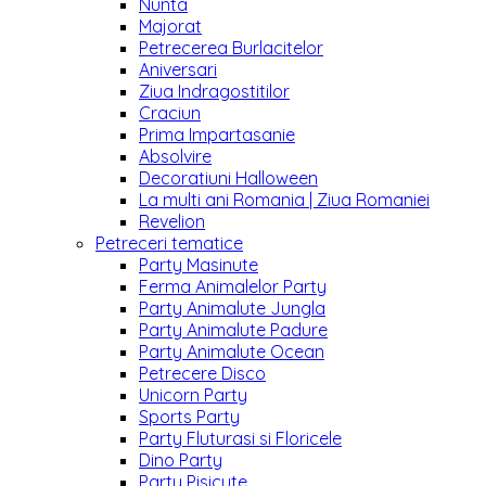
Nunta
Majorat
Petrecerea Burlacitelor
Aniversari
Ziua Indragostitilor
Craciun
Prima Impartasanie
Absolvire
Decoratiuni Halloween
La multi ani Romania | Ziua Romaniei
Revelion
Petreceri tematice
Party Masinute
Ferma Animalelor Party
Party Animalute Jungla
Party Animalute Padure
Party Animalute Ocean
Petrecere Disco
Unicorn Party
Sports Party
Party Fluturasi si Floricele
Dino Party
Party Pisicute