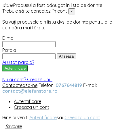
done
Produsul a fost adăugat în lista de dorințe
Trebuie să te conectezi în cont
×
Salvați produsele din lista dvs. de dorințe pentru a le
cumpăra mai târziu.
E-mail
Parola
Afiseaza
Ai uitat parola?
Autentificare
Nu ai cont? Crează unul
Contacteaza-ne
Telefon:
0767644819
E-mail:
contact@elefunstore.ro
Autentificare
Creeaza un cont
Bine ai venit,
Autentificare
sau
Creeaza un cont
favorite