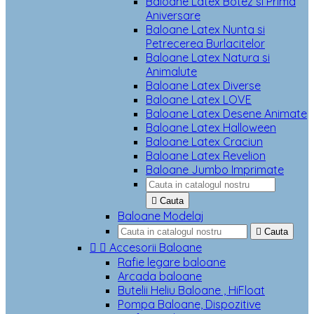
Baloane Latex Botez si Prima
Aniversare
Baloane Latex Nunta si
Petrecerea Burlacitelor
Baloane Latex Natura si
Animalute
Baloane Latex Diverse
Baloane Latex LOVE
Baloane Latex Desene Animate
Baloane Latex Halloween
Baloane Latex Craciun
Baloane Latex Revelion
Baloane Jumbo Imprimate

Cauta
Baloane Modelaj

Cauta


Accesorii Baloane
Rafie legare baloane
Arcada baloane
Butelii Heliu Baloane , HiFloat
Pompa Baloane, Dispozitive