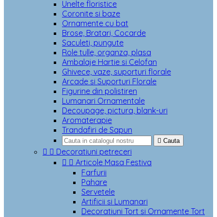
Unelte floristice
Coronite si baze
Ornamente cu bat
Brose, Bratari, Cocarde
Saculeti, pungute
Role tulle, organza, plasa
Ambalaje Hartie si Celofan
Ghivece, vaze, suporturi florale
Arcade si Suporturi Florale
Figurine din polistiren
Lumanari Ornamentale
Decoupage, pictura, blank-uri
Aromaterapie
Trandafiri de Sapun

Cauta


Decoratiuni petreceri


Articole Masa Festiva
Farfurii
Pahare
Servetele
Artificii si Lumanari
Decoratiuni Tort si Ornamente Tort