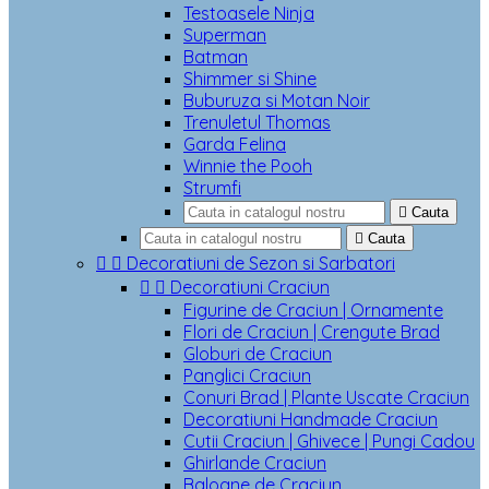
Testoasele Ninja
Superman
Batman
Shimmer si Shine
Buburuza si Motan Noir
Trenuletul Thomas
Garda Felina
Winnie the Pooh
Strumfi

Cauta

Cauta


Decoratiuni de Sezon si Sarbatori


Decoratiuni Craciun
Figurine de Craciun | Ornamente
Flori de Craciun | Crengute Brad
Globuri de Craciun
Panglici Craciun
Conuri Brad | Plante Uscate Craciun
Decoratiuni Handmade Craciun
Cutii Craciun | Ghivece | Pungi Cadou
Ghirlande Craciun
Baloane de Craciun