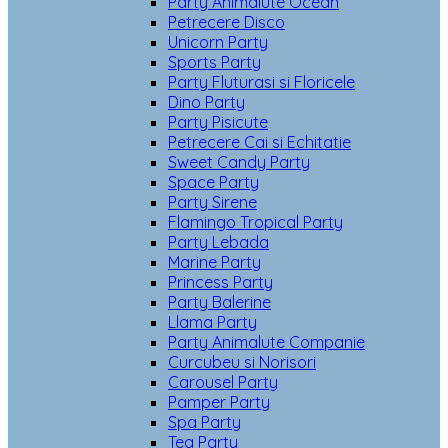
Party Animalute Ocean
Petrecere Disco
Unicorn Party
Sports Party
Party Fluturasi si Floricele
Dino Party
Party Pisicute
Petrecere Cai si Echitatie
Sweet Candy Party
Space Party
Party Sirene
Flamingo Tropical Party
Party Lebada
Marine Party
Princess Party
Party Balerine
Llama Party
Party Animalute Companie
Curcubeu si Norisori
Carousel Party
Pamper Party
Spa Party
Tea Party