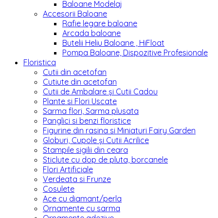
Baloane Modelaj
Accesorii Baloane
Rafie legare baloane
Arcada baloane
Butelii Heliu Baloane , HiFloat
Pompa Baloane, Dispozitive Profesionale
Floristica
Cutii din acetofan
Cutiute din acetofan
Cutii de Ambalare și Cutii Cadou
Plante si Flori Uscate
Sarma flori, Sarma plusata
Panglici si benzi floristice
Figurine din rasina si Miniaturi Fairy Garden
Globuri, Cupole și Cutii Acrilice
Stampile sigilii din ceara
Sticlute cu dop de pluta, borcanele
Flori Artificiale
Verdeata si Frunze
Cosulete
Ace cu diamant/perla
Ornamente cu sarma