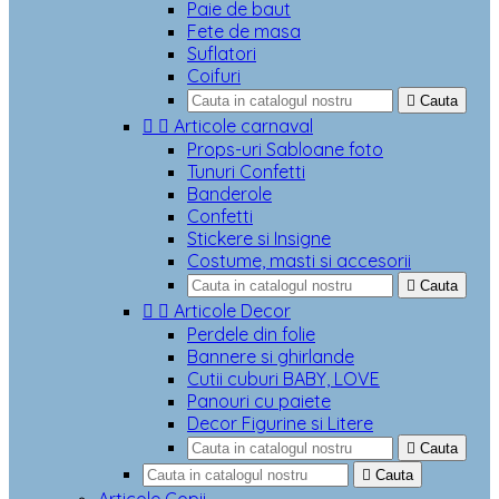
Paie de baut
Fete de masa
Suflatori
Coifuri

Cauta


Articole carnaval
Props-uri Sabloane foto
Tunuri Confetti
Banderole
Confetti
Stickere si Insigne
Costume, masti si accesorii

Cauta


Articole Decor
Perdele din folie
Bannere si ghirlande
Cutii cuburi BABY, LOVE
Panouri cu paiete
Decor Figurine si Litere

Cauta

Cauta