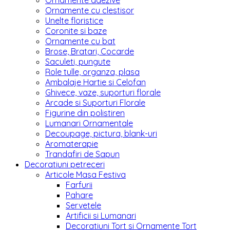
Ornamente adezive
Ornamente cu clestisor
Unelte floristice
Coronite si baze
Ornamente cu bat
Brose, Bratari, Cocarde
Saculeti, pungute
Role tulle, organza, plasa
Ambalaje Hartie si Celofan
Ghivece, vaze, suporturi florale
Arcade si Suporturi Florale
Figurine din polistiren
Lumanari Ornamentale
Decoupage, pictura, blank-uri
Aromaterapie
Trandafiri de Sapun
Decoratiuni petreceri
Articole Masa Festiva
Farfurii
Pahare
Servetele
Artificii si Lumanari
Decoratiuni Tort si Ornamente Tort