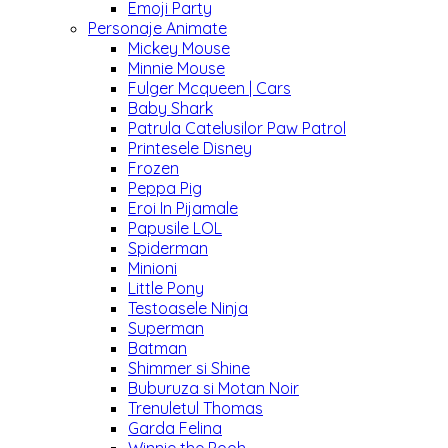
Emoji Party
Personaje Animate
Mickey Mouse
Minnie Mouse
Fulger Mcqueen | Cars
Baby Shark
Patrula Catelusilor Paw Patrol
Printesele Disney
Frozen
Peppa Pig
Eroi In Pijamale
Papusile LOL
Spiderman
Minioni
Little Pony
Testoasele Ninja
Superman
Batman
Shimmer si Shine
Buburuza si Motan Noir
Trenuletul Thomas
Garda Felina