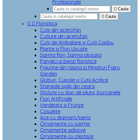
Profesionale

Cauta

Cauta


Floristica
Cutii din acetofan
Cutiute din acetofan
Cutii de Ambalare și Cutii Cadou
Plante si Flori Uscate
Sarma flori, Sarma plusata
Panglici si benzi floristice
Figurine din rasina si Miniaturi Fairy
Garden
Globuri, Cupole și Cutii Acrilice
Stampile sigilii din ceara
Sticlute cu dop de pluta, borcanele
Flori Artificiale
Verdeata si Frunze
Cosulete
Ace cu diamant/perla
Ornamente cu sarma
Ornamente adezive
Ornamente cu clestisor