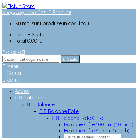
shopping_cart
Cos
:
0
Produse
Nu mai sunt produse in cosul tau
Livrare
Gratuit
Total
0,00 lei
Plateste


Cauta

Meniu

Cauta

Cont
Acasa


Categorii


Baloane


Baloane Folie


Baloane Folie Cifre
Baloane Cifre 100 cm (40 inch)
Baloane Cifre 40 cm (16 inch)