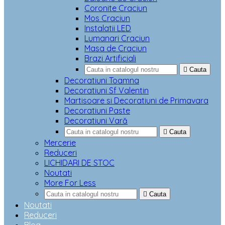
Coronite Craciun
Mos Craciun
Instalatii LED
Lumanari Craciun
Masa de Craciun
Brazi Artificiali

Cauta
Decoratiuni Toamna
Decoratiuni Sf Valentin
Martisoare si Decoratiuni de Primavara
Decoratiuni Paste
Decoratiuni Vară

Cauta
Mercerie
Reduceri
LICHIDARI DE STOC
Noutati
More For Less

Cauta
Noutati
Reduceri