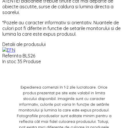
ATENTIE! Baloanele trebuie tinute cat mai departe de
obiecte ascutite, surse de caldura si lumina directa a
soarelui.
*Pozele au caracter informativ si orientativ. Nuantele de
culori pot fi diferite in functie de setarile monitorului si de
lumina la care este expus produsul.
Detalii ale produsului
Referinta
BLS26
In stoc
35 Produse
Expedierea comenzii în 1-2 zile lucratoare. Orice
produs prezentat pe site este valabil in limita
stocului disponibil. Imaginile sunt cu caracter
informativ, culorile pot varia în funcție de setările
monitorului și lumina la care este expus produsul.
Fotografiile produselor sunt editate minim pentru a
reflecta cât mai fidel culoarea produsului. Totuși,
pot exista mici diferențe de culoare la produsele