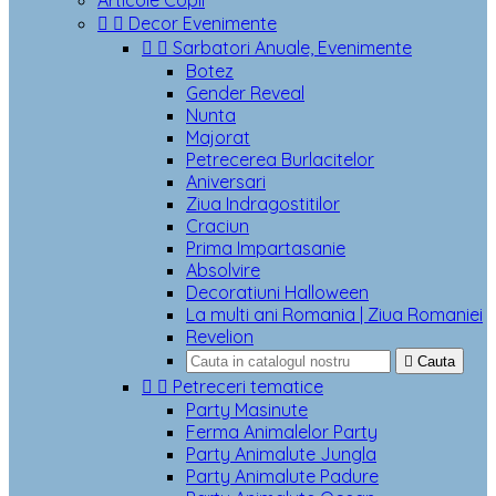
Articole Copii


Decor Evenimente


Sarbatori Anuale, Evenimente
Botez
Gender Reveal
Nunta
Majorat
Petrecerea Burlacitelor
Aniversari
Ziua Indragostitilor
Craciun
Prima Impartasanie
Absolvire
Decoratiuni Halloween
La multi ani Romania | Ziua Romaniei
Revelion

Cauta


Petreceri tematice
Party Masinute
Ferma Animalelor Party
Party Animalute Jungla
Party Animalute Padure