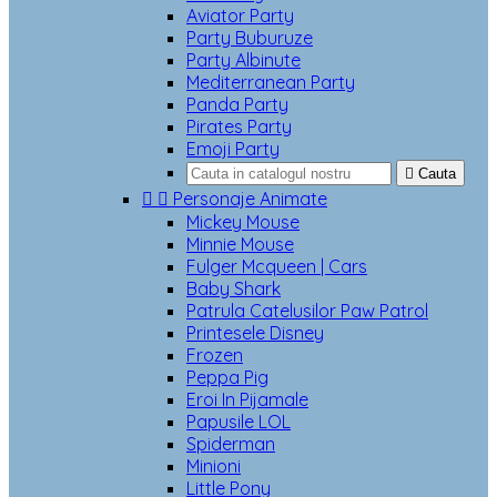
Aviator Party
Party Buburuze
Party Albinute
Mediterranean Party
Panda Party
Pirates Party
Emoji Party

Cauta


Personaje Animate
Mickey Mouse
Minnie Mouse
Fulger Mcqueen | Cars
Baby Shark
Patrula Catelusilor Paw Patrol
Printesele Disney
Frozen
Peppa Pig
Eroi In Pijamale
Papusile LOL
Spiderman
Minioni
Little Pony