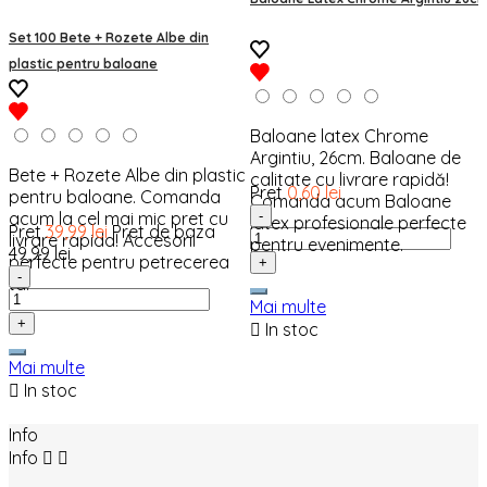
Set 100 Bete + Rozete Albe din
plastic pentru baloane
Baloane latex Chrome
Argintiu, 26cm. Baloane de
Bete + Rozete Albe din plastic
calitate cu livrare rapidă!
Pret
0,60 lei
pentru baloane. Comanda
Comanda acum Baloane
acum la cel mai mic pret cu
-
latex profesionale perfecte
Pret
39,99 lei
Pret de baza
livrare rapida! Accesorii
pentru evenimente.
49,99 lei
perfecte pentru petrecerea
+
-
ta.
Mai multe
+

In stoc
Mai multe

In stoc
Info
Info

