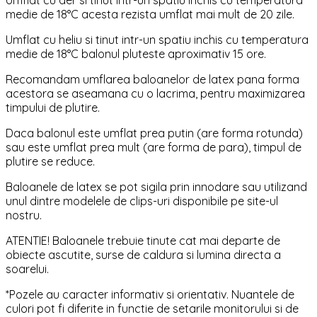
Umflat cu aer si tinut intr-un spatiu inchis cu temperatura
medie de 18°C acesta rezista umflat mai mult de 20 zile.
Umflat cu heliu si tinut intr-un spatiu inchis cu temperatura
medie de 18°C balonul pluteste aproximativ 15 ore.
Recomandam umflarea baloanelor de latex pana forma
acestora se aseamana cu o lacrima, pentru maximizarea
timpului de plutire.
Daca balonul este umflat prea putin (are forma rotunda)
sau este umflat prea mult (are forma de para), timpul de
plutire se reduce.
Baloanele de latex se pot sigila prin innodare sau utilizand
unul dintre modelele de clips-uri disponibile pe site-ul
nostru.
ATENTIE! Baloanele trebuie tinute cat mai departe de
obiecte ascutite, surse de caldura si lumina directa a
soarelui.
*Pozele au caracter informativ si orientativ. Nuantele de
culori pot fi diferite in functie de setarile monitorului si de