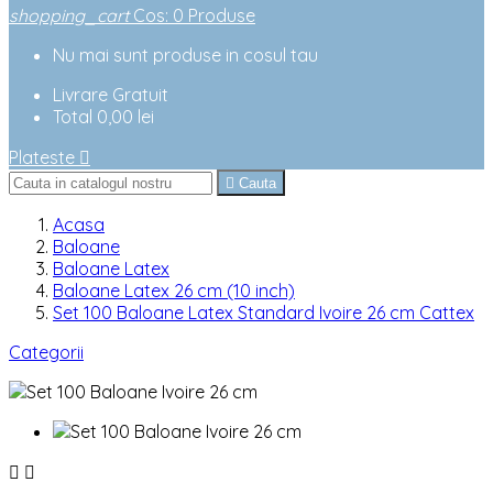
shopping_cart
Cos
:
0
Produse
Nu mai sunt produse in cosul tau
Livrare
Gratuit
Total
0,00 lei
Plateste


Cauta
Acasa
Baloane
Baloane Latex
Baloane Latex 26 cm (10 inch)
Set 100 Baloane Latex Standard Ivoire 26 cm Cattex
Categorii

