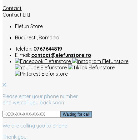
Contact
Contact


Elefun Store
Bucuresti, Romania
Telefon:
0767644819
E-mail:
contact@elefunstore.ro
Please enter your phone number
and we call you back soon
We are calling you to phone
Thank you.