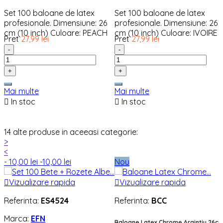
Set 100 baloane de latex
Set 100 baloane de latex
profesionale. Dimensiune: 26
profesionale. Dimensiune: 26
cm (10 inch) Culoare: PEACH
cm (10 inch) Culoare: IVOIRE
Pret
27,99 lei
Pret
27,99 lei
-
-
+
+
Mai multe
Mai multe

In stoc

In stoc
14 alte produse in aceeasi categorie:
>
<
- 10,00 lei
-10,00 lei
Nou

Vizualizare rapida

Vizualizare rapida
Referinta:
ES4524
Referinta:
BCC
Marca:
EFN
Baloane Latex Chrome Argintiu 26c