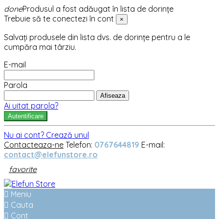
done
Produsul a fost adăugat în lista de dorințe
Trebuie să te conectezi în cont
×
Salvați produsele din lista dvs. de dorințe pentru a le
cumpăra mai târziu.
E-mail
Parola
Afiseaza
Ai uitat parola?
Autentificare
Nu ai cont? Crează unul
Contacteaza-ne
Telefon:
0767644819
E-mail:
contact@elefunstore.ro
favorite

Meniu

Cauta

Cont