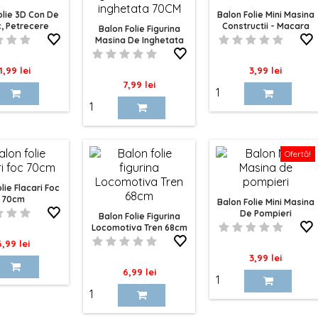
olie 3D Con De
Balon Folie Mini Masina
c, Petrecere
Constructii - Macara
Balon Folie Figurina
Masini
Masina De Inghetata
70CM
ret
Pret
1,99 lei
3,99 lei
Pret
7,99 lei
Ofertă!
lie Flacari Foc
70cm
Balon Folie Mini Masina
De Pompieri
Balon Folie Figurina
Locomotiva Tren 68cm
ret
6,99 lei
Pret
3,99 lei
Pret
6,99 lei