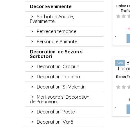
Decor Evenimente
Balon F
Trafi
Sarbatori Anuale,
Evenimente
P
1
Petreceri tematice
Personaje Animate
Decoratiuni de Sezon si
Sarbatori
Nou
Decoratiuni Craciun
Decoratiuni Toamna
Balon Fo
Decoratiuni Sf Valentin
Martisoare si Decoratiuni
P
de Primavara
Decoratiuni Paste
Decoratiuni Vară