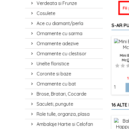
Verdeata si Frunze
Fii
Cosulete
Ace cu diamant/perla
S-AR PU
Ornamente cu sarma
Ornamente adezive
Ornamente cu clestisor
Mini 
McQ
Unelte floristice
A
Coronite si baze
P
1
Ornamente cu bat
Brose, Bratari, Cocarde
Saculeti, pungute
16 ALTE
Role tulle, organza, plasa
Ambalaje Hartie si Celofan