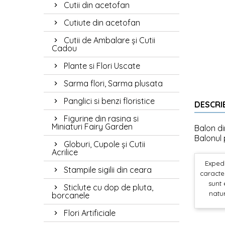
Cutii din acetofan
Cutiute din acetofan
Cutii de Ambalare și Cutii
Cadou
Plante si Flori Uscate
Sarma flori, Sarma plusata
Panglici si benzi floristice
DESCRI
Figurine din rasina si
Miniaturi Fairy Garden
Balon di
Balonul 
Globuri, Cupole și Cutii
Acrilice
Expedi
Stampile sigilii din ceara
caracter
sunt 
Sticlute cu dop de pluta,
natur
borcanele
Flori Artificiale