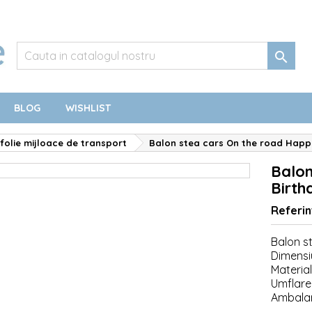

BLOG
WISHLIST
folie mijloace de transport
Balon stea cars On the road Happ
Balon
Birt
Referin
Balon s
Dimensi
Material:
Umflare:
Ambalar