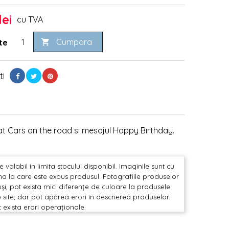
lei
cu TVA
Cumpara
te

ti
at Cars on the road si mesajul Happy Birthday.
valabil in limita stocului disponibil. Imaginile sunt cu
mina la care este expus produsul. Fotografiile produselor
și, pot exista mici diferențe de culoare la produsele
 site, dar pot apărea erori în descrierea produselor.
t exista erori operaționale.