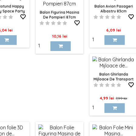
Rotund Happy
Balon Avion Pasageri
y Space Party
Albastru 83cm
Balon Figurina Masina
De Pompieri 87cm
ret
Pret
3,04 lei
6,09 lei
Pret
10,16 lei
Balon Ghirlanda
Mijloace De Transport
100cm
Pret
Pret
4,99 lei
7,99 lei
de
baza