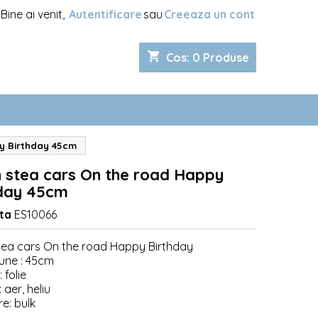
Bine ai venit,
Autentificare
sau
Creeaza un cont
shopping_cart
Cos
:
0
Produse
y Birthday 45cm
 stea cars On the road Happy
hday 45cm
ta
ES10066
tea cars On the road Happy Birthday
une : 45cm
 folie
 aer, heliu
e: bulk