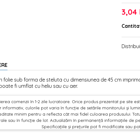
3,04 
Cantita
Distribui
ERE
n folie sub forma de steluta cu dimensiunea de 45 cm imprim
poate fi umflat cu heliu sau cu aer.
erea comenzii în 1-2 zile lucratoare. Orice produs prezentat pe site este 
 informativ, culorile pot varia în funcție de setările monitorului și lu
editate minim pentru a reflecta cât mai fidel culoarea produsului. Totu
ale sau în funcție de lot. Actualizăm în permanență informațiile de pe
Specificațiile și prețurile pot fi modificate sau po