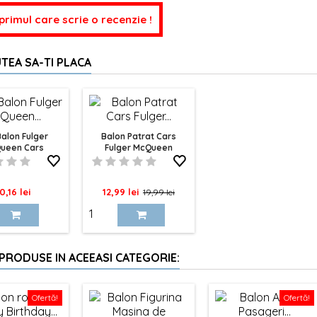
 primul care scrie o recenzie !
TEA SA-TI PLACA
Balon Fulger
Balon Patrat Cars
ueen Cars
Fulger McQueen
nagram
Anagram 45 Cm
ret
Pret
Pret
0,16 lei
12,99 lei
19,99 lei
de
baza
 PRODUSE IN ACEEASI CATEGORIE:
Ofertă!
Ofertă!