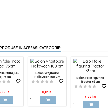
 PRODUSE IN ACEEASI CATEGORIE:
olie Mata, Leu
Balon Vrajitoare
ej 75cm
Halloween 100 Cm
Balon Folie Figurina
Tractor 63cm
ret
Pret
6,99 lei
8,12 lei
Pret
6,99 lei