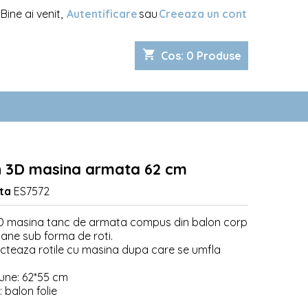
Bine ai venit,
Autentificare
sau
Creeaza un cont
shopping_cart
Cos
:
0
Produse
n 3D masina armata 62 cm
ta
ES7572
D masina tanc de armata compus din balon corp
oane sub forma de roti.
cteaza rotile cu masina dupa care se umfla
une: 62*55 cm
: balon folie