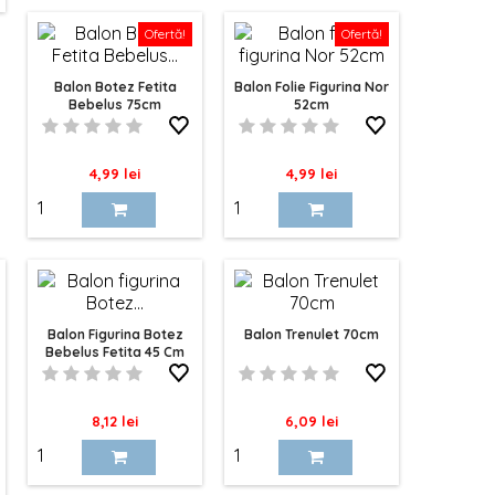
Ofertă!
Ofertă!
Balon Botez Fetita
Balon Folie Figurina Nor
Bebelus 75cm
52cm
Pret
Pret
4,99 lei
4,99 lei
Balon Figurina Botez
Balon Trenulet 70cm
Bebelus Fetita 45 Cm
Pret
Pret
8,12 lei
6,09 lei