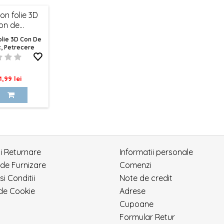
olie 3D Con De
c, Petrecere
Masini
ret
1,99 lei
si Returnare
Informatii personale
 de Furnizare
Comenzi
si Conditii
Note de credit
 de Cookie
Adrese
Cupoane
Formular Retur