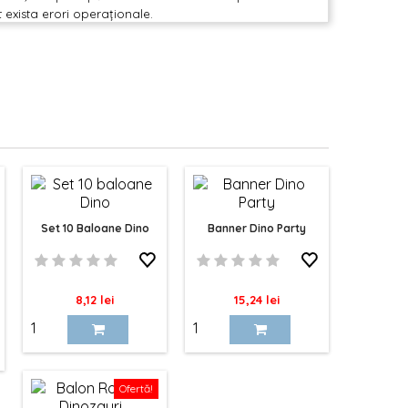
t exista erori operaționale.
Set 10 Baloane Dino
Banner Dino Party
Pret
Pret
8,12 lei
15,24 lei
Ofertă!