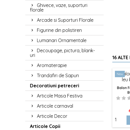
Ghivece, vaze, suporturi
florale
Arcade si Suporturi Florale
Figurine din polistiren
Lumanari Ornamentale
Decoupage, pictura, blank-
uri
16 ALTE
Aromaterapie
Nou
Trandafiri de Sapun
Decoratiuni petreceri
Balon F
B
Articole Masa Festiva
Articole carnaval
P
Articole Decor
Articole Copii