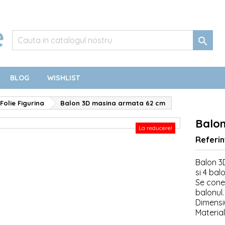

BLOG
WISHLIST
Folie Figurina
Balon 3D masina armata 62 cm
Balo
La reducere!
Referin
Balon 3
si 4 bal
Se cone
balonul.
Dimensi
Material