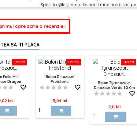
Specificațiile și prețurile pot fi modificate sau po
 primul care scrie o recenzie !
TEA SA-TI PLACA
Ofertă!
Ofertă!
Ofertă!
n Folie Mini
Balon Dinozauri
zaur Dragon
Preistorici
Balon Tyranozaur,
Dinozaur Verde 90 Cm
ret
Pret
2,02 lei
3,04 lei
Pret
7,11 lei