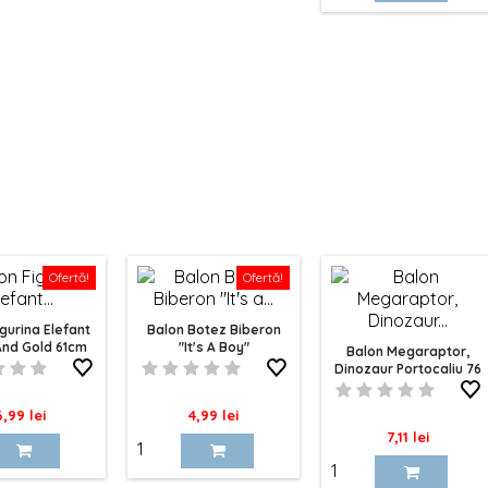
Ofertă!
Ofertă!
igurina Elefant
Balon Botez Biberon
And Gold 61cm
"It's A Boy"
Balon Megaraptor,
Dinozaur Portocaliu 76
Cm
ret
Pret
6,99 lei
4,99 lei
Pret
7,11 lei