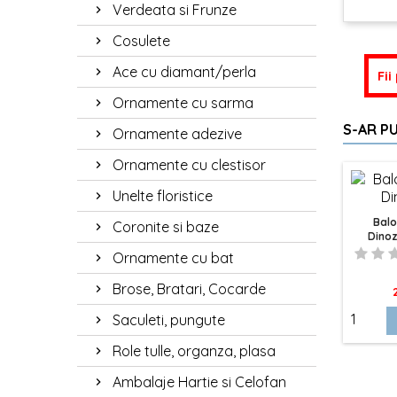
Verdeata si Frunze
Cosulete
Ace cu diamant/perla
Fii
Ornamente cu sarma
S-AR PU
Ornamente adezive
Ornamente cu clestisor
Unelte floristice
Balo
Coronite si baze
Dino
Ornamente cu bat
Brose, Bratari, Cocarde
P
Saculeti, pungute
Role tulle, organza, plasa
Ambalaje Hartie si Celofan