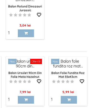
Balon Rotund Dinozauri
Jurassic
Pret
3,04 lei
Nou
Ofertă!
Nou
Balon Ursulet 90cm Din
Balon Folie Fundita Roz
Folie Mata Hazelnut
Mat 55x43cm
Pret
Pret
7,99 lei
5,99 lei