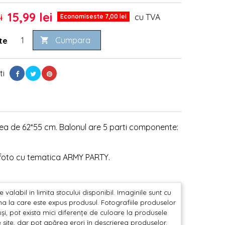
15,99 lei
cu TVA
i
Economiseste 7,00 lei
Cumpara
te

ti
ea de 62*55 cm. Balonul are 5 parti componente:
e foto cu tematica ARMY PARTY.
valabil in limita stocului disponibil. Imaginile sunt cu
mina la care este expus produsul. Fotografiile produselor
și, pot exista mici diferențe de culoare la produsele
 site, dar pot apărea erori în descrierea produselor.