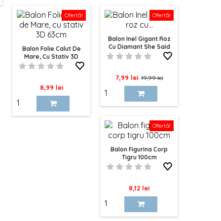
Ofertă!
Ofertă!
Balon Inel Gigant Roz
Cu Diamant She Said
Balon Folie Calut De
Yes 72cm - Petrecerea
Mare, Cu Stativ 3D
Burlacitelor
63cm
Pret
Pret
7,99 lei
19,99 lei
Pret
8,99 lei
de
baza
Ofertă!
Balon Figurina Corp
Tigru 100cm
Pret
8,12 lei