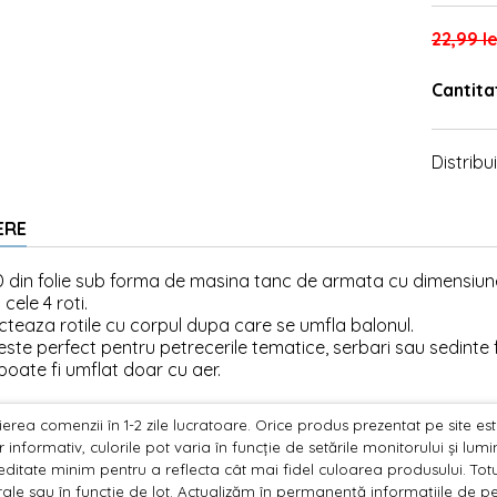
22,99 le
Cantita
Distribui
ERE
D din folie sub forma de masina tanc de armata cu dimensiun
 cele 4 roti.
teaza rotile cu corpul dupa care se umfla balonul.
este perfect pentru petrecerile tematice, serbari sau sedint
poate fi umflat doar cu aer.
erea comenzii în 1-2 zile lucratoare. Orice produs prezentat pe site este 
 informativ, culorile pot varia în funcție de setările monitorului și lu
editate minim pentru a reflecta cât mai fidel culoarea produsului. Totu
ale sau în funcție de lot. Actualizăm în permanență informațiile de pe