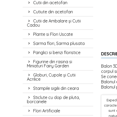
Cutii din acetofan
Cutiute din acetofan
Cutii de Ambalare și Cutii
Cadou
Plante si Flori Uscate
Sarma flori, Sarma plusata
Panglici si benzi floristice
DESCRI
Figurine din rasina si
Miniaturi Fairy Garden
Balon 3
corpul si
Globuri, Cupole și Cutii
Se conec
Acrilice
Balonul 
Balonul 
Stampile sigilii din ceara
Sticlute cu dop de pluta,
Expedi
borcanele
caracter
Flori Artificiale
sunt 
natur