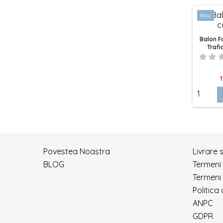
Nou
Balon F
Trafi
P
1
Povestea Noastra
Livrare 
BLOG
Termeni
Termeni 
Politica
ANPC
GDPR