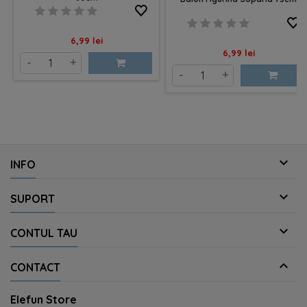
Pret
6,99 lei
Pret
6,99 lei
-
+
-
+

INFO

SUPORT

CONTUL TAU

CONTACT
Elefun Store