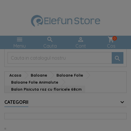



shopping_cart
0
Meniu
Cauta
Cont
Cos

Acasa
Baloane
Baloane Folie
Baloane Folie Animalute
Balon Pisicuta roz cu floricele 68cm
CATEGORII