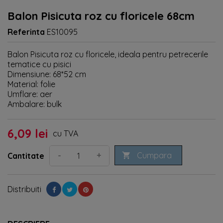
Balon Pisicuta roz cu floricele 68cm
Referinta
ES10095
Balon Pisicuta roz cu floricele, ideala pentru petrecerile
tematice cu pisici
Dimensiune: 68*52 cm
Material: folie
Umflare: aer
Ambalare: bulk
6,09 lei
cu TVA
Cumpara
-
+
Cantitate

Distribuiti