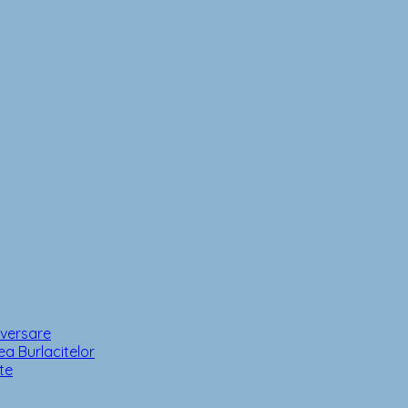
iversare
a Burlacitelor
te