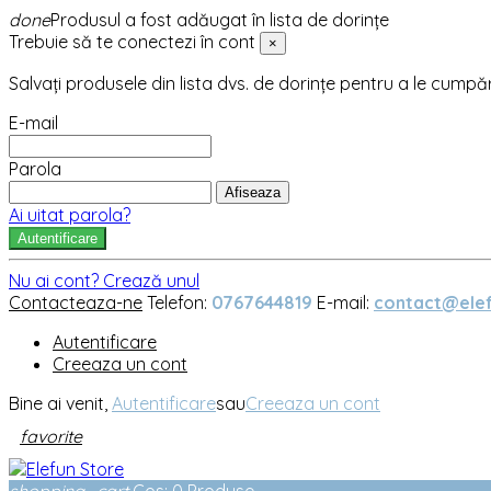
done
Produsul a fost adăugat în lista de dorințe
Trebuie să te conectezi în cont
×
Salvați produsele din lista dvs. de dorințe pentru a le cumpă
E-mail
Parola
Afiseaza
Ai uitat parola?
Autentificare
Nu ai cont? Crează unul
Contacteaza-ne
Telefon:
0767644819
E-mail:
contact@elef
Autentificare
Creeaza un cont
Bine ai venit,
Autentificare
sau
Creeaza un cont
favorite