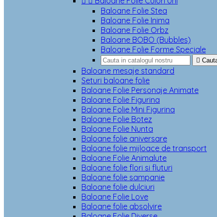


Baloane Folie Culori Uni
Baloane Folie Stea
Baloane Folie Inima
Baloane Folie Orbz
Baloane BOBO (Bubbles)
Baloane Folie Forme Speciale

Caut
Baloane mesaje standard
Seturi baloane folie
Baloane Folie Personaje Animate
Baloane Folie Figurina
Baloane Folie Mini Figurina
Baloane Folie Botez
Baloane Folie Nunta
Baloane folie aniversare
Baloane folie mijloace de transport
Baloane Folie Animalute
Baloane folie flori si fluturi
Baloane folie sampanie
Baloane folie dulciuri
Baloane Folie Love
Baloane folie absolvire
Baloane Folie Diverse