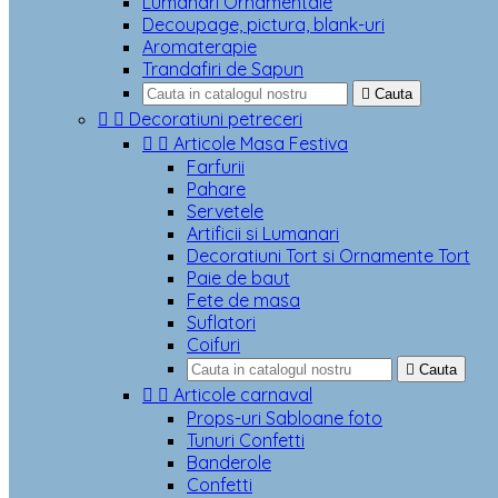
Lumanari Ornamentale
Decoupage, pictura, blank-uri
Aromaterapie
Trandafiri de Sapun

Cauta


Decoratiuni petreceri


Articole Masa Festiva
Farfurii
Pahare
Servetele
Artificii si Lumanari
Decoratiuni Tort si Ornamente Tort
Paie de baut
Fete de masa
Suflatori
Coifuri

Cauta


Articole carnaval
Props-uri Sabloane foto
Tunuri Confetti
Banderole
Confetti