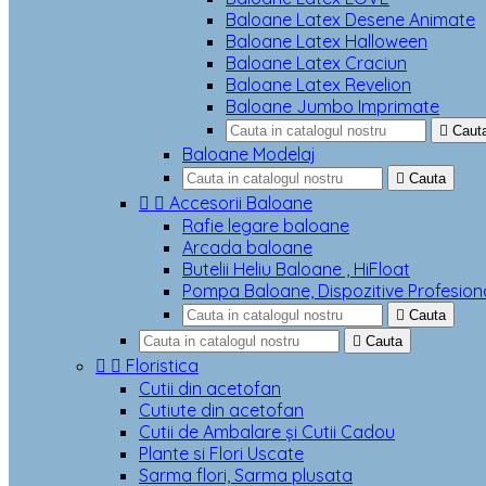
Baloane Latex Desene Animate
Baloane Latex Halloween
Baloane Latex Craciun
Baloane Latex Revelion
Baloane Jumbo Imprimate

Caut
Baloane Modelaj

Cauta


Accesorii Baloane
Rafie legare baloane
Arcada baloane
Butelii Heliu Baloane , HiFloat
Pompa Baloane, Dispozitive Profesion

Cauta

Cauta


Floristica
Cutii din acetofan
Cutiute din acetofan
Cutii de Ambalare și Cutii Cadou
Plante si Flori Uscate
Sarma flori, Sarma plusata