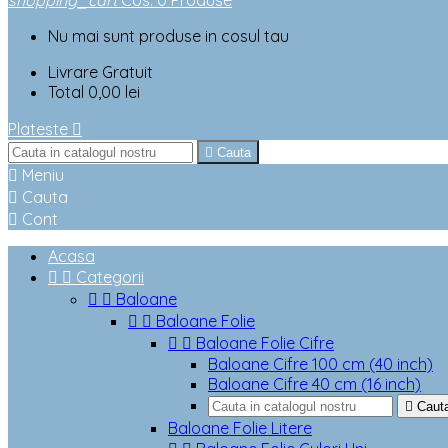
shopping_cart
Cos
:
0
Produse
Nu mai sunt produse in cosul tau
Livrare
Gratuit
Total
0,00 lei
Plateste


Cauta

Meniu

Cauta

Cont
Acasa


Categorii


Baloane


Baloane Folie


Baloane Folie Cifre
Baloane Cifre 100 cm (40 inch)
Baloane Cifre 40 cm (16 inch)

Caut
Baloane Folie Litere