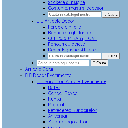
Stickere si Insigne
Costume, masti si accesorii

Cauta


Articole Decor
Perdele din folie
Bannere si ghirlande
Cutii cuburi BABY, LOVE
Panouri cu paiete
Decor Figurine si Litere

Cauta

Cauta
Articole Copii


Decor Evenimente


Sarbatori Anuale, Evenimente
Botez
Gender Reveal
Nunta
Majorat
Petrecerea Burlacitelor
Aniversari
Ziua Indragostitilor
Craciun