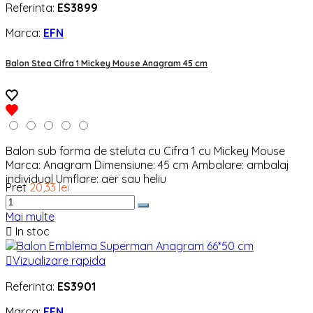
Referinta:
ES3899
Marca:
EFN
Balon Stea Cifra 1 Mickey Mouse Anagram 45 cm
Balon sub forma de steluta cu Cifra 1 cu Mickey Mouse
Marca: Anagram Dimensiune: 45 cm Ambalare: ambalaj
individual Umflare: aer sau heliu
Pret
20,33 lei
Mai multe

In stoc

Vizualizare rapida
Referinta:
ES3901
Marca:
EFN