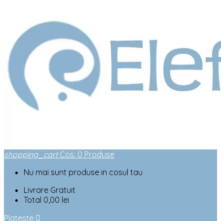
shopping_cart
Cos
:
0
Produse
Nu mai sunt produse in cosul tau
Livrare
Gratuit
Total
0,00 lei
Plateste
