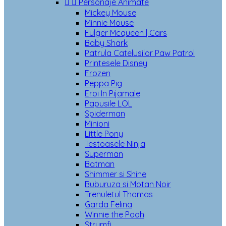


Personaje Animate
Mickey Mouse
Minnie Mouse
Fulger Mcqueen | Cars
Baby Shark
Patrula Catelusilor Paw Patrol
Printesele Disney
Frozen
Peppa Pig
Eroi In Pijamale
Papusile LOL
Spiderman
Minioni
Little Pony
Testoasele Ninja
Superman
Batman
Shimmer si Shine
Buburuza si Motan Noir
Trenuletul Thomas
Garda Felina
Winnie the Pooh
Strumfi