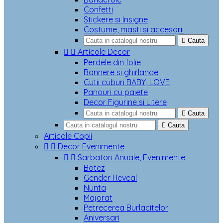
Confetti
Stickere si Insigne
Costume, masti si accesorii

Cauta


Articole Decor
Perdele din folie
Bannere si ghirlande
Cutii cuburi BABY, LOVE
Panouri cu paiete
Decor Figurine si Litere

Cauta

Cauta
Articole Copii


Decor Evenimente


Sarbatori Anuale, Evenimente
Botez
Gender Reveal
Nunta
Majorat
Petrecerea Burlacitelor
Aniversari