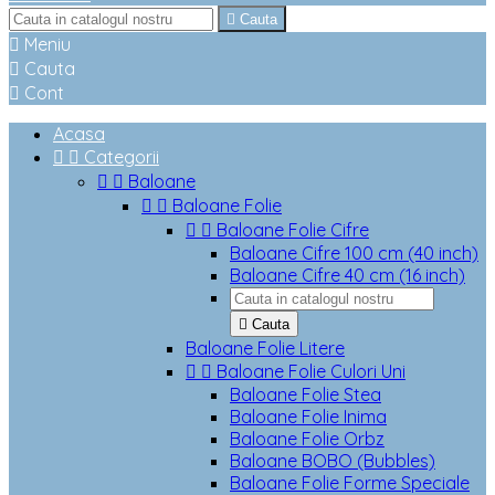

Cauta

Meniu

Cauta

Cont
Acasa


Categorii


Baloane


Baloane Folie


Baloane Folie Cifre
Baloane Cifre 100 cm (40 inch)
Baloane Cifre 40 cm (16 inch)

Cauta
Baloane Folie Litere


Baloane Folie Culori Uni
Baloane Folie Stea
Baloane Folie Inima
Baloane Folie Orbz
Baloane BOBO (Bubbles)
Baloane Folie Forme Speciale