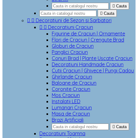

Cauta

Cauta


Decoratiuni de Sezon si Sarbatori


Decoratiuni Craciun
Figurine de Craciun | Ornamente
Flori de Craciun | Crengute Brad
Globuri de Craciun
Panglici Craciun
Conuri Brad | Plante Uscate Craciun
Decoratiuni Handmade Craciun
Cutii Craciun | Ghivece | Pungi Cadou
Ghirlande Craciun
Baloane de Craciun
Coronite Craciun
Mos Craciun
Instalatii LED
Lumanari Craciun
Masa de Craciun
Brazi Artificiali

Cauta
Decoratiuni Toamna