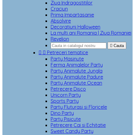
Ziua Indragostitilor
Craciun
Prima Impartasanie
Absolvire
Decoratiuni Halloween
La multi ani Romania | Ziua Romaniei
Revelion

Cauta


Petreceri tematice
Party Masinute
Ferma Animalelor Party
Party Animalute Jungla
Party Animalute Padure
Party Animalute Ocean
Petrecere Disco
Unicorn Party
Sports Party
Party Fluturasi si Floricele
Dino Party
Party Pisicute
Petrecere Cai si Echitatie
Sweet Candy Party