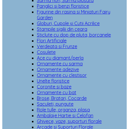
Sarma flori, Sarma plusata
Panglici si benzi floristice
Figurine din rasina si Miniaturi Fairy
Garden
Globuri, Cupole și Cutii Acrilice
Stampile sigilii din ceara
Sticlute cu dop de pluta, borcanele
Flori Artificiale
Verdeata si Frunze
Cosulete
Ace cu diamant/perla
Ornamente cu sarma
Ornamente adezive
Ornamente cu clestisor
Unelte floristice
Coronite si baze
Ornamente cu bat
Brose, Bratari, Cocarde
Saculeti, pungute
Role tulle, organza, plasa
Ambalaje Hartie si Celofan
Ghivece, vaze, suporturi florale
Arcade si Suporturi Florale