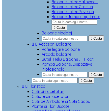
Baloane Latex Halloween
Baloane Latex Craciun
Baloane Latex Revelion
Baloane Jumbo Imprimate

Cauta
Baloane Modelaj

Cauta


Accesorii Baloane
Rafie legare baloane
Arcada baloane
Butelii Heliu Baloane , HiFloat
Pompa Baloane, Dispozitive
Profesionale

Cauta

Cauta


Floristica
Cutii din acetofan
Cutiute din acetofan
Cutii de Ambalare și Cutii Cadou
Plante si Flori Uscate