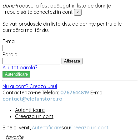
done
Produsul a fost adăugat în lista de dorințe
Trebuie să te conectezi în cont
×
Salvați produsele din lista dvs. de dorințe pentru a le
cumpăra mai târziu.
E-mail
Parola
Afiseaza
Ai uitat parola?
Autentificare
Nu ai cont? Crează unul
Contacteaza-ne
Telefon:
0767644819
E-mail:
contact@elefunstore.ro
Autentificare
Creeaza un cont
Bine ai venit,
Autentificare
sau
Creeaza un cont
favorite