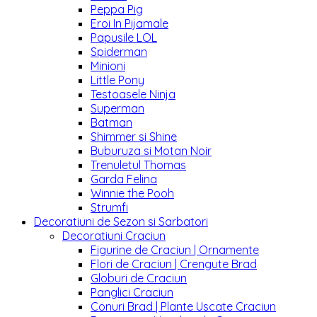
Peppa Pig
Eroi In Pijamale
Papusile LOL
Spiderman
Minioni
Little Pony
Testoasele Ninja
Superman
Batman
Shimmer si Shine
Buburuza si Motan Noir
Trenuletul Thomas
Garda Felina
Winnie the Pooh
Strumfi
Decoratiuni de Sezon si Sarbatori
Decoratiuni Craciun
Figurine de Craciun | Ornamente
Flori de Craciun | Crengute Brad
Globuri de Craciun
Panglici Craciun
Conuri Brad | Plante Uscate Craciun