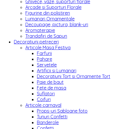
Ghivece, vaze, suporturi florale
Arcade si Suporturi Florale
Figurine din polistiren
Lumanari Ornamentale
Decoupage, pictura, blank-uri
Aromaterapie
Trandafiri de Sapun
Decoratiuni petreceri
Articole Masa Festiva
Farfurii
Pahare
Servetele
Artificii si Lumanari
Decoratiuni Tort si Ornamente Tort
Paie de baut
Fete de masa
Suflatori
Coifuri
Articole carnaval
Props-uri Sabloane foto
Tunuri Confetti
Banderole
Confetti