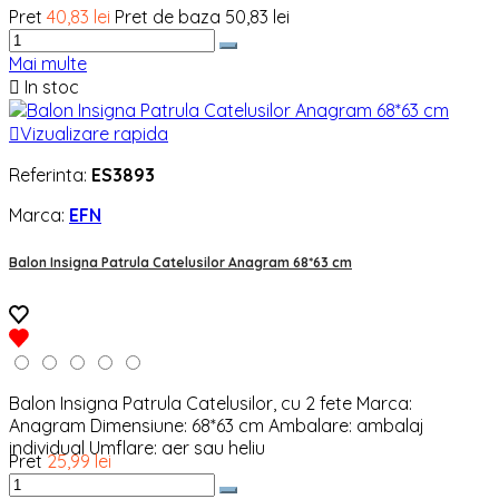
Pret
40,83 lei
Pret de baza
50,83 lei
Mai multe

In stoc

Vizualizare rapida
Referinta:
ES3893
Marca:
EFN
Balon Insigna Patrula Catelusilor Anagram 68*63 cm
Balon Insigna Patrula Catelusilor, cu 2 fete Marca:
Anagram Dimensiune: 68*63 cm Ambalare: ambalaj
individual Umflare: aer sau heliu
Pret
25,99 lei