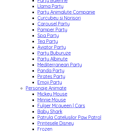
Party Balerine
Llama Party
Party Animalute Companie
Curcubeu si Norisori
Carousel Party
Pamper Party
Spa Party
Tea Party
Aviator Party
Party Buburuze
Party Albinute
Mediterranean Party
Panda Party
Pirates Party
Emoji Party
Personaje Animate
Mickey Mouse
Minnie Mouse
Fulger Mcqueen | Cars
Baby Shark
Patrula Catelusilor Paw Patrol
Printesele Disney
Frozen