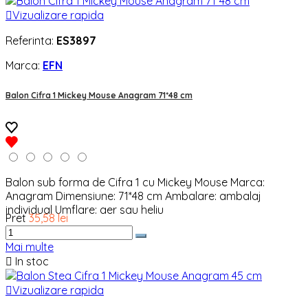

Vizualizare rapida
Referinta:
ES3897
Marca:
EFN
Balon Cifra 1 Mickey Mouse Anagram 71*48 cm
Balon sub forma de Cifra 1 cu Mickey Mouse Marca:
Anagram Dimensiune: 71*48 cm Ambalare: ambalaj
individual Umflare: aer sau heliu
Pret
35,58 lei
Mai multe

In stoc

Vizualizare rapida