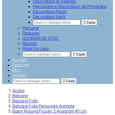
Decoratiuni Sf Valentin
Martisoare si Decoratiuni de Primavara
Decoratiuni Paste
Decoratiuni Vară

Cauta
Mercerie
Reduceri
LICHIDARI DE STOC
Noutati
More For Less

Cauta
Noutati
Reduceri
Blog
Wishlist

Cauta
Acasa
Baloane
Baloane Folie
Baloane Folie Personaje Animate
Balon Rotund Frozen 2 Anagram 45 cm