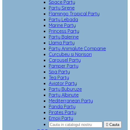
Space Party
Party Sirene
Flamingo Tropical Party
Party Lebada
Marine Party
Princess Party
Party Balerine
Llama Party
Party Animalute Companie
Curcubeu si Norisori
Carousel Party
Pamper Party
Spa Party
Tea Party
Aviator Party
Party Buburuze
Party Albinute
Mediterranean Party
Panda Party
Pirates Party
Emoji Party

Cauta