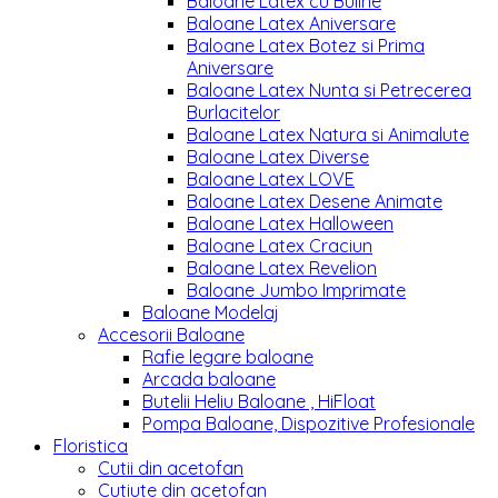
Baloane Latex cu Buline
Baloane Latex Aniversare
Baloane Latex Botez si Prima
Aniversare
Baloane Latex Nunta si Petrecerea
Burlacitelor
Baloane Latex Natura si Animalute
Baloane Latex Diverse
Baloane Latex LOVE
Baloane Latex Desene Animate
Baloane Latex Halloween
Baloane Latex Craciun
Baloane Latex Revelion
Baloane Jumbo Imprimate
Baloane Modelaj
Accesorii Baloane
Rafie legare baloane
Arcada baloane
Butelii Heliu Baloane , HiFloat
Pompa Baloane, Dispozitive Profesionale
Floristica
Cutii din acetofan
Cutiute din acetofan