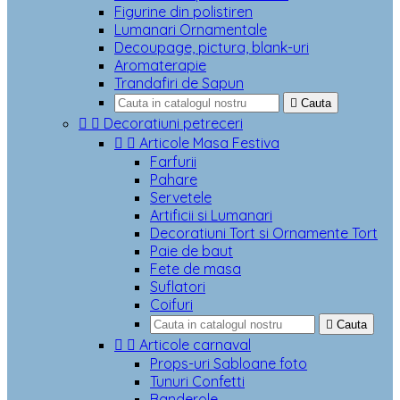
Figurine din polistiren
Lumanari Ornamentale
Decoupage, pictura, blank-uri
Aromaterapie
Trandafiri de Sapun

Cauta


Decoratiuni petreceri


Articole Masa Festiva
Farfurii
Pahare
Servetele
Artificii si Lumanari
Decoratiuni Tort si Ornamente Tort
Paie de baut
Fete de masa
Suflatori
Coifuri

Cauta


Articole carnaval
Props-uri Sabloane foto
Tunuri Confetti
Banderole