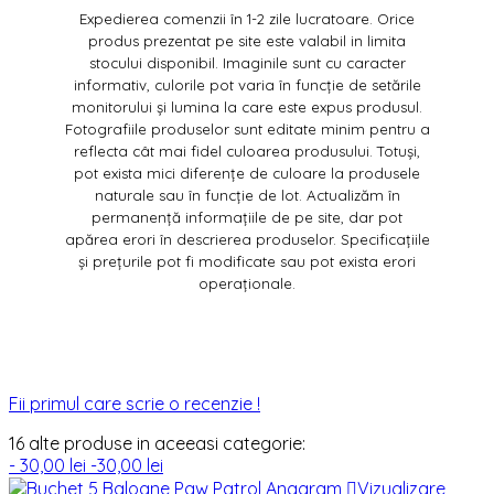
Expedierea comenzii în 1-2 zile lucratoare. Orice
produs prezentat pe site este valabil in limita
stocului disponibil. Imaginile sunt cu caracter
informativ, culorile pot varia în funcție de setările
monitorului și lumina la care este expus produsul.
Fotografiile produselor sunt editate minim pentru a
reflecta cât mai fidel culoarea produsului. Totuși,
pot exista mici diferențe de culoare la produsele
naturale sau în funcție de lot. Actualizăm în
permanență informațiile de pe site, dar pot
apărea erori în descrierea produselor. Specificațiile
și prețurile pot fi modificate sau pot exista erori
operaționale.
Fii primul care scrie o recenzie !
16 alte produse in aceeasi categorie:
- 30,00 lei
-30,00 lei

Vizualizare