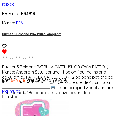
rapida
Referinta:
ES3918
Marca:
EFN
Buchet 5 Baloane Paw Patrol Anagram
Buchet 5 Baloane PATRULA CATELUSILOR (PAW PATROL)
Marca: Anagram Setul contine: -1 balon figurina insigna
de 68 cm cu PATRULA CATELUSILOR -2 baloane patrate de
Pret
69,99 lei
Pret de baza
99,99 lei
45 cm cu PATRULA CATELUSILOR -2 stelute de 45 cm, una
rosie si una albastra Ambalare: ambalaj individual Umflare:
Mai multe
aer sau heliu *Baloanele se livreaza dezumflate.

In stoc