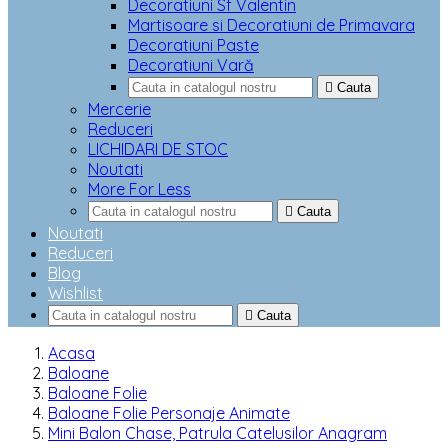
Decoratiuni Sf Valentin
Martisoare si Decoratiuni de Primavara
Decoratiuni Paste
Decoratiuni Vară

Cauta
Mercerie
Reduceri
LICHIDARI DE STOC
Noutati
More For Less

Cauta
Noutati
Reduceri
Blog
Wishlist

Cauta
Acasa
Baloane
Baloane Folie
Baloane Folie Personaje Animate
Mini Balon Chase, Patrula Catelusilor Anagram