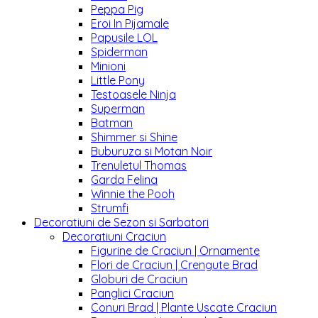
Peppa Pig
Eroi In Pijamale
Papusile LOL
Spiderman
Minioni
Little Pony
Testoasele Ninja
Superman
Batman
Shimmer si Shine
Buburuza si Motan Noir
Trenuletul Thomas
Garda Felina
Winnie the Pooh
Strumfi
Decoratiuni de Sezon si Sarbatori
Decoratiuni Craciun
Figurine de Craciun | Ornamente
Flori de Craciun | Crengute Brad
Globuri de Craciun
Panglici Craciun
Conuri Brad | Plante Uscate Craciun