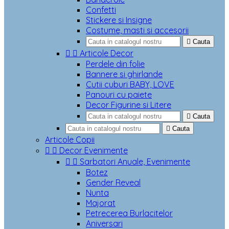
Confetti
Stickere si Insigne
Costume, masti si accesorii

Cauta


Articole Decor
Perdele din folie
Bannere si ghirlande
Cutii cuburi BABY, LOVE
Panouri cu paiete
Decor Figurine si Litere

Cauta

Cauta
Articole Copii


Decor Evenimente


Sarbatori Anuale, Evenimente
Botez
Gender Reveal
Nunta
Majorat
Petrecerea Burlacitelor
Aniversari