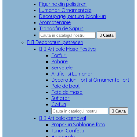
Figurine din polistiren
Lumanari Ornamentale
Decoupage, pictura, blank-uri
Aromaterapie
Trandafiri de Sapun

Cauta


Decoratiuni petreceri


Articole Masa Festiva
Farfurii
Pahare
Servetele
Artificii si Lumanari
Decoratiuni Tort si Ornamente Tort
Paie de baut
Fete de masa
Suflatori
Coifuri

Cauta


Articole carnaval
Props-uri Sabloane foto
Tunuri Confetti
Banderole