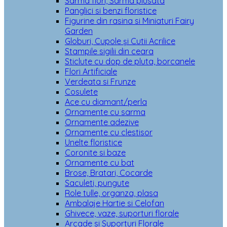
Sarma flori, Sarma plusata
Panglici si benzi floristice
Figurine din rasina si Miniaturi Fairy
Garden
Globuri, Cupole și Cutii Acrilice
Stampile sigilii din ceara
Sticlute cu dop de pluta, borcanele
Flori Artificiale
Verdeata si Frunze
Cosulete
Ace cu diamant/perla
Ornamente cu sarma
Ornamente adezive
Ornamente cu clestisor
Unelte floristice
Coronite si baze
Ornamente cu bat
Brose, Bratari, Cocarde
Saculeti, pungute
Role tulle, organza, plasa
Ambalaje Hartie si Celofan
Ghivece, vaze, suporturi florale
Arcade si Suporturi Florale