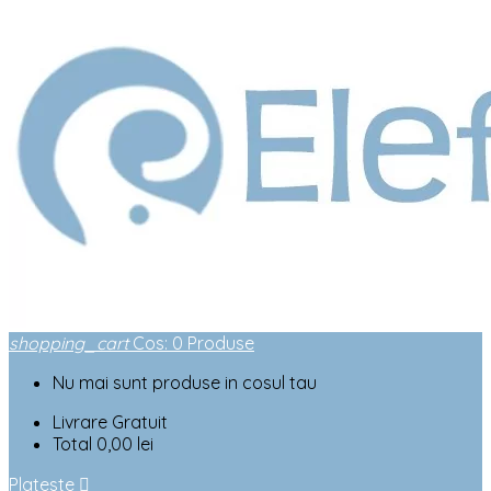
shopping_cart
Cos
:
0
Produse
Nu mai sunt produse in cosul tau
Livrare
Gratuit
Total
0,00 lei
Plateste
