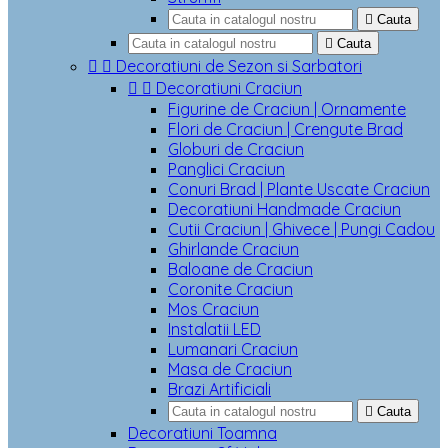

Cauta

Cauta


Decoratiuni de Sezon si Sarbatori


Decoratiuni Craciun
Figurine de Craciun | Ornamente
Flori de Craciun | Crengute Brad
Globuri de Craciun
Panglici Craciun
Conuri Brad | Plante Uscate Craciun
Decoratiuni Handmade Craciun
Cutii Craciun | Ghivece | Pungi Cadou
Ghirlande Craciun
Baloane de Craciun
Coronite Craciun
Mos Craciun
Instalatii LED
Lumanari Craciun
Masa de Craciun
Brazi Artificiali

Cauta
Decoratiuni Toamna