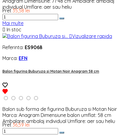
Anagram Dimensiune: 71*48 cm Ambalare: ambalaj
individual Umflare: aer sau heliu
Pret
35,58 lei
Mai multe

In stoc

Vizualizare rapida
Referinta:
ES9068
Marca:
EFN
Balon figurina Buburuza si Motan Noir Anagram 58 cm
Balon sub forma de figurina Buburuza si Motan Noir
Marca: Anagram Dimensiune balon umflat: 58 cm
Ambalare: ambalaj individual Umflare: aer sau heliu
Pret
36,59 lei