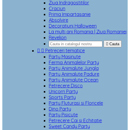
Ziua Indragostitilor
Craciun
Prima Impartasanie
Absolvire
Decoratiuni Halloween
La multi ani Romania | Ziua Romaniei
Revelion

Cauta


Petreceri tematice
Party Masinute
Ferma Animalelor Party
Party Animalute Jungla
Party Animalute Padure
Party Animalute Ocean
Petrecere Disco
Unicorn Party
Sports Party
Party Fluturasi si Floricele
Dino Party
Party Pisicute
Petrecere Cai si Echitatie
Sweet Candy Party