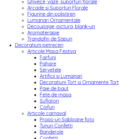
Ghivece, vaze, suporturi florale
Arcade si Suporturi Florale
Figurine din polistiren
Lumanari Ornamentale
Decoupage, pictura, blank-uri
Aromaterapie
Trandafiri de Sapun
Decoratiuni petreceri
Articole Masa Festiva
Farfurii
Pahare
Servetele
Artificii si Lumanari
Decoratiuni Tort si Ornamente Tort
Paie de baut
Fete de masa
Suflatori
Coifuri
Articole carnaval
Props-uri Sabloane foto
Tunuri Confetti
Banderole
Confetti