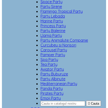
Space Party
Party Sirene
Flamingo Tropical Party
Party Lebada
Marine Party
Princess Party
Party Balerine
Llama Party
Party Animalute Companie
Curcubeu si Norisori
Carousel Party
Pamper Party
Spa Party
Tea Party
Aviator Party
Party Buburuze
Party Albinute
Mediterranean Party
Panda Party
Pirates Party
Emoji Party

Cauta