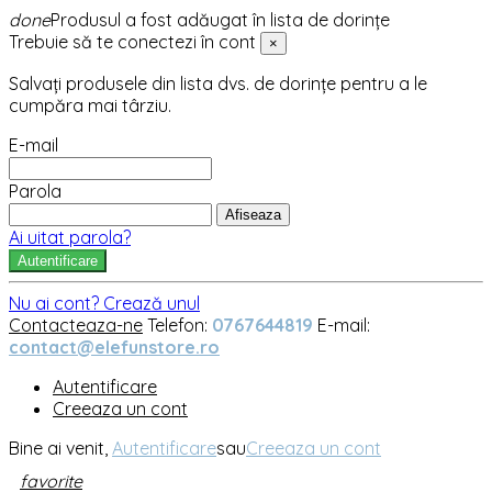
done
Produsul a fost adăugat în lista de dorințe
Trebuie să te conectezi în cont
×
Salvați produsele din lista dvs. de dorințe pentru a le
cumpăra mai târziu.
E-mail
Parola
Afiseaza
Ai uitat parola?
Autentificare
Nu ai cont? Crează unul
Contacteaza-ne
Telefon:
0767644819
E-mail:
contact@elefunstore.ro
Autentificare
Creeaza un cont
Bine ai venit,
Autentificare
sau
Creeaza un cont
favorite