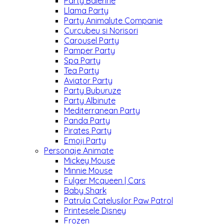
Party Balerine
Llama Party
Party Animalute Companie
Curcubeu si Norisori
Carousel Party
Pamper Party
Spa Party
Tea Party
Aviator Party
Party Buburuze
Party Albinute
Mediterranean Party
Panda Party
Pirates Party
Emoji Party
Personaje Animate
Mickey Mouse
Minnie Mouse
Fulger Mcqueen | Cars
Baby Shark
Patrula Catelusilor Paw Patrol
Printesele Disney
Frozen