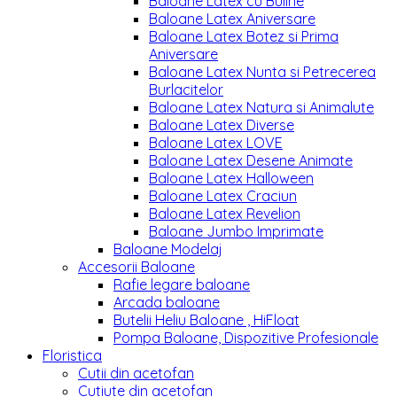
Baloane Latex cu Buline
Baloane Latex Aniversare
Baloane Latex Botez si Prima
Aniversare
Baloane Latex Nunta si Petrecerea
Burlacitelor
Baloane Latex Natura si Animalute
Baloane Latex Diverse
Baloane Latex LOVE
Baloane Latex Desene Animate
Baloane Latex Halloween
Baloane Latex Craciun
Baloane Latex Revelion
Baloane Jumbo Imprimate
Baloane Modelaj
Accesorii Baloane
Rafie legare baloane
Arcada baloane
Butelii Heliu Baloane , HiFloat
Pompa Baloane, Dispozitive Profesionale
Floristica
Cutii din acetofan
Cutiute din acetofan