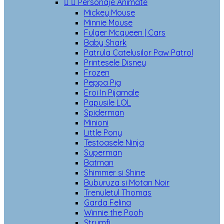


Personaje Animate
Mickey Mouse
Minnie Mouse
Fulger Mcqueen | Cars
Baby Shark
Patrula Catelusilor Paw Patrol
Printesele Disney
Frozen
Peppa Pig
Eroi In Pijamale
Papusile LOL
Spiderman
Minioni
Little Pony
Testoasele Ninja
Superman
Batman
Shimmer si Shine
Buburuza si Motan Noir
Trenuletul Thomas
Garda Felina
Winnie the Pooh
Strumfi