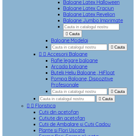
Baloane Latex Halloween
Baloane Latex Craciun
Baloane Latex Revelion
Baloane Jumbo Imprimate

Cauta
Baloane Modelaj

Cauta


Accesorii Baloane
Rafie legare baloane
Arcada baloane
Butelii Heliu Baloane , HiFloat
Pompa Baloane, Dispozitive
Profesionale

Cauta

Cauta


Floristica
Cutii din acetofan
Cutiute din acetofan
Cutii de Ambalare și Cutii Cadou
Plante si Flori Uscate