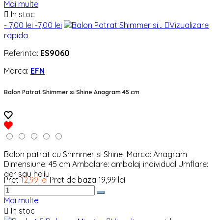
Mai multe

In stoc
- 7,00 lei
-7,00 lei

Vizualizare
rapida
Referinta:
ES9060
Marca:
EFN
Balon Patrat Shimmer si Shine Anagram 45 cm
Balon patrat cu Shimmer si Shine Marca: Anagram
Dimensiune: 45 cm Ambalare: ambalaj individual Umflare:
aer sau heliu
Pret
12,99 lei
Pret de baza
19,99 lei
Mai multe

In stoc