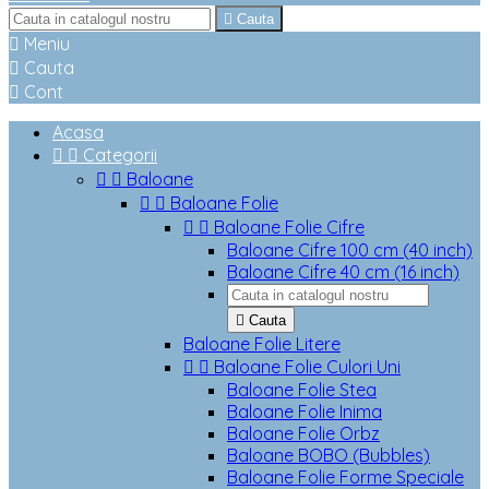

Cauta

Meniu

Cauta

Cont
Acasa


Categorii


Baloane


Baloane Folie


Baloane Folie Cifre
Baloane Cifre 100 cm (40 inch)
Baloane Cifre 40 cm (16 inch)

Cauta
Baloane Folie Litere


Baloane Folie Culori Uni
Baloane Folie Stea
Baloane Folie Inima
Baloane Folie Orbz
Baloane BOBO (Bubbles)
Baloane Folie Forme Speciale