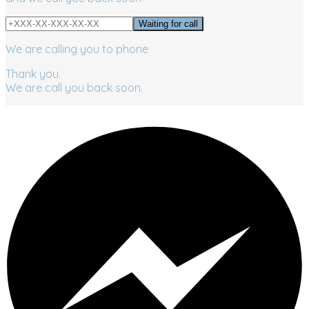
We are calling you to phone
Thank you.
We are call you back soon.