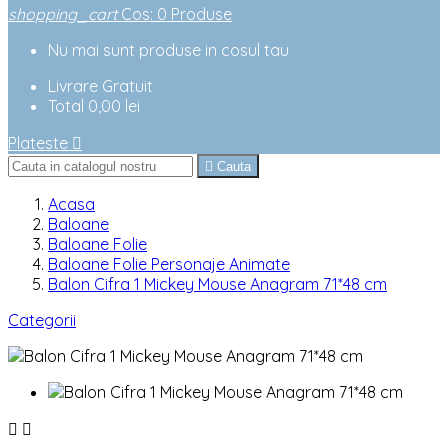
shopping_cart
Cos
:
0
Produse
Nu mai sunt produse in cosul tau
Livrare
Gratuit
Total
0,00 lei
Plateste


Cauta
Acasa
Baloane
Baloane Folie
Baloane Folie Personaje Animate
Balon Cifra 1 Mickey Mouse Anagram 71*48 cm
Categorii

