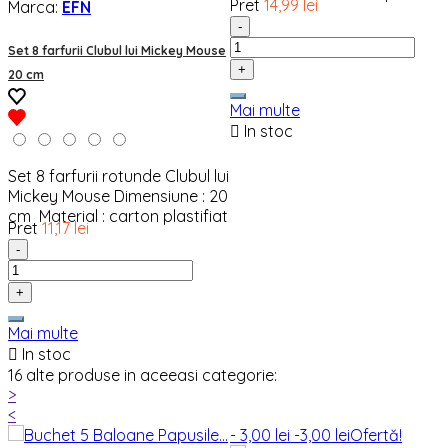
Pret
14,99 lei
Marca:
EFN
-
Set 8 farfurii Clubul lui Mickey Mouse
+
20 cm
Mai multe

In stoc
Set 8 farfurii rotunde Clubul lui
Mickey Mouse Dimensiune : 20
cm Material : carton plastifiat
Pret
11,17 lei
-
+
Mai multe

In stoc
16 alte produse in aceeasi categorie:
>
<
- 3,00 lei
-3,00 lei
Ofertă!