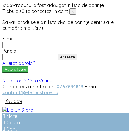
done
Produsul a fost adăugat în lista de dorințe
Trebuie să te conectezi în cont
×
Salvați produsele din lista dvs. de dorințe pentru a le
cumpăra mai târziu.
E-mail
Parola
Afiseaza
Ai uitat parola?
Autentificare
Nu ai cont? Crează unul
Contacteaza-ne
Telefon:
0767644819
E-mail:
contact@elefunstore.ro
favorite

Meniu

Cauta

Cont