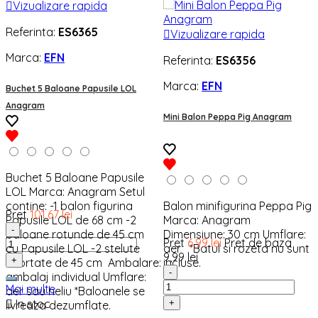

Vizualizare rapida
Referinta:
ES6365

Vizualizare rapida
Marca:
EFN
Referinta:
ES6356
Marca:
EFN
Buchet 5 Baloane Papusile LOL
Anagram
Mini Balon Peppa Pig Anagram
Buchet 5 Baloane Papusile
LOL Marca: Anagram Setul
contine: -1 balon figurina
Balon minifigurina Peppa Pig
Pret
101,67 lei
Papusile LOL de 68 cm -2
Marca: Anagram
-
baloane rotunde de 45 cm
Dimensiune: 30 cm Umflare:
Pret
6,99 lei
Pret de baza
cu Papusile LOL -2 stelute
aer *Batul si rozeta nu sunt
9,99 lei
+
asortate de 45 cm Ambalare:
incluse.
-
ambalaj individual Umflare:
Mai multe
aer sau heliu *Baloanele se

In stoc
+
livreaza dezumflate.