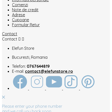
Comenzi
Note de credit
Adrese
Cupoane
Formular Retur
Contact
Contact


Elefun Store
Bucuresti, Romania
Telefon:
0767644819
E-mail:
contact@elefunstore.ro
Please enter your phone number
and we call you back soon