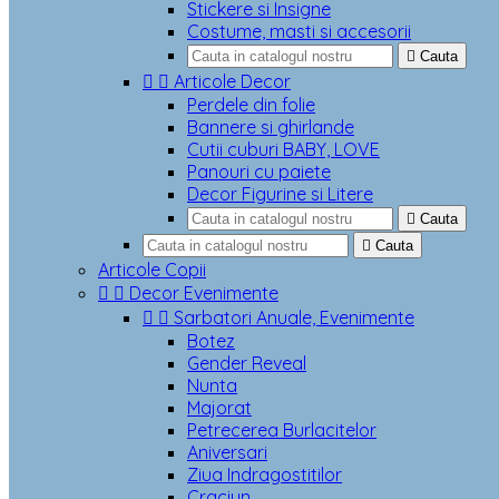
Stickere si Insigne
Costume, masti si accesorii

Cauta


Articole Decor
Perdele din folie
Bannere si ghirlande
Cutii cuburi BABY, LOVE
Panouri cu paiete
Decor Figurine si Litere

Cauta

Cauta
Articole Copii


Decor Evenimente


Sarbatori Anuale, Evenimente
Botez
Gender Reveal
Nunta
Majorat
Petrecerea Burlacitelor
Aniversari
Ziua Indragostitilor
Craciun