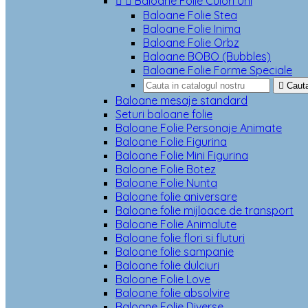


Baloane Folie Culori Uni
Baloane Folie Stea
Baloane Folie Inima
Baloane Folie Orbz
Baloane BOBO (Bubbles)
Baloane Folie Forme Speciale

Caut
Baloane mesaje standard
Seturi baloane folie
Baloane Folie Personaje Animate
Baloane Folie Figurina
Baloane Folie Mini Figurina
Baloane Folie Botez
Baloane Folie Nunta
Baloane folie aniversare
Baloane folie mijloace de transport
Baloane Folie Animalute
Baloane folie flori si fluturi
Baloane folie sampanie
Baloane folie dulciuri
Baloane Folie Love
Baloane folie absolvire
Baloane Folie Diverse