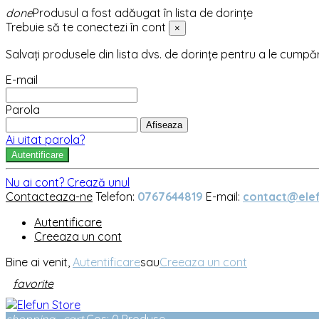
done
Produsul a fost adăugat în lista de dorințe
Trebuie să te conectezi în cont
×
Salvați produsele din lista dvs. de dorințe pentru a le cumpă
E-mail
Parola
Afiseaza
Ai uitat parola?
Autentificare
Nu ai cont? Crează unul
Contacteaza-ne
Telefon:
0767644819
E-mail:
contact@elef
Autentificare
Creeaza un cont
Bine ai venit,
Autentificare
sau
Creeaza un cont
favorite