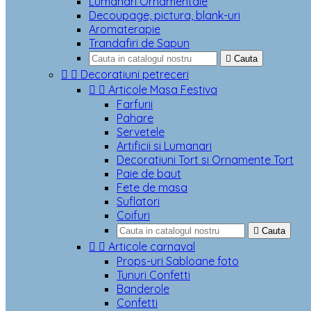
Lumanari Ornamentale
Decoupage, pictura, blank-uri
Aromaterapie
Trandafiri de Sapun

Cauta


Decoratiuni petreceri


Articole Masa Festiva
Farfurii
Pahare
Servetele
Artificii si Lumanari
Decoratiuni Tort si Ornamente Tort
Paie de baut
Fete de masa
Suflatori
Coifuri

Cauta


Articole carnaval
Props-uri Sabloane foto
Tunuri Confetti
Banderole
Confetti