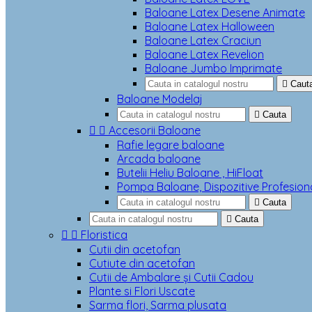
Baloane Latex Desene Animate
Baloane Latex Halloween
Baloane Latex Craciun
Baloane Latex Revelion
Baloane Jumbo Imprimate

Caut
Baloane Modelaj

Cauta


Accesorii Baloane
Rafie legare baloane
Arcada baloane
Butelii Heliu Baloane , HiFloat
Pompa Baloane, Dispozitive Profesion

Cauta

Cauta


Floristica
Cutii din acetofan
Cutiute din acetofan
Cutii de Ambalare și Cutii Cadou
Plante si Flori Uscate
Sarma flori, Sarma plusata