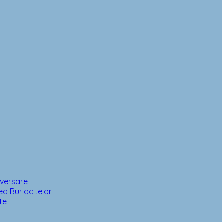
iversare
a Burlacitelor
te