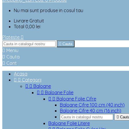
shopping_cart
Cos
:
0
Produse
Nu mai sunt produse in cosul tau
Livrare
Gratuit
Total
0,00 lei
Plateste


Cauta

Meniu

Cauta

Cont
Acasa


Categorii


Baloane


Baloane Folie


Baloane Folie Cifre
Baloane Cifre 100 cm (40 inch)
Baloane Cifre 40 cm (16 inch)

Caut
Baloane Folie Litere