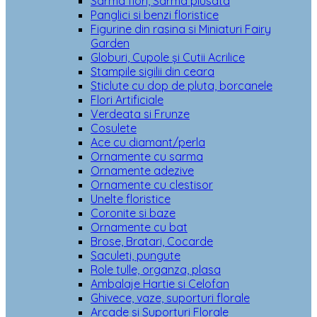
Sarma flori, Sarma plusata
Panglici si benzi floristice
Figurine din rasina si Miniaturi Fairy
Garden
Globuri, Cupole și Cutii Acrilice
Stampile sigilii din ceara
Sticlute cu dop de pluta, borcanele
Flori Artificiale
Verdeata si Frunze
Cosulete
Ace cu diamant/perla
Ornamente cu sarma
Ornamente adezive
Ornamente cu clestisor
Unelte floristice
Coronite si baze
Ornamente cu bat
Brose, Bratari, Cocarde
Saculeti, pungute
Role tulle, organza, plasa
Ambalaje Hartie si Celofan
Ghivece, vaze, suporturi florale
Arcade si Suporturi Florale