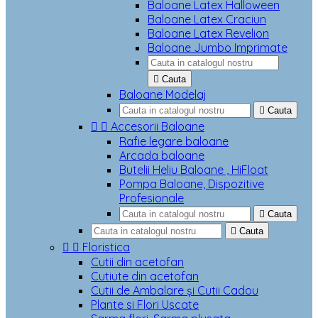
Baloane Latex Halloween
Baloane Latex Craciun
Baloane Latex Revelion
Baloane Jumbo Imprimate

Cauta
Baloane Modelaj

Cauta


Accesorii Baloane
Rafie legare baloane
Arcada baloane
Butelii Heliu Baloane , HiFloat
Pompa Baloane, Dispozitive
Profesionale

Cauta

Cauta


Floristica
Cutii din acetofan
Cutiute din acetofan
Cutii de Ambalare și Cutii Cadou
Plante si Flori Uscate