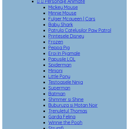


Personaje Animate
Mickey Mouse
Minnie Mouse
Fulger Mcqueen | Cars
Baby Shark
Patrula Catelusilor Paw Patrol
Printesele Disney
Frozen
Peppa Pig
Eroi In Pijamale
Papusile LOL
Spiderman
Minioni
Little Pony
Testoasele Ninja
Superman
Batman
Shimmer si Shine
Buburuza si Motan Noir
Trenuletul Thomas
Garda Felina
Winnie the Pooh
Strumfi