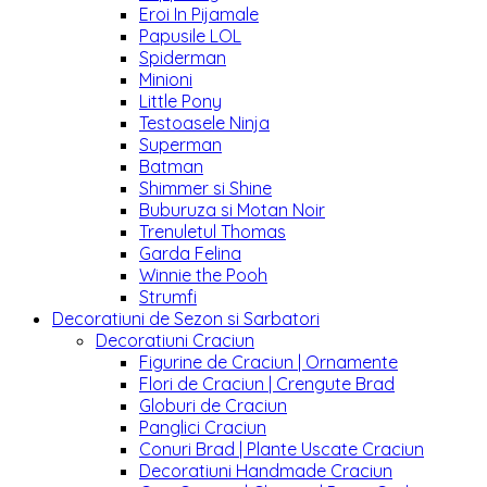
Eroi In Pijamale
Papusile LOL
Spiderman
Minioni
Little Pony
Testoasele Ninja
Superman
Batman
Shimmer si Shine
Buburuza si Motan Noir
Trenuletul Thomas
Garda Felina
Winnie the Pooh
Strumfi
Decoratiuni de Sezon si Sarbatori
Decoratiuni Craciun
Figurine de Craciun | Ornamente
Flori de Craciun | Crengute Brad
Globuri de Craciun
Panglici Craciun
Conuri Brad | Plante Uscate Craciun
Decoratiuni Handmade Craciun