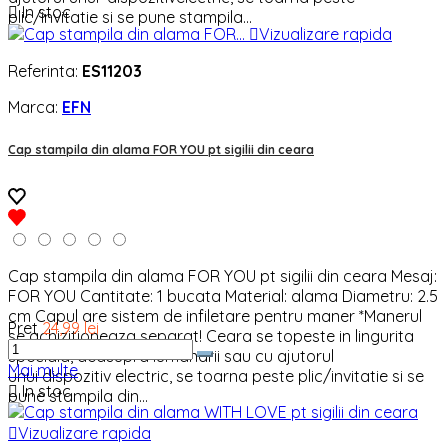

In stoc
plic/invitatie si se pune stampila...

Vizualizare rapida
Referinta:
ES11203
Marca:
EFN
Cap stampila din alama FOR YOU pt sigilii din ceara
Cap stampila din alama FOR YOU pt sigilii din ceara Mesaj:
FOR YOU Cantitate: 1 bucata Material: alama Diametru: 2.5
cm Capul are sistem de infiletare pentru maner *Manerul
Pret
24,99 lei
se achizitioneaza separat! Ceara se topeste in lingurita
speciala, deasupra lumanarii sau cu ajutorul
Mai multe
unui dispozitiv electric, se toarna peste plic/invitatie si se

In stoc
pune stampila din...

Vizualizare rapida