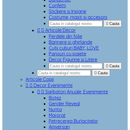
Confetti
Stickere si Insigne
Costume, masti si accesorii

Cauta


Articole Decor
Perdele din folie
Bannere si ghirlande
Cutii cuburi BABY, LOVE
Panouri cu paiete
Decor Figurine si Litere

Cauta

Cauta
Articole Copii


Decor Evenimente


Sarbatori Anuale, Evenimente
Botez
Gender Reveal
Nunta
Majorat
Petrecerea Burlacitelor
Aniversari