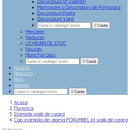
Decoratiuni Sf Valentin
Martisoare si Decoratiuni de Primavara
Decoratiuni Paste
Decoratiuni Vară

Cauta
Mercerie
Reduceri
LICHIDARI DE STOC
Noutati
More For Less

Cauta
Noutati
Reduceri
Blog
Wishlist

Cauta
Acasa
Floristica
Stampile sigilii din ceara
Cap stampila din alama PORUMBEL pt sigilii din ceara