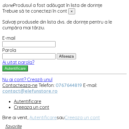
done
Produsul a fost adăugat în lista de dorințe
Trebuie să te conectezi în cont
×
Salvați produsele din lista dvs. de dorințe pentru a le
cumpăra mai târziu.
E-mail
Parola
Afiseaza
Ai uitat parola?
Autentificare
Nu ai cont? Crează unul
Contacteaza-ne
Telefon:
0767644819
E-mail:
contact@elefunstore.ro
Autentificare
Creeaza un cont
Bine ai venit,
Autentificare
sau
Creeaza un cont
favorite