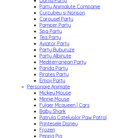
Llama Party
Party Animalute Companie
Curcubeu si Norisori
Carousel Party
Pamper Party
Spa Party
Tea Party
Aviator Party
Party Buburuze
Party Albinute
Mediterranean Party
Panda Party
Pirates Party
Emoji Party
Personaje Animate
Mickey Mouse
Minnie Mouse
Fulger Mcqueen | Cars
Baby Shark
Patrula Catelusilor Paw Patrol
Printesele Disney
Frozen
Peppa Pig