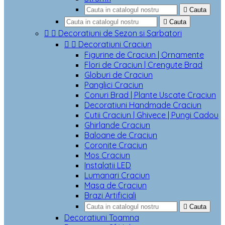

Cauta

Cauta


Decoratiuni de Sezon si Sarbatori


Decoratiuni Craciun
Figurine de Craciun | Ornamente
Flori de Craciun | Crengute Brad
Globuri de Craciun
Panglici Craciun
Conuri Brad | Plante Uscate Craciun
Decoratiuni Handmade Craciun
Cutii Craciun | Ghivece | Pungi Cadou
Ghirlande Craciun
Baloane de Craciun
Coronite Craciun
Mos Craciun
Instalatii LED
Lumanari Craciun
Masa de Craciun
Brazi Artificiali

Cauta
Decoratiuni Toamna