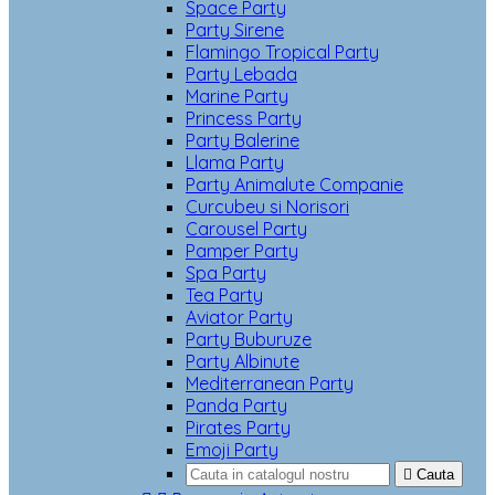
Space Party
Party Sirene
Flamingo Tropical Party
Party Lebada
Marine Party
Princess Party
Party Balerine
Llama Party
Party Animalute Companie
Curcubeu si Norisori
Carousel Party
Pamper Party
Spa Party
Tea Party
Aviator Party
Party Buburuze
Party Albinute
Mediterranean Party
Panda Party
Pirates Party
Emoji Party

Cauta