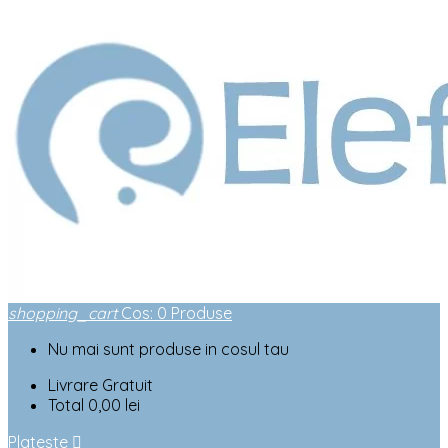
shopping_cart
Cos
:
0
Produse
Nu mai sunt produse in cosul tau
Livrare
Gratuit
Total
0,00 lei
Plateste
