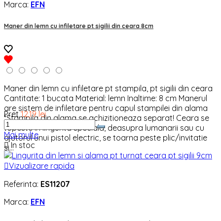
Marca:
EFN
Maner din lemn cu infiletare pt sigilii din ceara 8cm
Maner din lemn cu infiletare pt stampila, pt sigilii din ceara
Cantitate: 1 bucata Material: lemn Inaltime: 8 cm Manerul
are sistem de infiletare pentru capul stampilei din alama
Pret
12,19 lei
*Stampila din alama se achizitioneaza separat! Ceara se
topeste in lingurita speciala, deasupra lumanarii sau cu
Mai multe
ajutorul unui pistol electric, se toarna peste plic/invitatie

In stoc
si...

Vizualizare rapida
Referinta:
ES11207
Marca:
EFN