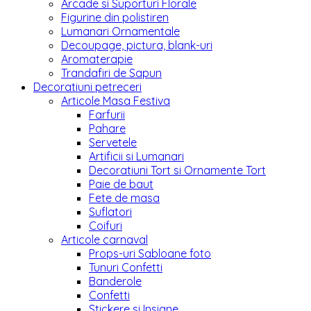
Arcade si Suporturi Florale
Figurine din polistiren
Lumanari Ornamentale
Decoupage, pictura, blank-uri
Aromaterapie
Trandafiri de Sapun
Decoratiuni petreceri
Articole Masa Festiva
Farfurii
Pahare
Servetele
Artificii si Lumanari
Decoratiuni Tort si Ornamente Tort
Paie de baut
Fete de masa
Suflatori
Coifuri
Articole carnaval
Props-uri Sabloane foto
Tunuri Confetti
Banderole
Confetti
Stickere si Insigne