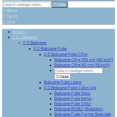

Cauta

Meniu

Cauta

Cont
Acasa


Categorii


Baloane


Baloane Folie


Baloane Folie Cifre
Baloane Cifre 100 cm (40 inch)
Baloane Cifre 40 cm (16 inch)

Cauta
Baloane Folie Litere


Baloane Folie Culori Uni
Baloane Folie Stea
Baloane Folie Inima
Baloane Folie Orbz
Baloane BOBO (Bubbles)
Baloane Folie Forme Speciale