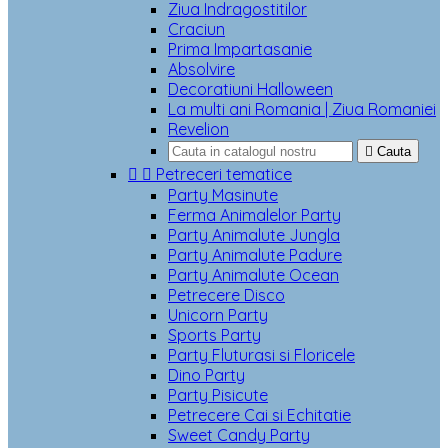
Ziua Indragostitilor
Craciun
Prima Impartasanie
Absolvire
Decoratiuni Halloween
La multi ani Romania | Ziua Romaniei
Revelion

Cauta


Petreceri tematice
Party Masinute
Ferma Animalelor Party
Party Animalute Jungla
Party Animalute Padure
Party Animalute Ocean
Petrecere Disco
Unicorn Party
Sports Party
Party Fluturasi si Floricele
Dino Party
Party Pisicute
Petrecere Cai si Echitatie
Sweet Candy Party