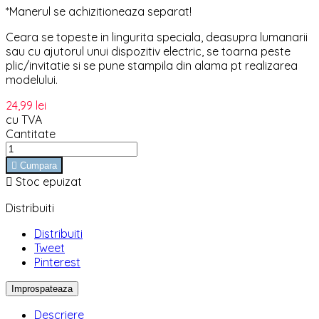
*Manerul se achizitioneaza separat!
Ceara se topeste in lingurita speciala, deasupra lumanarii
sau cu ajutorul unui dispozitiv electric, se toarna peste
plic/invitatie si se pune stampila din alama pt realizarea
modelului.
24,99 lei
cu TVA
Cantitate

Cumpara

Stoc epuizat
Distribuiti
Distribuiti
Tweet
Pinterest
Descriere