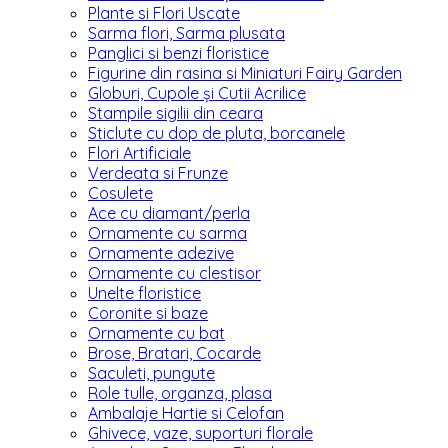
Plante si Flori Uscate
Sarma flori, Sarma plusata
Panglici si benzi floristice
Figurine din rasina si Miniaturi Fairy Garden
Globuri, Cupole și Cutii Acrilice
Stampile sigilii din ceara
Sticlute cu dop de pluta, borcanele
Flori Artificiale
Verdeata si Frunze
Cosulete
Ace cu diamant/perla
Ornamente cu sarma
Ornamente adezive
Ornamente cu clestisor
Unelte floristice
Coronite si baze
Ornamente cu bat
Brose, Bratari, Cocarde
Saculeti, pungute
Role tulle, organza, plasa
Ambalaje Hartie si Celofan
Ghivece, vaze, suporturi florale