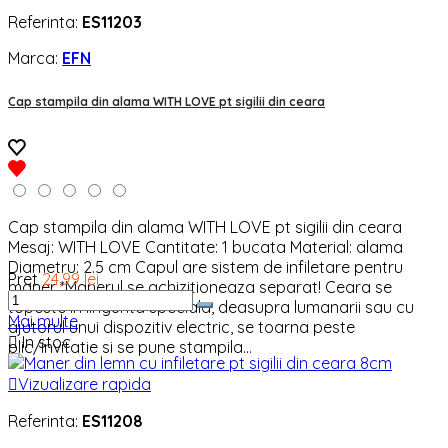
Referinta:
ES11203
Marca:
EFN
Cap stampila din alama WITH LOVE pt sigilii din ceara
Cap stampila din alama WITH LOVE pt sigilii din ceara
Mesaj: WITH LOVE Cantitate: 1 bucata Material: alama
Diametru: 2.5 cm Capul are sistem de infiletare pentru
Pret
24,99 lei
maner *Manerul se achizitioneaza separat! Ceara se
topeste in lingurita speciala, deasupra lumanarii sau cu
Mai multe
ajutorul unui dispozitiv electric, se toarna peste

In stoc
plic/invitatie si se pune stampila...

Vizualizare rapida
Referinta:
ES11208