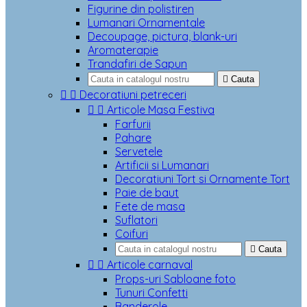
Figurine din polistiren
Lumanari Ornamentale
Decoupage, pictura, blank-uri
Aromaterapie
Trandafiri de Sapun

Cauta


Decoratiuni petreceri


Articole Masa Festiva
Farfurii
Pahare
Servetele
Artificii si Lumanari
Decoratiuni Tort si Ornamente Tort
Paie de baut
Fete de masa
Suflatori
Coifuri

Cauta


Articole carnaval
Props-uri Sabloane foto
Tunuri Confetti
Banderole