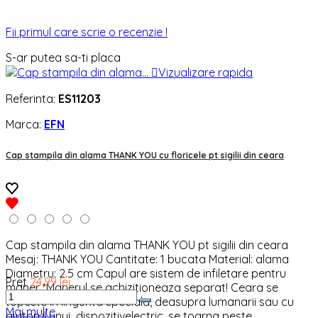
Fii primul care scrie o recenzie !
S-ar putea sa-ti placa

Vizualizare rapida
Referinta:
ES11203
Marca:
EFN
Cap stampila din alama THANK YOU cu floricele pt sigilii din ceara
Cap stampila din alama THANK YOU pt sigilii din ceara
Mesaj: THANK YOU Cantitate: 1 bucata Material: alama
Diametru: 2.5 cm Capul are sistem de infiletare pentru
Pret
24,99 lei
maner *Manerul se achizitioneaza separat! Ceara se
topeste in lingurita speciala, deasupra lumanarii sau cu
Mai multe
ajutorul unui dispozitivelectric, se toarna peste