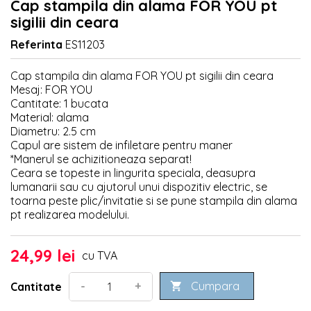
Cap stampila din alama FOR YOU pt
sigilii din ceara
Referinta
ES11203
Cap stampila din alama FOR YOU pt sigilii din ceara
Mesaj: FOR YOU
Cantitate: 1 bucata
Material: alama
Diametru: 2.5 cm
Capul are sistem de infiletare pentru maner
*Manerul se achizitioneaza separat!
Ceara se topeste in lingurita speciala, deasupra
lumanarii sau cu ajutorul unui dispozitiv electric, se
toarna peste plic/invitatie si se pune stampila din alama
pt realizarea modelului.
24,99 lei
cu TVA
Cumpara
-
+
Cantitate
