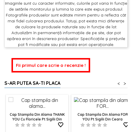
Imaginile sunt cu caracter informativ, culorile pot varia în funcție
de setările monitorului și lumina la care este expus produsul.
Fotografiile produselor sunt editate minim pentru a reflecta cât
mai fidel culoarea produsului. Totuși, pot exista mici diferențe
de culoare la produsele naturale sau în funcție de lot.
Actualizăm în permanență informațiile de pe site, dar pot
apărea erori în descrierea produselor. Specificațiile și prețurile
pot fi modificate sau pot exista erori operaționale.
Fii primul care scrie o recenzie !
S-AR PUTEA SA-TI PLACA
<
>
Cap Stampila Din Alama THANK
Cap Stampila Din Alama FOR
YOU Cu Floricele Pt Sigilii Din
YOU Pt Sigilii Din Ceara
Ceara