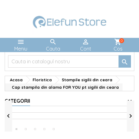



shopping_cart
0
Meniu
Cauta
Cont
Cos

Acasa
Floristica
Stampile sigilii din ceara
Cap stampila din alama FOR YOU pt sigilii din ceara
CATEGORII

