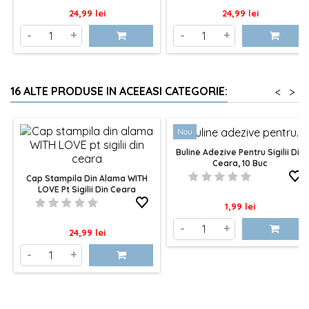
Pret
Pret
24,99 lei
24,99 lei
-
+
-
+
16 ALTE PRODUSE IN ACEEASI CATEGORIE:
<
>
Nou
Buline Adezive Pentru Sigilii Din
Ceara, 10 Buc
Cap Stampila Din Alama WITH
LOVE Pt Sigilii Din Ceara
Pret
1,99 lei
-
+
Pret
24,99 lei
-
+