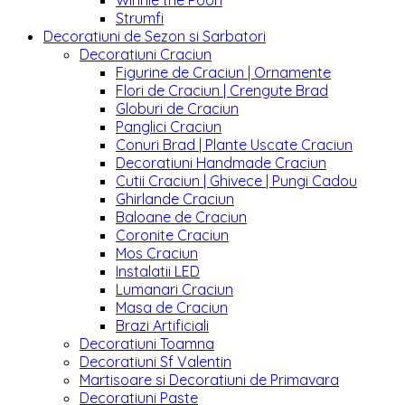
Winnie the Pooh
Strumfi
Decoratiuni de Sezon si Sarbatori
Decoratiuni Craciun
Figurine de Craciun | Ornamente
Flori de Craciun | Crengute Brad
Globuri de Craciun
Panglici Craciun
Conuri Brad | Plante Uscate Craciun
Decoratiuni Handmade Craciun
Cutii Craciun | Ghivece | Pungi Cadou
Ghirlande Craciun
Baloane de Craciun
Coronite Craciun
Mos Craciun
Instalatii LED
Lumanari Craciun
Masa de Craciun
Brazi Artificiali
Decoratiuni Toamna
Decoratiuni Sf Valentin
Martisoare si Decoratiuni de Primavara
Decoratiuni Paste