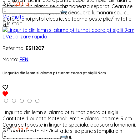
Pret
12,19 lei
*Stampila din alama se achizitioneaza separat! Ceara se
topeste in lingurita speciala, deasupra lumanarii sau cu
Mai multe
ajutorul unui pistol electric, se toarna peste plic/invitatie

In stoc
si...

Vizualizare rapida
Referinta:
ES11207
Marca:
EFN
Lingurita din lemn si alama pt turnat ceara pt sigilii 9cm
Lingurita din lemn si alama pt turnat ceara pt sigilii
Cantitate: 1 bucata Material: lemn + alama Inaltime: 9 cm
Ceara se topeste in lingurita speciala, deasupra lumanarii,
Pret
11,99 lei
se toarna peste plic/invitatie si se pune stampila din
alama pt realizarea modelului.