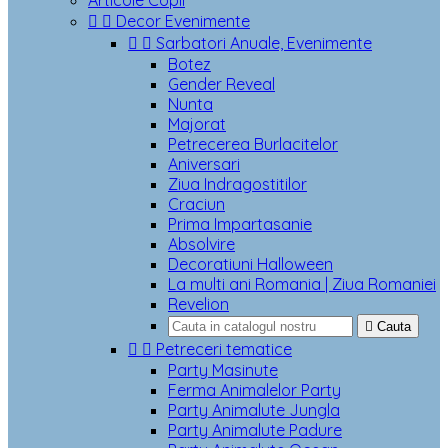
Articole Copii


Decor Evenimente


Sarbatori Anuale, Evenimente
Botez
Gender Reveal
Nunta
Majorat
Petrecerea Burlacitelor
Aniversari
Ziua Indragostitilor
Craciun
Prima Impartasanie
Absolvire
Decoratiuni Halloween
La multi ani Romania | Ziua Romaniei
Revelion

Cauta


Petreceri tematice
Party Masinute
Ferma Animalelor Party
Party Animalute Jungla
Party Animalute Padure