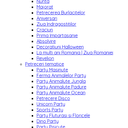
Nunta
Majorat
Petrecerea Burlacitelor
Aniversari
Ziua Indragostitilor
Craciun
Prima Impartasanie
Absolvire
Decoratiuni Halloween
La multi ani Romania | Ziua Romaniei
Revelion
Petreceri tematice
Party Masinute
Ferma Animalelor Party
Party Animalute Jungla
Party Animalute Padure
Party Animalute Ocean
Petrecere Disco
Unicorn Party
Sports Party
Party Fluturasi si Floricele
Dino Party
Party Pisicute