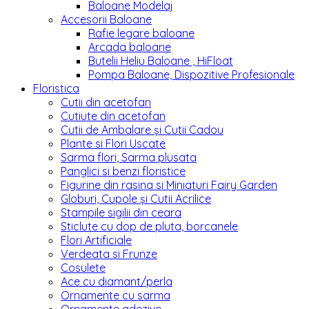
Baloane Modelaj
Accesorii Baloane
Rafie legare baloane
Arcada baloane
Butelii Heliu Baloane , HiFloat
Pompa Baloane, Dispozitive Profesionale
Floristica
Cutii din acetofan
Cutiute din acetofan
Cutii de Ambalare și Cutii Cadou
Plante si Flori Uscate
Sarma flori, Sarma plusata
Panglici si benzi floristice
Figurine din rasina si Miniaturi Fairy Garden
Globuri, Cupole și Cutii Acrilice
Stampile sigilii din ceara
Sticlute cu dop de pluta, borcanele
Flori Artificiale
Verdeata si Frunze
Cosulete
Ace cu diamant/perla
Ornamente cu sarma