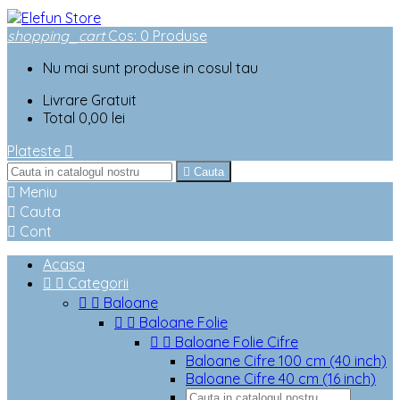
shopping_cart
Cos
:
0
Produse
Nu mai sunt produse in cosul tau
Livrare
Gratuit
Total
0,00 lei
Plateste


Cauta

Meniu

Cauta

Cont
Acasa


Categorii


Baloane


Baloane Folie


Baloane Folie Cifre
Baloane Cifre 100 cm (40 inch)
Baloane Cifre 40 cm (16 inch)