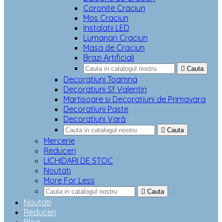
Coronite Craciun
Mos Craciun
Instalatii LED
Lumanari Craciun
Masa de Craciun
Brazi Artificiali

Cauta
Decoratiuni Toamna
Decoratiuni Sf Valentin
Martisoare si Decoratiuni de Primavara
Decoratiuni Paste
Decoratiuni Vară

Cauta
Mercerie
Reduceri
LICHIDARI DE STOC
Noutati
More For Less

Cauta
Noutati
Reduceri