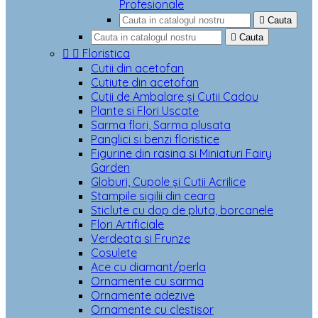
Profesionale

Cauta

Cauta


Floristica
Cutii din acetofan
Cutiute din acetofan
Cutii de Ambalare și Cutii Cadou
Plante si Flori Uscate
Sarma flori, Sarma plusata
Panglici si benzi floristice
Figurine din rasina si Miniaturi Fairy
Garden
Globuri, Cupole și Cutii Acrilice
Stampile sigilii din ceara
Sticlute cu dop de pluta, borcanele
Flori Artificiale
Verdeata si Frunze
Cosulete
Ace cu diamant/perla
Ornamente cu sarma
Ornamente adezive
Ornamente cu clestisor