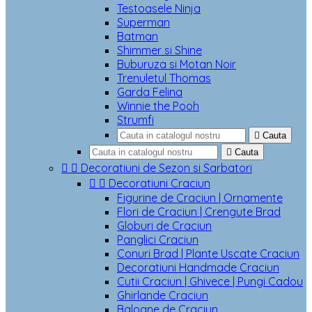
Testoasele Ninja
Superman
Batman
Shimmer si Shine
Buburuza si Motan Noir
Trenuletul Thomas
Garda Felina
Winnie the Pooh
Strumfi

Cauta

Cauta


Decoratiuni de Sezon si Sarbatori


Decoratiuni Craciun
Figurine de Craciun | Ornamente
Flori de Craciun | Crengute Brad
Globuri de Craciun
Panglici Craciun
Conuri Brad | Plante Uscate Craciun
Decoratiuni Handmade Craciun
Cutii Craciun | Ghivece | Pungi Cadou
Ghirlande Craciun
Baloane de Craciun