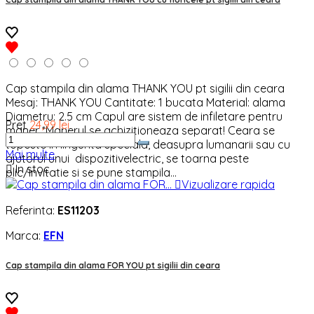
Cap stampila din alama THANK YOU pt sigilii din ceara
Mesaj: THANK YOU Cantitate: 1 bucata Material: alama
Diametru: 2.5 cm Capul are sistem de infiletare pentru
Pret
24,99 lei
maner *Manerul se achizitioneaza separat! Ceara se
topeste in lingurita speciala, deasupra lumanarii sau cu
Mai multe
ajutorul unui dispozitivelectric, se toarna peste

In stoc
plic/invitatie si se pune stampila...

Vizualizare rapida
Referinta:
ES11203
Marca:
EFN
Cap stampila din alama FOR YOU pt sigilii din ceara