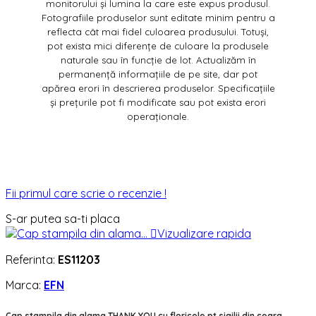
monitorului și lumina la care este expus produsul.
Fotografiile produselor sunt editate minim pentru a
reflecta cât mai fidel culoarea produsului. Totuși,
pot exista mici diferențe de culoare la produsele
naturale sau în funcție de lot. Actualizăm în
permanență informațiile de pe site, dar pot
apărea erori în descrierea produselor. Specificațiile
și prețurile pot fi modificate sau pot exista erori
operaționale.
Fii primul care scrie o recenzie !
S-ar putea sa-ti placa

Vizualizare rapida
Referinta:
ES11203
Marca:
EFN
Cap stampila din alama THANK YOU cu floricele pt sigilii din ceara