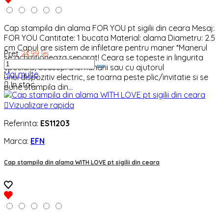
Cap stampila din alama FOR YOU pt sigilii din ceara Mesaj:
FOR YOU Cantitate: 1 bucata Material: alama Diametru: 2.5
cm Capul are sistem de infiletare pentru maner *Manerul
Pret
24,99 lei
se achizitioneaza separat! Ceara se topeste in lingurita
speciala, deasupra lumanarii sau cu ajutorul
Mai multe
unui dispozitiv electric, se toarna peste plic/invitatie si se

In stoc
pune stampila din...

Vizualizare rapida
Referinta:
ES11203
Marca:
EFN
Cap stampila din alama WITH LOVE pt sigilii din ceara