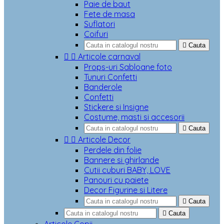
Paie de baut
Fete de masa
Suflatori
Coifuri

Cauta


Articole carnaval
Props-uri Sabloane foto
Tunuri Confetti
Banderole
Confetti
Stickere si Insigne
Costume, masti si accesorii

Cauta


Articole Decor
Perdele din folie
Bannere si ghirlande
Cutii cuburi BABY, LOVE
Panouri cu paiete
Decor Figurine si Litere

Cauta

Cauta