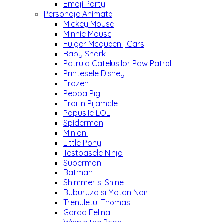
Emoji Party
Personaje Animate
Mickey Mouse
Minnie Mouse
Fulger Mcqueen | Cars
Baby Shark
Patrula Catelusilor Paw Patrol
Printesele Disney
Frozen
Peppa Pig
Eroi In Pijamale
Papusile LOL
Spiderman
Minioni
Little Pony
Testoasele Ninja
Superman
Batman
Shimmer si Shine
Buburuza si Motan Noir
Trenuletul Thomas
Garda Felina