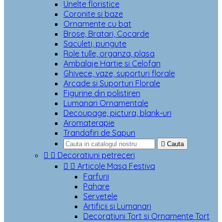
Unelte floristice
Coronite si baze
Ornamente cu bat
Brose, Bratari, Cocarde
Saculeti, pungute
Role tulle, organza, plasa
Ambalaje Hartie si Celofan
Ghivece, vaze, suporturi florale
Arcade si Suporturi Florale
Figurine din polistiren
Lumanari Ornamentale
Decoupage, pictura, blank-uri
Aromaterapie
Trandafiri de Sapun

Cauta


Decoratiuni petreceri


Articole Masa Festiva
Farfurii
Pahare
Servetele
Artificii si Lumanari
Decoratiuni Tort si Ornamente Tort