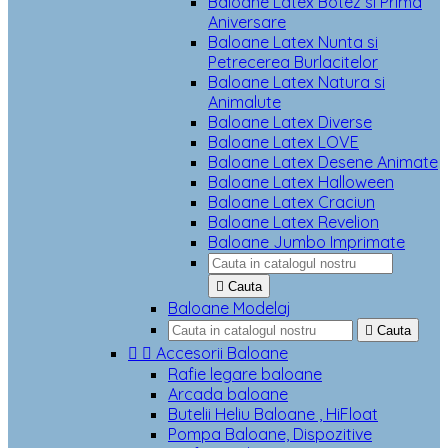
Baloane Latex Botez si Prima
Aniversare
Baloane Latex Nunta si
Petrecerea Burlacitelor
Baloane Latex Natura si
Animalute
Baloane Latex Diverse
Baloane Latex LOVE
Baloane Latex Desene Animate
Baloane Latex Halloween
Baloane Latex Craciun
Baloane Latex Revelion
Baloane Jumbo Imprimate

Cauta
Baloane Modelaj

Cauta


Accesorii Baloane
Rafie legare baloane
Arcada baloane
Butelii Heliu Baloane , HiFloat
Pompa Baloane, Dispozitive