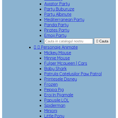
Aviator Party
Party Buburuze
Party Albinute
Mediterranean Party
Panda Party
Pirates Party
Emoji Party

Cauta


Personaje Animate
Mickey Mouse
Minnie Mouse
Fulger Mcqueen | Cars
Baby Shark
Patrula Catelusilor Paw Patrol
Printesele Disney
Frozen
Peppa Pig
Eroi In Pijamale
Papusile LOL
Spiderman
Minioni
Little Pony