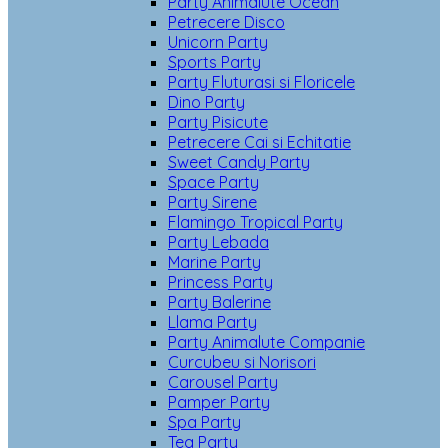
Party Animalute Ocean
Petrecere Disco
Unicorn Party
Sports Party
Party Fluturasi si Floricele
Dino Party
Party Pisicute
Petrecere Cai si Echitatie
Sweet Candy Party
Space Party
Party Sirene
Flamingo Tropical Party
Party Lebada
Marine Party
Princess Party
Party Balerine
Llama Party
Party Animalute Companie
Curcubeu si Norisori
Carousel Party
Pamper Party
Spa Party
Tea Party