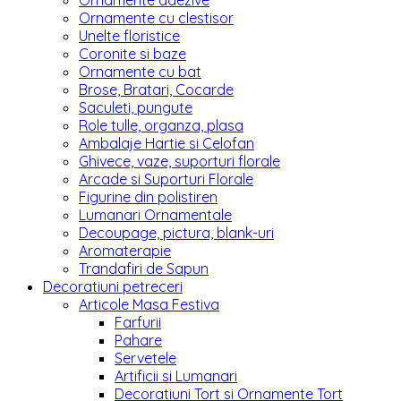
Ornamente adezive
Ornamente cu clestisor
Unelte floristice
Coronite si baze
Ornamente cu bat
Brose, Bratari, Cocarde
Saculeti, pungute
Role tulle, organza, plasa
Ambalaje Hartie si Celofan
Ghivece, vaze, suporturi florale
Arcade si Suporturi Florale
Figurine din polistiren
Lumanari Ornamentale
Decoupage, pictura, blank-uri
Aromaterapie
Trandafiri de Sapun
Decoratiuni petreceri
Articole Masa Festiva
Farfurii
Pahare
Servetele
Artificii si Lumanari
Decoratiuni Tort si Ornamente Tort