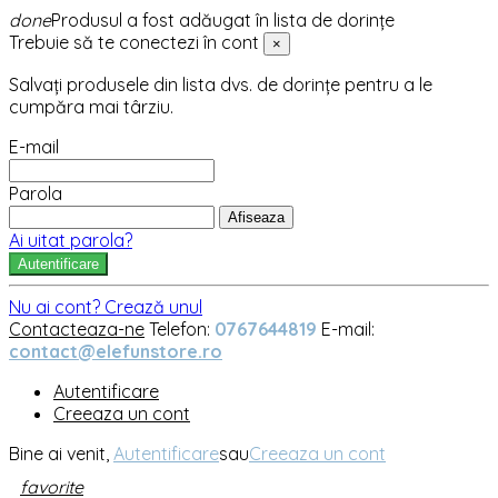
done
Produsul a fost adăugat în lista de dorințe
Trebuie să te conectezi în cont
×
Salvați produsele din lista dvs. de dorințe pentru a le
cumpăra mai târziu.
E-mail
Parola
Afiseaza
Ai uitat parola?
Autentificare
Nu ai cont? Crează unul
Contacteaza-ne
Telefon:
0767644819
E-mail:
contact@elefunstore.ro
Autentificare
Creeaza un cont
Bine ai venit,
Autentificare
sau
Creeaza un cont
favorite