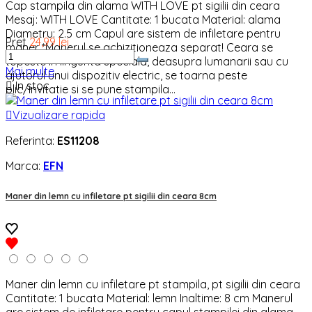
Cap stampila din alama WITH LOVE pt sigilii din ceara
Mesaj: WITH LOVE Cantitate: 1 bucata Material: alama
Diametru: 2.5 cm Capul are sistem de infiletare pentru
Pret
24,99 lei
maner *Manerul se achizitioneaza separat! Ceara se
topeste in lingurita speciala, deasupra lumanarii sau cu
Mai multe
ajutorul unui dispozitiv electric, se toarna peste

In stoc
plic/invitatie si se pune stampila...

Vizualizare rapida
Referinta:
ES11208
Marca:
EFN
Maner din lemn cu infiletare pt sigilii din ceara 8cm
Maner din lemn cu infiletare pt stampila, pt sigilii din ceara
Cantitate: 1 bucata Material: lemn Inaltime: 8 cm Manerul
are sistem de infiletare pentru capul stampilei din alama