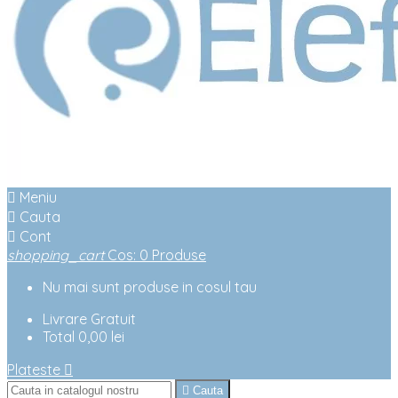

Meniu

Cauta

Cont
shopping_cart
Cos
:
0
Produse
Nu mai sunt produse in cosul tau
Livrare
Gratuit
Total
0,00 lei
Plateste


Cauta