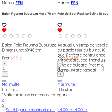
Marca:
EFN
Marca:
EFN
Balon Figurina Buburuza Mare 70 cm
Paie de Băut Rosii cu Buline,10 buc
Balon Folie Figurina Buburuza
Adaugă un strop de veselie
Dimensiune: 68*48 cm
cu paiele roșii cu buline, 10
buc. Perfecte pentru orice
Pret
6,99 lei
Pret
3,04 lei
sărbătoare, eco-friendly și
-
-
pline de culoare! Pret mic
&amp; livrare rapida!
+
+
Mai multe
Mai multe

In stoc

In stoc
16 alte produse in aceeasi categorie:
>
<
- 4,00 lei
-4,00 lei