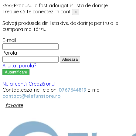
done
Produsul a fost adăugat în lista de dorințe
Trebuie să te conectezi în cont
×
Salvați produsele din lista dvs. de dorințe pentru a le
cumpăra mai târziu.
E-mail
Parola
Afiseaza
Ai uitat parola?
Autentificare
Nu ai cont? Crează unul
Contacteaza-ne
Telefon:
0767644819
E-mail:
contact@elefunstore.ro
favorite