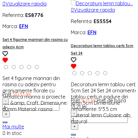

Vizualizare rapida

Vizualizare rapida
Referinta:
ES8776
Referinta:
ES5554
Marca:
EFN
Marca:
EFN
Set 4 figurine marinari din rasina cu
Decoratiuni lemn tablou cerb 5cm
adeziv 6cm
Set 24
Set 4 figurine marinari din
rasina cu adeziv pentru
Decoratiuni lemn tablou cerb
aranjamente florale cu
5cm Set 24 Set 24 ornamente
Pret
20,33 lei
tematica marina si proiecte
tablou cerb in padure din
Pret
9,21 lei
Pret de baza
-
Art &amp; Craft. Dimensiune:
lemn 5cm Dimensiune
13,21 lei
60mm Material: rasina
ornamente: 5*3.5 cm
-
+
Material: lemn Culoare: alb,
natural
Mai multe
+

In stoc