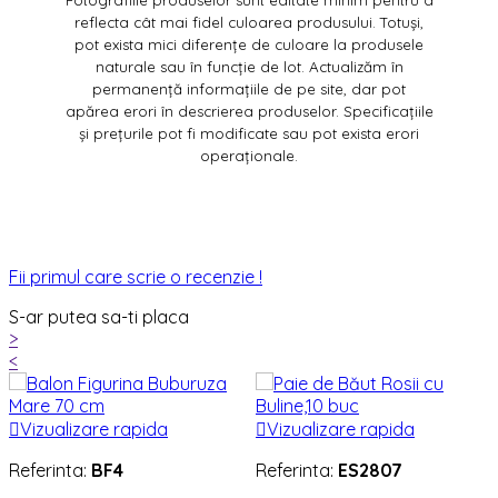
reflecta cât mai fidel culoarea produsului. Totuși,
pot exista mici diferențe de culoare la produsele
naturale sau în funcție de lot. Actualizăm în
permanență informațiile de pe site, dar pot
apărea erori în descrierea produselor. Specificațiile
și prețurile pot fi modificate sau pot exista erori
operaționale.
Fii primul care scrie o recenzie !
S-ar putea sa-ti placa
>
<

Vizualizare rapida

Vizualizare rapida
Referinta:
BF4
Referinta:
ES2807