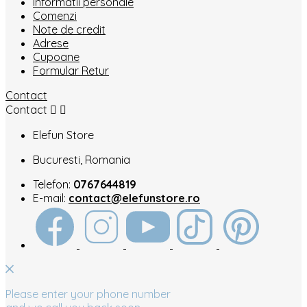
Informatii personale
Comenzi
Note de credit
Adrese
Cupoane
Formular Retur
Contact
Contact


Elefun Store
Bucuresti, Romania
Telefon:
0767644819
E-mail:
contact@elefunstore.ro
Please enter your phone number