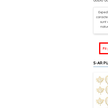
dublu ad
Expedi
caracter
sunt 
natur
Fii
S-AR PU