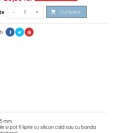
Cumpara
-
+
te

ti
35 mm.
e si pot fi lipite cu silicon cald sau cu banda