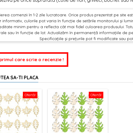
eziva pe orice suprafata (cutie de flori, ghiveci, buchet sau fel
erea comenzii în 1-2 zile lucratoare. Orice produs prezentat pe site este 
 informativ, culorile pot varia în funcție de setările monitorului și lu
editate minim pentru a reflecta cât mai fidel culoarea produsului. Totu
ale sau în funcție de lot. Actualizăm în permanență informațiile de pe
Specificațiile și prețurile pot fi modificate sau po
 primul care scrie o recenzie !
TEA SA-TI PLACA
Ofertă!
Ofertă!