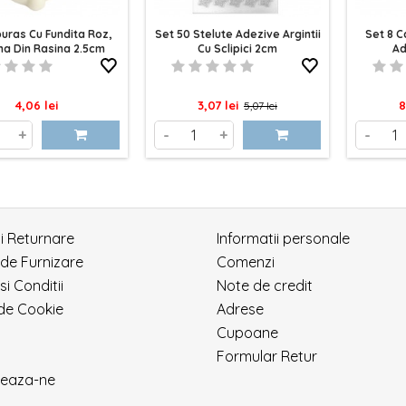
puras Cu Fundita Roz,
Set 50 Stelute Adezive Argintii
Set 8 
ina Din Rasina 2.5cm
Cu Sclipici 2cm
Ad
Pret
Pret
Pret
P
4,06 lei
3,07 lei
8
5,07 lei
de
+
-
+
-
baza
si Returnare
Informatii personale
 de Furnizare
Comenzi
si Conditii
Note de credit
 de Cookie
Adrese
Cupoane
Formular Retur
eaza-ne