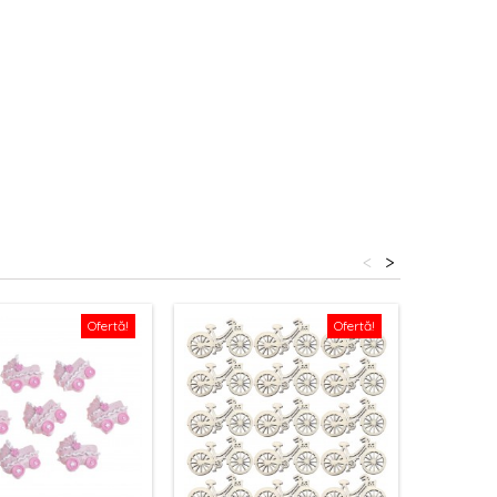
<
>
Ofertă!
Ofertă!