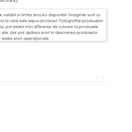
icitare).
valabil in limita stocului disponibil. Imaginile sunt cu
mina la care este expus produsul. Fotografiile produselor
și, pot exista mici diferențe de culoare la produsele
 site, dar pot apărea erori în descrierea produselor.
t exista erori operaționale.
<
>