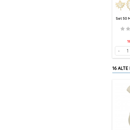
Set 50 M
P
1
-
16 ALTE