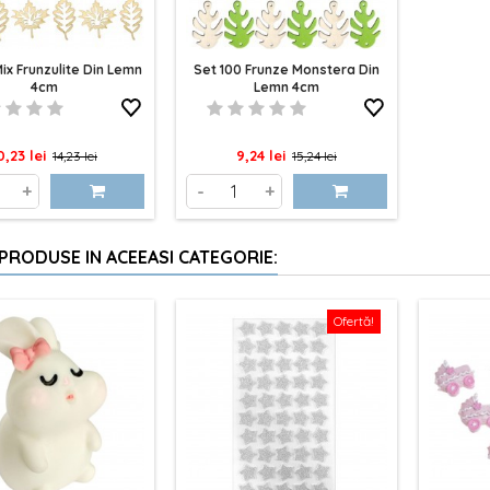
ix Frunzulite Din Lemn
Set 100 Frunze Monstera Din
4cm
Lemn 4cm
ret
Pret
Pret
Pret
0,23 lei
9,24 lei
14,23 lei
15,24 lei
de
de
+
-
+
baza
baza
 PRODUSE IN ACEEASI CATEGORIE:
Ofertă!