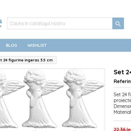

BLOG
WISHLIST
t 24 figurine ingeras 3.5 cm
Set 2
Referin
Set 24 f
proiecte
Dimensi
Material
22,36 le