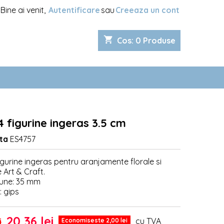
Bine ai venit,
Autentificare
sau
Creeaza un cont
shopping_cart
Cos
:
0
Produse
4 figurine ingeras 3.5 cm
ta
ES4757
igurine ingeras pentru aranjamente florale si
 Art & Craft.
une: 35 mm
: gips
20,36 lei
cu TVA
i
Economiseste 2,00 lei