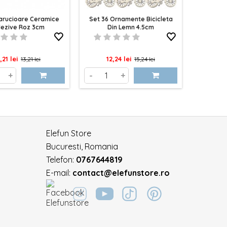
Carucioare Ceramice
Set 36 Ornamente Bicicleta
Miniatu
ezive Roz 3cm
Din Lemn 4.5cm
3.5
ret
Pret
Pret
Pret
,21 lei
12,24 lei
13,21 lei
15,24 lei
de
de
+
-
+
-
baza
baza
Elefun Store
Bucuresti, Romania
Telefon:
0767644819
E-mail:
contact@elefunstore.ro