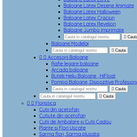
Baloane Latex Desene Animate
Baloane Latex Halloween
Baloane Latex Craciun
Baloane Latex Revelion
Baloane Jumbo Imprimate

Caut
Baloane Modelaj

Cauta


Accesorii Baloane
Rafie legare baloane
Arcada baloane
Butelii Heliu Baloane , HiFloat
Pompa Baloane, Dispozitive Profesion

Cauta

Cauta


Floristica
Cutii din acetofan
Cutiute din acetofan
Cutii de Ambalare și Cutii Cadou
Plante si Flori Uscate
Sarma flori, Sarma plusata