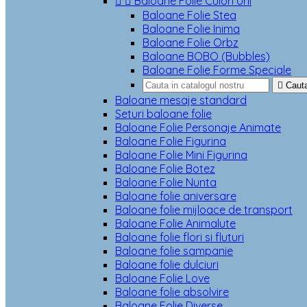


Baloane Folie Culori Uni
Baloane Folie Stea
Baloane Folie Inima
Baloane Folie Orbz
Baloane BOBO (Bubbles)
Baloane Folie Forme Speciale

Caut
Baloane mesaje standard
Seturi baloane folie
Baloane Folie Personaje Animate
Baloane Folie Figurina
Baloane Folie Mini Figurina
Baloane Folie Botez
Baloane Folie Nunta
Baloane folie aniversare
Baloane folie mijloace de transport
Baloane Folie Animalute
Baloane folie flori si fluturi
Baloane folie sampanie
Baloane folie dulciuri
Baloane Folie Love
Baloane folie absolvire
Baloane Folie Diverse