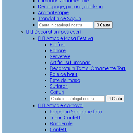
Lumanari Ornamentale
Decoupage, pictura, blank-uri
Aromaterapie
Trandafiri de Sapun

Cauta


Decoratiuni petreceri


Articole Masa Festiva
Farfurii
Pahare
Servetele
Artificii si Lumanari
Decoratiuni Tort si Ornamente Tort
Paie de baut
Fete de masa
Suflatori
Coifuri

Cauta


Articole carnaval
Props-uri Sabloane foto
Tunuri Confetti
Banderole
Confetti