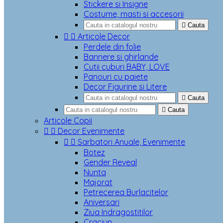
Stickere si Insigne
Costume, masti si accesorii

Cauta


Articole Decor
Perdele din folie
Bannere si ghirlande
Cutii cuburi BABY, LOVE
Panouri cu paiete
Decor Figurine si Litere

Cauta

Cauta
Articole Copii


Decor Evenimente


Sarbatori Anuale, Evenimente
Botez
Gender Reveal
Nunta
Majorat
Petrecerea Burlacitelor
Aniversari
Ziua Indragostitilor
Craciun