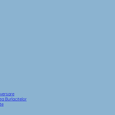
iversare
a Burlacitelor
te