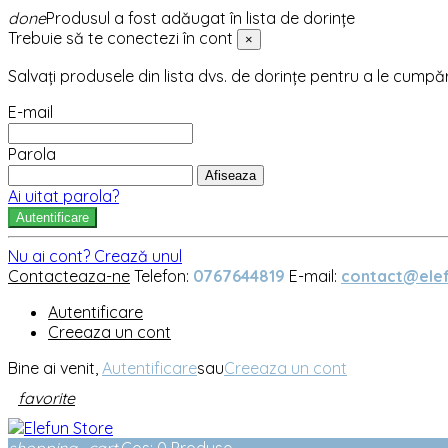
done
Produsul a fost adăugat în lista de dorințe
Trebuie să te conectezi în cont
×
Salvați produsele din lista dvs. de dorințe pentru a le cumpă
E-mail
Parola
Afiseaza
Ai uitat parola?
Autentificare
Nu ai cont? Crează unul
Contacteaza-ne
Telefon:
0767644819
E-mail:
contact@elef
Autentificare
Creeaza un cont
Bine ai venit,
Autentificare
sau
Creeaza un cont
favorite