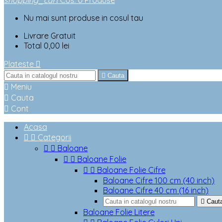
shopping_cart
Cos
:
0
Produse
Nu mai sunt produse in cosul tau
Livrare
Gratuit
Total
0,00 lei
Plateste


Cauta

Meniu

Cauta

Cont
Acasa


Categorii


Baloane


Baloane Folie


Baloane Folie Cifre
Baloane Cifre 100 cm (40 inch)
Baloane Cifre 40 cm (16 inch)

Caut
Baloane Folie Litere