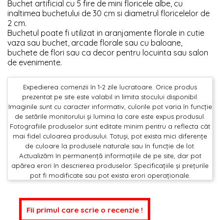
Buchet artificial cu 5 fire de mini floricele albe, cu
inaltimea buchetului de 30 cm si diametrul floricelelor de
2 cm.
Buchetul poate fi utilizat in aranjamente florale in cutie
vaza sau buchet, arcade florale sau cu baloane,
buchete de flori sau ca decor pentru locuinta sau salon
de evenimente.
Expedierea comenzii în 1-2 zile lucratoare. Orice produs
prezentat pe site este valabil in limita stocului disponibil.
Imaginile sunt cu caracter informativ, culorile pot varia în funcție
de setările monitorului și lumina la care este expus produsul.
Fotografiile produselor sunt editate minim pentru a reflecta cât
mai fidel culoarea produsului. Totuși, pot exista mici diferențe
de culoare la produsele naturale sau în funcție de lot.
Actualizăm în permanență informațiile de pe site, dar pot
apărea erori în descrierea produselor. Specificațiile și prețurile
pot fi modificate sau pot exista erori operaționale.
Fii primul care scrie o recenzie !