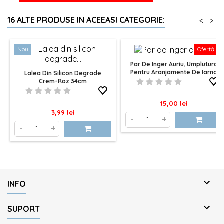
16 ALTE PRODUSE IN ACEEASI CATEGORIE:
<
>
Nou
Ofertă!
Par De Inger Auriu, Umplutura
Pentru Aranjamente De Iarna
Lalea Din Silicon Degrade
Crem-Roz 34cm
Pret
15,00 lei
Pret
3,99 lei
-
+
-
+

INFO

SUPORT