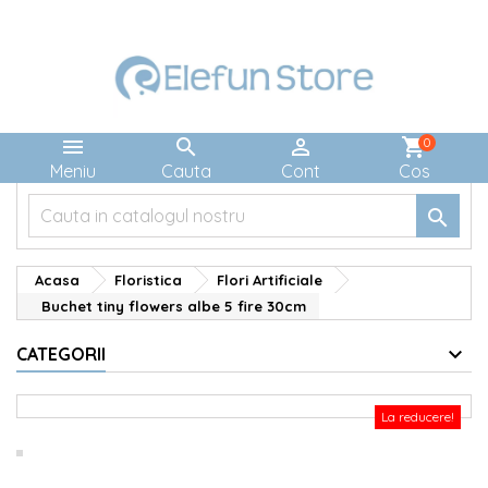



shopping_cart
0
Meniu
Cauta
Cont
Cos

Acasa
Floristica
Flori Artificiale
Buchet tiny flowers albe 5 fire 30cm
CATEGORII
La reducere!