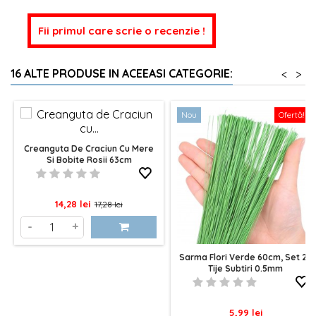
Fii primul care scrie o recenzie !
16 ALTE PRODUSE IN ACEEASI CATEGORIE:
<
>
Nou
Ofertă!
Creanguta De Craciun Cu Mere
Si Bobite Rosii 63cm
Pret
Pret
14,28 lei
17,28 lei
de
-
+
baza
Sarma Flori Verde 60cm, Set 20
Tije Subtiri 0.5mm
Pret
5,99 lei