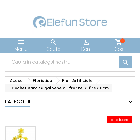



shopping_cart
0
Meniu
Cauta
Cont
Cos

Acasa
Floristica
Flori Artificiale
Buchet narcise galbene cu frunze, 6 fire 60cm
CATEGORII
La reducere!