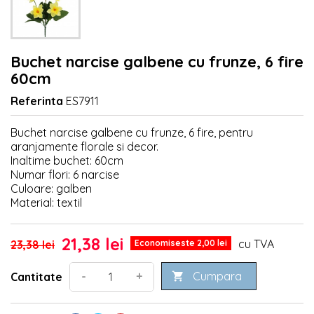
Buchet narcise galbene cu frunze, 6 fire
60cm
Referinta
ES7911
Buchet narcise galbene cu frunze, 6 fire, pentru
aranjamente florale si decor.
Inaltime buchet: 60cm
Numar flori: 6 narcise
Culoare: galben
Material: textil
21,38 lei
cu TVA
23,38 lei
Economiseste 2,00 lei
Cumpara
-
+
Cantitate
