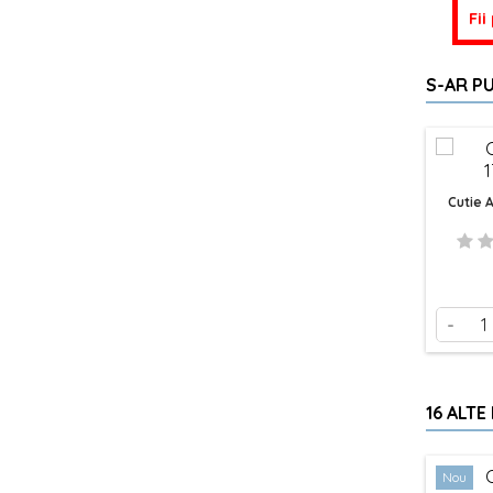
Fii
S-AR PU
Cutie 
-
16 ALTE
Nou