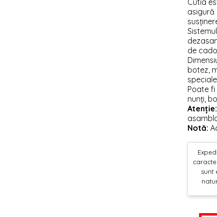
Cutia es
asigură 
susținer
Sistemul
dezasamb
de cadou
Dimensiu
botez, m
speciale
Poate fi
nunți, b
Atenție:
asamblar
Notă:
Ac
Expedi
caracter
sunt 
natur