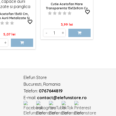
Cutie Acetofan Mare
Transparenta 15x12x9cm Cu
Maner
Acetofan 13x10 Cm,
Cutie 
Aurii Metalizate Si
Flu
Panglica
Pret
3,99 lei
-
+
Pret
5,07 lei
+
-
Elefun Store
Bucuresti, Romania
Telefon:
0767644819
E-mail:
contact@elefunstore.ro