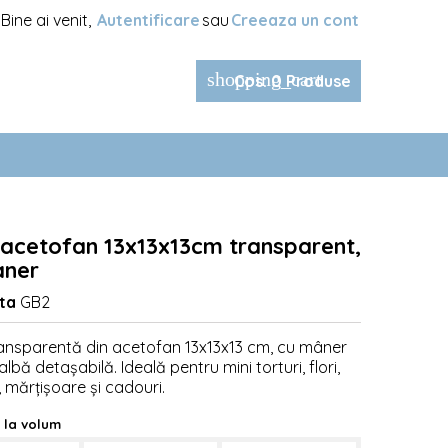
Bine ai venit,
Autentificare
sau
Creeaza un cont
shopping_cart
Cos
:
0
Produse
 acetofan 13x13x13cm transparent,
aner
ta
GB2
ransparentă din acetofan 13x13x13 cm, cu mâner
albă detașabilă. Ideală pentru mini torturi, flori,
, mărțișoare și cadouri.
 la volum