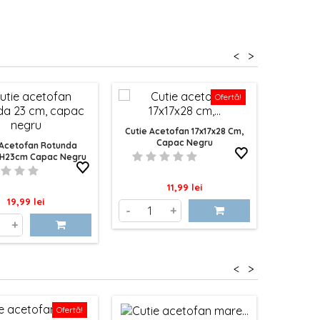
<
>
Ofertă!
Cutie Acetofan 17x17x28 Cm,
Cutie Ac
Capac Negru
C
 Acetofan Rotunda
 H23cm Capac Negru
Pret
11,99 lei
Pret
19,99 lei
-
+
-
+
<
>
Ofertă!
Nou