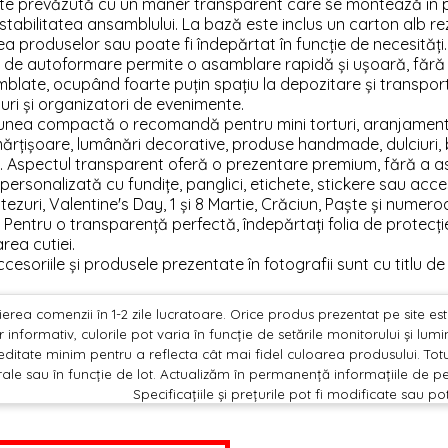
te prevăzută cu un mâner transparent care se montează în pa
stabilitatea ansamblului. La bază este inclus un carton alb rez
ea produselor sau poate fi îndepărtat în funcție de necesități.
 de autoformare permite o asamblare rapidă și ușoară, fără ac
late, ocupând foarte puțin spațiu la depozitare și transport, f
ri și organizatori de evenimente.
nea compactă o recomandă pentru mini torturi, aranjamente f
ărțișoare, lumânări decorative, produse handmade, dulciuri, bi
. Aspectul transparent oferă o prezentare premium, fără a as
 personalizată cu fundițe, panglici, etichete, stickere sau acces
otezuri, Valentine's Day, 1 și 8 Martie, Crăciun, Paște și numero
Pentru o transparență perfectă, îndepărtați folia de protecț
ea cutiei.
cesoriile și produsele prezentate în fotografii sunt cu titlu de
erea comenzii în 1-2 zile lucratoare. Orice produs prezentat pe site este 
 informativ, culorile pot varia în funcție de setările monitorului și lu
editate minim pentru a reflecta cât mai fidel culoarea produsului. Totu
ale sau în funcție de lot. Actualizăm în permanență informațiile de pe
Specificațiile și prețurile pot fi modificate sau po