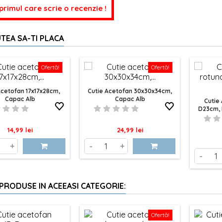
 primul care scrie o recenzie !
TEA SA-TI PLACA
Ofertă!
Ofertă!
Acetofan 17x17x28cm,
Cutie Acetofan 30x30x34cm,
Capac Alb
Capac Alb
Cutie
D23cm,
Pret
Pret
14,99 lei
24,99 lei
+
-
+
-
 PRODUSE IN ACEEASI CATEGORIE:
Ofertă!