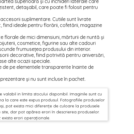
rtea superioară și cu închideri laterale care
istent, detașabil, care poate fi folosit pentru
cesorii suplimentare. Cutiile sunt livrate
iind ideale pentru florării, cofetării, magazine
lorale de mici dimensiuni, mărturii de nuntă și
juterii, cosmetice, figurine sau alte cadouri
cunde frumusețea produsului din interior.
orii decorative, fiind potrivită pentru aniversări,
ase alte ocazii speciale.
ie de pe elementele transparente înainte de
 prezentare și nu sunt incluse în pachet.
valabil in limita stocului disponibil. Imaginile sunt cu
mina la care este expus produsul. Fotografiile produselor
și, pot exista mici diferențe de culoare la produsele
 site, dar pot apărea erori în descrierea produselor.
t exista erori operaționale.