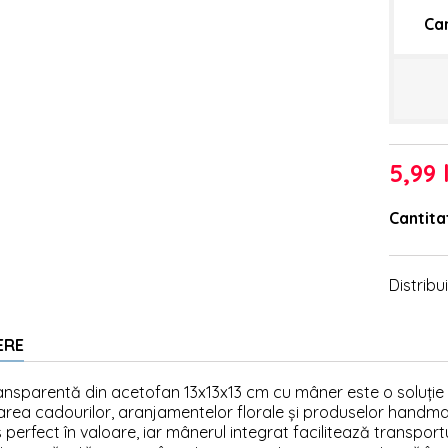
Ca
5,99 
Cantita
Distribui
ERE
ansparentă din acetofan 13x13x13 cm cu mâner este o soluție
rea cadourilor, aranjamentelor florale și produselor handmad
 perfect în valoare, iar mânerul integrat facilitează transport