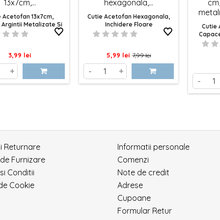
e Acetofan 13x7cm,
Cutie Acetofan Hexagonala,
Argintii Metalizate Si
Inchidere Floare
Cutie 
Panglica
Capace 
Pret
Pret
Pret
3,99 lei
5,99 lei
7,99 lei
de
+
-
+
-
baza
si Returnare
Informatii personale
 de Furnizare
Comenzi
si Conditii
Note de credit
 de Cookie
Adrese
Cupoane
Formular Retur