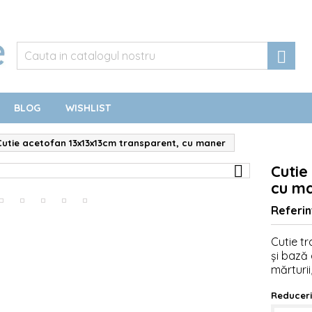

BLOG
WISHLIST
Cutie acetofan 13x13x13cm transparent, cu maner
Cutie

cu m
Referin
Cutie t
și bază 
mărturii
Reduceri