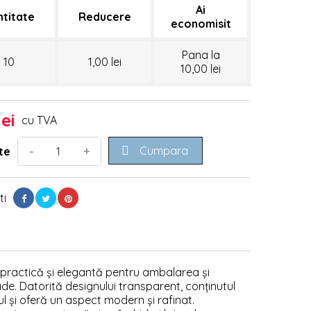
Ai
ntitate
Reducere
economisit
Pana la
10
1,00 lei
10,00 lei
lei
cu TVA

Cumpara
-
+
te
ti
 practică și elegantă pentru ambalarea și
e. Datorită designului transparent, conținutul
ul și oferă un aspect modern și rafinat.