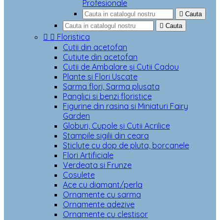
Profesionale

Cauta

Cauta


Floristica
Cutii din acetofan
Cutiute din acetofan
Cutii de Ambalare și Cutii Cadou
Plante si Flori Uscate
Sarma flori, Sarma plusata
Panglici si benzi floristice
Figurine din rasina si Miniaturi Fairy
Garden
Globuri, Cupole și Cutii Acrilice
Stampile sigilii din ceara
Sticlute cu dop de pluta, borcanele
Flori Artificiale
Verdeata si Frunze
Cosulete
Ace cu diamant/perla
Ornamente cu sarma
Ornamente adezive
Ornamente cu clestisor