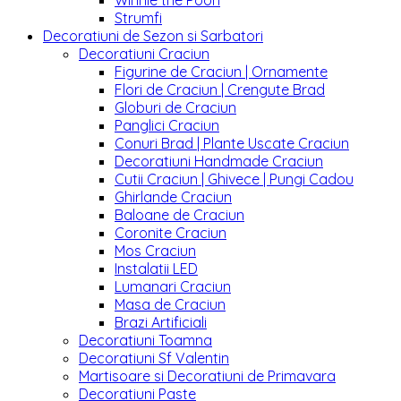
Winnie the Pooh
Strumfi
Decoratiuni de Sezon si Sarbatori
Decoratiuni Craciun
Figurine de Craciun | Ornamente
Flori de Craciun | Crengute Brad
Globuri de Craciun
Panglici Craciun
Conuri Brad | Plante Uscate Craciun
Decoratiuni Handmade Craciun
Cutii Craciun | Ghivece | Pungi Cadou
Ghirlande Craciun
Baloane de Craciun
Coronite Craciun
Mos Craciun
Instalatii LED
Lumanari Craciun
Masa de Craciun
Brazi Artificiali
Decoratiuni Toamna
Decoratiuni Sf Valentin
Martisoare si Decoratiuni de Primavara
Decoratiuni Paste