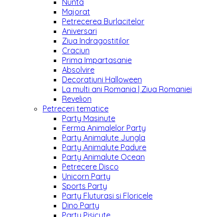
Nunta
Majorat
Petrecerea Burlacitelor
Aniversari
Ziua Indragostitilor
Craciun
Prima Impartasanie
Absolvire
Decoratiuni Halloween
La multi ani Romania | Ziua Romaniei
Revelion
Petreceri tematice
Party Masinute
Ferma Animalelor Party
Party Animalute Jungla
Party Animalute Padure
Party Animalute Ocean
Petrecere Disco
Unicorn Party
Sports Party
Party Fluturasi si Floricele
Dino Party
Party Pisicute