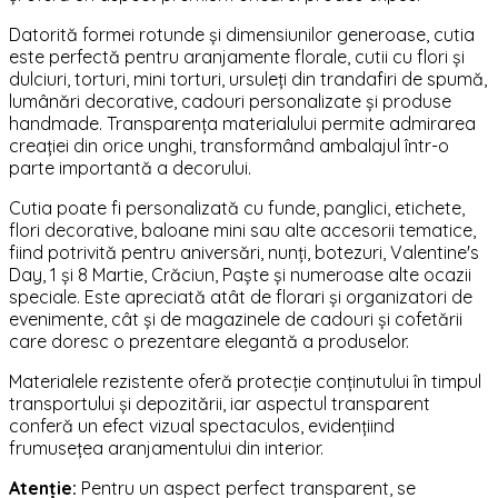
Datorită formei rotunde și dimensiunilor generoase, cutia
este perfectă pentru aranjamente florale, cutii cu flori și
dulciuri, torturi, mini torturi, ursuleți din trandafiri de spumă,
lumânări decorative, cadouri personalizate și produse
handmade. Transparența materialului permite admirarea
creației din orice unghi, transformând ambalajul într-o
parte importantă a decorului.
Cutia poate fi personalizată cu funde, panglici, etichete,
flori decorative, baloane mini sau alte accesorii tematice,
fiind potrivită pentru aniversări, nunți, botezuri, Valentine's
Day, 1 și 8 Martie, Crăciun, Paște și numeroase alte ocazii
speciale. Este apreciată atât de florari și organizatori de
evenimente, cât și de magazinele de cadouri și cofetării
care doresc o prezentare elegantă a produselor.
Materialele rezistente oferă protecție conținutului în timpul
transportului și depozitării, iar aspectul transparent
conferă un efect vizual spectaculos, evidențiind
frumusețea aranjamentului din interior.
Atenție:
Pentru un aspect perfect transparent, se