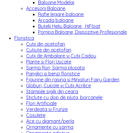
Baloane Modelaj
Accesorii Baloane
Rafie legare baloane
Arcada baloane
Butelii Heliu Baloane , HiFloat
Pompa Baloane, Dispozitive Profesionale
Floristica
Cutii din acetofan
Cutiute din acetofan
Cutii de Ambalare și Cutii Cadou
Plante si Flori Uscate
Sarma flori, Sarma plusata
Panglici si benzi floristice
Figurine din rasina si Miniaturi Fairy Garden
Globuri, Cupole și Cutii Acrilice
Stampile sigilii din ceara
Sticlute cu dop de pluta, borcanele
Flori Artificiale
Verdeata si Frunze
Cosulete
Ace cu diamant/perla
Ornamente cu sarma