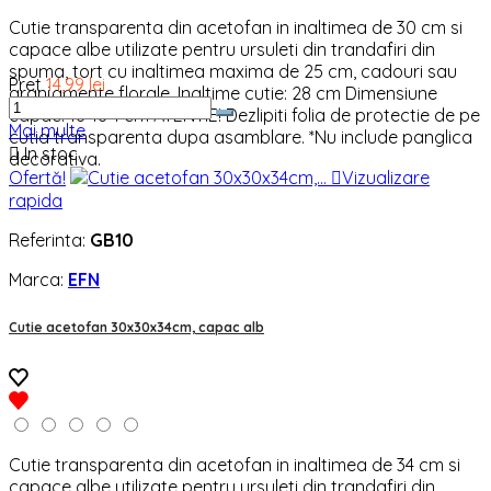
Cutie transparenta din acetofan in inaltimea de 30 cm si
capace albe utilizate pentru ursuleti din trandafiri din
spuma, tort cu inaltimea maxima de 25 cm, cadouri sau
Pret
14,99 lei
aranjamente florale. Inaltime cutie: 28 cm Dimensiune
capac: 18*18*1 cm ATENTIE! Dezlipiti folia de protectie de pe
Mai multe
cutia transparenta dupa asamblare. *Nu include panglica

In stoc
decorativa.
Ofertă!

Vizualizare
rapida
Referinta:
GB10
Marca:
EFN
Cutie acetofan 30x30x34cm, capac alb
Cutie transparenta din acetofan in inaltimea de 34 cm si
capace albe utilizate pentru ursuleti din trandafiri din