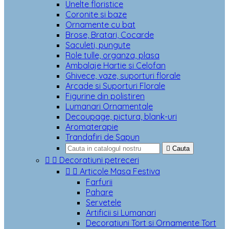
Unelte floristice
Coronite si baze
Ornamente cu bat
Brose, Bratari, Cocarde
Saculeti, pungute
Role tulle, organza, plasa
Ambalaje Hartie si Celofan
Ghivece, vaze, suporturi florale
Arcade si Suporturi Florale
Figurine din polistiren
Lumanari Ornamentale
Decoupage, pictura, blank-uri
Aromaterapie
Trandafiri de Sapun

Cauta


Decoratiuni petreceri


Articole Masa Festiva
Farfurii
Pahare
Servetele
Artificii si Lumanari
Decoratiuni Tort si Ornamente Tort