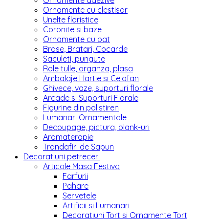
Ornamente adezive
Ornamente cu clestisor
Unelte floristice
Coronite si baze
Ornamente cu bat
Brose, Bratari, Cocarde
Saculeti, pungute
Role tulle, organza, plasa
Ambalaje Hartie si Celofan
Ghivece, vaze, suporturi florale
Arcade si Suporturi Florale
Figurine din polistiren
Lumanari Ornamentale
Decoupage, pictura, blank-uri
Aromaterapie
Trandafiri de Sapun
Decoratiuni petreceri
Articole Masa Festiva
Farfurii
Pahare
Servetele
Artificii si Lumanari
Decoratiuni Tort si Ornamente Tort