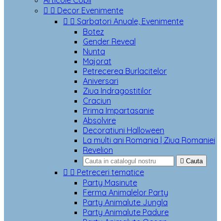
Articole Copii


Decor Evenimente


Sarbatori Anuale, Evenimente
Botez
Gender Reveal
Nunta
Majorat
Petrecerea Burlacitelor
Aniversari
Ziua Indragostitilor
Craciun
Prima Impartasanie
Absolvire
Decoratiuni Halloween
La multi ani Romania | Ziua Romaniei
Revelion

Cauta


Petreceri tematice
Party Masinute
Ferma Animalelor Party
Party Animalute Jungla
Party Animalute Padure