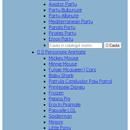
Aviator Party
Party Buburuze
Party Albinute
Mediterranean Party
Panda Party
Pirates Party
Emoji Party

Cauta


Personaje Animate
Mickey Mouse
Minnie Mouse
Fulger Mcqueen | Cars
Baby Shark
Patrula Catelusilor Paw Patrol
Printesele Disney
Frozen
Peppa Pig
Eroi In Pijamale
Papusile LOL
Spiderman
Minioni
Little Pony