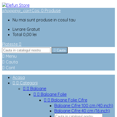
shopping_cart
Cos
:
0
Produse
Nu mai sunt produse in cosul tau
Livrare
Gratuit
Total
0,00 lei
Plateste


Cauta

Meniu

Cauta

Cont
Acasa


Categorii


Baloane


Baloane Folie


Baloane Folie Cifre
Baloane Cifre 100 cm (40 inch)
Baloane Cifre 40 cm (16 inch)