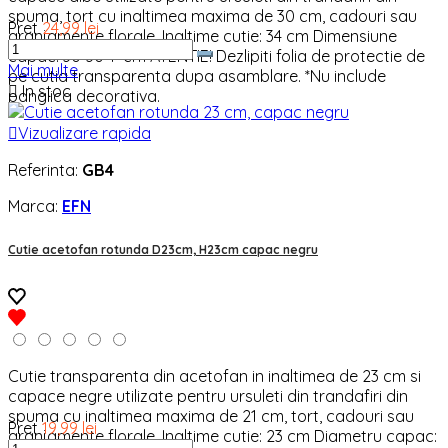
spuma, tort cu inaltimea maxima de 30 cm, cadouri sau
Pret
24,99 lei
aranjamente florale. Inaltime cutie: 34 cm Dimensiune
capac: 30*30*1 cm ATENTIE! Dezlipiti folia de protectie de
Mai multe
pe cutia transparenta dupa asamblare. *Nu include

In stoc
panglica decorativa.

Vizualizare rapida
Referinta:
GB4
Marca:
EFN
Cutie acetofan rotunda D23cm, H23cm capac negru
Cutie transparenta din acetofan in inaltimea de 23 cm si
capace negre utilizate pentru ursuleti din trandafiri din
spuma cu inaltimea maxima de 21 cm, tort, cadouri sau
Pret
19,99 lei
aranjamente florale. Inaltime cutie: 23 cm Diametru capac: