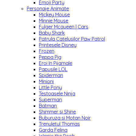
Emoji Party
Personaje Animate
Mickey Mouse
Minnie Mouse
Fulger Mcqueen | Cars
Baby Shark
Patrula Catelusilor Paw Patrol
Printesele Disney
Frozen
Peppa Pig
Eroi In Pijamale
Papusile LOL
Spiderman
Minioni
Little Pony
Testoasele Ninja
Superman
Batman
Shimmer si Shine
Buburuza si Motan Noir
Trenuletul Thomas
Garda Felina