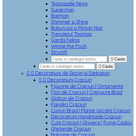
Testoasele Ninja
Superman
Batman
Shimmer si Shine
Buburuza si Motan Noir
Trenuletul Thomas
Garda Felina
Winnie the Pooh
Strumfi

Cauta

Cauta


Decoratiuni de Sezon si Sarbatori


Decoratiuni Craciun
Figurine de Craciun | Ornamente
Flori de Craciun | Crengute Brad
Globuri de Craciun
Panglici Craciun
Conuri Brad | Plante Uscate Craciun
Decoratiuni Handmade Craciun
Cutii Craciun | Ghivece | Pungi Cadou
Ghirlande Craciun
Baloane de Craciun