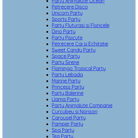
Party Animalute Ocean
Petrecere Disco
Unicorn Party
Sports Party
Party Fluturasi si Floricele
Dino Party
Party Pisicute
Petrecere Cai si Echitatie
Sweet Candy Party
Space Party
Party Sirene
Flamingo Tropical Party
Party Lebada
Marine Party
Princess Party
Party Balerine
Llama Party
Party Animalute Companie
Curcubeu si Norisori
Carousel Party
Pamper Party
Spa Party
Tea Party