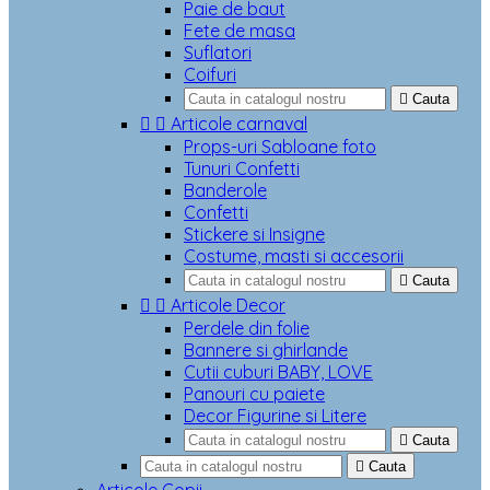
Paie de baut
Fete de masa
Suflatori
Coifuri

Cauta


Articole carnaval
Props-uri Sabloane foto
Tunuri Confetti
Banderole
Confetti
Stickere si Insigne
Costume, masti si accesorii

Cauta


Articole Decor
Perdele din folie
Bannere si ghirlande
Cutii cuburi BABY, LOVE
Panouri cu paiete
Decor Figurine si Litere

Cauta

Cauta