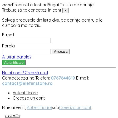
done
Produsul a fost adăugat în lista de dorințe
Trebuie să te conectezi în cont
×
Salvați produsele din lista dvs. de dorințe pentru a le
cumpăra mai târziu.
E-mail
Parola
Afiseaza
Ai uitat parola?
Autentificare
Nu ai cont? Crează unul
Contacteaza-ne
Telefon:
0767644819
E-mail:
contact@elefunstore.ro
Autentificare
Creeaza un cont
Bine ai venit,
Autentificare
sau
Creeaza un cont
favorite