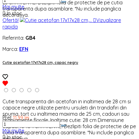
23 cm ATENTIE! Dezlipiti folia de protectie de pe cutia
Mai multe
transparenta dupa asamblare. *Nu include panglica

In stoc
decorativa.
Ofertă!

Vizualizare
rapida
Referinta:
GB4
Marca:
EFN
Cutie acetofan 17x17x28 cm, capac negru
Cutie transparenta din acetofan in inaltimea de 28 cm si
capace negre utilizate pentru ursuleti din trandafiri din
spuma, tort cu inaltimea maxima de 25 cm, cadouri sau
Pret
11,99 lei
aranjamente florale. Inaltime cutie: 28 cm Dimensiune
capac: 18*18*1 cm ATENTIE! Dezlipiti folia de protectie de pe
Mai multe
cutia transparenta dupa asamblare. *Nu include panglica

In stoc
decorativa.