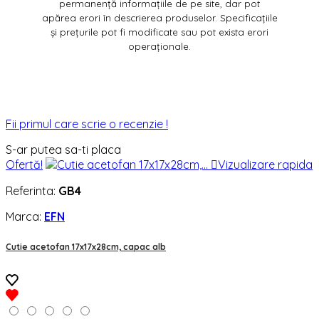
permanență informațiile de pe site, dar pot
apărea erori în descrierea produselor. Specificațiile
și prețurile pot fi modificate sau pot exista erori
operaționale.
Fii primul care scrie o recenzie !
S-ar putea sa-ti placa
Ofertă!

Vizualizare rapida
Referinta:
GB4
Marca:
EFN
Cutie acetofan 17x17x28cm, capac alb