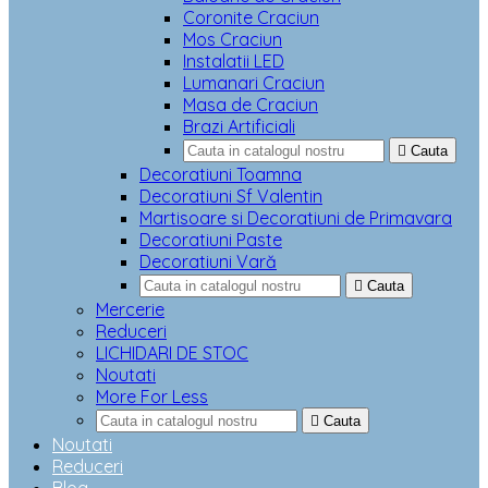
Coronite Craciun
Mos Craciun
Instalatii LED
Lumanari Craciun
Masa de Craciun
Brazi Artificiali

Cauta
Decoratiuni Toamna
Decoratiuni Sf Valentin
Martisoare si Decoratiuni de Primavara
Decoratiuni Paste
Decoratiuni Vară

Cauta
Mercerie
Reduceri
LICHIDARI DE STOC
Noutati
More For Less

Cauta
Noutati
Reduceri