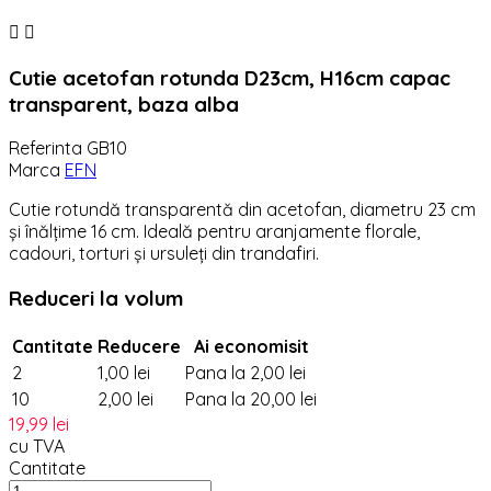


Cutie acetofan rotunda D23cm, H16cm capac
transparent, baza alba
Referinta
GB10
Marca
EFN
Cutie rotundă transparentă din acetofan, diametru 23 cm
și înălțime 16 cm. Ideală pentru aranjamente florale,
cadouri, torturi și ursuleți din trandafiri.
Reduceri la volum
Cantitate
Reducere
Ai economisit
2
1,00 lei
Pana la 2,00 lei
10
2,00 lei
Pana la 20,00 lei
19,99 lei
cu TVA
Cantitate