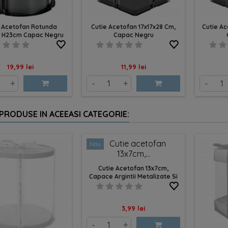
e Acetofan Rotunda
Cutie Acetofan 17x17x28 Cm,
Cutie A
 H23cm Capac Negru
Capac Negru
Pret
Pret
19,99 lei
11,99 lei
+
-
+
-
 PRODUSE IN ACEEASI CATEGORIE:
Nou
Cutie Acetofan 13x7cm,
Capace Argintii Metalizate Si
Panglica
Pret
3,99 lei
-
+