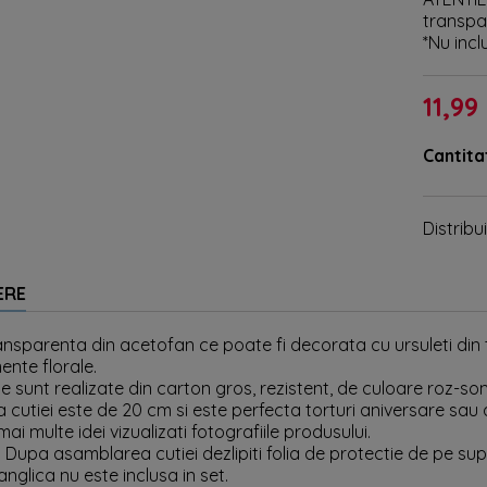
transpa
*Nu inc
11,99 
Cantita
Distribui
ERE
ansparenta din acetofan ce poate fi decorata cu ursuleti din 
nte florale.
 sunt realizate din carton gros, rezistent, de culoare roz-so
a cutiei este de 20 cm si este perfecta torturi aniversare sau
mai multe idei vizualizati fotografiile produsului.
 Dupa asamblarea cutiei dezlipiti folia de protectie de pe su
nglica nu este inclusa in set.