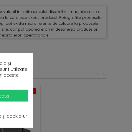
valabil in limita stocului disponibil. Imaginile sunt cu
mina la care este expus produsul. Fotografiile produselor
și, pot exista mici diferențe de culoare la produsele
 site, dar pot apărea erori în descrierea produselor.
t exista erori operaționale.
ia și
sunt utilizate
<
>
ți aceste
Ofertă!
eptă
e și cookie-uri