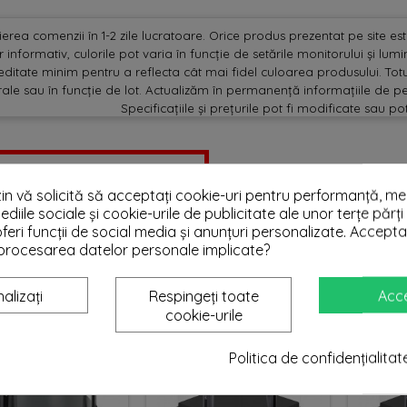
erea comenzii în 1-2 zile lucratoare. Orice produs prezentat pe site este 
 informativ, culorile pot varia în funcție de setările monitorului și lu
editate minim pentru a reflecta cât mai fidel culoarea produsului. Totu
ale sau în funcție de lot. Actualizăm în permanență informațiile de pe
Specificațiile și prețurile pot fi modificate sau po
 primul care scrie o recenzie !
n vă solicită să acceptați cookie-uri pentru performanță, med
ediile sociale și cookie-urile de publicitate ale unor terțe părți 
TEA SA-TI PLACA
feri funcții de social media și anunțuri personalizate. Accepta
i procesarea datelor personale implicate?
Ofertă!
alizați
Respingeți toate
Acc
cookie-urile
Politica de confidențialitat