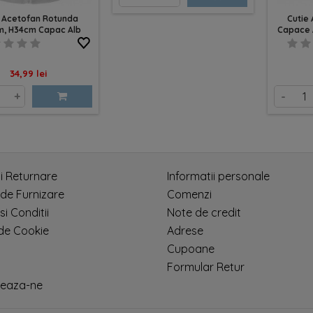
e Acetofan Rotunda
Cutie 
, H34cm Capac Alb
Capace A
Pret
34,99 lei
+
-
si Returnare
Informatii personale
 de Furnizare
Comenzi
si Conditii
Note de credit
 de Cookie
Adrese
Cupoane
Formular Retur
eaza-ne