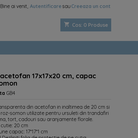
Bine ai venit,
Autentificare
sau
Creeaza un cont
shopping_cart
Cos
:
0
Produse
 acetofan 17x17x20 cm, capac
somon
ta
GB4
ransparenta din acetofan in inaltimea de 20 cm si
oz-somon utilizate pentru ursuleti din trandafiri
a, tort, cadouri sau aranjamente florale.
 cutie: 20 cm
une capac: 17*17*1 cm
 Dezlipiti folia de protectie de pe cutia