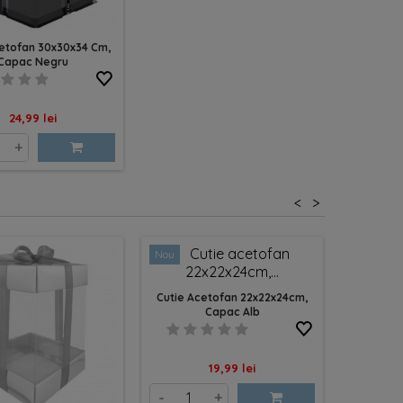
cetofan 30x30x34 Cm,
Capac Negru
Pret
24,99 lei
+
<
>
Nou
Nou
Cutie Acetofan 22x22x24cm,
Cutie A
Capac Alb
Capac Tra
Pret
19,99 lei
-
+
-