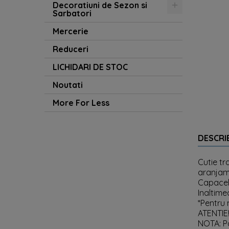
Decoratiuni de Sezon si
Sarbatori
Mercerie
Reduceri
LICHIDARI DE STOC
Noutati
More For Less
DESCRI
Cutie tr
aranjame
Capacele
Inaltime
*Pentru 
ATENTIE!
NOTA: Pa