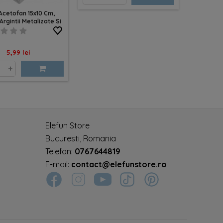
Acetofan 15x10 Cm,
rgintii Metalizate Si
Panglica
Pret
5,99 lei
+
Elefun Store
Bucuresti, Romania
Telefon:
0767644819
E-mail:
contact@elefunstore.ro