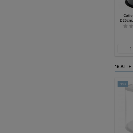
Cuti
D23cm,
-
16 ALTE
Nou