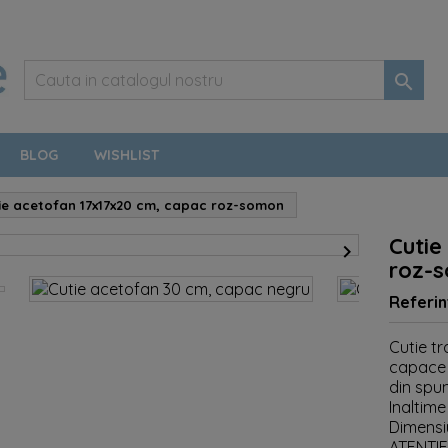

BLOG
WISHLIST
ie acetofan 17x17x20 cm, capac roz-somon
Cutie

roz-
Referin
Cutie t
capace r
din spum
Inaltime
Dimensi
ATENTIE!