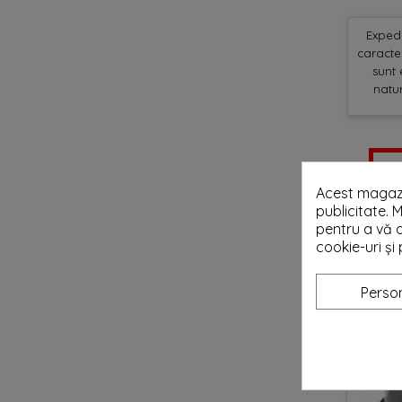
Expedi
caracter
sunt 
natur
Fii
Acest magazi
publicitate. M
S-AR PU
pentru a vă o
cookie-uri ș
Person