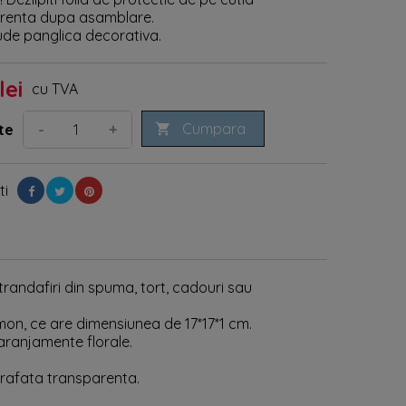
renta dupa asamblare.
lude panglica decorativa.
lei
cu TVA
Cumpara
-
+
te

ti
trandafiri din spuma, tort, cadouri sau
mon, ce are dimensiunea de 17*17*1 cm.
 aranjamente florale.
prafata transparenta.