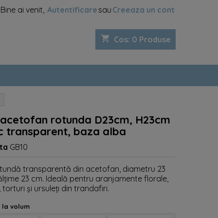
Bine ai venit,
Autentificare
sau
Creeaza un cont
shopping_cart
Cos
:
0
Produse
 acetofan rotunda D23cm, H23cm
 transparent, baza alba
ta
GB10
otundă transparentă din acetofan, diametru 23
ălțime 23 cm. Ideală pentru aranjamente florale,
torturi și ursuleți din trandafiri.
 la volum