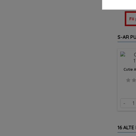
Fii
S-AR PU
Cutie 
-
16 ALTE