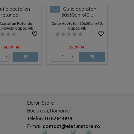
Nou
Nou
 Acetofan Rotunda
Cutie Acetofan 30x30cmx40,
Cutie
, H34cm Capac Alb
Capac Alb
Capace Ar
Pret
Pret
34,99 lei
29,99 lei
+
-
+
-
Elefun Store
Bucuresti, Romania
Telefon:
0767644819
E-mail:
contact@elefunstore.ro