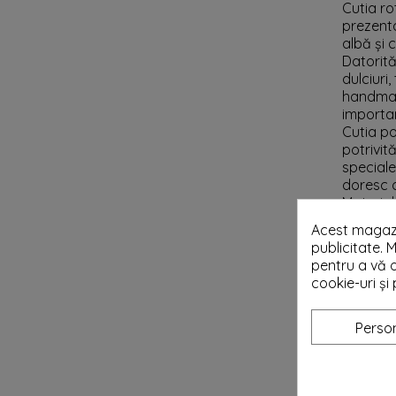
Cutia ro
prezenta
albă și 
Datorită
dulciuri
handmade
importan
Cutia po
potrivit
speciale
doresc 
Material
un efect
Acest magazi
Atenție:
publicitate. M
transpar
pentru a vă o
Notă:
Pa
cookie-uri ș
Expedi
Person
caracter
sunt 
natur