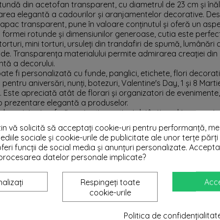
tundă din acetofan transparent, cu diametrul de 23 cm și înă
rea elegantă a cadourilor și aranjamentelor decorative. Des
capac transparent, pune în valoare conținutul și oferă un as
 formei rotunde și dimensiunilor generoase, cutia este perfectă
, torturi, mini torturi, ursuleți din trandafiri de spumă, lumână
. Transparența materialului permite admirarea creației din 
tă a decorului.
ate fi personalizată cu funde, panglici, etichete, flori decorat
ă pentru aniversări, nunți, botezuri, Valentine's Day, 1 și 8 Mar
. Este apreciată atât de florari și organizatori de evenimente,
o prezentare elegantă a produselor.
ele rezistente oferă protecție conținutului în timpul transportu
 vizual spectaculos, evidențiind frumusețea aranjamentului din 
n vă solicită să acceptați cookie-uri pentru performanță, med
Pentru un aspect perfect transparent, se recomandă îndepărt
ediile sociale și cookie-urile de publicitate ale unor terțe părți 
ente înainte de asamblare și utilizare.
feri funcții de social media și anunțuri personalizate. Accepta
nglicile, florile și celelalte accesorii decorative prezentate în
i procesarea datelor personale implicate?
erea comenzii în 1-2 zile lucratoare. Orice produs prezentat pe site este 
alizați
Respingeți toate
Acc
 informativ, culorile pot varia în funcție de setările monitorului și lu
cookie-urile
editate minim pentru a reflecta cât mai fidel culoarea produsului. Totu
ale sau în funcție de lot. Actualizăm în permanență informațiile de pe
Politica de confidențialitat
Specificațiile și prețurile pot fi modificate sau po