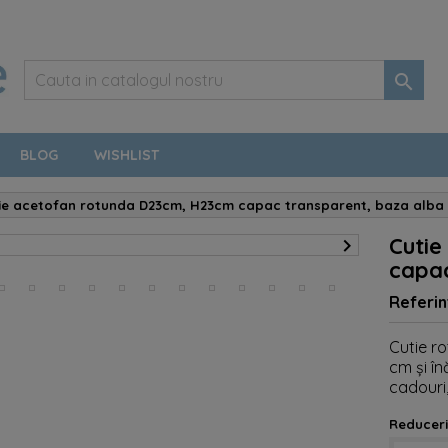

BLOG
WISHLIST
ie acetofan rotunda D23cm, H23cm capac transparent, baza alba
Cutie

capac
Referin
Cutie r
cm și în
cadouri, 
Reduceri