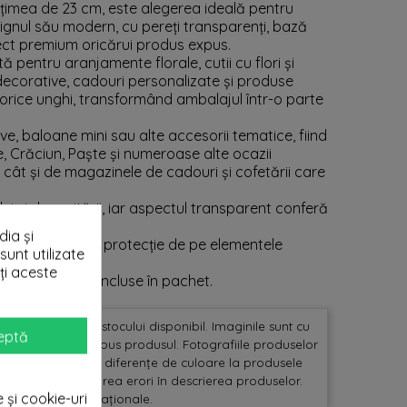
lțimea de 23 cm, este alegerea ideală pentru
ignul său modern, cu pereți transparenți, bază
pect premium oricărui produs expus.
 pentru aranjamente florale, cutii cu flori și
ri decorative, cadouri personalizate și produse
orice unghi, transformând ambalajul într-o parte
ive, baloane mini sau alte accesorii tematice, fiind
tie, Crăciun, Paște și numeroase alte ocazii
 cât și de magazinele de cadouri și cofetării care
lui și depozitării, iar aspectul transparent conferă
interior.
ia și
area foliei de protecție de pe elementele
sunt utilizate
ți aceste
 imagini nu sunt incluse în pachet.
valabil in limita stocului disponibil. Imaginile sunt cu
eptă
mina la care este expus produsul. Fotografiile produselor
și, pot exista mici diferențe de culoare la produsele
 site, dar pot apărea erori în descrierea produselor.
e și cookie-uri
t exista erori operaționale.