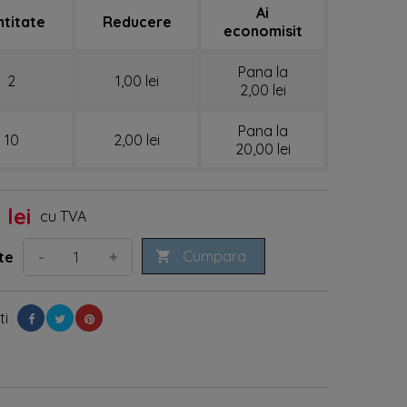
Ai
ntitate
Reducere
economisit
Pana la
2
1,00 lei
2,00 lei
Pana la
10
2,00 lei
20,00 lei
 lei
cu TVA
Cumpara
-
+
te

ti