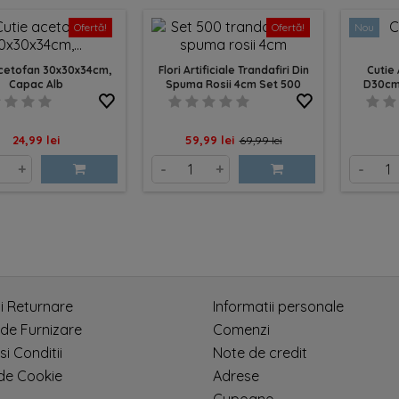
Ofertă!
Ofertă!
Nou
Acetofan 30x30x34cm,
Flori Artificiale Trandafiri Din
Cutie
Capac Alb
Spuma Rosii 4cm Set 500
D30cm
Pret
Pret
Pret
24,99 lei
59,99 lei
69,99 lei
de
+
-
+
-
baza
si Returnare
Informatii personale
 de Furnizare
Comenzi
si Conditii
Note de credit
 de Cookie
Adrese