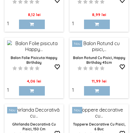
Pret
Pret
8,12 lei
8,99 lei
Nou
Balon Folie Pisicuta Happy
Balon Rotund Cu Pisici, Happy
Birthday
Birthday 45cm
Pret
Pret
4,06 lei
11,99 lei
Nou
Nou
Ghirlanda Decorativă Cu
Toppere Decorative Cu Pisici,
Pisici, 150 Cm
6 Buc