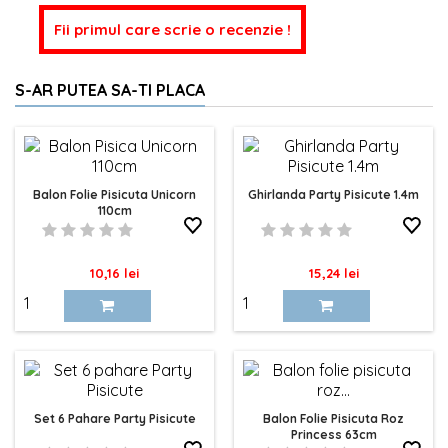
Fii primul care scrie o recenzie !
S-AR PUTEA SA-TI PLACA
Balon Folie Pisicuta Unicorn
Ghirlanda Party Pisicute 1.4m
110cm
Pret
Pret
10,16 lei
15,24 lei
Set 6 Pahare Party Pisicute
Balon Folie Pisicuta Roz
Princess 63cm