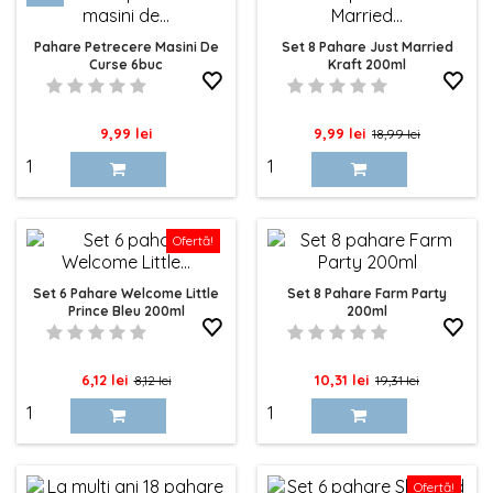
Pahare Petrecere Masini De
Set 8 Pahare Just Married
Curse 6buc
Kraft 200ml
Pret
Pret
Pret
9,99 lei
9,99 lei
18,99 lei
de
baza
Ofertă!
Set 6 Pahare Welcome Little
Set 8 Pahare Farm Party
Prince Bleu 200ml
200ml
Pret
Pret
Pret
Pret
6,12 lei
10,31 lei
8,12 lei
19,31 lei
de
de
baza
baza
Ofertă!