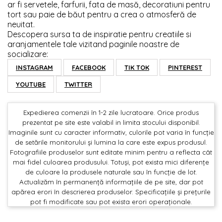
ar fi servetele, farfurii, fata de masă, decoratiuni pentru
tort sau paie de băut pentru a crea o atmosferă de
neuitat.
Descopera sursa ta de inspiratie pentru creatiile si
aranjamentele tale vizitand paginile noastre de
socializare:
INSTAGRAM
FACEBOOK
TIK TOK
PINTEREST
YOUTUBE
TWITTER
Expedierea comenzii în 1-2 zile lucratoare. Orice produs
prezentat pe site este valabil in limita stocului disponibil.
Imaginile sunt cu caracter informativ, culorile pot varia în funcție
de setările monitorului și lumina la care este expus produsul.
Fotografiile produselor sunt editate minim pentru a reflecta cât
mai fidel culoarea produsului. Totuși, pot exista mici diferențe
de culoare la produsele naturale sau în funcție de lot.
Actualizăm în permanență informațiile de pe site, dar pot
apărea erori în descrierea produselor. Specificațiile și prețurile
pot fi modificate sau pot exista erori operaționale.