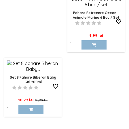
Pahare Petrecere Ocean -
Animale Marine 6 Buc / Set
Pret
9,99 lei
Set 8 Pahare Biberon Baby
Girl 200ml
Pret
Pret
10,29 lei
18,29 lei
de
baza