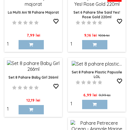
La Multi Ani 18 Pahare Majorat
Set 6 Pahare She Said Yes!
Rose Gold 220ml
Pret
Pret
Pret
7,99 lei
9,16 lei
10,16 lei
de
baza
Set 8 Pahare Plastic Papusile
LOL
Set 8 Pahare Baby Girl 266ml
Pret
Pret
6,99 lei
9,99 lei
Pret
12,19 lei
de
baza