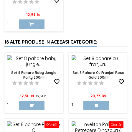
Pret
12,99 lei
16 ALTE PRODUSE IN ACEEASI CATEGORIE:
Set 8 Pahare Baby Jungle
Set 8 Pahare Cu Franjuri Rose
Party 200ml
Gold 200ml
Pret
Pret
Pret
12,31 lei
20,33 lei
19,31 lei
de
baza
Ofertă!
Ofertă!