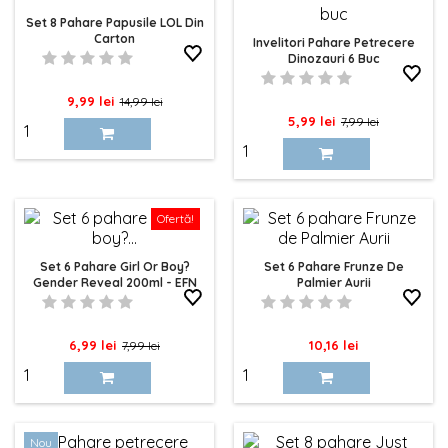
Set 8 Pahare Papusile LOL Din
Carton
Invelitori Pahare Petrecere
Dinozauri 6 Buc
Pret
Pret
9,99 lei
14,99 lei
Pret
Pret
5,99 lei
7,99 lei
de
de
baza
baza
Ofertă!
Set 6 Pahare Girl Or Boy?
Set 6 Pahare Frunze De
Gender Reveal 200ml - EFN
Palmier Aurii
Pret
Pret
Pret
6,99 lei
10,16 lei
7,99 lei
de
baza
Nou