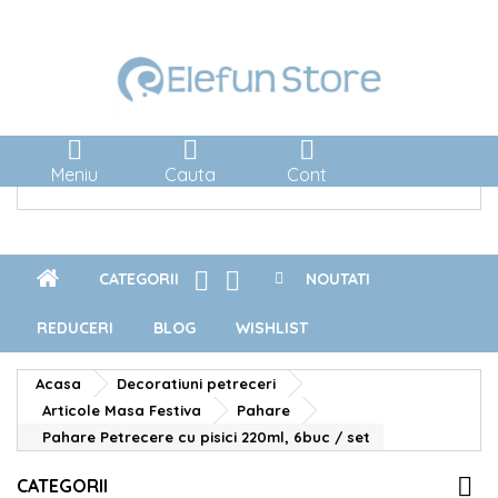



Meniu
Cauta
Cont


CATEGORII
NOUTATI
REDUCERI
BLOG
WISHLIST
Acasa
Decoratiuni petreceri
Articole Masa Festiva
Pahare
Pahare Petrecere cu pisici 220ml, 6buc / set
CATEGORII