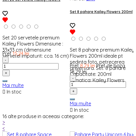
Set 8 pahare Kailey Flowers 200ml
Set 20 servetele premium
Kailey Flowers Dimensiune :
33x33 cm (dimensiune
Set 8 pahare premium Kailey
Pret
15,24 lei
servetel impaturit: cca. 16 cm)
Flowers 200ml ideale pt
-
sedinta foto, petrecerea
Pret
8,29 lei
Pret de baza
aniversara. Set: 8 pahare
18,29 lei
+
Capacitate: 200ml
-
Tematica: Kailey Flowers
Mai multe

In stoc
+
Mai multe

In stoc
16 alte produse in aceeasi categorie:
>
<