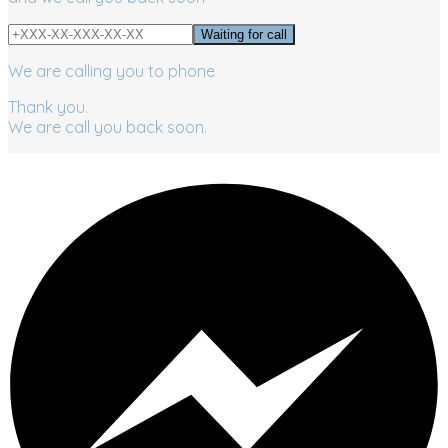
We are calling you to phone
Thank you.
We are call you back soon.