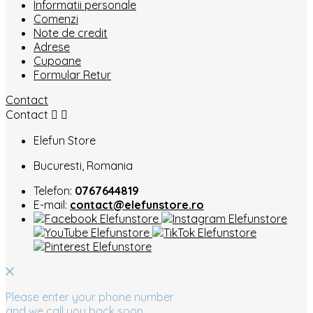
Informatii personale
Comenzi
Note de credit
Adrese
Cupoane
Formular Retur
Contact
Contact


Elefun Store
Bucuresti, Romania
Telefon:
0767644819
E-mail:
contact@elefunstore.ro
Please enter your phone number
and we call you back soon