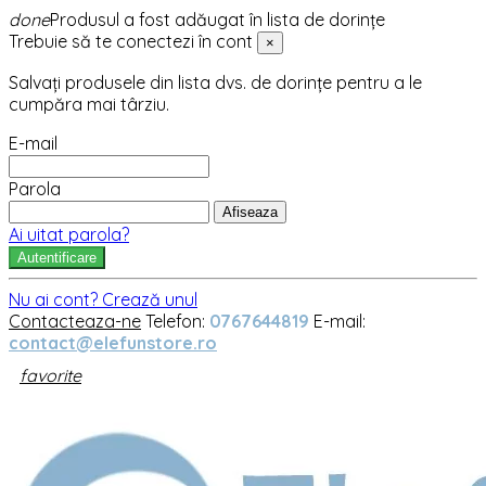
done
Produsul a fost adăugat în lista de dorințe
Trebuie să te conectezi în cont
×
Salvați produsele din lista dvs. de dorințe pentru a le
cumpăra mai târziu.
E-mail
Parola
Afiseaza
Ai uitat parola?
Autentificare
Nu ai cont? Crează unul
Contacteaza-ne
Telefon:
0767644819
E-mail:
contact@elefunstore.ro
favorite