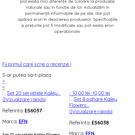
pot exista mici diferențe de culoare la produsele
naturale sau în funcție de lot. Actualizăm în
permanență informațiile de pe site, dar pot
apărea erori în descrierea produselor. Specificațiile
și prețurile pot fi modificate sau pot exista erori
operaționale.
Fii primul care scrie o recenzie !
S-ar putea sa-ti placa
>
<
- 10,00 lei
-10,00 lei

Vizualizare rapida
Referinta:
ES6037

Vizualizare rapida
Marca:
EFN
Referinta:
ES6038
Marca:
EFN
Set 20 servetele Kailey Flowers