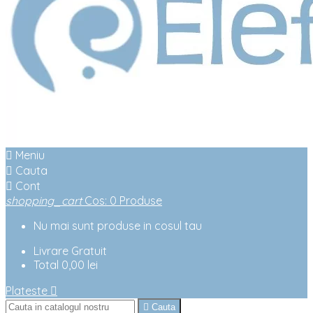

Meniu

Cauta

Cont
shopping_cart
Cos
:
0
Produse
Nu mai sunt produse in cosul tau
Livrare
Gratuit
Total
0,00 lei
Plateste


Cauta