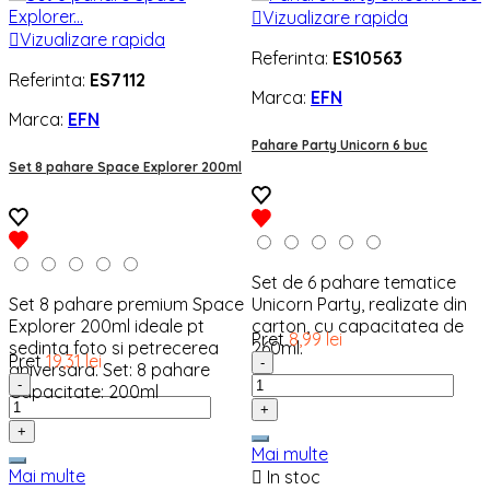

Vizualizare rapida

Vizualizare rapida
Referinta:
ES10563
Referinta:
ES7112
Marca:
EFN
Marca:
EFN
Pahare Party Unicorn 6 buc
Set 8 pahare Space Explorer 200ml
Set de 6 pahare tematice
Set 8 pahare premium Space
Unicorn Party, realizate din
Explorer 200ml ideale pt
carton, cu capacitatea de
Pret
8,99 lei
sedinta foto si petrecerea
260ml.
Pret
19,31 lei
-
aniversara. Set: 8 pahare
-
Capacitate: 200ml
+
+
Mai multe
Mai multe

In stoc