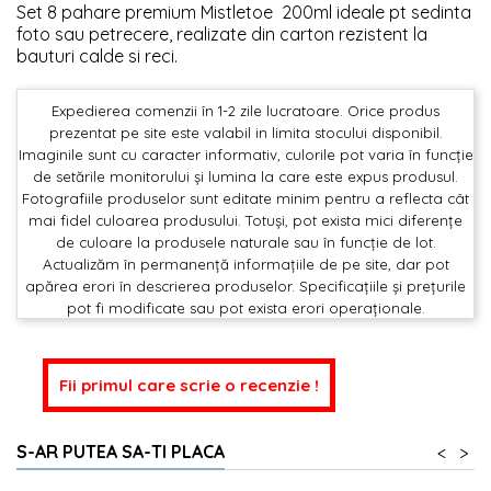
Set 8 pahare premium Mistletoe 200ml ideale pt sedinta
foto sau petrecere, realizate din carton rezistent la
bauturi calde si reci.
Expedierea comenzii în 1-2 zile lucratoare. Orice produs
prezentat pe site este valabil in limita stocului disponibil.
Imaginile sunt cu caracter informativ, culorile pot varia în funcție
de setările monitorului și lumina la care este expus produsul.
Fotografiile produselor sunt editate minim pentru a reflecta cât
mai fidel culoarea produsului. Totuși, pot exista mici diferențe
de culoare la produsele naturale sau în funcție de lot.
Actualizăm în permanență informațiile de pe site, dar pot
apărea erori în descrierea produselor. Specificațiile și prețurile
pot fi modificate sau pot exista erori operaționale.
Fii primul care scrie o recenzie !
S-AR PUTEA SA-TI PLACA
<
>