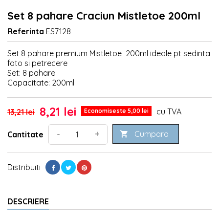
Set 8 pahare Craciun Mistletoe 200ml
Referinta
ES7128
Set 8 pahare premium Mistletoe 200ml ideale pt sedinta
foto si petrecere
Set: 8 pahare
Capacitate: 200ml
8,21 lei
cu TVA
13,21 lei
Economiseste 5,00 lei
Cumpara
-
+
Cantitate

Distribuiti
DESCRIERE