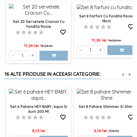
Set 8 Farfurii Cu Fundita Rosie
18cm
Set 20 Servetele Craciun Cu
Fundita Rosie
Pret
Pret
11,26 lei
16,26 lei
Pret
Pret
11,24 lei
15,24 lei
de
-
+
de
-
+
baza
baza
16 ALTE PRODUSE IN ACEEASI CATEGORIE:
<
>
Set 6 Pahare HEY BABY, Aqua Si
Set 8 Pahare Shimmer Si Shine
Aurii 200 Ml
Pret
Pret
Pret
8,12 lei
6,14 lei
9,14 lei