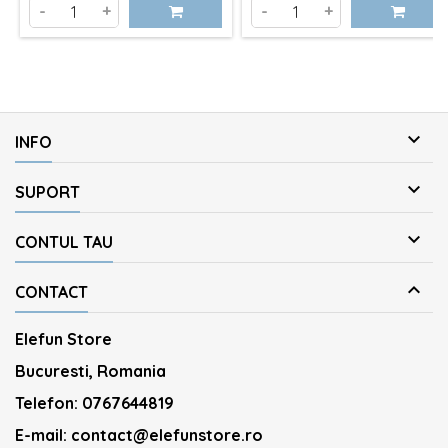
de
-
+
-
+
baza

INFO

SUPORT

CONTUL TAU

CONTACT
Elefun Store
Bucuresti, Romania
Telefon:
0767644819
E-mail:
contact@elefunstore.ro