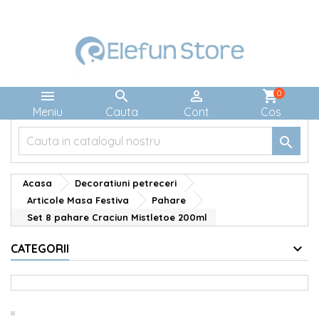



shopping_cart
0
Meniu
Cauta
Cont
Cos

Acasa
Decoratiuni petreceri
Articole Masa Festiva
Pahare
Set 8 pahare Craciun Mistletoe 200ml
CATEGORII