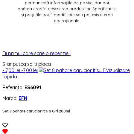
permanență informațiile de pe site, dar pot
apărea erori în descrierea produselor. Specificațiile
și prețurile pot fi modificate sau pot exista erori
operaționale.
Fii primul care scrie o recenzie !
S-ar putea sa-ti placa
- 7,00 lei
-7,00 lei

Vizualizare
rapida
Referinta:
ES6091
Marca:
EFN
Set 8 pahare carucior It's a Girl 200ml