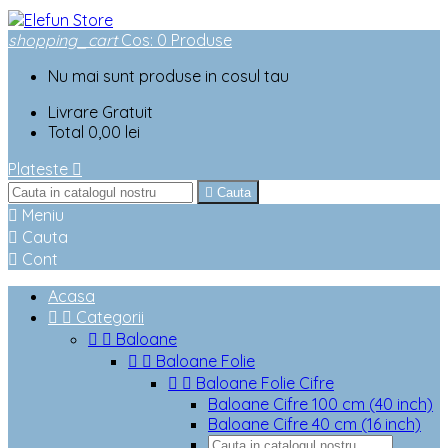
shopping_cart
Cos
:
0
Produse
Nu mai sunt produse in cosul tau
Livrare
Gratuit
Total
0,00 lei
Plateste


Cauta

Meniu

Cauta

Cont
Acasa


Categorii


Baloane


Baloane Folie


Baloane Folie Cifre
Baloane Cifre 100 cm (40 inch)
Baloane Cifre 40 cm (16 inch)