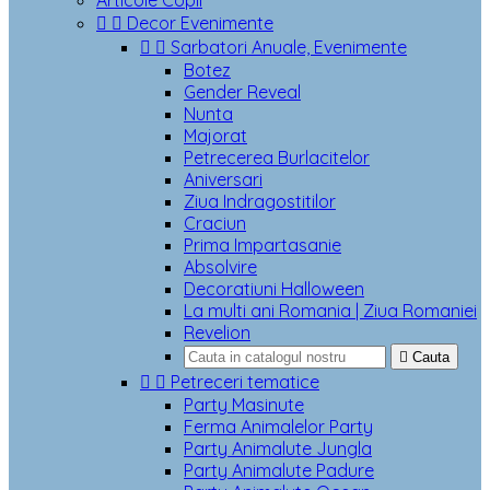
Articole Copii


Decor Evenimente


Sarbatori Anuale, Evenimente
Botez
Gender Reveal
Nunta
Majorat
Petrecerea Burlacitelor
Aniversari
Ziua Indragostitilor
Craciun
Prima Impartasanie
Absolvire
Decoratiuni Halloween
La multi ani Romania | Ziua Romaniei
Revelion

Cauta


Petreceri tematice
Party Masinute
Ferma Animalelor Party
Party Animalute Jungla
Party Animalute Padure