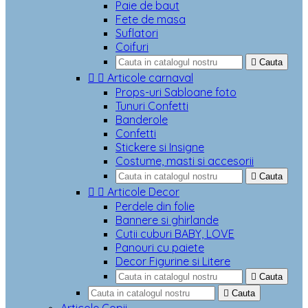
Paie de baut
Fete de masa
Suflatori
Coifuri

Cauta


Articole carnaval
Props-uri Sabloane foto
Tunuri Confetti
Banderole
Confetti
Stickere si Insigne
Costume, masti si accesorii

Cauta


Articole Decor
Perdele din folie
Bannere si ghirlande
Cutii cuburi BABY, LOVE
Panouri cu paiete
Decor Figurine si Litere

Cauta

Cauta