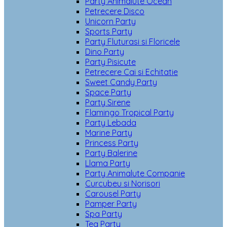
Party Animalute Ocean
Petrecere Disco
Unicorn Party
Sports Party
Party Fluturasi si Floricele
Dino Party
Party Pisicute
Petrecere Cai si Echitatie
Sweet Candy Party
Space Party
Party Sirene
Flamingo Tropical Party
Party Lebada
Marine Party
Princess Party
Party Balerine
Llama Party
Party Animalute Companie
Curcubeu si Norisori
Carousel Party
Pamper Party
Spa Party
Tea Party