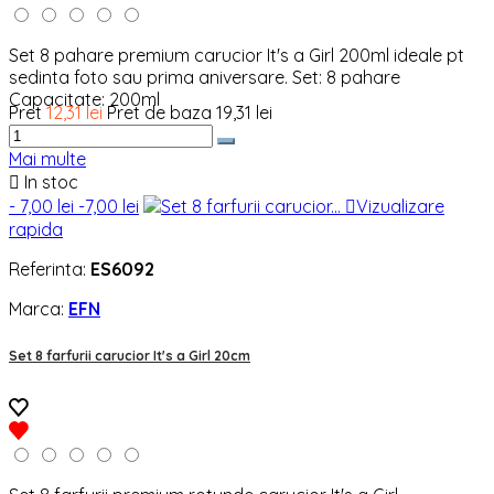
Set 8 pahare premium carucior It's a Girl 200ml ideale pt
sedinta foto sau prima aniversare. Set: 8 pahare
Capacitate: 200ml
Pret
12,31 lei
Pret de baza
19,31 lei
Mai multe

In stoc
- 7,00 lei
-7,00 lei

Vizualizare
rapida
Referinta:
ES6092
Marca:
EFN
Set 8 farfurii carucior It's a Girl 20cm