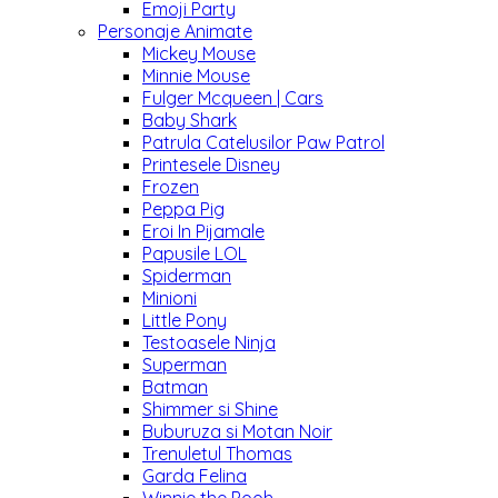
Emoji Party
Personaje Animate
Mickey Mouse
Minnie Mouse
Fulger Mcqueen | Cars
Baby Shark
Patrula Catelusilor Paw Patrol
Printesele Disney
Frozen
Peppa Pig
Eroi In Pijamale
Papusile LOL
Spiderman
Minioni
Little Pony
Testoasele Ninja
Superman
Batman
Shimmer si Shine
Buburuza si Motan Noir
Trenuletul Thomas
Garda Felina