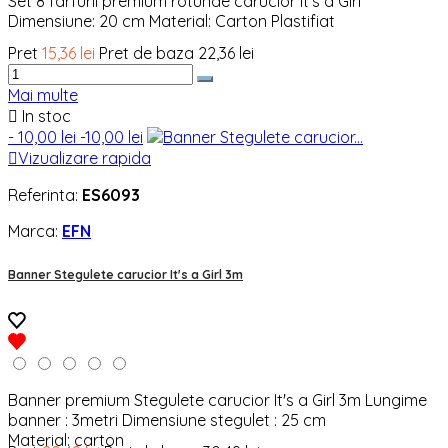
Set 8 farfurii premium rotunde carucior It's a Girl
Dimensiune: 20 cm Material: Carton Plastifiat
Pret
15,36 lei
Pret de baza
22,36 lei
Mai multe

In stoc
- 10,00 lei
-10,00 lei

Vizualizare rapida
Referinta:
ES6093
Marca:
EFN
Banner Stegulete carucior It's a Girl 3m
Banner premium Stegulete carucior It's a Girl 3m Lungime
banner : 3metri Dimensiune stegulet : 25 cm
Material: carton