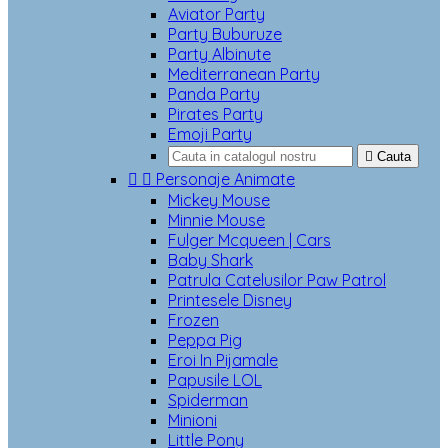
Aviator Party
Party Buburuze
Party Albinute
Mediterranean Party
Panda Party
Pirates Party
Emoji Party

Cauta


Personaje Animate
Mickey Mouse
Minnie Mouse
Fulger Mcqueen | Cars
Baby Shark
Patrula Catelusilor Paw Patrol
Printesele Disney
Frozen
Peppa Pig
Eroi In Pijamale
Papusile LOL
Spiderman
Minioni
Little Pony