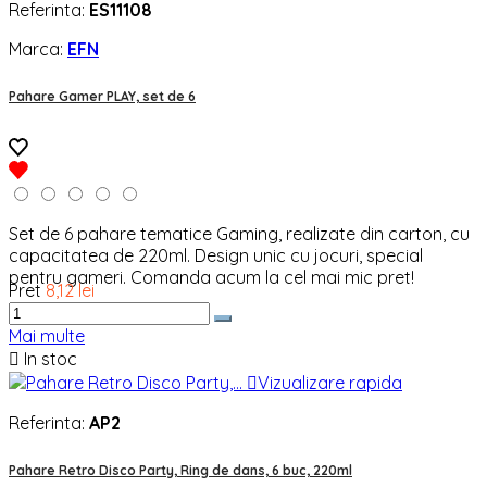
Referinta:
ES11108
Marca:
EFN
Pahare Gamer PLAY, set de 6
Set de 6 pahare tematice Gaming, realizate din carton, cu
capacitatea de 220ml. Design unic cu jocuri, special
pentru gameri. Comanda acum la cel mai mic pret!
Pret
8,12 lei
Mai multe

In stoc

Vizualizare rapida
Referinta:
AP2
Pahare Retro Disco Party, Ring de dans, 6 buc, 220ml