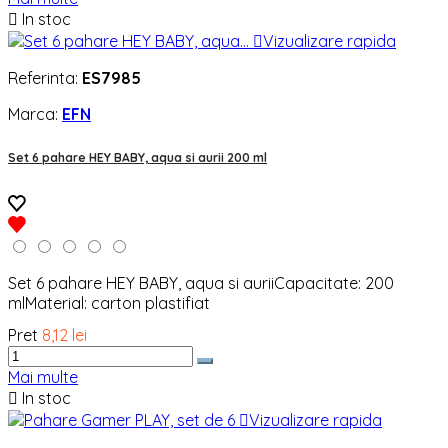

In stoc

Vizualizare rapida
Referinta:
ES7985
Marca:
EFN
Set 6 pahare HEY BABY, aqua si aurii 200 ml
Set 6 pahare HEY BABY, aqua si auriiCapacitate: 200
mlMaterial: carton plastifiat
Pret
8,12 lei
Mai multe

In stoc

Vizualizare rapida