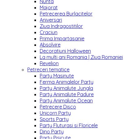
Nunta
Majorat
Petrecerea Burlacitelor
Aniversari
Ziua Indragostitilor
Craciun
Prima Impartasanie
Absolvire
Decoratiuni Halloween
La multi ani Romania | Ziua Romaniei
Revelion
Petreceri tematice
Party Masinute
Ferma Animalelor Party
Party Animalute Jungla
Party Animalute Padure
Party Animalute Ocean
Petrecere Disco
Unicorn Party
Sports Party
Party Fluturasi si Floricele
Dino Party
Party Pisicute