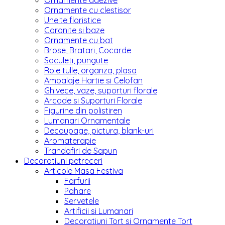
Ornamente adezive
Ornamente cu clestisor
Unelte floristice
Coronite si baze
Ornamente cu bat
Brose, Bratari, Cocarde
Saculeti, pungute
Role tulle, organza, plasa
Ambalaje Hartie si Celofan
Ghivece, vaze, suporturi florale
Arcade si Suporturi Florale
Figurine din polistiren
Lumanari Ornamentale
Decoupage, pictura, blank-uri
Aromaterapie
Trandafiri de Sapun
Decoratiuni petreceri
Articole Masa Festiva
Farfurii
Pahare
Servetele
Artificii si Lumanari
Decoratiuni Tort si Ornamente Tort