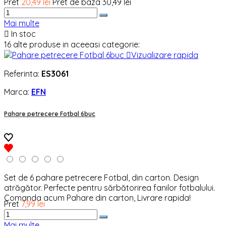
Pret
20,49 lei
Pret de baza
30,49 lei
Mai multe

In stoc
16 alte produse in aceeasi categorie:

Vizualizare rapida
Referinta:
ES3061
Marca:
EFN
Pahare petrecere Fotbal 6buc
Set de 6 pahare petrecere Fotbal, din carton. Design
atrăgător. Perfecte pentru sărbătorirea fanilor fotbalului.
Comanda acum Pahare din carton, Livrare rapida!
Pret
7,99 lei
Mai multe