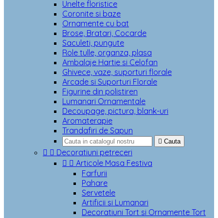
Unelte floristice
Coronite si baze
Ornamente cu bat
Brose, Bratari, Cocarde
Saculeti, pungute
Role tulle, organza, plasa
Ambalaje Hartie si Celofan
Ghivece, vaze, suporturi florale
Arcade si Suporturi Florale
Figurine din polistiren
Lumanari Ornamentale
Decoupage, pictura, blank-uri
Aromaterapie
Trandafiri de Sapun

Cauta


Decoratiuni petreceri


Articole Masa Festiva
Farfurii
Pahare
Servetele
Artificii si Lumanari
Decoratiuni Tort si Ornamente Tort