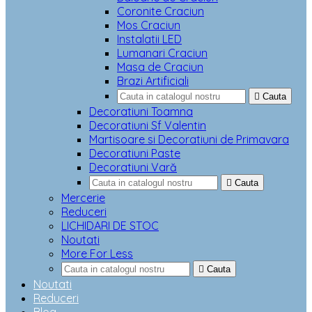
Coronite Craciun
Mos Craciun
Instalatii LED
Lumanari Craciun
Masa de Craciun
Brazi Artificiali

Cauta
Decoratiuni Toamna
Decoratiuni Sf Valentin
Martisoare si Decoratiuni de Primavara
Decoratiuni Paste
Decoratiuni Vară

Cauta
Mercerie
Reduceri
LICHIDARI DE STOC
Noutati
More For Less

Cauta
Noutati
Reduceri