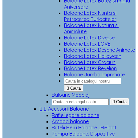
Baloane Latex Botez si Prima
Aniversare
Baloane Latex Nunta si
Petrecerea Burlacitelor
Baloane Latex Natura si
Animalute
Baloane Latex Diverse
Baloane Latex LOVE
Baloane Latex Desene Animate
Baloane Latex Halloween
Baloane Latex Craciun
Baloane Latex Revelion
Baloane Jumbo Imprimate

Cauta
Baloane Modelaj

Cauta


Accesorii Baloane
Rafie legare baloane
Arcada baloane
Butelii Heliu Baloane , HiFloat
Pompa Baloane, Dispozitive