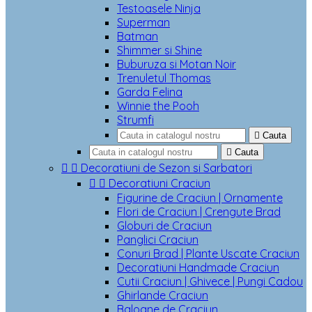
Testoasele Ninja
Superman
Batman
Shimmer si Shine
Buburuza si Motan Noir
Trenuletul Thomas
Garda Felina
Winnie the Pooh
Strumfi

Cauta

Cauta


Decoratiuni de Sezon si Sarbatori


Decoratiuni Craciun
Figurine de Craciun | Ornamente
Flori de Craciun | Crengute Brad
Globuri de Craciun
Panglici Craciun
Conuri Brad | Plante Uscate Craciun
Decoratiuni Handmade Craciun
Cutii Craciun | Ghivece | Pungi Cadou
Ghirlande Craciun
Baloane de Craciun