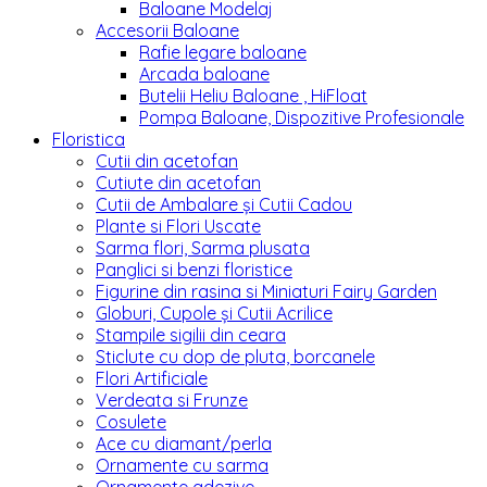
Baloane Modelaj
Accesorii Baloane
Rafie legare baloane
Arcada baloane
Butelii Heliu Baloane , HiFloat
Pompa Baloane, Dispozitive Profesionale
Floristica
Cutii din acetofan
Cutiute din acetofan
Cutii de Ambalare și Cutii Cadou
Plante si Flori Uscate
Sarma flori, Sarma plusata
Panglici si benzi floristice
Figurine din rasina si Miniaturi Fairy Garden
Globuri, Cupole și Cutii Acrilice
Stampile sigilii din ceara
Sticlute cu dop de pluta, borcanele
Flori Artificiale
Verdeata si Frunze
Cosulete
Ace cu diamant/perla
Ornamente cu sarma