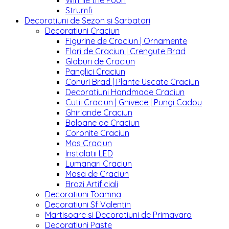
Winnie the Pooh
Strumfi
Decoratiuni de Sezon si Sarbatori
Decoratiuni Craciun
Figurine de Craciun | Ornamente
Flori de Craciun | Crengute Brad
Globuri de Craciun
Panglici Craciun
Conuri Brad | Plante Uscate Craciun
Decoratiuni Handmade Craciun
Cutii Craciun | Ghivece | Pungi Cadou
Ghirlande Craciun
Baloane de Craciun
Coronite Craciun
Mos Craciun
Instalatii LED
Lumanari Craciun
Masa de Craciun
Brazi Artificiali
Decoratiuni Toamna
Decoratiuni Sf Valentin
Martisoare si Decoratiuni de Primavara
Decoratiuni Paste