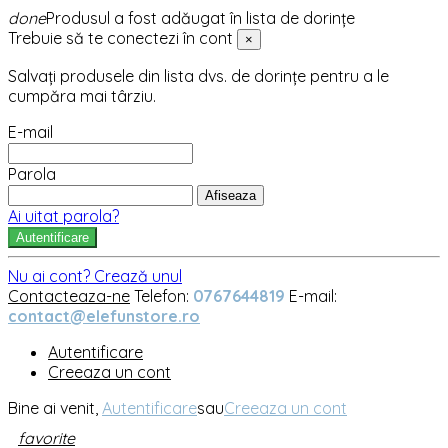
done
Produsul a fost adăugat în lista de dorințe
Trebuie să te conectezi în cont
×
Salvați produsele din lista dvs. de dorințe pentru a le
cumpăra mai târziu.
E-mail
Parola
Afiseaza
Ai uitat parola?
Autentificare
Nu ai cont? Crează unul
Contacteaza-ne
Telefon:
0767644819
E-mail:
contact@elefunstore.ro
Autentificare
Creeaza un cont
Bine ai venit,
Autentificare
sau
Creeaza un cont
favorite