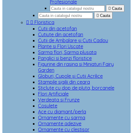
Profesionale

Cauta

Cauta


Floristica
Cutii din acetofan
Cutiute din acetofan
Cutii de Ambalare și Cutii Cadou
Plante si Flori Uscate
Sarma flori, Sarma plusata
Panglici si benzi floristice
Figurine din rasina si Miniaturi Fairy
Garden
Globuri, Cupole și Cutii Acrilice
Stampile sigilii din ceara
Sticlute cu dop de pluta, borcanele
Flori Artificiale
Verdeata si Frunze
Cosulete
Ace cu diamant/perla
Ornamente cu sarma
Ornamente adezive
Ornamente cu clestisor