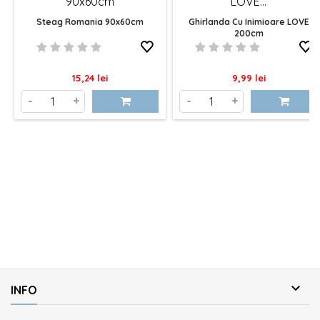
Steag Romania 90x60cm
Ghirlanda Cu Inimioare LOVE
200cm
Pret
Pret
15,24 lei
9,99 lei
-
+
-
+

INFO