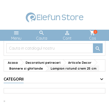



shopping_cart
0
Meniu
Cauta
Cont
Cos

Acasa
Decoratiuni petreceri
Articole Decor
Bannere si ghirlande
Lampion rotund crem 25 cm
CATEGORII