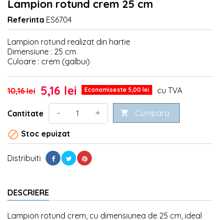
Lampion rotund crem 25 cm
Referinta
ES6704
Lampion rotund realizat din hartie
Dimensiune : 25 cm
Culoare : crem (galbui)
5,16 lei
cu TVA
10,16 lei
Economiseste 5,00 lei
Cumpara
-
+
Cantitate


Stoc epuizat
Distribuiti
DESCRIERE
Lampion rotund crem, cu dimensiunea de 25 cm, ideal