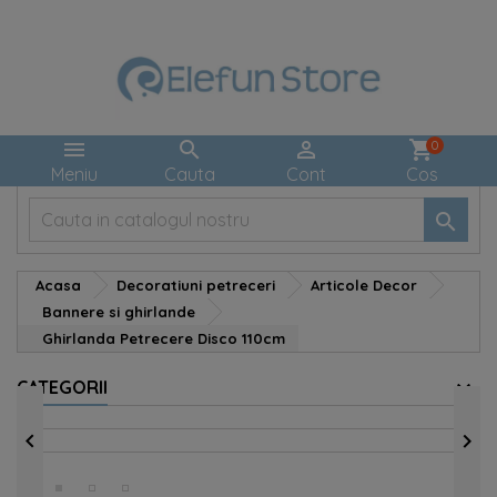



shopping_cart
0
Meniu
Cauta
Cont
Cos

Acasa
Decoratiuni petreceri
Articole Decor
Bannere si ghirlande
Ghirlanda Petrecere Disco 110cm
CATEGORII

