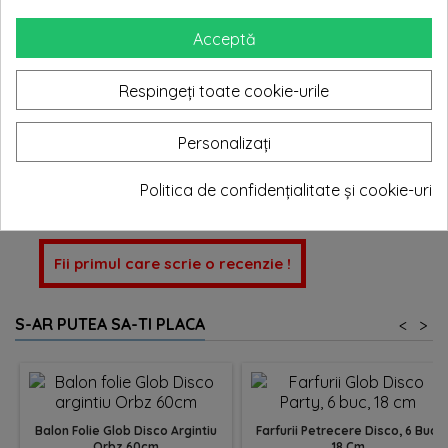
Expedierea comenzii în 1-2 zile lucratoare. Orice produs
prezentat pe site este valabil in limita stocului disponibil.
Acceptă
Imaginile sunt cu caracter informativ, culorile pot varia în funcție
de setările monitorului și lumina la care este expus produsul.
Respingeți toate cookie-urile
Fotografiile produselor sunt editate minim pentru a reflecta cât
mai fidel culoarea produsului. Totuși, pot exista mici diferențe
de culoare la produsele naturale sau în funcție de lot.
Personalizați
Actualizăm în permanență informațiile de pe site, dar pot
apărea erori în descrierea produselor. Specificațiile și prețurile
Politica de confidențialitate și cookie-uri
pot fi modificate sau pot exista erori operaționale.
Fii primul care scrie o recenzie !
S-AR PUTEA SA-TI PLACA
<
>
Balon Folie Glob Disco Argintiu
Farfurii Petrecere Disco, 6 Buc,
Orbz 60cm
18 Cm