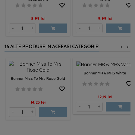
Pret
Pret
8,99 lei
9,99 lei
-
+
-
+
16 ALTE PRODUSE IN ACEEASI CATEGORIE:
<
>
Banner MR & MRS White
Banner Miss To Mrs Rose Gold
Pret
12,19 lei
Pret
14,23 lei
-
+
-
+