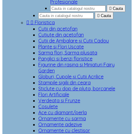
Profesionale

Cauta

Cauta


Floristica
Cutii din acetofan
Cutiute din acetofan
Cutii de Ambalare și Cutii Cadou
Plante si Flori Uscate
Sarma flori, Sarma plusata
Panglici si benzi floristice
Figurine din rasina si Miniaturi Fairy
Garden
Globuri, Cupole și Cutii Acrilice
Stampile sigilii din ceara
Sticlute cu dop de pluta, borcanele
Flori Artificiale
Verdeata si Frunze
Cosulete
Ace cu diamant/perla
Ornamente cu sarma
Ornamente adezive
Ornamente cu clestisor