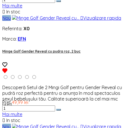
Mai multe

In stoc
Nou

Vizualizare rapida
Referinta:
X0
Marca:
EFN
Minge Golf Gender Reveal cu pudra roz, 2 buc
Descoperă Setul de 2 Mingi Golf pentru Gender Reveal cu
pudră roz perfectă pentru a anunța în mod spectaculos
sexul bebelușului tău. Calitate superioară la cel mai mic
Pret
49,99 lei
pret!
Mai multe

In stoc
Nou

Vizualizare rapida