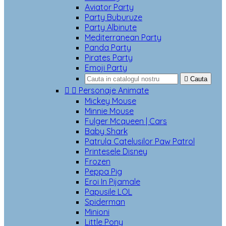
Aviator Party
Party Buburuze
Party Albinute
Mediterranean Party
Panda Party
Pirates Party
Emoji Party

Cauta


Personaje Animate
Mickey Mouse
Minnie Mouse
Fulger Mcqueen | Cars
Baby Shark
Patrula Catelusilor Paw Patrol
Printesele Disney
Frozen
Peppa Pig
Eroi In Pijamale
Papusile LOL
Spiderman
Minioni
Little Pony