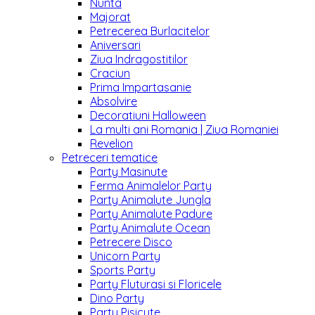
Nunta
Majorat
Petrecerea Burlacitelor
Aniversari
Ziua Indragostitilor
Craciun
Prima Impartasanie
Absolvire
Decoratiuni Halloween
La multi ani Romania | Ziua Romaniei
Revelion
Petreceri tematice
Party Masinute
Ferma Animalelor Party
Party Animalute Jungla
Party Animalute Padure
Party Animalute Ocean
Petrecere Disco
Unicorn Party
Sports Party
Party Fluturasi si Floricele
Dino Party
Party Pisicute