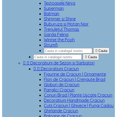
Testoasele Ninja
Superman
Batman
Shimmer si Shine
Buburuza si Motan Noir
Trenuletul Thomas
Garda Felina
Winnie the Pooh
Strumfi

Cauta

Cauta


Decoratiuni de Sezon si Sarbatori


Decoratiuni Craciun
Figurine de Craciun | Ornamente
Flori de Craciun | Crengute Brad
Globuri de Craciun
Panglici Craciun
Conuri Brad | Plante Uscate Craciun
Decoratiuni Handmade Craciun
Cutii Craciun | Ghivece | Pungi Cadou
Ghirlande Craciun
Baloane de Craciun