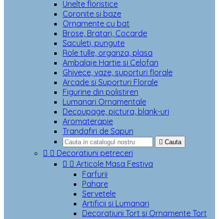
Unelte floristice
Coronite si baze
Ornamente cu bat
Brose, Bratari, Cocarde
Saculeti, pungute
Role tulle, organza, plasa
Ambalaje Hartie si Celofan
Ghivece, vaze, suporturi florale
Arcade si Suporturi Florale
Figurine din polistiren
Lumanari Ornamentale
Decoupage, pictura, blank-uri
Aromaterapie
Trandafiri de Sapun

Cauta


Decoratiuni petreceri


Articole Masa Festiva
Farfurii
Pahare
Servetele
Artificii si Lumanari
Decoratiuni Tort si Ornamente Tort