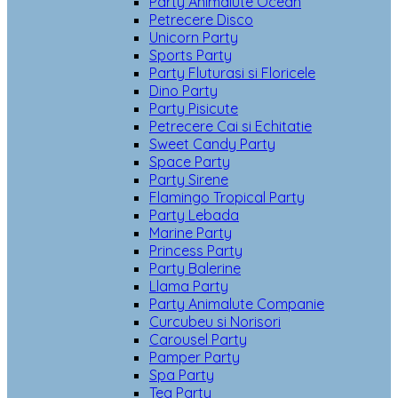
Party Animalute Ocean
Petrecere Disco
Unicorn Party
Sports Party
Party Fluturasi si Floricele
Dino Party
Party Pisicute
Petrecere Cai si Echitatie
Sweet Candy Party
Space Party
Party Sirene
Flamingo Tropical Party
Party Lebada
Marine Party
Princess Party
Party Balerine
Llama Party
Party Animalute Companie
Curcubeu si Norisori
Carousel Party
Pamper Party
Spa Party
Tea Party