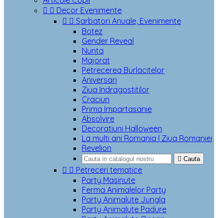
Articole Copii


Decor Evenimente


Sarbatori Anuale, Evenimente
Botez
Gender Reveal
Nunta
Majorat
Petrecerea Burlacitelor
Aniversari
Ziua Indragostitilor
Craciun
Prima Impartasanie
Absolvire
Decoratiuni Halloween
La multi ani Romania | Ziua Romaniei
Revelion

Cauta


Petreceri tematice
Party Masinute
Ferma Animalelor Party
Party Animalute Jungla
Party Animalute Padure