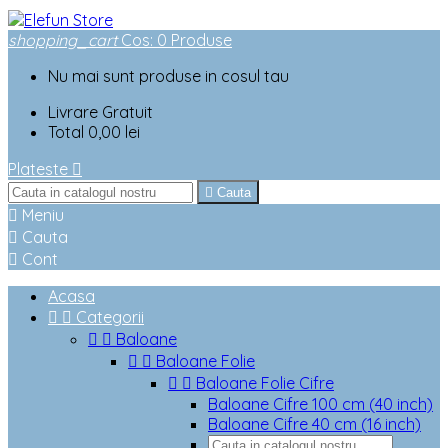
shopping_cart
Cos
:
0
Produse
Nu mai sunt produse in cosul tau
Livrare
Gratuit
Total
0,00 lei
Plateste


Cauta

Meniu

Cauta

Cont
Acasa


Categorii


Baloane


Baloane Folie


Baloane Folie Cifre
Baloane Cifre 100 cm (40 inch)
Baloane Cifre 40 cm (16 inch)