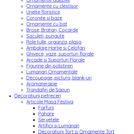
Ornamente adezive
Ornamente cu clestisor
Unelte floristice
Coronite si baze
Ornamente cu bat
Brose, Bratari, Cocarde
Saculeti, pungute
Role tulle, organza, plasa
Ambalaje Hartie si Celofan
Ghivece, vaze, suporturi florale
Arcade si Suporturi Florale
Figurine din polistiren
Lumanari Ornamentale
Decoupage, pictura, blank-uri
Aromaterapie
Trandafiri de Sapun
Decoratiuni petreceri
Articole Masa Festiva
Farfurii
Pahare
Servetele
Artificii si Lumanari
Decoratiuni Tort si Ornamente Tort