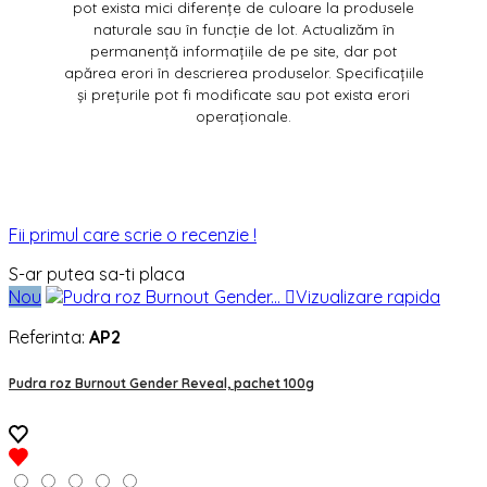
pot exista mici diferențe de culoare la produsele
naturale sau în funcție de lot. Actualizăm în
permanență informațiile de pe site, dar pot
apărea erori în descrierea produselor. Specificațiile
și prețurile pot fi modificate sau pot exista erori
operaționale.
Fii primul care scrie o recenzie !
S-ar putea sa-ti placa
Nou

Vizualizare rapida
Referinta:
AP2
Pudra roz Burnout Gender Reveal, pachet 100g