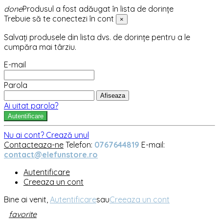
done
Produsul a fost adăugat în lista de dorințe
Trebuie să te conectezi în cont
×
Salvați produsele din lista dvs. de dorințe pentru a le
cumpăra mai târziu.
E-mail
Parola
Afiseaza
Ai uitat parola?
Autentificare
Nu ai cont? Crează unul
Contacteaza-ne
Telefon:
0767644819
E-mail:
contact@elefunstore.ro
Autentificare
Creeaza un cont
Bine ai venit,
Autentificare
sau
Creeaza un cont
favorite