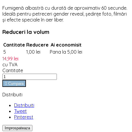
Fumigenă albastră cu durată de aproximativ 60 secunde.
Ideală pentru petreceri gender reveal, ședințe foto, filmări
și efecte speciale în aer liber.
Reduceri la volum
Cantitate
Reducere
Ai economisit
5
1,00 lei
Pana la 5,00 lei
14,99 lei
cu TVA
Cantitate

Cumpara
Distribuiti
Distribuiti
Tweet
Pinterest