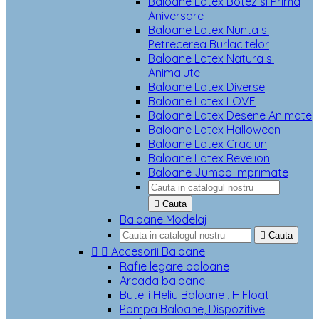
Baloane Latex Botez si Prima
Aniversare
Baloane Latex Nunta si
Petrecerea Burlacitelor
Baloane Latex Natura si
Animalute
Baloane Latex Diverse
Baloane Latex LOVE
Baloane Latex Desene Animate
Baloane Latex Halloween
Baloane Latex Craciun
Baloane Latex Revelion
Baloane Jumbo Imprimate

Cauta
Baloane Modelaj

Cauta


Accesorii Baloane
Rafie legare baloane
Arcada baloane
Butelii Heliu Baloane , HiFloat
Pompa Baloane, Dispozitive