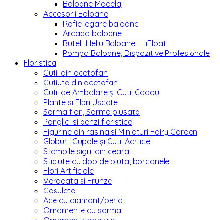
Baloane Modelaj
Accesorii Baloane
Rafie legare baloane
Arcada baloane
Butelii Heliu Baloane , HiFloat
Pompa Baloane, Dispozitive Profesionale
Floristica
Cutii din acetofan
Cutiute din acetofan
Cutii de Ambalare și Cutii Cadou
Plante si Flori Uscate
Sarma flori, Sarma plusata
Panglici si benzi floristice
Figurine din rasina si Miniaturi Fairy Garden
Globuri, Cupole și Cutii Acrilice
Stampile sigilii din ceara
Sticlute cu dop de pluta, borcanele
Flori Artificiale
Verdeata si Frunze
Cosulete
Ace cu diamant/perla
Ornamente cu sarma