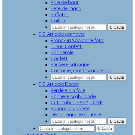
Paie de baut
Fete de masa
Suflatori
Coifuri

Cauta


Articole carnaval
Props-uri Sabloane foto
Tunuri Confetti
Banderole
Confetti
Stickere si Insigne
Costume, masti si accesorii

Cauta


Articole Decor
Perdele din folie
Bannere si ghirlande
Cutii cuburi BABY, LOVE
Panouri cu paiete
Decor Figurine si Litere

Cauta

Cauta