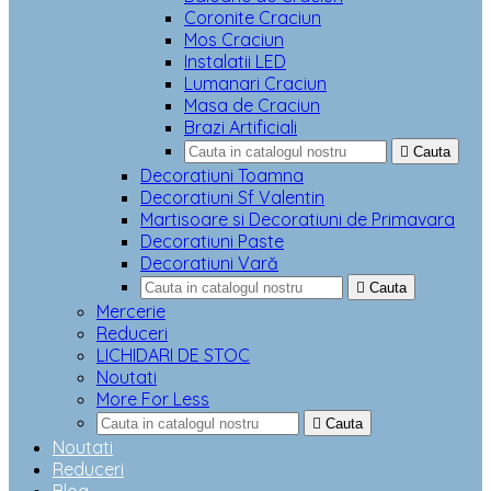
Coronite Craciun
Mos Craciun
Instalatii LED
Lumanari Craciun
Masa de Craciun
Brazi Artificiali

Cauta
Decoratiuni Toamna
Decoratiuni Sf Valentin
Martisoare si Decoratiuni de Primavara
Decoratiuni Paste
Decoratiuni Vară

Cauta
Mercerie
Reduceri
LICHIDARI DE STOC
Noutati
More For Less

Cauta
Noutati
Reduceri