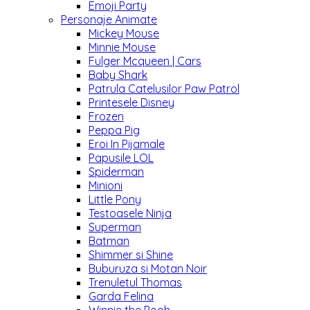
Emoji Party
Personaje Animate
Mickey Mouse
Minnie Mouse
Fulger Mcqueen | Cars
Baby Shark
Patrula Catelusilor Paw Patrol
Printesele Disney
Frozen
Peppa Pig
Eroi In Pijamale
Papusile LOL
Spiderman
Minioni
Little Pony
Testoasele Ninja
Superman
Batman
Shimmer si Shine
Buburuza si Motan Noir
Trenuletul Thomas
Garda Felina