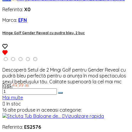
Referinta:
X0
Marca:
EFN
Minge Golf Gender Reveal cu pudra bleu, 2 buc
Descoperă Setul de 2 Mingi Golf pentru Gender Reveal cu
pudră bleu perfectă pentru a anunța în mod spectaculos
sexul bebelușului tău. Calitate superioară la cel mai mic
Pret
49,99 lei
pret!
Mai multe

In stoc
16 alte produse in aceeasi categorie:

Vizualizare rapida
Referinta:
ES2576