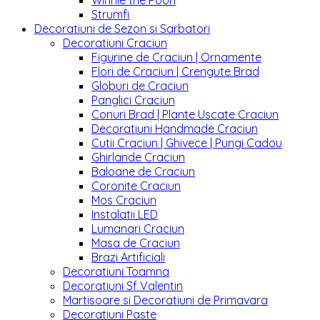
Winnie the Pooh
Strumfi
Decoratiuni de Sezon si Sarbatori
Decoratiuni Craciun
Figurine de Craciun | Ornamente
Flori de Craciun | Crengute Brad
Globuri de Craciun
Panglici Craciun
Conuri Brad | Plante Uscate Craciun
Decoratiuni Handmade Craciun
Cutii Craciun | Ghivece | Pungi Cadou
Ghirlande Craciun
Baloane de Craciun
Coronite Craciun
Mos Craciun
Instalatii LED
Lumanari Craciun
Masa de Craciun
Brazi Artificiali
Decoratiuni Toamna
Decoratiuni Sf Valentin
Martisoare si Decoratiuni de Primavara
Decoratiuni Paste