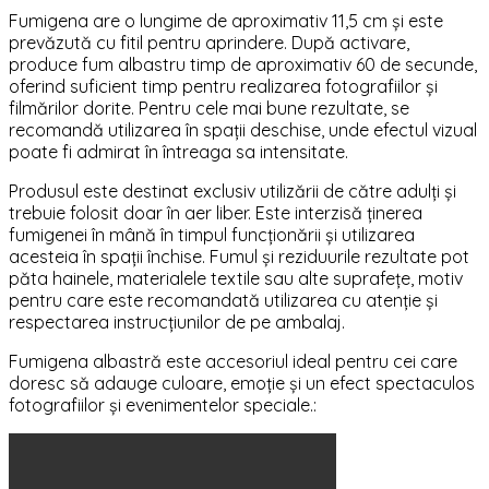
Fumigena are o lungime de aproximativ 11,5 cm și este
prevăzută cu fitil pentru aprindere. După activare,
produce fum albastru timp de aproximativ 60 de secunde,
oferind suficient timp pentru realizarea fotografiilor și
filmărilor dorite. Pentru cele mai bune rezultate, se
recomandă utilizarea în spații deschise, unde efectul vizual
poate fi admirat în întreaga sa intensitate.
Produsul este destinat exclusiv utilizării de către adulți și
trebuie folosit doar în aer liber. Este interzisă ținerea
fumigenei în mână în timpul funcționării și utilizarea
acesteia în spații închise. Fumul și reziduurile rezultate pot
păta hainele, materialele textile sau alte suprafețe, motiv
pentru care este recomandată utilizarea cu atenție și
respectarea instrucțiunilor de pe ambalaj.
Fumigena albastră este accesoriul ideal pentru cei care
doresc să adauge culoare, emoție și un efect spectaculos
fotografiilor și evenimentelor speciale.: