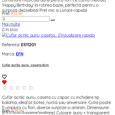
'Happy Birthday' la rotirea bazei, perfectă pentru o
surpriză deosebită! Pret mic si Livrare rapida!
Pret
8,12 lei
Mai multe

In stoc

Vizualizare rapida
Referinta:
ES11201
Marca:
EFN
Cufar acrilic auriu, caseta 8cm
Cufar acrilic auriu, caseta cu capac cu inchidere tip
balama, ideal pt botez, nunta sau aniversare. Cutia poate
fi umpluta cu flori, diverse surprize si amintiri. Dimensiune:
Pret
6,09 lei
8*5.5*5cm (lungime*inaltime) Culoare: auriu + transparent