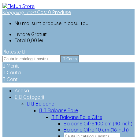
shopping_cart
Cos
:
0
Produse
Nu mai sunt produse in cosul tau
Livrare
Gratuit
Total
0,00 lei
Plateste


Cauta

Meniu

Cauta

Cont
Acasa


Categorii


Baloane


Baloane Folie


Baloane Folie Cifre
Baloane Cifre 100 cm (40 inch)
Baloane Cifre 40 cm (16 inch)