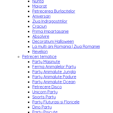
Nunta
Majorat
Petrecerea Burlacitelor
Aniversari
Ziua Indragostitilor
Craciun
Prima Impartasanie
Absolvire
Decoratiuni Halloween
La multi ani Romania | Ziua Romaniei
Revelion
Petreceri tematice
Party Masinute
Ferma Animalelor Party
Party Animalute Jungla
Party Animalute Padure
Party Animalute Ocean
Petrecere Disco
Unicorn Party
Sports Party
Party Fluturasi si Floricele
Dino Party
Party Pisicute