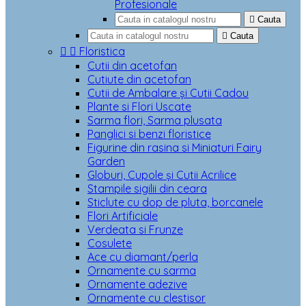
Profesionale

Cauta

Cauta


Floristica
Cutii din acetofan
Cutiute din acetofan
Cutii de Ambalare și Cutii Cadou
Plante si Flori Uscate
Sarma flori, Sarma plusata
Panglici si benzi floristice
Figurine din rasina si Miniaturi Fairy
Garden
Globuri, Cupole și Cutii Acrilice
Stampile sigilii din ceara
Sticlute cu dop de pluta, borcanele
Flori Artificiale
Verdeata si Frunze
Cosulete
Ace cu diamant/perla
Ornamente cu sarma
Ornamente adezive
Ornamente cu clestisor