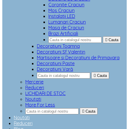
Coronite Craciun
Mos Craciun
Instalatii LED
Lumanari Craciun
Masa de Craciun
Brazi Artificiali

Cauta
Decoratiuni Toamna
Decoratiuni Sf Valentin
Martisoare si Decoratiuni de Primavara
Decoratiuni Paste
Decoratiuni Vară

Cauta
Mercerie
Reduceri
LICHIDARI DE STOC
Noutati
More For Less

Cauta
Noutati
Reduceri