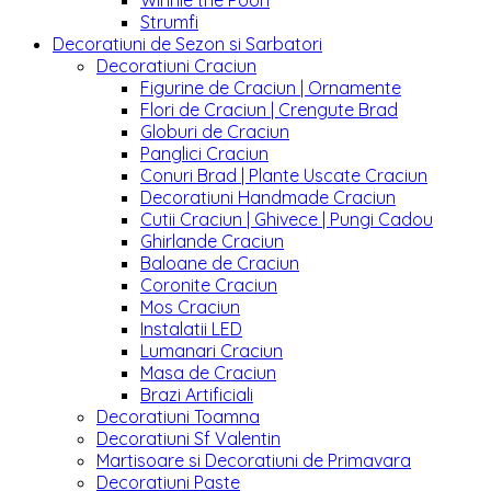
Winnie the Pooh
Strumfi
Decoratiuni de Sezon si Sarbatori
Decoratiuni Craciun
Figurine de Craciun | Ornamente
Flori de Craciun | Crengute Brad
Globuri de Craciun
Panglici Craciun
Conuri Brad | Plante Uscate Craciun
Decoratiuni Handmade Craciun
Cutii Craciun | Ghivece | Pungi Cadou
Ghirlande Craciun
Baloane de Craciun
Coronite Craciun
Mos Craciun
Instalatii LED
Lumanari Craciun
Masa de Craciun
Brazi Artificiali
Decoratiuni Toamna
Decoratiuni Sf Valentin
Martisoare si Decoratiuni de Primavara
Decoratiuni Paste