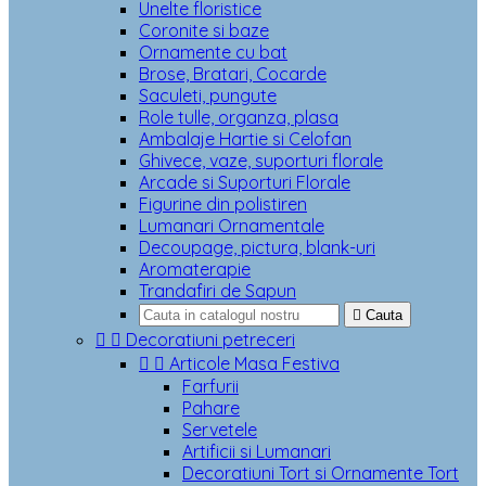
Unelte floristice
Coronite si baze
Ornamente cu bat
Brose, Bratari, Cocarde
Saculeti, pungute
Role tulle, organza, plasa
Ambalaje Hartie si Celofan
Ghivece, vaze, suporturi florale
Arcade si Suporturi Florale
Figurine din polistiren
Lumanari Ornamentale
Decoupage, pictura, blank-uri
Aromaterapie
Trandafiri de Sapun

Cauta


Decoratiuni petreceri


Articole Masa Festiva
Farfurii
Pahare
Servetele
Artificii si Lumanari
Decoratiuni Tort si Ornamente Tort