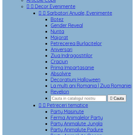
Articole Copii


Decor Evenimente


Sarbatori Anuale, Evenimente
Botez
Gender Reveal
Nunta
Majorat
Petrecerea Burlacitelor
Aniversari
Ziua Indragostitilor
Craciun
Prima Impartasanie
Absolvire
Decoratiuni Halloween
La multi ani Romania | Ziua Romaniei
Revelion

Cauta


Petreceri tematice
Party Masinute
Ferma Animalelor Party
Party Animalute Jungla
Party Animalute Padure