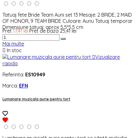
Tatuaj fete Bride Team Aurii set 13 Mesaje: 2 BRIDE, 2 MAID
OF HONOR, 9 TEAM BRIDE Culoare: Auriu Tatuaj temporar
Dimensiune tatuaj: aprox 5.5*5.5 cm
Pret
17,41 lei
Pret de baza
25,41 lei
Mai multe

In stoc

Vizualizare
rapida
Referinta:
ES10949
Marca:
EFN
Lumanare muzicala aurie pentru tort
Lumânare muzicală aurie pentru tort ce cântă melodia