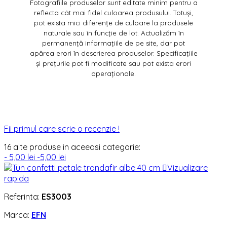
Fotografiile produselor sunt editate minim pentru a
reflecta cât mai fidel culoarea produsului. Totuși,
pot exista mici diferențe de culoare la produsele
naturale sau în funcție de lot. Actualizăm în
permanență informațiile de pe site, dar pot
apărea erori în descrierea produselor. Specificațiile
și prețurile pot fi modificate sau pot exista erori
operaționale.
Fii primul care scrie o recenzie !
16 alte produse in aceeasi categorie:
- 5,00 lei
-5,00 lei

Vizualizare
rapida
Referinta:
ES3003
Marca:
EFN