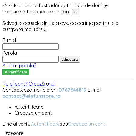
done
Produsul a fost adăugat în lista de dorințe
Trebuie să te conectezi în cont
×
Salvați produsele din lista dvs. de dorințe pentru a le
cumpăra mai târziu.
E-mail
Parola
Afiseaza
Ai uitat parola?
Autentificare
Nu ai cont? Crează unul
Contacteaza-ne
Telefon:
0767644819
E-mail:
contact@elefunstore.ro
Autentificare
Creeaza un cont
Bine ai venit,
Autentificare
sau
Creeaza un cont
favorite