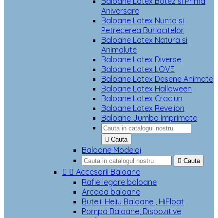
Baloane Latex Botez si Prima
Aniversare
Baloane Latex Nunta si
Petrecerea Burlacitelor
Baloane Latex Natura si
Animalute
Baloane Latex Diverse
Baloane Latex LOVE
Baloane Latex Desene Animate
Baloane Latex Halloween
Baloane Latex Craciun
Baloane Latex Revelion
Baloane Jumbo Imprimate

Cauta
Baloane Modelaj

Cauta


Accesorii Baloane
Rafie legare baloane
Arcada baloane
Butelii Heliu Baloane , HiFloat
Pompa Baloane, Dispozitive