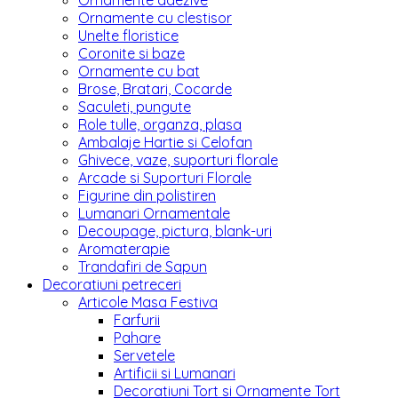
Ornamente adezive
Ornamente cu clestisor
Unelte floristice
Coronite si baze
Ornamente cu bat
Brose, Bratari, Cocarde
Saculeti, pungute
Role tulle, organza, plasa
Ambalaje Hartie si Celofan
Ghivece, vaze, suporturi florale
Arcade si Suporturi Florale
Figurine din polistiren
Lumanari Ornamentale
Decoupage, pictura, blank-uri
Aromaterapie
Trandafiri de Sapun
Decoratiuni petreceri
Articole Masa Festiva
Farfurii
Pahare
Servetele
Artificii si Lumanari
Decoratiuni Tort si Ornamente Tort