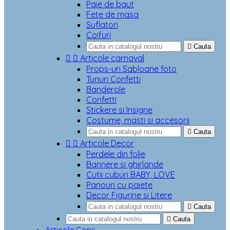
Paie de baut
Fete de masa
Suflatori
Coifuri

Cauta


Articole carnaval
Props-uri Sabloane foto
Tunuri Confetti
Banderole
Confetti
Stickere si Insigne
Costume, masti si accesorii

Cauta


Articole Decor
Perdele din folie
Bannere si ghirlande
Cutii cuburi BABY, LOVE
Panouri cu paiete
Decor Figurine si Litere

Cauta

Cauta