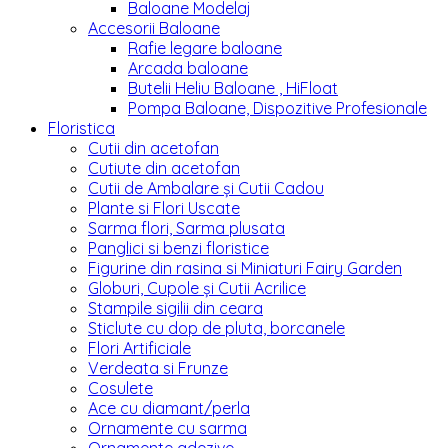
Baloane Modelaj
Accesorii Baloane
Rafie legare baloane
Arcada baloane
Butelii Heliu Baloane , HiFloat
Pompa Baloane, Dispozitive Profesionale
Floristica
Cutii din acetofan
Cutiute din acetofan
Cutii de Ambalare și Cutii Cadou
Plante si Flori Uscate
Sarma flori, Sarma plusata
Panglici si benzi floristice
Figurine din rasina si Miniaturi Fairy Garden
Globuri, Cupole și Cutii Acrilice
Stampile sigilii din ceara
Sticlute cu dop de pluta, borcanele
Flori Artificiale
Verdeata si Frunze
Cosulete
Ace cu diamant/perla
Ornamente cu sarma