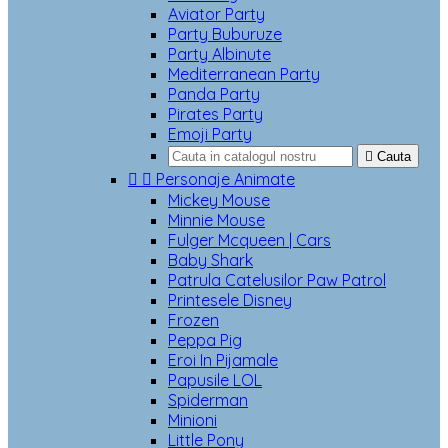
Aviator Party
Party Buburuze
Party Albinute
Mediterranean Party
Panda Party
Pirates Party
Emoji Party

Cauta


Personaje Animate
Mickey Mouse
Minnie Mouse
Fulger Mcqueen | Cars
Baby Shark
Patrula Catelusilor Paw Patrol
Printesele Disney
Frozen
Peppa Pig
Eroi In Pijamale
Papusile LOL
Spiderman
Minioni
Little Pony