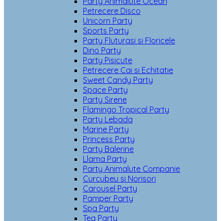
Party Animalute Ocean
Petrecere Disco
Unicorn Party
Sports Party
Party Fluturasi si Floricele
Dino Party
Party Pisicute
Petrecere Cai si Echitatie
Sweet Candy Party
Space Party
Party Sirene
Flamingo Tropical Party
Party Lebada
Marine Party
Princess Party
Party Balerine
Llama Party
Party Animalute Companie
Curcubeu si Norisori
Carousel Party
Pamper Party
Spa Party
Tea Party