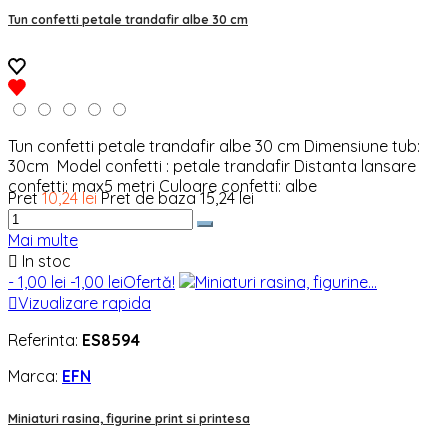
Tun confetti petale trandafir albe 30 cm
Tun confetti petale trandafir albe 30 cm Dimensiune tub:
30cm Model confetti : petale trandafir Distanta lansare
confetti: max5 metri Culoare confetti: albe
Pret
10,24 lei
Pret de baza
15,24 lei
Mai multe

In stoc
- 1,00 lei
-1,00 lei
Ofertă!

Vizualizare rapida
Referinta:
ES8594
Marca:
EFN
Miniaturi rasina, figurine print si printesa