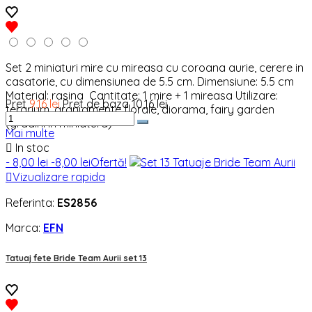
Set 2 miniaturi mire cu mireasa cu coroana aurie, cerere in
casatorie, cu dimensiunea de 5.5 cm. Dimensiune: 5.5 cm
Material: rasina Cantitate: 1 mire + 1 mireasa Utilizare:
Pret
9,16 lei
Pret de baza
10,16 lei
terarium, aranjamente florale, diorama, fairy garden
(gradini in miniatura)
Mai multe

In stoc
- 8,00 lei
-8,00 lei
Ofertă!

Vizualizare rapida
Referinta:
ES2856
Marca:
EFN
Tatuaj fete Bride Team Aurii set 13