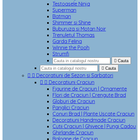
Testoasele Ninja
Superman
Batman
Shimmer si Shine
Buburuza si Motan Noir
Trenuletul Thomas
Garda Felina
Winnie the Pooh
Strumfi

Cauta

Cauta


Decoratiuni de Sezon si Sarbatori


Decoratiuni Craciun
Figurine de Craciun | Ornamente
Flori de Craciun | Crengute Brad
Globuri de Craciun
Panglici Craciun
Conuri Brad | Plante Uscate Craciun
Decoratiuni Handmade Craciun
Cutii Craciun | Ghivece | Pungi Cadou
Ghirlande Craciun
Baloane de Craciun