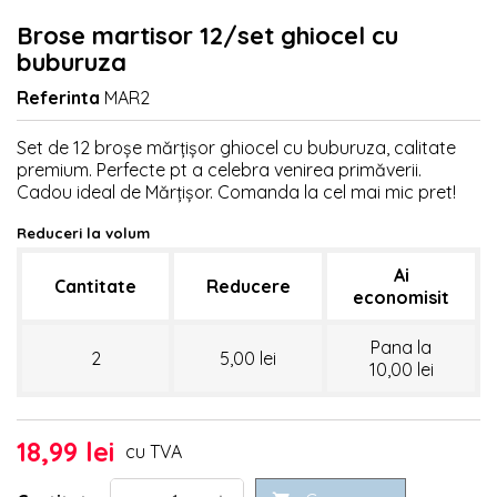
Brose martisor 12/set ghiocel cu
buburuza
Referinta
MAR2
Set de 12 broșe mărțișor ghiocel cu buburuza, calitate
premium. Perfecte pt a celebra venirea primăverii.
Cadou ideal de Mărțișor. Comanda la cel mai mic pret!
Reduceri la volum
Ai
Cantitate
Reducere
economisit
Pana la
2
5,00 lei
10,00 lei
18,99 lei
cu TVA