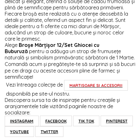
delicat și elegant, oferind o soluție de cadou frumoasă și
plină de semnificație pentru sărbătoarea primăverii.
Fiecare broșă este realizată cu o atenție deosebită la
detalii și calitate, oferind un aspect fin și delicat. Sunt
ideale pentru a fi oferite ca mici daruri de Mărțișor,
aducând un strop de culoare, bucurie și noroc celor
care le primesc.
Alege
Broșe Mărțișor 12/Set Ghiocei cu
Buburuză
pentru a adăuga un strop de frumusețe
naturală și simbolism primăvăratic sărbătorii de 1 Martie.
Comandă acum și
pregătește-te să surprinzi și să bucuri
pe cei dragi cu aceste accesorii pline de farmec și
semnificație!
Vezi întreaga colecție de
MARTISOARE SI ACCESORII
disponibilă pe site-ul nostru.
Descopera sursa ta de inspirație pentru creațiile și
aranjamentele tale vizitând paginile noastre de
socializare:
INSTAGRAM
FACEBOOK
TIK TOK
PINTEREST
YOUTUBE
TWITTER