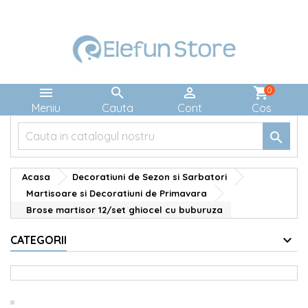



shopping_cart
0
Meniu
Cauta
Cont
Cos

Acasa
Decoratiuni de Sezon si Sarbatori
Martisoare si Decoratiuni de Primavara
Brose martisor 12/set ghiocel cu buburuza
CATEGORII