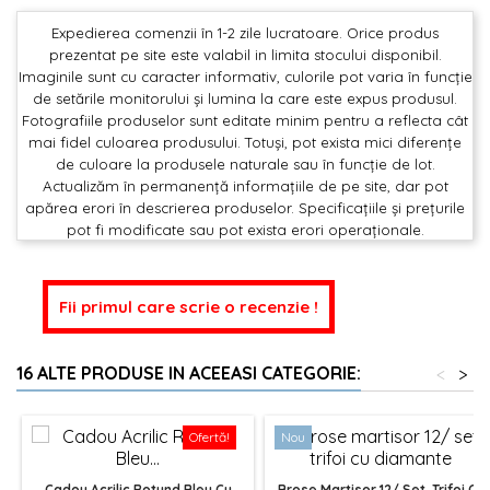
Expedierea comenzii în 1-2 zile lucratoare. Orice produs
prezentat pe site este valabil in limita stocului disponibil.
Imaginile sunt cu caracter informativ, culorile pot varia în funcție
de setările monitorului și lumina la care este expus produsul.
Fotografiile produselor sunt editate minim pentru a reflecta cât
mai fidel culoarea produsului. Totuși, pot exista mici diferențe
de culoare la produsele naturale sau în funcție de lot.
Actualizăm în permanență informațiile de pe site, dar pot
apărea erori în descrierea produselor. Specificațiile și prețurile
pot fi modificate sau pot exista erori operaționale.
Fii primul care scrie o recenzie !
16 ALTE PRODUSE IN ACEEASI CATEGORIE:
<
>
Ofertă!
Nou
Cadou Acrilic Rotund Bleu Cu
Brose Martisor 12/ Set, Trifoi Cu