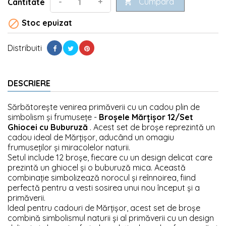
Cumpara
-
+
Cantitate


Stoc epuizat
Distribuiti
DESCRIERE
Sărbătorește venirea primăverii cu un cadou plin de
simbolism și frumusețe -
Broșele Mărțișor 12/Set
Ghiocei cu Buburuză
. Acest set de broșe reprezintă un
cadou ideal de Mărțișor, aducând un omagiu
frumuseților și miracolelor naturii.
Setul include 12 broșe, fiecare cu un design delicat care
prezintă un ghiocel și o buburuză mica. Această
combinație simbolizează norocul și reînnoirea, fiind
perfectă pentru a vesti sosirea unui nou început și a
primăverii.
Ideal pentru cadouri de Mărțișor, acest set de broșe
combină simbolismul naturii și al primăverii cu un design